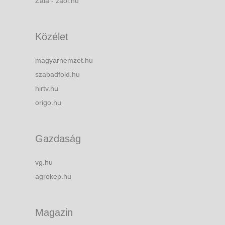
Zala - zaol.hu
Közélet
magyarnemzet.hu
szabadfold.hu
hirtv.hu
origo.hu
Gazdaság
vg.hu
agrokep.hu
Magazin