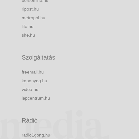
borsonline.hu
ripost.hu
metropol.hu
life.hu
she.hu
Szolgáltatás
freemail.hu
koponyeg.hu
videa.hu
lapcentrum.hu
Rádió
radio1gong.hu