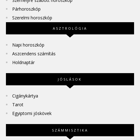
Személyre szabott horoszkóp
Párhoroszkóp
Szerelmi horoszkóp
ASZTROLÓGIA
Napi horoszkóp
Aszcendens számítás
Holdnaptár
JÓSLÁSOK
Cigánykártya
Tarot
Egyiptomi jóskövek
SZÁMMISZTIKA