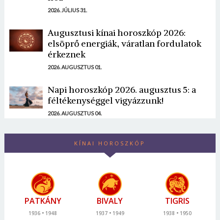
2026. JÚLIUS 31.
Augusztusi kínai horoszkóp 2026:
elsöprő energiák, váratlan fordulatok
érkeznek
2026. AUGUSZTUS 01.
Napi horoszkóp 2026. augusztus 5: a
féltékenységgel vigyázzunk!
2026. AUGUSZTUS 04.
KÍNAI HOROSZKÓP
PATKÁNY
BIVALY
TIGRIS
1936
1948
1937
1949
1938
1950