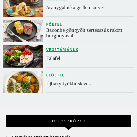
Aranygaluska grillen sütve
FŐÉTEL
Baconbe göngyölt sertésszűz rakott 
burgonyával
VEGETÁRIÁNUS
Falafel
ELŐÉTEL
Újházy tyúkhúsleves
HOROSZKÓPOK