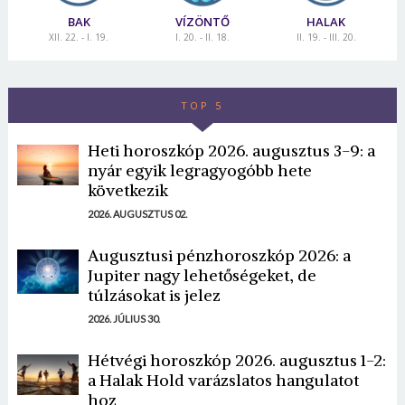
BAK
VÍZÖNTŐ
HALAK
XII. 22. - I. 19.
I. 20. - II. 18.
II. 19. - III. 20.
TOP 5
Heti horoszkóp 2026. augusztus 3-9: a
nyár egyik legragyogóbb hete
következik
2026. AUGUSZTUS 02.
Augusztusi pénzhoroszkóp 2026: a
Jupiter nagy lehetőségeket, de
túlzásokat is jelez
2026. JÚLIUS 30.
Hétvégi horoszkóp 2026. augusztus 1-2:
a Halak Hold varázslatos hangulatot
hoz