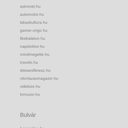
astronet.hu
automotor.hu
lakaskultura.hu
gamer.origo.hu
likebalaton.hu
napidoktor.hu
mindmegette.hu
travelo.hu
dietaesfitnesz.hu
vitorlazasmagazin.hu
videkize.hu
tvmusor.hu
Bulvár