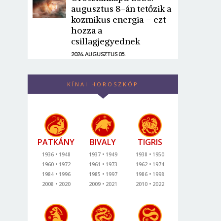
augusztus 8-án tetőzik a
kozmikus energia – ezt
hozza a
csillagjegyednek
2026. AUGUSZTUS 05.
KÍNAI HOROSZKÓP
PATKÁNY
BIVALY
TIGRIS
1936
1948
1937
1949
1938
1950
1960
1972
1961
1973
1962
1974
1984
1996
1985
1997
1986
1998
2008
2020
2009
2021
2010
2022