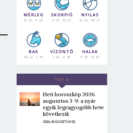
MÉRLEG
SKORPIÓ
NYILAS
IX. 23. - X. 22.
X. 23. - XI. 21.
XI. 22. - XII. 21.
BAK
VÍZÖNTŐ
HALAK
XII. 22. - I. 19.
I. 20. - II. 18.
II. 19. - III. 20.
TOP 5
Heti horoszkóp 2026.
augusztus 3-9: a nyár
egyik legragyogóbb hete
következik
2026. AUGUSZTUS 02.