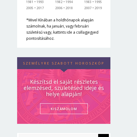
1981
1993
1982
1994
1983
1995
2005
2017
2006
2018
2007
2019
*Mivel Kínában a holdhónapok alapján
számolnak, ha januári, vagy februári
születésű vagy, kattints ide a csillagjegyed
pontosításához.
SZEMÉLYRE SZABOTT HOROSZKÓP
Készítsd el saját részletes
elemzésed, születésed ideje és
helye alapján!
KISZÁMOLOM