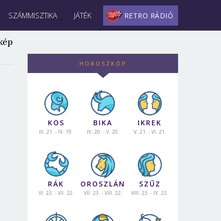
SZÁMMISZTIKA
JÁTÉK
RETRO RÁDIÓ
kép
HOROSZKÓP
KOS
BIKA
IKREK
III. 21. - IV. 19.
IV. 20. - V. 20.
V. 21. - VI. 21.
RÁK
OROSZLÁN
SZŰZ
VI. 22. - VII. 22.
VII. 23. - VIII. 22.
VIII. 23. - IX. 22.