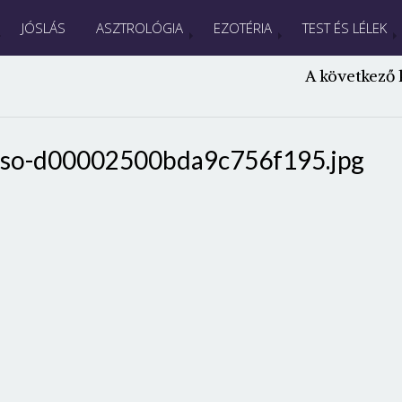
JÓSLÁS
ASZTROLÓGIA
EZOTÉRIA
TEST ÉS LÉLEK
A következő 
elso-d00002500bda9c756f195.jpg