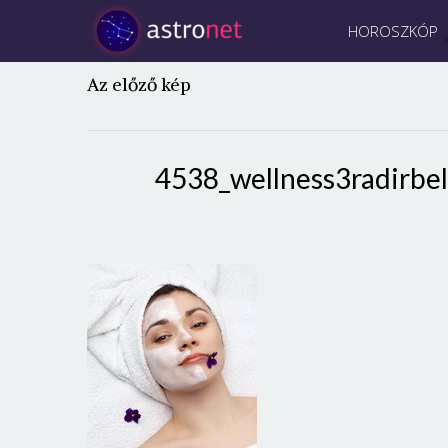
HOROSZKÓP
Az előző kép
4538_wellness3radirb