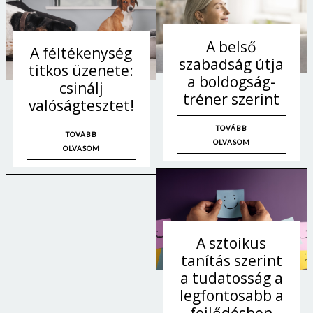
A belső
A féltékenység
szabadság útja
titkos üzenete:
a boldogság-
csinálj
tréner szerint
valóságtesztet!
TOVÁBB
TOVÁBB
OLVASOM
OLVASOM
A sztoikus
tanítás szerint
a tudatosság a
legfontosabb a
fejlődésben