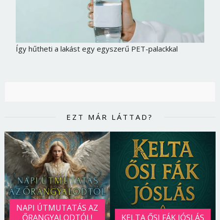
Így hűtheti a lakást egy egyszerű PET-palackkal
EZT MÁR LÁTTAD?
Borsonline bejelentkezés
E-mail cím vagy felhasználónév
NAPI ÚTMUTATÁS AZ
ŐRANGYALODTÓL!
KELTA ŐSI FÁK JÓSLÁS