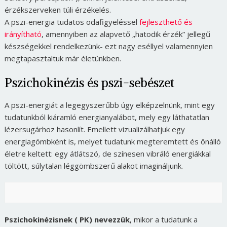
érzékszerveken túli érzékelés.
A pszi-energia tudatos odafigyeléssel
fejleszthető és
irányítható
, amennyiben az alapvető „hatodik érzék” jellegű
készségekkel rendelkezünk- ezt nagy eséllyel valamennyien
megtapasztaltuk már életünkben.
Pszichokinézis és pszi-sebészet
A pszi-energiát a legegyszerűbb úgy elképzelnünk, mint egy
tudatunkból kiáramló energianyalábot, mely egy láthatatlan
lézersugárhoz hasonlít. Emellett vizualizálhatjuk egy
energiagömbként is, melyet tudatunk megteremtett és önálló
életre keltett: egy átlátszó, de színesen vibráló energiákkal
töltött, súlytalan léggömbszerű alakot imagináljunk.
Pszichokinézisnek ( PK) nevezzük
, mikor a tudatunk a