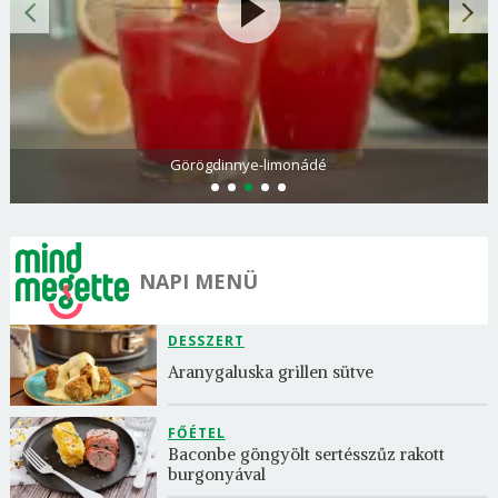
Görögdinnye-limonádé
NAPI MENÜ
DESSZERT
Aranygaluska grillen sütve
FŐÉTEL
Baconbe göngyölt sertésszűz rakott 
burgonyával