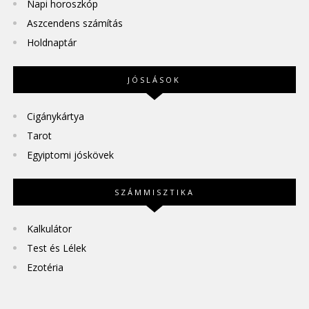
Napi horoszkóp
Aszcendens számítás
Holdnaptár
JÓSLÁSOK
Cigánykártya
Tarot
Egyiptomi jóskövek
SZÁMMISZTIKA
Kalkulátor
Test és Lélek
Ezotéria