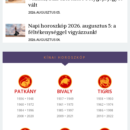
vált
2026. AUGUSZTUS 05.
Napi horoszkóp 2026. augusztus 5: a
féltékenységgel vigyázzunk!
2026. AUGUSZTUS 04.
KÍNAI HOROSZKÓP
PATKÁNY
BIVALY
TIGRIS
1936
1948
1937
1949
1938
1950
1960
1972
1961
1973
1962
1974
1984
1996
1985
1997
1986
1998
2008
2020
2009
2021
2010
2022