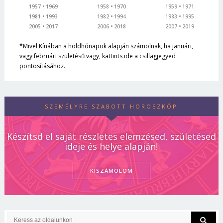
1957
1969
1958
1970
1959
1971
1981
1993
1982
1994
1983
1995
2005
2017
2006
2018
2007
2019
*Mivel Kínában a holdhónapok alapján számolnak, ha januári,
vagy februári születésű vagy, kattints ide a csillagjegyed
pontosításához.
SZEMÉLYRE SZABOTT HOROSZKÓP
Készítsd el saját részletes elemzésed, születésed
ideje és helye alapján!
KISZÁMOLOM