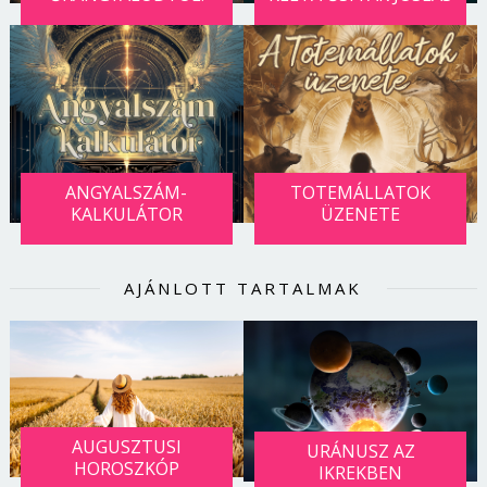
Jelszó
Mégse
Bejelentkezés
ANGYALSZÁM-
TOTEMÁLLATOK
KALKULÁTOR
ÜZENETE
AJÁNLOTT TARTALMAK
AUGUSZTUSI
URÁNUSZ AZ
HOROSZKÓP
IKREKBEN