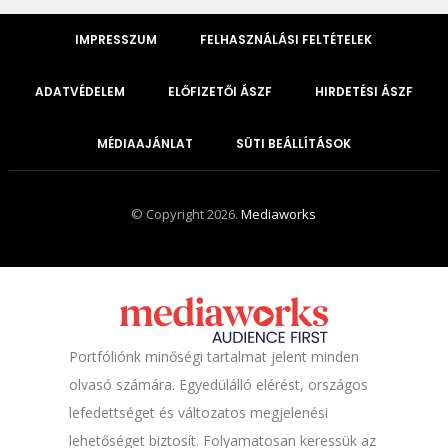
IMPRESSZUM
FELHASZNÁLÁSI FELTÉTELEK
ADATVÉDELEM
ELŐFIZETŐI ÁSZF
HIRDETÉSI ÁSZF
MÉDIAAJÁNLAT
SÜTI BEÁLLÍTÁSOK
© Copyright 2026.
Mediaworks
Portfóliónk minőségi tartalmat jelent minden
olvasó számára. Egyedülálló elérést, országos
lefedettséget és változatos megjelenési
lehetőséget biztosít. Folyamatosan keressük az