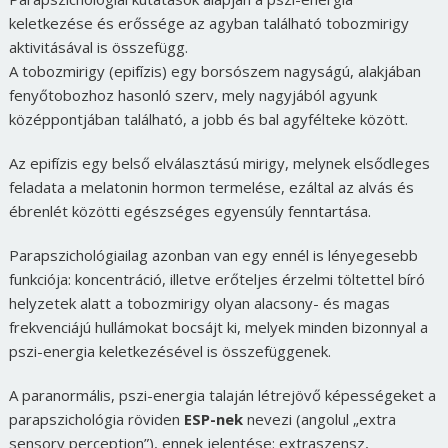
keletkezése és erőssége az agyban található tobozmirigy
aktivitásával is összefügg.
A tobozmirigy (epifízis) egy borsószem nagyságú, alakjában
fenyőtobozhoz hasonló szerv, mely nagyjából agyunk
középpontjában található, a jobb és bal agyfélteke között.
Az epifízis egy belső elválasztású mirigy, melynek elsődleges
feladata a melatonin hormon termelése, ezáltal az alvás és
ébrenlét közötti egészséges egyensúly fenntartása.
Parapszichológiailag azonban van egy ennél is lényegesebb
funkciója: koncentráció, illetve erőteljes érzelmi töltettel bíró
helyzetek alatt a tobozmirigy olyan alacsony- és magas
frekvenciájú hullámokat bocsájt ki, melyek minden bizonnyal a
pszi-energia keletkezésével is összefüggenek.
A paranormális, pszi-energia talaján létrejövő képességeket a
parapszichológia röviden
ESP-nek
nevezi (angolul „extra
sensory perception”), ennek jelentése: extraszensz,