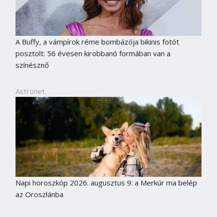
A Buffy, a vámpírok réme bombázója bikinis fotót
posztolt: 56 évesen kirobbanó formában van a
színésznő
Astronet
Napi horoszkóp 2026. augusztus 9: a Merkúr ma belép
az Oroszlánba