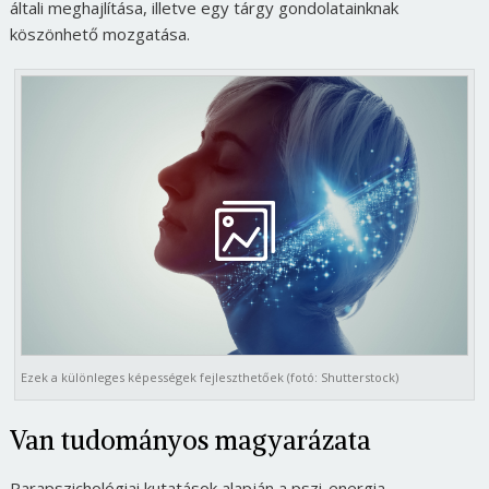
általi meghajlítása, illetve egy tárgy gondolatainknak
köszönhető mozgatása.
Ezek a különleges képességek fejleszthetőek (fotó: Shutterstock)
Van tudományos magyarázata
Parapszichológiai kutatások alapján a pszi-energia