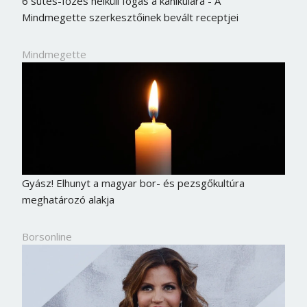
6 sütés-főzés nélküli fogás a kánikulára - A
Mindmegette szerkesztőinek bevált receptjei
Mindmegette
Gyász! Elhunyt a magyar bor- és pezsgőkultúra
meghatározó alakja
Borsonline