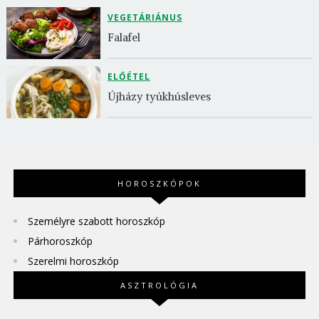
VEGETÁRIÁNUS
Falafel
ELŐÉTEL
Újházy tyúkhúsleves
HOROSZKÓPOK
Személyre szabott horoszkóp
Párhoroszkóp
Szerelmi horoszkóp
ASZTROLÓGIA