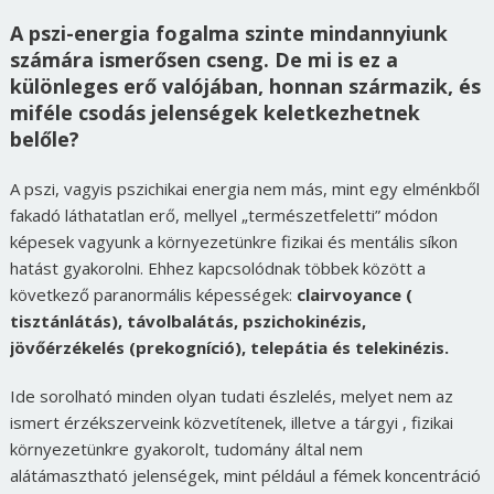
A pszi-energia fogalma szinte mindannyiunk
számára ismerősen cseng. De mi is ez a
különleges erő valójában, honnan származik, és
miféle csodás jelenségek keletkezhetnek
belőle?
A pszi, vagyis pszichikai energia nem más, mint egy elménkből
fakadó láthatatlan erő, mellyel „természetfeletti” módon
képesek vagyunk a környezetünkre fizikai és mentális síkon
hatást gyakorolni. Ehhez kapcsolódnak többek között a
következő paranormális képességek:
clairvoyance (
tisztánlátás), távolbalátás, pszichokinézis,
jövőérzékelés (prekogníció), telepátia és telekinézis.
Ide sorolható minden olyan tudati észlelés, melyet nem az
ismert érzékszerveink közvetítenek, illetve a tárgyi , fizikai
környezetünkre gyakorolt, tudomány által nem
alátámasztható jelenségek, mint például a fémek koncentráció