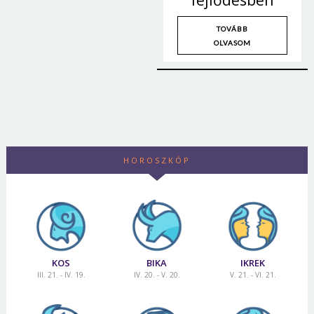
TOVÁBB
OLVASOM
HOROSZKÓP
KOS
BIKA
IKREK
III. 21. - IV. 19.
IV. 20. - V. 20.
V. 21. - VI. 21.