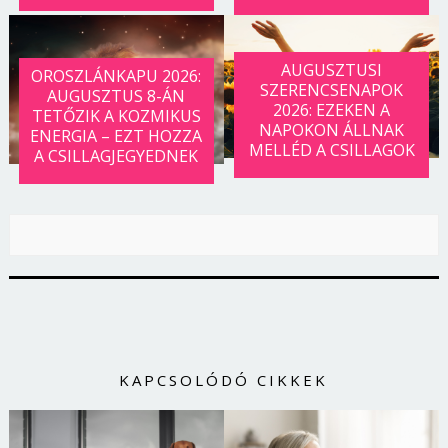
AUGUSZTUSI
OROSZLÁNKAPU 2026:
SZERENCSENAPOK
AUGUSZTUS 8-ÁN
2026: EZEKEN A
TETŐZIK A KOZMIKUS
NAPOKON ÁLLNAK
ENERGIA – EZT HOZZA
MELLÉD A CSILLAGOK
A CSILLAGJEGYEDNEK
KAPCSOLÓDÓ CIKKEK