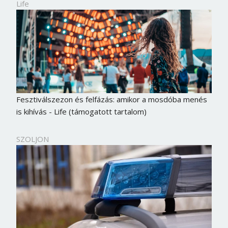
Life
Fesztiválszezon és felfázás: amikor a mosdóba menés
is kihívás - Life (támogatott tartalom)
SZOLJON