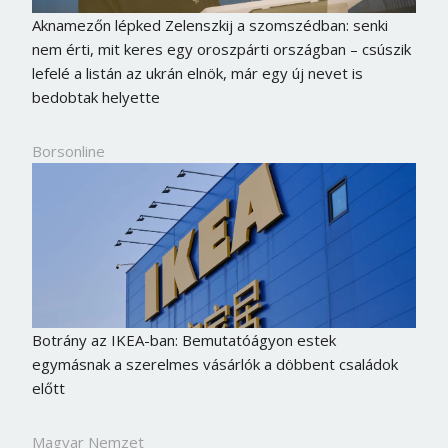
Aknamezőn lépked Zelenszkij a szomszédban: senki
nem érti, mit keres egy oroszpárti országban – csúszik
lefelé a listán az ukrán elnök, már egy új nevet is
bedobtak helyette
Borsonline
Botrány az IKEA-ban: Bemutatóágyon estek
egymásnak a szerelmes vásárlók a döbbent családok
előtt
Magyar Nemzet