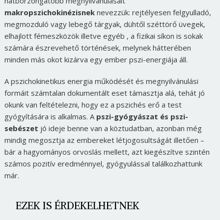
hátborzongatóbb megnyilvánulásait
makropszichokinézisnek
nevezzük: rejtélyesen felgyulladó,
megmozduló vagy lebegő tárgyak, dühtől széttörő üvegek,
elhajlott fémeszközök illetve egyéb , a fizikai síkon is sokak
számára észrevehető történések, melynek hátterében
minden más okot kizárva egy ember pszi-energiája áll.
A pszichokinetikus energia működését és megnyilvánulási
formáit számtalan dokumentált eset támasztja alá, tehát jó
okunk van feltételezni, hogy ez a pszichés erő a test
gyógyítására is alkalmas. A
pszi-gyógyászat és pszi-
sebészet
jó ideje benne van a köztudatban, azonban még
mindig megosztja az embereket létjogosultságát illetően –
bár a hagyományos orvoslás mellett, azt kiegészítve szintén
számos pozitív eredménnyel, gyógyulással találkozhattunk
már.
EZEK IS ÉRDEKELHETNEK