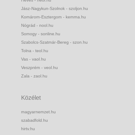
Heves - heol.hu
Jász-Nagykun-Szolnok - szoljon.hu
Komárom-Esztergom - kemma.hu
Nógrád - nool.hu
Somogy - sonline.hu
Szabolcs-Szatmár-Bereg - szon.hu
Tolna - teol.hu
Vas - vaol.hu
Veszprém - veol.hu
Zala - zaol.hu
Közélet
magyarnemzet.hu
szabadfold.hu
hirtv.hu