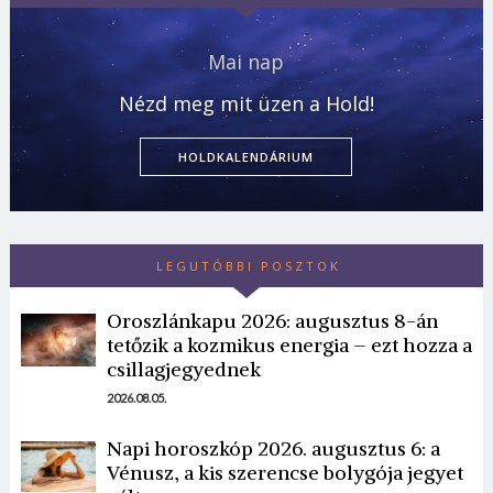
Mai nap
Nézd meg mit üzen a Hold!
HOLDKALENDÁRIUM
LEGUTÓBBI POSZTOK
Oroszlánkapu 2026: augusztus 8-án
Borsonline bejelentkezés
tetőzik a kozmikus energia – ezt hozza a
csillagjegyednek
E-mail cím vagy felhasználónév
2026.08.05.
Napi horoszkóp 2026. augusztus 6: a
Jelszó
Vénusz, a kis szerencse bolygója jegyet