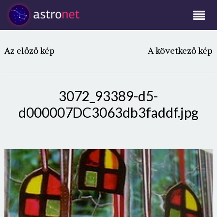
Az előző kép
A következő kép
3072_93389-d5-
d000007DC3063db3faddf.jpg