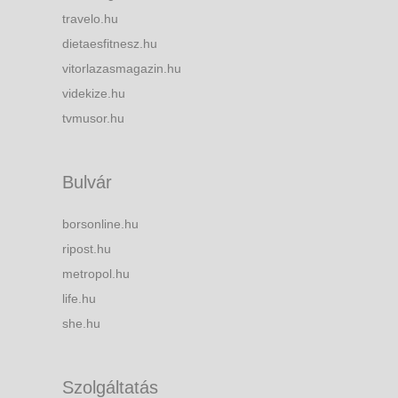
travelo.hu
dietaesfitnesz.hu
vitorlazasmagazin.hu
videkize.hu
tvmusor.hu
Bulvár
borsonline.hu
ripost.hu
metropol.hu
life.hu
she.hu
Szolgáltatás