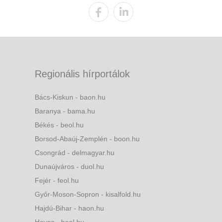
Regionális hírportálok
Bács-Kiskun - baon.hu
Baranya - bama.hu
Békés - beol.hu
Borsod-Abaúj-Zemplén - boon.hu
Csongrád - delmagyar.hu
Dunaújváros - duol.hu
Fejér - feol.hu
Győr-Moson-Sopron - kisalfold.hu
Hajdú-Bihar - haon.hu