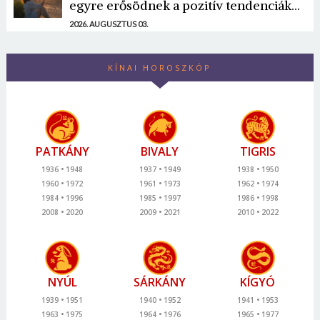
egyre erősödnek a pozitív tendenciák...
2026. AUGUSZTUS 03.
KÍNAI HOROSZKÓP
PATKÁNY
BIVALY
TIGRIS
1936
1948
1937
1949
1938
1950
1960
1972
1961
1973
1962
1974
1984
1996
1985
1997
1986
1998
2008
2020
2009
2021
2010
2022
NYÚL
SÁRKÁNY
KÍGYÓ
1939
1951
1940
1952
1941
1953
1963
1975
1964
1976
1965
1977