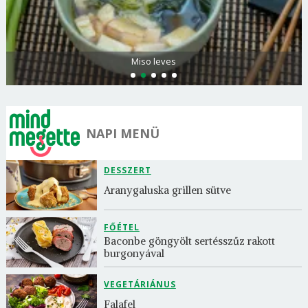
Citromos palacsinta
NAPI MENÜ
DESSZERT
Aranygaluska grillen sütve
FŐÉTEL
Baconbe göngyölt sertésszűz rakott 
burgonyával
VEGETÁRIÁNUS
Falafel