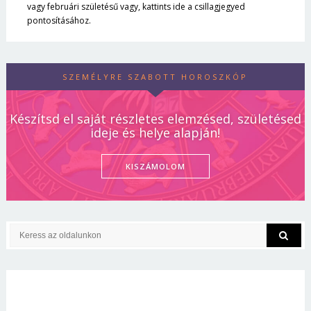
vagy februári születésű vagy, kattints ide a csillagjegyed
pontosításához.
SZEMÉLYRE SZABOTT HOROSZKÓP
Készítsd el saját részletes elemzésed, születésed
ideje és helye alapján!
KISZÁMOLOM