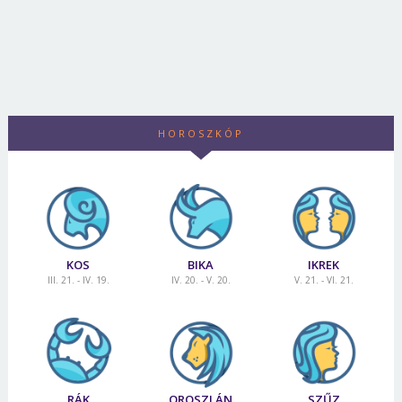
HOROSZKÓP
KOS
BIKA
IKREK
III. 21. - IV. 19.
IV. 20. - V. 20.
V. 21. - VI. 21.
RÁK
OROSZLÁN
SZŰZ