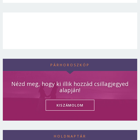
PÁRHOROSZKÓP
Nézd meg, hogy ki illik hozzád csillagjegyed
alapján!
KISZÁMOLOM
HOLDNAPTÁR