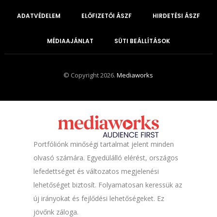
ADATVÉDELEM
ELŐFIZETŐI ÁSZF
HIRDETÉSI ÁSZF
MÉDIAAJÁNLAT
SÜTI BEÁLLÍTÁSOK
© Copyright 2026.
Mediaworks
Portfóliónk minőségi tartalmat jelent minden
olvasó számára. Egyedülálló elérést, országos
lefedettséget és változatos megjelenési
lehetőséget biztosít. Folyamatosan keressük az
új irányokat és fejlődési lehetőségeket. Ez
jövőnk záloga.