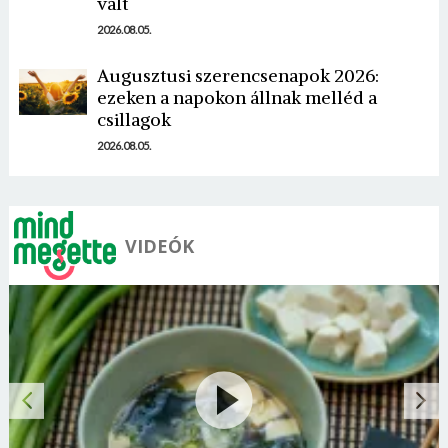
vált
2026.08.05.
Mégse
Bejelentkezés
Augusztusi szerencsenapok 2026:
ezeken a napokon állnak melléd a
csillagok
2026.08.05.
VIDEÓK