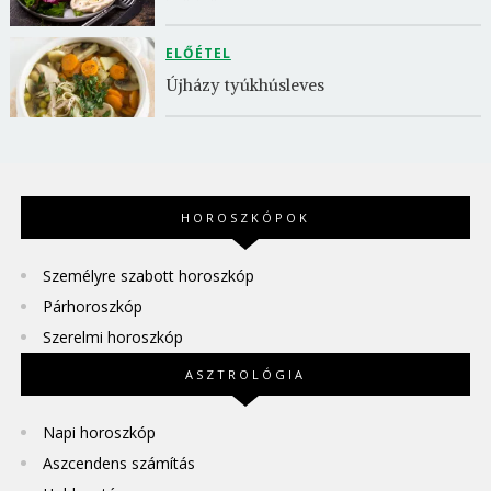
ELŐÉTEL
Újházy tyúkhúsleves
HOROSZKÓPOK
Személyre szabott horoszkóp
Párhoroszkóp
Szerelmi horoszkóp
ASZTROLÓGIA
Napi horoszkóp
Aszcendens számítás