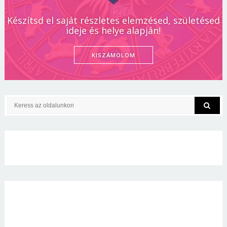
Készítsd el saját részletes elemzésed, születésed
ideje és helye alapján!
KISZÁMOLOM