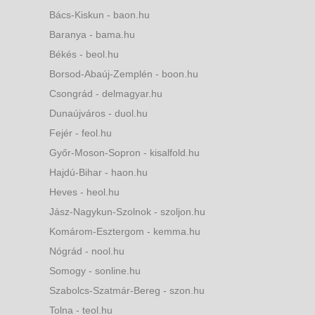
Bács-Kiskun - baon.hu
Baranya - bama.hu
Békés - beol.hu
Borsod-Abaúj-Zemplén - boon.hu
Csongrád - delmagyar.hu
Dunaújváros - duol.hu
Fejér - feol.hu
Győr-Moson-Sopron - kisalfold.hu
Hajdú-Bihar - haon.hu
Heves - heol.hu
Jász-Nagykun-Szolnok - szoljon.hu
Komárom-Esztergom - kemma.hu
Nógrád - nool.hu
Somogy - sonline.hu
Szabolcs-Szatmár-Bereg - szon.hu
Tolna - teol.hu