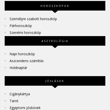
HOROSZKÓPOK
Személyre szabott horoszkóp
Párhoroszkóp
Szerelmi horoszkóp
ASZTROLÓGIA
Napi horoszkóp
Aszcendens számítás
Holdnaptár
JÓSLÁSOK
Cigánykártya
Tarot
Egyiptomi jóskövek