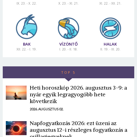
IX. 23. - X. 22.
X. 23. - XI. 21.
XI. 22. - XII. 21.
BAK
VÍZÖNTŐ
HALAK
XII. 22. - I. 19.
I. 20. - II. 18.
II. 19. - III. 20.
TOP 5
Heti horoszkóp 2026. augusztus 3-9: a
nyár egyik legragyogóbb hete
következik
2026. AUGUSZTUS 02.
Napfogyatkozás 2026: ezt üzeni az
augusztus 12-i részleges fogyatkozás a
csillagjegyeknek