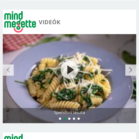
VIDEÓK
Spenótos tészta