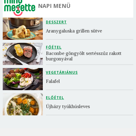
NAPI MENÜ
DESSZERT
Aranygaluska grillen sütve
FŐÉTEL
Baconbe göngyölt sertésszűz rakott 
burgonyával
VEGETÁRIÁNUS
Falafel
ELŐÉTEL
Újházy tyúkhúsleves