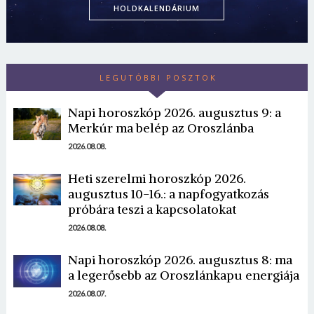
HOLDKALENDÁRIUM
LEGUTÓBBI POSZTOK
Napi horoszkóp 2026. augusztus 9: a
Merkúr ma belép az Oroszlánba
Borsonline bejelentkezés
2026.08.08.
Heti szerelmi horoszkóp 2026.
E-mail cím vagy felhasználónév
augusztus 10-16.: a napfogyatkozás
próbára teszi a kapcsolatokat
2026.08.08.
Jelszó
Napi horoszkóp 2026. augusztus 8: ma
a legerősebb az Oroszlánkapu energiája
2026.08.07.
Mégse
Bejelentkezés