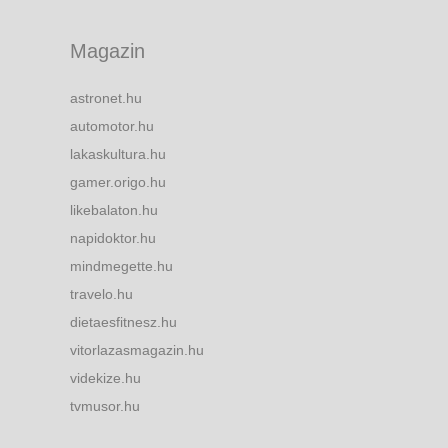
Magazin
astronet.hu
automotor.hu
lakaskultura.hu
gamer.origo.hu
likebalaton.hu
napidoktor.hu
mindmegette.hu
travelo.hu
dietaesfitnesz.hu
vitorlazasmagazin.hu
videkize.hu
tvmusor.hu