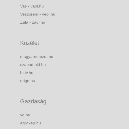
Vas - vaol.hu
Veszprém - veol.hu
Zala - zaol.hu
Közélet
magyarnemzet.hu
szabadfold.hu
hirtv.hu
origo.hu
Gazdaság
vg.hu
agrokep.hu