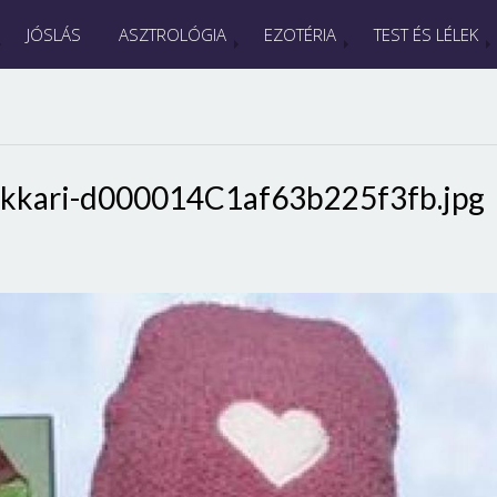
JÓSLÁS
ASZTROLÓGIA
EZOTÉRIA
TEST ÉS LÉLEK
kkari-d000014C1af63b225f3fb.jpg