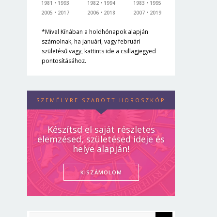
1981
1993
1982
1994
1983
1995
2005
2017
2006
2018
2007
2019
*Mivel Kínában a holdhónapok alapján
számolnak, ha januári, vagy februári
születésű vagy, kattints ide a csillagjegyed
pontosításához.
SZEMÉLYRE SZABOTT HOROSZKÓP
Készítsd el saját részletes
elemzésed, születésed ideje és
helye alapján!
KISZÁMOLOM