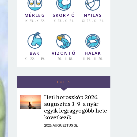
MÉRLEG
SKORPIÓ
NYILAS
IX. 23. - X. 22.
X. 23. - XI. 21.
XI. 22. - XII. 21.
BAK
VÍZÖNTŐ
HALAK
XII. 22. - I. 19.
I. 20. - II. 18.
II. 19. - III. 20.
TOP 5
Heti horoszkóp 2026.
augusztus 3-9: a nyár
egyik legragyogóbb hete
következik
2026. AUGUSZTUS 02.