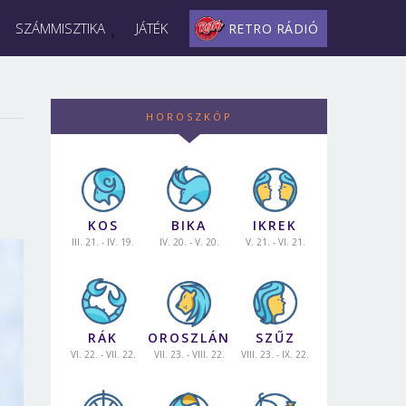
SZÁMMISZTIKA
JÁTÉK
RETRO RÁDIÓ
HOROSZKÓP
KOS
BIKA
IKREK
III. 21. - IV. 19.
IV. 20. - V. 20.
V. 21. - VI. 21.
RÁK
OROSZLÁN
SZŰZ
VI. 22. - VII. 22.
VII. 23. - VIII. 22.
VIII. 23. - IX. 22.