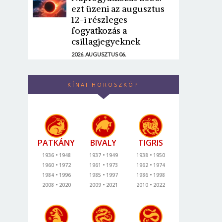
ezt üzeni az augusztus
12-i részleges
fogyatkozás a
csillagjegyeknek
2026. AUGUSZTUS 06.
KÍNAI HOROSZKÓP
PATKÁNY
BIVALY
TIGRIS
1936
1948
1937
1949
1938
1950
1960
1972
1961
1973
1962
1974
1984
1996
1985
1997
1986
1998
2008
2020
2009
2021
2010
2022