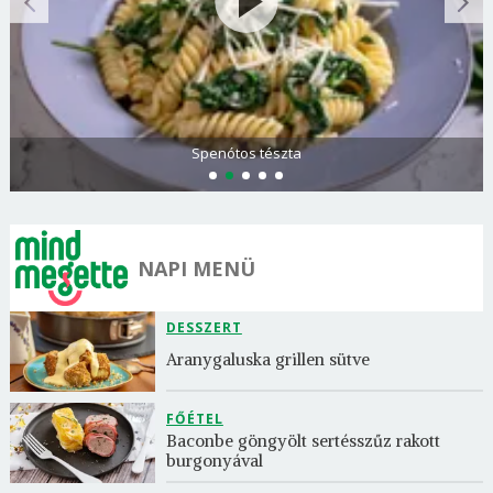
Spenótos tészta
NAPI MENÜ
DESSZERT
Aranygaluska grillen sütve
FŐÉTEL
Baconbe göngyölt sertésszűz rakott 
burgonyával