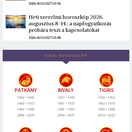
2026. AUGUSZTUS 04.
Heti szerelmi horoszkóp 2026.
augusztus 8-14.: a napfogyatkozás
próbára teszi a kapcsolatokat
2026. AUGUSZTUS 08.
KÍNAI HOROSZKÓP
PATKÁNY
BIVALY
TIGRIS
1936
1948
1937
1949
1938
1950
1960
1972
1961
1973
1962
1974
1984
1996
1985
1997
1986
1998
2008
2020
2009
2021
2010
2022