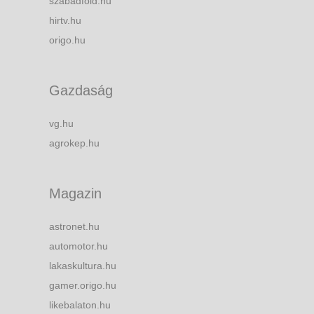
szabadfold.hu
hirtv.hu
origo.hu
Gazdaság
vg.hu
agrokep.hu
Magazin
astronet.hu
automotor.hu
lakaskultura.hu
gamer.origo.hu
likebalaton.hu