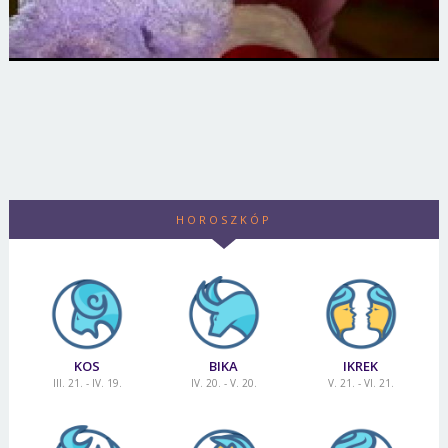
HOROSZKÓP
KOS
BIKA
IKREK
III. 21. - IV. 19.
IV. 20. - V. 20.
V. 21. - VI. 21.