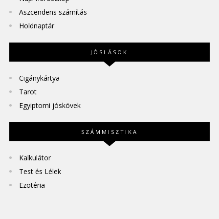
Aszcendens számítás
Holdnaptár
JÓSLÁSOK
Cigánykártya
Tarot
Egyiptomi jóskövek
SZÁMMISZTIKA
Kalkulátor
Test és Lélek
Ezotéria