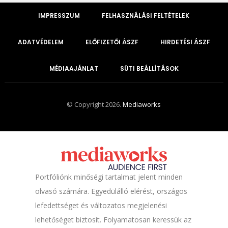
IMPRESSZUM
FELHASZNÁLÁSI FELTÉTELEK
ADATVÉDELEM
ELŐFIZETŐI ÁSZF
HIRDETÉSI ÁSZF
MÉDIAAJÁNLAT
SÜTI BEÁLLÍTÁSOK
© Copyright 2026.
Mediaworks
Portfóliónk minőségi tartalmat jelent minden
olvasó számára. Egyedülálló elérést, országos
lefedettséget és változatos megjelenési
lehetőséget biztosít. Folyamatosan keressük az