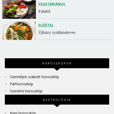
VEGETÁRIÁNUS
Falafel
ELŐÉTEL
Újházy tyúkhúsleves
HOROSZKÓPOK
Személyre szabott horoszkóp
Párhoroszkóp
Szerelmi horoszkóp
ASZTROLÓGIA
Napi horoszkóp