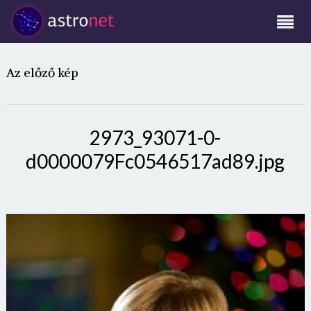
Az előző kép
2973_93071-0-
d0000079Fc0546517ad89.jpg