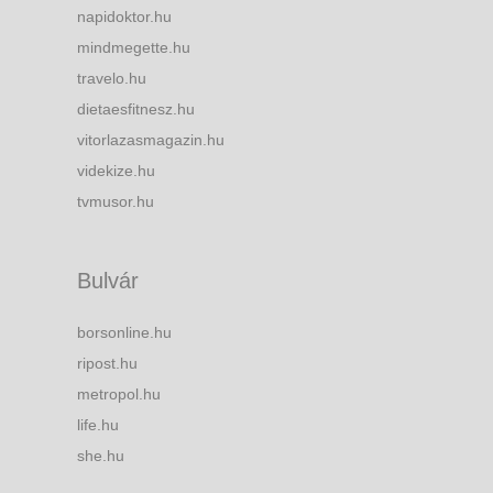
napidoktor.hu
mindmegette.hu
travelo.hu
dietaesfitnesz.hu
vitorlazasmagazin.hu
videkize.hu
tvmusor.hu
Bulvár
borsonline.hu
ripost.hu
metropol.hu
life.hu
she.hu