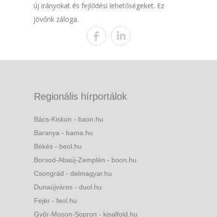
új irányokat és fejlődési lehetőségeket. Ez
jövőnk záloga.
Regionális hírportálok
Bács-Kiskun - baon.hu
Baranya - bama.hu
Békés - beol.hu
Borsod-Abaúj-Zemplén - boon.hu
Csongrád - delmagyar.hu
Dunaújváros - duol.hu
Fejér - feol.hu
Győr-Moson-Sopron - kisalfold.hu