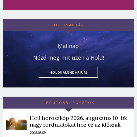
HOLDNAPTÁR
Mai nap
Nézd meg mit üzen a Hold!
HOLDKALENDÁRIUM
Borsonline bejelentkezés
LEGUTÓBBI POSZTOK
E-mail cím vagy felhasználónév
Heti horoszkóp 2026. augusztus 10-16:
nagy fordulatokat hoz ez az időszak
2026.08.09.