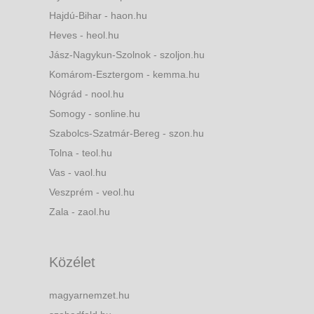
Hajdú-Bihar - haon.hu
Heves - heol.hu
Jász-Nagykun-Szolnok - szoljon.hu
Komárom-Esztergom - kemma.hu
Nógrád - nool.hu
Somogy - sonline.hu
Szabolcs-Szatmár-Bereg - szon.hu
Tolna - teol.hu
Vas - vaol.hu
Veszprém - veol.hu
Zala - zaol.hu
Közélet
magyarnemzet.hu