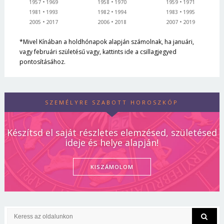
1957
1969
1958
1970
1959
1971
1981
1993
1982
1994
1983
1995
2005
2017
2006
2018
2007
2019
*Mivel Kínában a holdhónapok alapján számolnak, ha januári,
vagy februári születésű vagy, kattints ide a csillagjegyed
pontosításához.
SZEMÉLYRE SZABOTT HOROSZKÓP
Készítsd el saját részletes elemzésed, születésed
ideje és helye alapján!
KISZÁMOLOM