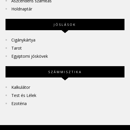
Aszcendens számítás
Holdnaptár
JÓSLÁSOK
Cigánykártya
Tarot
Egyiptomi jóskövek
SZÁMMISZTIKA
Kalkulátor
Test és Lélek
Ezotéria