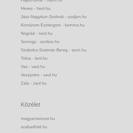
Hajdú-Bihar - haon.hu
Heves - heol.hu
Jász-Nagykun-Szolnok - szoljon.hu
Komárom-Esztergom - kemma.hu
Nógrád - nool.hu
Somogy - sonline.hu
Szabolcs-Szatmár-Bereg - szon.hu
Tolna - teol.hu
Vas - vaol.hu
Veszprém - veol.hu
Zala - zaol.hu
Közélet
magyarnemzet.hu
szabadfold.hu