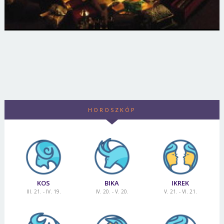
HOROSZKÓP
KOS
BIKA
IKREK
III. 21. - IV. 19.
IV. 20. - V. 20.
V. 21. - VI. 21.