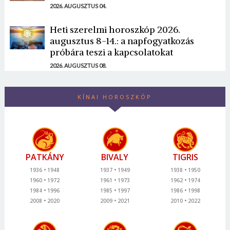
2026. AUGUSZTUS 04.
Heti szerelmi horoszkóp 2026.
augusztus 8-14.: a napfogyatkozás
próbára teszi a kapcsolatokat
2026. AUGUSZTUS 08.
KÍNAI HOROSZKÓP
PATKÁNY
BIVALY
TIGRIS
1936
1948
1937
1949
1938
1950
1960
1972
1961
1973
1962
1974
1984
1996
1985
1997
1986
1998
2008
2020
2009
2021
2010
2022