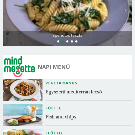
Görögdinnye-limonádé
NAPI MENÜ
VEGETÁRIÁNUS
Egyszerű mediterrán lecsó
FŐÉTEL
Fish and chips
ELŐÉTEL