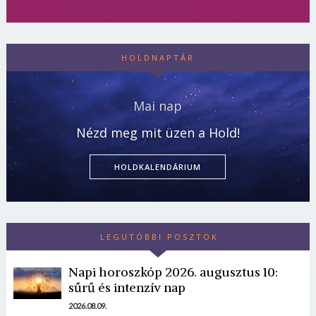
HOLDNAPTÁR
Mai nap
Nézd meg mit üzen a Hold!
HOLDKALENDÁRIUM
Borsonline bejelentkezés
LEGUTÓBBI POSZTOK
E-mail cím vagy felhasználónév
Napi horoszkóp 2026. augusztus 10:
sűrű és intenzív nap
Jelszó
2026.08.09.