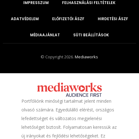
IMPRESSZUM
FELHASZNÁLÁSI FELTÉTELEK
ADATVÉDELEM
ELŐFIZETŐI ÁSZF
HIRDETÉSI ÁSZF
MÉDIAAJÁNLAT
SÜTI BEÁLLÍTÁSOK
© Copyright 2026.
Mediaworks
Portfóliónk minőségi tartalmat jelent minden
olvasó számára. Egyedülálló elérést, országos
lefedettséget és változatos megjelenési
lehetőséget biztosít. Folyamatosan keressük az
új irányokat és fejlődési lehetőségeket. Ez