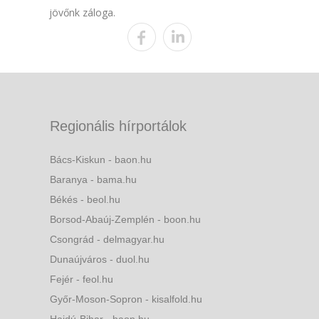
jövőnk záloga.
Regionális hírportálok
Bács-Kiskun - baon.hu
Baranya - bama.hu
Békés - beol.hu
Borsod-Abaúj-Zemplén - boon.hu
Csongrád - delmagyar.hu
Dunaújváros - duol.hu
Fejér - feol.hu
Győr-Moson-Sopron - kisalfold.hu