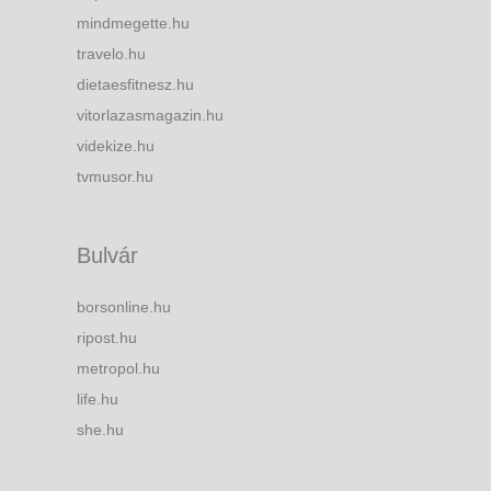
mindmegette.hu
travelo.hu
dietaesfitnesz.hu
vitorlazasmagazin.hu
videkize.hu
tvmusor.hu
Bulvár
borsonline.hu
ripost.hu
metropol.hu
life.hu
she.hu