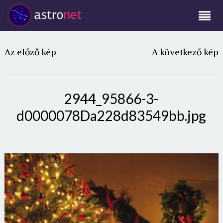
Az előző kép
A következő kép
2944_95866-3-
d0000078Da228d83549bb.jpg