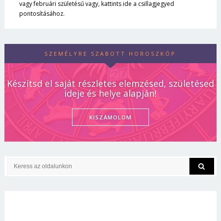
vagy februári születésű vagy, kattints ide a csillagjegyed
pontosításához.
SZEMÉLYRE SZABOTT HOROSZKÓP
Készítsd el saját részletes elemzésed, születésed
ideje és helye alapján!
KISZÁMOLOM