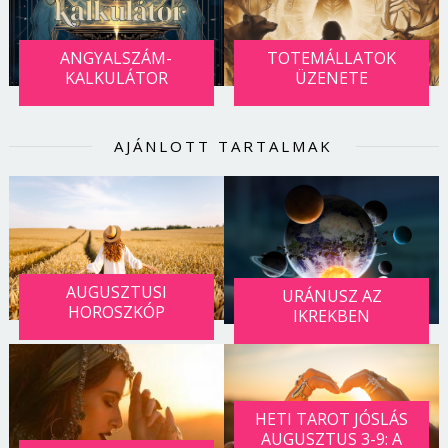
Jelszó
ANGYALSZÁM-
TOTEMÁLLATOK
KALKULÁTOR
ÜZENETE
Mégse
Bejelentkezés
AJÁNLOTT TARTALMAK
AUGUSZTUSI
URÁNUSZ AZ
HOROSZKÓP
IKREKBEN
HETI TAROT JÓSLÁS
AUGUSZTUS 3-9: A