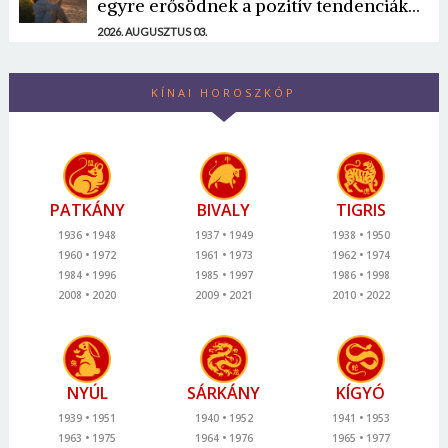
egyre erősödnek a pozitív tendenciák...
2026. AUGUSZTUS 03.
KÍNAI HOROSZKÓP
PATKÁNY
BIVALY
TIGRIS
1936
1948
1937
1949
1938
1950
1960
1972
1961
1973
1962
1974
1984
1996
1985
1997
1986
1998
2008
2020
2009
2021
2010
2022
NYÚL
SÁRKÁNY
KÍGYÓ
1939
1951
1940
1952
1941
1953
1963
1975
1964
1976
1965
1977