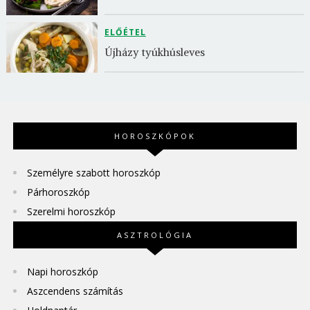
ELŐÉTEL
Újházy tyúkhúsleves
HOROSZKÓPOK
Személyre szabott horoszkóp
Párhoroszkóp
Szerelmi horoszkóp
ASZTROLÓGIA
Napi horoszkóp
Aszcendens számítás