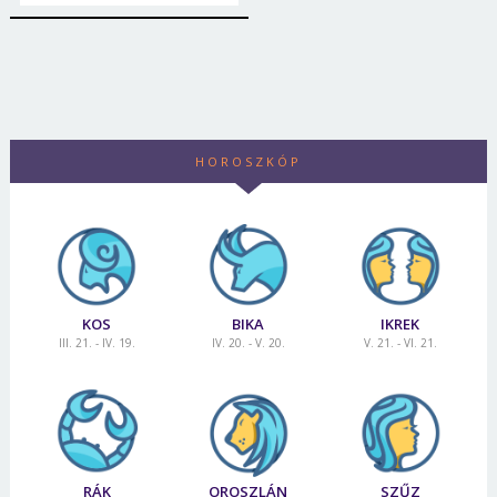
HOROSZKÓP
KOS
BIKA
IKREK
III. 21. - IV. 19.
IV. 20. - V. 20.
V. 21. - VI. 21.
RÁK
OROSZLÁN
SZŰZ