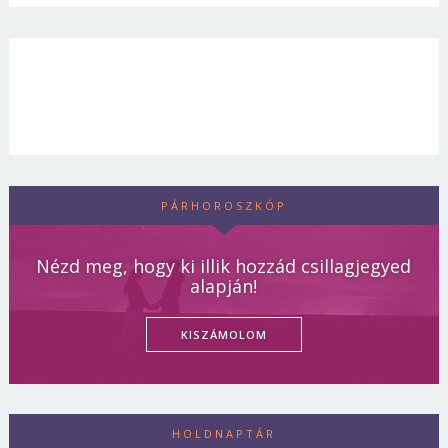
PÁRHOROSZKÓP
Nézd meg, hogy ki illik hozzád csillagjegyed
alapján!
KISZÁMOLOM
HOLDNAPTÁR