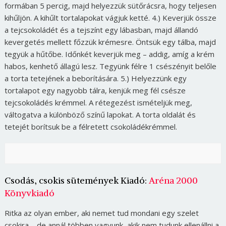
formában 5 percig, majd helyezzük sütőrácsra, hogy teljesen
kihűljön. A kihűlt tortalapokat vágjuk ketté. 4.) Keverjük össze
a tejcsokoládét és a tejszínt egy lábasban, majd állandó
kevergetés mellett főzzük krémesre. Öntsük egy tálba, majd
tegyük a hűtőbe. Időnkét keverjük meg – addig, amíg a krém
habos, kenhető állagú lesz. Tegyünk félre 1 csészényit belőle
a torta tetejének a beborítására. 5.) Helyezzünk egy
tortalapot egy nagyobb tálra, kenjük meg fél csésze
tejcsokoládés krémmel. A rétegezést ismételjük meg,
váltogatva a különböző színű lapokat. A torta oldalát és
tetejét borítsuk be a félretett csokoládékrémmel.
Csodás, csokis sütemények Kiadó:
Aréna 2000
Könyvkiadó
Ritka az olyan ember, aki nemet tud mondani egy szelet
csokira – de annál többen vagyunk, akik nem tudunk ellenállni a