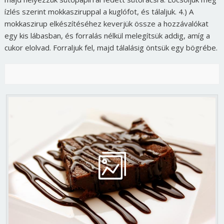
ízlés szerint mokkasziruppal a kuglófot, és tálaljuk. 4.) A
mokkaszirup elkészítéséhez keverjük össze a hozzávalókat
egy kis lábasban, és forralás nélkül melegítsük addig, amíg a
cukor elolvad. Forraljuk fel, majd tálalásig öntsük egy bögrébe.