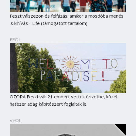
Fesztiválszezon és felfázás: amikor a mosdóba menés
is kihívás - Life (támogatott tartalom)
FEOL
OZORA Fesztivál: 21 embert vettek őrizetbe, közel
hatezer adag kábítószert foglaltak le
VEOL