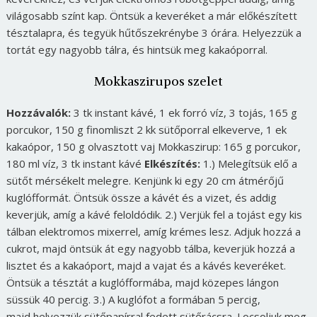
világosabb színt kap. Öntsük a keveréket a már előkészített
tésztalapra, és tegyük hűtőszekrénybe 3 órára. Helyezzük a
tortát egy nagyobb tálra, és hintsük meg kakaóporral.
Mokkaszirupos szelet
Hozzávalók:
3 tk instant kávé, 1 ek forró víz, 3 tojás, 165 g
porcukor, 150 g finomliszt 2 kk sütőporral elkeverve, 1 ek
kakaópor, 150 g olvasztott vaj Mokkaszirup: 165 g porcukor,
180 ml víz, 3 tk instant kávé
Elkészítés:
1.) Melegítsük elő a
sütőt mérsékelt melegre. Kenjünk ki egy 20 cm átmérőjű
kuglófformát. Öntsük össze a kávét és a vizet, és addig
keverjük, amíg a kávé feloldódik. 2.) Verjük fel a tojást egy kis
tálban elektromos mixerrel, amíg krémes lesz. Adjuk hozzá a
cukrot, majd öntsük át egy nagyobb tálba, keverjük hozzá a
lisztet és a kakaóport, majd a vajat és a kávés keveréket.
Öntsük a tésztát a kuglófformába, majd közepes lángon
süssük 40 percig. 3.) A kuglófot a formában 5 percig,
majd helyezzük sütőpapírral fedett sütőrácsra. Locsoljuk meg