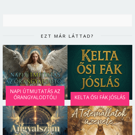
EZT MÁR LÁTTAD?
NAPI ÚTMUTATÁS AZ
ŐRANGYALODTÓL!
KELTA ŐSI FÁK JÓSLÁS
Borsonline bejelentkezés
E-mail cím vagy felhasználónév