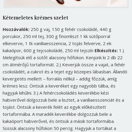
Kétemeletes krémes szelet
Hozzávalók:
250 g vaj, 150 g fehér csokoládé, 440 g
porcukor, 250 ml tej, 300 g finomliszt 1 kk sütőporral
elkeverve, 1 tk vaníliaesszencia, 2 tojás felverve, 2 ek
kakaópor, 600 g tejcsokoládé, 250 ml tejszín
Elkészítés:
1.)
Melegítsük elő a sütőt alacsony hőfokon. Kenjünk ki 2 db 22
cm átmérőjű tortaformát. 2.) Keverjük össze a vajat, a fehér
csokoládét, a cukrot és a tejet egy közepes lábasban. Állandó
kevergetés mellett – forralás nélkül – addig főzzük, amíg
krémes lesz. Öntsük a keveréket egy nagyobb tálba, és
hagyjuk kihűlni. 3.) A fehércsokoládés keverékbe kézi
habverővel dolgozzuk bele a lisztet, a vaníliaesszenciát és a
tojást. Öntsük a keverék felét az egyik előkészített
tortaformába. A maradék keverékbe dolgozzuk bele a
kakaóport habverővel, és öntsük a másik tortaformába.
Süssük alacsony hűfokon 50 percig. Hagyjuk a tortákat a