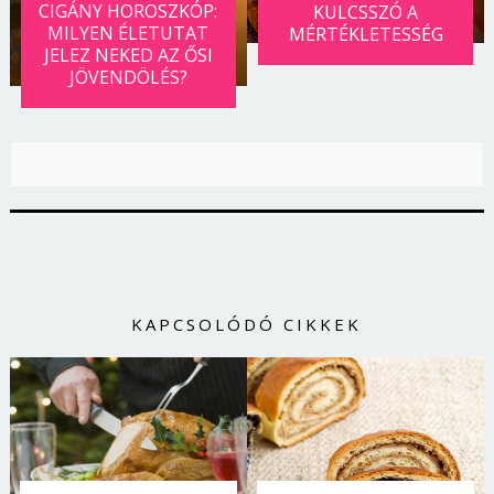
CIGÁNY HOROSZKÓP:
KULCSSZÓ A
MILYEN ÉLETUTAT
MÉRTÉKLETESSÉG
JELEZ NEKED AZ ŐSI
JÖVENDÖLÉS?
KAPCSOLÓDÓ CIKKEK