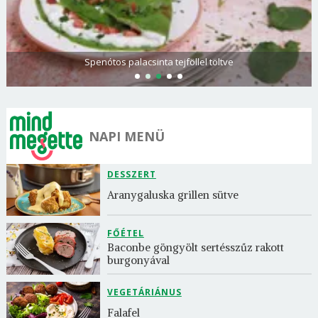
Spenótos palacsinta tejföllel töltve
NAPI MENÜ
DESSZERT
Aranygaluska grillen sütve
FŐÉTEL
Baconbe göngyölt sertésszűz rakott 
burgonyával
VEGETÁRIÁNUS
Falafel