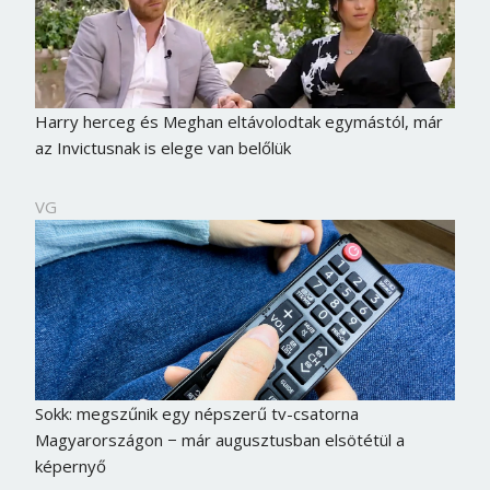
Harry herceg és Meghan eltávolodtak egymástól, már
az Invictusnak is elege van belőlük
VG
Sokk: megszűnik egy népszerű tv-csatorna
Magyarországon − már augusztusban elsötétül a
képernyő