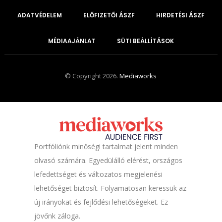
ADATVÉDELEM
ELŐFIZETŐI ÁSZF
HIRDETÉSI ÁSZF
MÉDIAAJÁNLAT
SÜTI BEÁLLÍTÁSOK
© Copyright 2026.
Mediaworks
Portfóliónk minőségi tartalmat jelent minden
olvasó számára. Egyedülálló elérést, országos
lefedettséget és változatos megjelenési
lehetőséget biztosít. Folyamatosan keressük az
új irányokat és fejlődési lehetőségeket. Ez
jövőnk záloga.