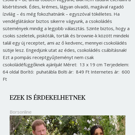
kísértésnek. Édes, krémes, lágyan olvadó, magával ragadó
ízvilág – és még fokozhatnánk – egyszóval tökéletes. Ha
vendéglátáskor biztos sikerre vágyunk, a csokoládés
sütemények mindig a legjobb választás. Szinte biztos, hogy a
csokis szeletek, piskóták, torták és brownie-k között mindeki
talál egy új receptet, ami az ő kedvenc, mennyei csokoládés
sütije lesz. Engedjünk utat az édes, csokoládés csábításnak!
Ezt a pompás receptgyűjteményt nem csak
csokoládéfüggőknek ajánljuk! Méret: 13 x 19 cm Terjedelem:
64 oldal Borító: puhatábla Bolti ár: 849 Ft Internetes ár: 600
Ft
EZEK IS ÉRDEKELHETNEK
Borsonline