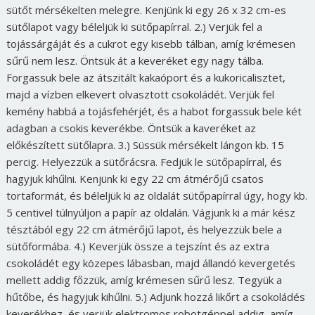
sütőt mérsékelten melegre. Kenjünk ki egy 26 x 32 cm-es
sütőlapot vagy béleljük ki sütőpapírral. 2.) Verjük fel a
tojássárgáját és a cukrot egy kisebb tálban, amíg krémesen
sűrű nem lesz. Öntsük át a keveréket egy nagy tálba.
Forgassuk bele az átszitált kakaóport és a kukoricalisztet,
majd a vízben elkevert olvasztott csokoládét. Verjük fel
kemény habbá a tojásfehérjét, és a habot forgassuk bele két
adagban a csokis keverékbe. Öntsük a kaveréket az
előkészített sütőlapra. 3.) Süssük mérsékelt lángon kb. 15
percig. Helyezzük a sütőrácsra. Fedjük le sütőpapírral, és
hagyjuk kihűlni. Kenjünk ki egy 22 cm átmérőjű csatos
tortaformát, és béleljük ki az oldalát sütőpapírral úgy, hogy kb.
5 centivel túlnyúljon a papír az oldalán. Vágjunk ki a már kész
tésztából egy 22 cm átmérőjű lapot, és helyezzük bele a
sütőformába. 4.) Keverjük össze a tejszínt és az extra
csokoládét egy közepes lábasban, majd állandó kevergetés
mellett addig főzzük, amíg krémesen sűrű lesz. Tegyük a
hűtőbe, és hagyjuk kihűlni. 5.) Adjunk hozzá likőrt a csokoládés
keverékhez, és verjük elektromos robotgéppel addig, amíg