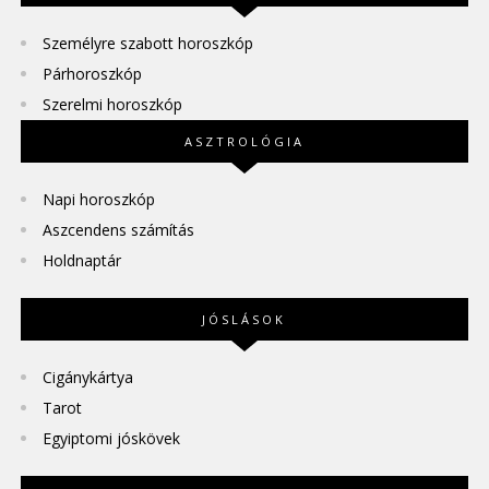
Személyre szabott horoszkóp
Párhoroszkóp
Szerelmi horoszkóp
ASZTROLÓGIA
Napi horoszkóp
Aszcendens számítás
Holdnaptár
JÓSLÁSOK
Cigánykártya
Tarot
Egyiptomi jóskövek