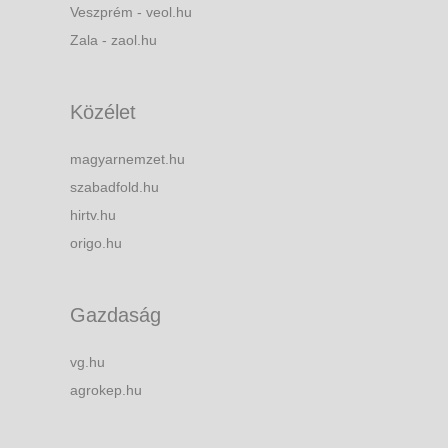
Veszprém - veol.hu
Zala - zaol.hu
Közélet
magyarnemzet.hu
szabadfold.hu
hirtv.hu
origo.hu
Gazdaság
vg.hu
agrokep.hu