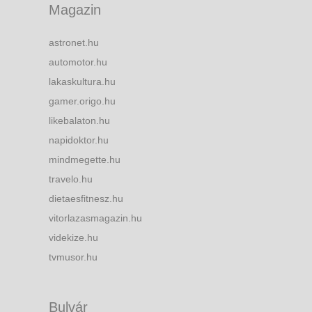
Magazin
astronet.hu
automotor.hu
lakaskultura.hu
gamer.origo.hu
likebalaton.hu
napidoktor.hu
mindmegette.hu
travelo.hu
dietaesfitnesz.hu
vitorlazasmagazin.hu
videkize.hu
tvmusor.hu
Bulvár