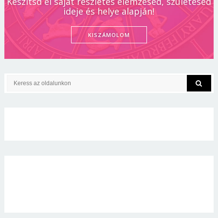
Készítsd el saját részletes elemzésed, születésed
ideje és helye alapján!
KISZÁMOLOM