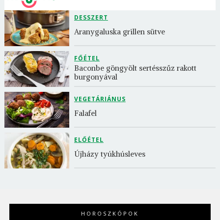
DESSZERT
Aranygaluska grillen sütve
FŐÉTEL
Baconbe göngyölt sertésszűz rakott 
burgonyával
VEGETÁRIÁNUS
Falafel
ELŐÉTEL
Újházy tyúkhúsleves
HOROSZKÓPOK