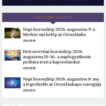
LEGUTÓBBI POSZTOK
Napi horoszkóp 2026. augusztus 9: a
Merkúr ma belép az Oroszlánba
2026.08.08.
Borsonline bejelentkezés
Heti szerelmi horoszkóp 2026.
augusztus 10-16.: a napfogyatkozás
E-mail cím vagy felhasználónév
próbára teszi a kapcsolatokat
2026.08.08.
Jelszó
Napi horoszkóp 2026. augusztus 8: ma
a legerősebb az Oroszlánkapu energiája
2026.08.07.
Mégse
Bejelentkezés