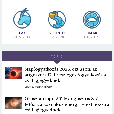
BAK
VÍZÖNTŐ
HALAK
XII. 22. - I. 19.
I. 20. - II. 18.
II. 19. - III. 20.
TOP 5
Napfogyatkozás 2026: ezt üzeni az
augusztus 12-i részleges fogyatkozás a
csillagjegyeknek
2026. AUGUSZTUS 06.
Oroszlánkapu 2026: augusztus 8-án
tetőzik a kozmikus energia – ezt hozza a
csillagjegyednek