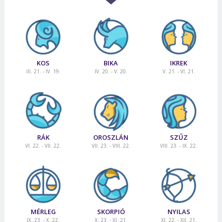
KOS
BIKA
IKREK
III. 21. - IV. 19.
IV. 20. - V. 20.
V. 21. - VI. 21.
RÁK
OROSZLÁN
SZŰZ
VI. 22. - VII. 22.
VII. 23. - VIII. 22.
VIII. 23. - IX. 22.
MÉRLEG
SKORPIÓ
NYILAS
IX. 23. - X. 22.
X. 23. - XI. 21.
XI. 22. - XII. 21.