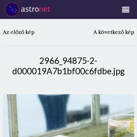
Az előző kép
A következő kép
2966_94875-2-
d000019A7b1bf00c6fdbe.jpg