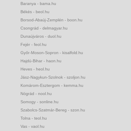
Baranya - bama.hu
Békés - beol.hu
Borsod-Abaúj-Zemplén - boon.hu
Csongrád - delmagyar.hu
Dunaújváros - duol.hu
Fejér - feol.hu
Győr-Moson-Sopron - kisalfold.hu
Hajdú-Bihar - haon.hu
Heves - heol.hu
Jász-Nagykun-Szolnok - szoljon.hu
Komárom-Esztergom - kemma.hu
Nógrád - nool.hu
Somogy - sonline.hu
Szabolcs-Szatmár-Bereg - szon.hu
Tolna - teol.hu
Vas - vaol.hu