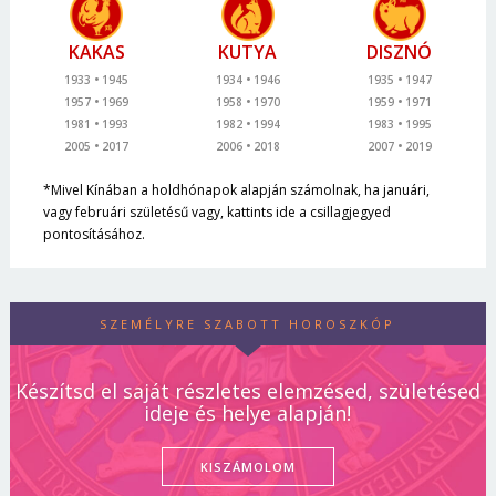
KAKAS
KUTYA
DISZNÓ
1933
1945
1934
1946
1935
1947
1957
1969
1958
1970
1959
1971
1981
1993
1982
1994
1983
1995
2005
2017
2006
2018
2007
2019
*Mivel Kínában a holdhónapok alapján számolnak, ha januári,
vagy februári születésű vagy, kattints ide a csillagjegyed
pontosításához.
SZEMÉLYRE SZABOTT HOROSZKÓP
Készítsd el saját részletes elemzésed, születésed
ideje és helye alapján!
KISZÁMOLOM