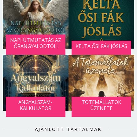
NAPI ÚTMUTATÁS AZ
ŐRANGYALODTÓL!
KELTA ŐSI FÁK JÓSLÁS
ANGYALSZÁM-
TOTEMÁLLATOK
Borsonline bejelentkezés
KALKULÁTOR
ÜZENETE
E-mail cím vagy felhasználónév
AJÁNLOTT TARTALMAK