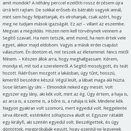
amit mondok? A néhány perccel ezelőtti rossz érzésem újra
úrrá lett rajtam. De sokkal erőseb és bátrabb vagyok annál,
mint sem hogy felpattanjak, és elrohanjak, csak azért, hogy
meg ne tudjam mások igazságát. Ez az! – villant az eszembe.
Megvan a megoldás. Hiszen nem kell törvénynek vennem a
Segítő szavait. Ha nem tetszik, amit mond, ha nem értek vele
egyet, akkor majd eldobom. Vagyis a másik erdei csapást
választom. Én döntöm el, mit teszek az életemmel. Nincs mitől
félnem. – Készen állok arra, hogy meghallgassam. Kérem,
mondja el, mit tud a szerelemről. A Segítő mosolygott, és teát
hozott. Ráérősen mozgott a lakásban, úgy tűnt, hosszú,
kimerítő beszédre készül. Végül leült, a lábait maga alá húzta.
Sose láttam így ülni. – Elmondok neked egy mesét. Volt
egyszer egy lány, aki kék volt, mint az ég. Úgy értem, a haja is,
az arca is, a szeme is, a bőre is, a ruhája is kék. Mindene kék.
Nagyon gyakran volt szomorú, mert egyedül volt. Reggelente
sírva ébredt, esténként sóhajtozva aludt el. Egyszer rátalált
egy királyfi, aki szintén egyedül volt. Beszélgettek, és úgy
döntöttek, megpróbálják együtt, hogy ezentúl ne legyenek