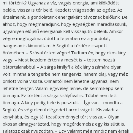
mi történik? Ugyanaz a víz, vagyis energia, ami kilökődött
belőle, vissza is tér belé. Kezdett világosodni az egész. Az
érzelmeink, a gondolataink energiaként távoznak belőlünk. De
ahhoz, hogy megmaradjunk, hogy egységben maradhassunk,
ugyanilyen előjelű energiának kell visszajutni belénk. Amikor
végre megfogalmazódott a fejemben ez a gondolat,
hangosan is kimondtam. A Segítő a térdére csapott
örömében. – Szóval érted végre! Tudtam én, hogy okos lány
vagy. – Most kezdem érteni a mesét is – tettem hozzá
bátortalanabbul. – A sárga királyfi a kék lány számára olyan
volt, mintha a tengerbe nem tengervíz, hanem olaj, vagy méz
ömlött volna vissza. Onnantól nem lehetne ugyanaz, nem
lehetne tenger. Valami egyveleg lenne, de semmiképp sem
önmaga. Ez történt a sárga királyfival is. Többé nem lett
önmaga. A lány pedig bele is pusztult. – Így van – mondta a
Segítő, és végtelenül elégedett arcot vágott. Kiszaladt a
konyhába, és egy tál teasüteménnyel tért vissza. – Olyan
okosan elmagyaráztad, hogy megérdemelsz egy kis sütit is.
Falatozz csak nyugodtan. – Egy valamit még mindig nem értek