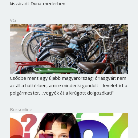
kiszáradt Duna-mederben
VG
Csődbe ment egy újabb magyarországi óriásgyár: nem
az áll a háttérben, amire mindenki gondolt – levelet írt a
polgármester, „vegyék át a kirúgott dolgozókat!"
Borsonline