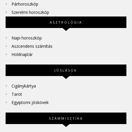
Párhoroszkóp
Szerelmi horoszkóp
ASZTROLÓGIA
Napi horoszkóp
Aszcendens számítás
Holdnaptár
JÓSLÁSOK
Cigánykártya
Tarot
Egyiptomi jóskövek
SZÁMMISZTIKA