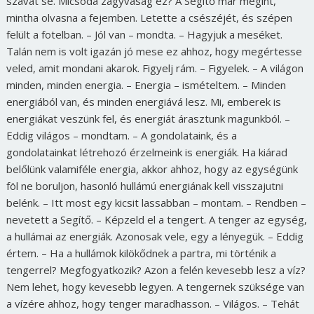
szavát se. Micsoda zagyvaság ez? A Segítő már megint,
mintha olvasna a fejemben. Letette a csészéjét, és szépen
felült a fotelban. – Jól van – mondta. – Hagyjuk a meséket.
Talán nem is volt igazán jó mese ez ahhoz, hogy megértesse
veled, amit mondani akarok. Figyelj rám. – Figyelek. – A világon
minden, minden energia. – Energia – ismételtem. – Minden
energiából van, és minden energiává lesz. Mi, emberek is
energiákat veszünk fel, és energiát árasztunk magunkból. –
Eddig világos – mondtam. – A gondolataink, és a
gondolatainkat létrehozó érzelmeink is energiák. Ha kiárad
belőlünk valamiféle energia, akkor ahhoz, hogy az egységünk
föl ne boruljon, hasonló hullámú energiának kell visszajutni
belénk. – Itt most egy kicsit lassabban – montam. – Rendben –
nevetett a Segítő. – Képzeld el a tengert. A tenger az egység,
a hullámai az energiák. Azonosak vele, egy a lényegük. – Eddig
értem. – Ha a hullámok kilökődnek a partra, mi történik a
tengerrel? Megfogyatkozik? Azon a felén kevesebb lesz a víz?
Nem lehet, hogy kevesebb legyen. A tengernek szüksége van
a vízére ahhoz, hogy tenger maradhasson. – Világos. – Tehát