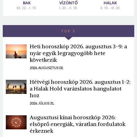
BAK
VÍZÖNTŐ
HALAK
XII. 22. - I. 19.
I. 20. - II. 18.
II. 19. - III. 20.
TOP 5
Heti horoszkóp 2026. augusztus 3-9: a
nyár egyik legragyogóbb hete
következik
2026. AUGUSZTUS 02.
Hétvégi horoszkóp 2026. augusztus 1-2:
a Halak Hold varázslatos hangulatot
hoz
2026. JÚLIUS 31.
Augusztusi kínai horoszkóp 2026:
elsöprő energiák, váratlan fordulatok
érkeznek