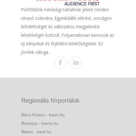
Portfóliónk minőségi tartalmat jelent minden
olvasó számára. Egyedülálló elérést, országos
lefedettséget és változatos megjelenési
lehetőséget biztosít. Folyamatosan keressük az
új irányokat és fejlődési lehetőségeket. Ez
jövőnk záloga.
Regionális hírportálok
Bács-Kiskun - baon.hu
Baranya - bama.hu
Békés - beol.hu