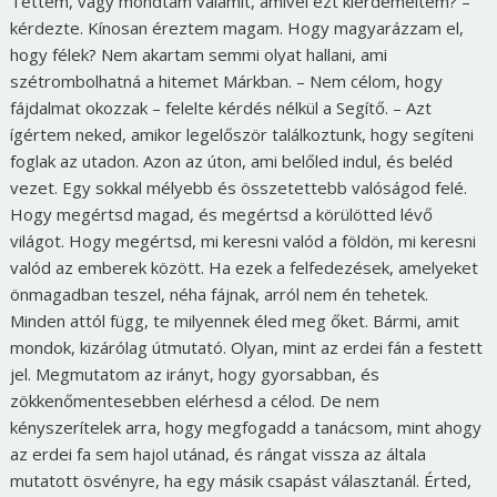
Tettem, vagy mondtam valamit, amivel ezt kiérdemeltem? –
kérdezte. Kínosan éreztem magam. Hogy magyarázzam el,
hogy félek? Nem akartam semmi olyat hallani, ami
szétrombolhatná a hitemet Márkban. – Nem célom, hogy
fájdalmat okozzak – felelte kérdés nélkül a Segítő. – Azt
ígértem neked, amikor legelőször találkoztunk, hogy segíteni
foglak az utadon. Azon az úton, ami belőled indul, és beléd
vezet. Egy sokkal mélyebb és összetettebb valóságod felé.
Hogy megértsd magad, és megértsd a körülötted lévő
világot. Hogy megértsd, mi keresni valód a földön, mi keresni
valód az emberek között. Ha ezek a felfedezések, amelyeket
önmagadban teszel, néha fájnak, arról nem én tehetek.
Minden attól függ, te milyennek éled meg őket. Bármi, amit
mondok, kizárólag útmutató. Olyan, mint az erdei fán a festett
jel. Megmutatom az irányt, hogy gyorsabban, és
zökkenőmentesebben elérhesd a célod. De nem
kényszerítelek arra, hogy megfogadd a tanácsom, mint ahogy
az erdei fa sem hajol utánad, és rángat vissza az általa
mutatott ösvényre, ha egy másik csapást választanál. Érted,