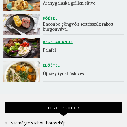
Aranygaluska grillen sütve
FŐÉTEL
Baconbe göngyölt sertésszűz rakott 
burgonyával
VEGETÁRIÁNUS
Falafel
ELŐÉTEL
Újházy tyúkhúsleves
HOROSZKÓPOK
Személyre szabott horoszkóp