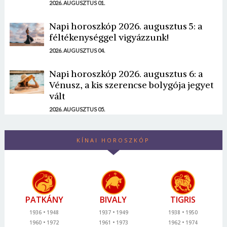
2026. AUGUSZTUS 01.
Napi horoszkóp 2026. augusztus 5: a
féltékenységgel vigyázzunk!
2026. AUGUSZTUS 04.
Napi horoszkóp 2026. augusztus 6: a
Vénusz, a kis szerencse bolygója jegyet
vált
2026. AUGUSZTUS 05.
KÍNAI HOROSZKÓP
PATKÁNY
BIVALY
TIGRIS
1936
1948
1937
1949
1938
1950
1960
1972
1961
1973
1962
1974