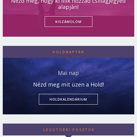
Nézd meg, hogy ki illik hozzád csillagjegyed
alapján!
KISZÁMOLOM
HOLDNAPTÁR
Mai nap
Nézd meg mit üzen a Hold!
HOLDKALENDÁRIUM
LEGUTÓBBI POSZTOK