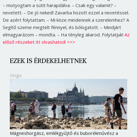
– motyogtam a sütit harapdálva. – Csak egy valamit? –
nevetett. – De jó neked! Zavarba hozott ezzel a nevetéssel.
De azért folytattam. – Mi köze mindennek a szerelemhez? A
Segítő szeme megtelt fénnyel, és bólogatott. – Mindjárt
elmagyarázom – mondta. – Ha tényleg akarod. Folytatjuk!
Az
előző részeket itt olvashatod! >>>
EZEK IS ÉRDEKELHETNEK
Origo
Mágneshorgász, emlékgyűjtő és buborékművész a