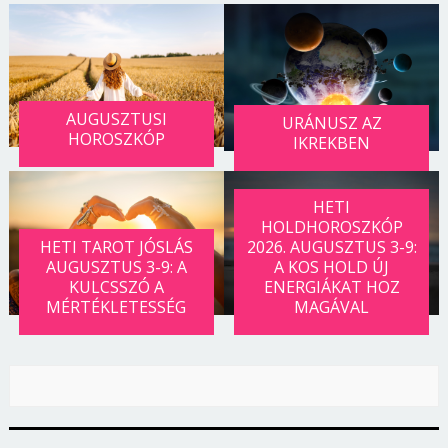
Jelszó
Mégse
Bejelentkezés
AUGUSZTUSI
URÁNUSZ AZ
HOROSZKÓP
IKREKBEN
HETI
HOLDHOROSZKÓP
HETI TAROT JÓSLÁS
2026. AUGUSZTUS 3-9:
AUGUSZTUS 3-9: A
A KOS HOLD ÚJ
KULCSSZÓ A
ENERGIÁKAT HOZ
MÉRTÉKLETESSÉG
MAGÁVAL