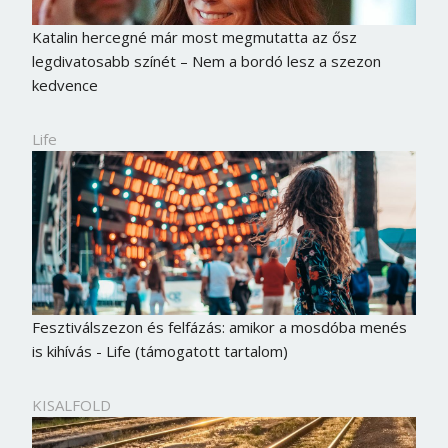
Katalin hercegné már most megmutatta az ősz
legdivatosabb színét – Nem a bordó lesz a szezon
kedvence
Life
Fesztiválszezon és felfázás: amikor a mosdóba menés
is kihívás - Life (támogatott tartalom)
KISALFOLD