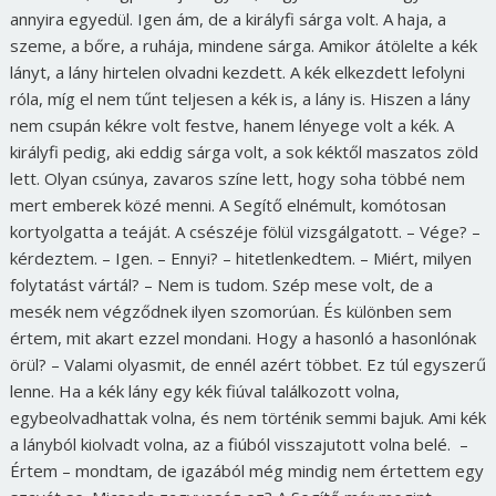
annyira egyedül. Igen ám, de a királyfi sárga volt. A haja, a
szeme, a bőre, a ruhája, mindene sárga. Amikor átölelte a kék
lányt, a lány hirtelen olvadni kezdett. A kék elkezdett lefolyni
róla, míg el nem tűnt teljesen a kék is, a lány is. Hiszen a lány
nem csupán kékre volt festve, hanem lényege volt a kék. A
királyfi pedig, aki eddig sárga volt, a sok kéktől maszatos zöld
lett. Olyan csúnya, zavaros színe lett, hogy soha többé nem
mert emberek közé menni. A Segítő elnémult, komótosan
kortyolgatta a teáját. A csészéje fölül vizsgálgatott. – Vége? –
kérdeztem. – Igen. – Ennyi? – hitetlenkedtem. – Miért, milyen
folytatást vártál? – Nem is tudom. Szép mese volt, de a
mesék nem végződnek ilyen szomorúan. És különben sem
értem, mit akart ezzel mondani. Hogy a hasonló a hasonlónak
örül? – Valami olyasmit, de ennél azért többet. Ez túl egyszerű
lenne. Ha a kék lány egy kék fiúval találkozott volna,
egybeolvadhattak volna, és nem történik semmi bajuk. Ami kék
a lányból kiolvadt volna, az a fiúból visszajutott volna belé. –
Értem – mondtam, de igazából még mindig nem értettem egy