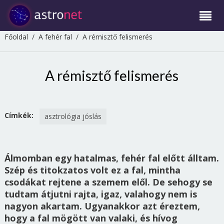
Főoldal
/
A fehér fal
/
A rémisztő felismerés
A rémisztő felismerés
Címkék:
asztrológia jóslás
Álmomban egy hatalmas, fehér fal előtt álltam.
Szép és titokzatos volt ez a fal, mintha
csodákat rejtene a szemem elől. De sehogy se
tudtam átjutni rajta, igaz, valahogy nem is
nagyon akartam. Ugyanakkor azt éreztem,
hogy a fal mögött van valaki, és hívog