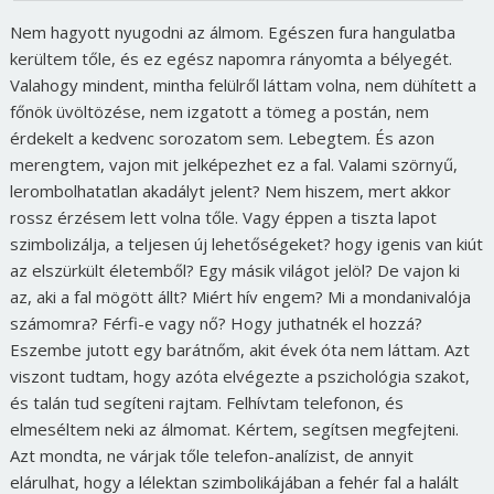
Nem hagyott nyugodni az álmom. Egészen fura hangulatba
kerültem tőle, és ez egész napomra rányomta a bélyegét.
Valahogy mindent, mintha felülről láttam volna, nem dühített a
főnök üvöltözése, nem izgatott a tömeg a postán, nem
érdekelt a kedvenc sorozatom sem. Lebegtem. És azon
merengtem, vajon mit jelképezhet ez a fal. Valami szörnyű,
lerombolhatatlan akadályt jelent? Nem hiszem, mert akkor
rossz érzésem lett volna tőle. Vagy éppen a tiszta lapot
szimbolizálja, a teljesen új lehetőségeket? hogy igenis van kiút
az elszürkült életemből? Egy másik világot jelöl? De vajon ki
az, aki a fal mögött állt? Miért hív engem? Mi a mondanivalója
számomra? Férfi-e vagy nő? Hogy juthatnék el hozzá?
Eszembe jutott egy barátnőm, akit évek óta nem láttam. Azt
viszont tudtam, hogy azóta elvégezte a pszichológia szakot,
és talán tud segíteni rajtam. Felhívtam telefonon, és
elmeséltem neki az álmomat. Kértem, segítsen megfejteni.
Azt mondta, ne várjak tőle telefon-analízist, de annyit
elárulhat, hogy a lélektan szimbolikájában a fehér fal a halált