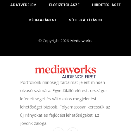
ADATVÉDELEM
ELŐFIZETŐI ÁSZF
HIRDETÉSI ÁSZF
MÉDIAAJÁNLAT
SÜTI BEÁLLÍTÁSOK
© Copyright 2026.
Mediaworks
Portfóliónk minőségi tartalmat jelent minden
olvasó számára. Egyedülálló elérést, országos
lefedettséget és változatos megjelenési
lehetőséget biztosít. Folyamatosan keressük az
új irányokat és fejlődési lehetőségeket. Ez
jövőnk záloga.