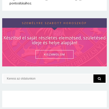
pontosításához.
SZEMÉLYRE SZABOTT HOROSZKÓP
Készítsd el saját részletes elemzésed, születésed
ideje és helye alapján!
KISZÁMOLOM