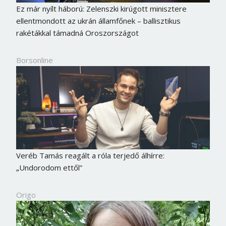
Ez már nyílt háború: Zelenszki kirúgott minisztere
ellentmondott az ukrán államfőnek – ballisztikus
rakétákkal támadná Oroszországot
Borsonline
Veréb Tamás reagált a róla terjedő álhírre:
„Undorodom ettől”
Origo