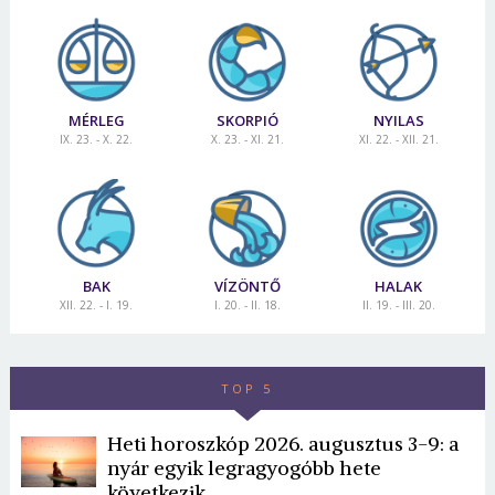
MÉRLEG
SKORPIÓ
NYILAS
IX. 23. - X. 22.
X. 23. - XI. 21.
XI. 22. - XII. 21.
BAK
VÍZÖNTŐ
HALAK
XII. 22. - I. 19.
I. 20. - II. 18.
II. 19. - III. 20.
TOP 5
Heti horoszkóp 2026. augusztus 3-9: a
nyár egyik legragyogóbb hete
következik