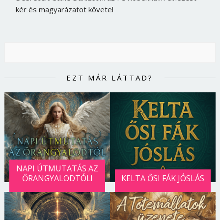
kér és magyarázatot követel
EZT MÁR LÁTTAD?
NAPI ÚTMUTATÁS AZ
ŐRANGYALODTÓL!
KELTA ŐSI FÁK JÓSLÁS