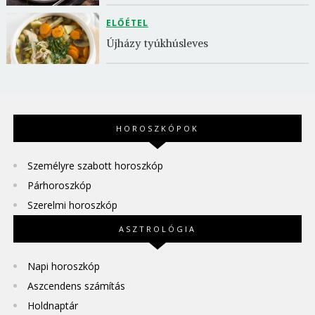
ELŐÉTEL
Újházy tyúkhúsleves
HOROSZKÓPOK
Személyre szabott horoszkóp
Párhoroszkóp
Szerelmi horoszkóp
ASZTROLÓGIA
Napi horoszkóp
Aszcendens számítás
Holdnaptár