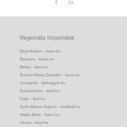
Regionális hírportálok
Bács-Kiskun - baon.hu
Baranya - bama.hu
Békés - beol.hu
Borsod-Abaúj-Zemplén - boon.hu
Csongrád - delmagyar.hu
Dunaújváros - duol.hu
Fejér - feol.hu
Győr-Moson-Sopron - kisalfold.hu
Hajdú-Bihar - haon.hu
Heves - heol.hu