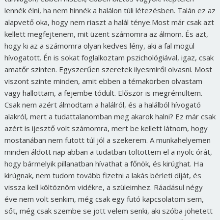
lennék élni, ha nem hinnék a halálon túli létezésben. Talán ez az
alapvető oka, hogy nem riaszt a halál ténye.Most már csak azt
kellett megfejtenem, mit üzent számomra az álmom. És azt,
hogy ki az a számomra olyan kedves lény, aki a fal mögül
hívogatott. Én is sokat foglalkoztam pszichológiával, igaz, csak
amatőr szinten. Egyszerűen szeretek ilyesmiről olvasni. Most
viszont szinte minden, amit ebben a témakörben olvastam
vagy hallottam, a fejembe tódult. Először is megrémültem.
Csak nem azért álmodtam a halálról, és a halálból hívogató
alakról, mert a tudattalanomban meg akarok halni? Ez már csak
azért is ijesztő volt számomra, mert be kellett látnom, hogy
mostanában nem futott túl jól a szekerem. A munkahelyemen
minden áldott nap abban a tudatban töltöttem el a nyolc órát,
hogy bármelyik pillanatban hívathat a főnök, és kirúghat. Ha
kirúgnak, nem tudom tovább fizetni a lakás bérleti díját, és
vissza kell költöznöm vidékre, a szüleimhez. Ráadásul négy
éve nem volt senkim, még csak egy futó kapcsolatom sem,
sőt, még csak szembe se jött velem senki, aki szóba jöhetett