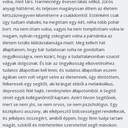
volna, mint társ. Harmincnégy évesen lakás nélkül, zűrös
anyagi háttérrel, és teljesen magányosan éltem az életem
kétszáznegyven kilométerre a családomtól. Esténként csak
úgy tudtam elaludni, ha megittam egy-két, néha több pohár
bort. Ha nem ittam volna, vagyis ha nem tompítottam volna le
magam, nyilván reggelig zokogtam volna a párnámba az
életem totális kilátástalansága miatt. Meg kellett hát
állapítanom, hogy bár tudatosan soha ne gondoltam
öngyilkosságra, nem kizárt, hogy a tudattalanomban szuicid
vágyak dolgoznak. És bár az öngyilkosság elkövetéséhez
tudatos állapotban kell lenni, és tudatos állapotban eszem
ágában sem volt véget vetni az életemnek, úgy döntöttem,
felkeresek egy segítőt, aki kirángat ebből a melankolikus,
depresszió felé hajló, reménytelen állapotomból. A Segítő
címét egyik kolléganőmtől kaptam. Azért hívom Segítőnek,
mert se nem jós, se nem orvos, se nem pszichológus. Egy
középkorú asszony, aki elképesztő bölcsességgel rendelkezik,
és jelképes összegért, amiből éppen, hogy fenn tudja tartani
magát, szívből és mérhetetlen szeretettel segít másokon.