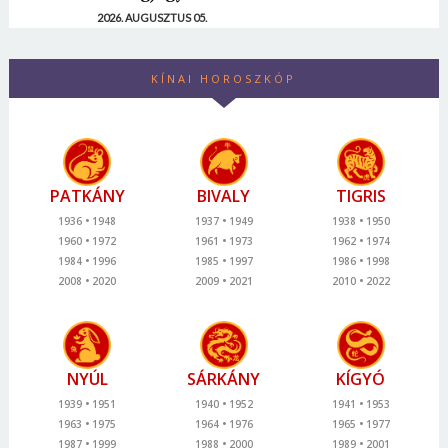
2026. AUGUSZTUS 05.
KÍNAI HOROSZKÓP
PATKÁNY
BIVALY
TIGRIS
1936
1948
1937
1949
1938
1950
1960
1972
1961
1973
1962
1974
1984
1996
1985
1997
1986
1998
2008
2020
2009
2021
2010
2022
NYÚL
SÁRKÁNY
KÍGYÓ
1939
1951
1940
1952
1941
1953
1963
1975
1964
1976
1965
1977
1987
1999
1988
2000
1989
2001