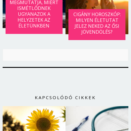
MEGMUTATJA, MIÉRT
Jelszó
ISMÉTLŐDNEK
UGYANAZOK A
CIGÁNY HOROSZKÓP:
HELYZETEK AZ
MILYEN ÉLETUTAT
ÉLETÜNKBEN
JELEZ NEKED AZ ŐSI
Mégse
Bejelentkezés
JÖVENDÖLÉS?
KAPCSOLÓDÓ CIKKEK