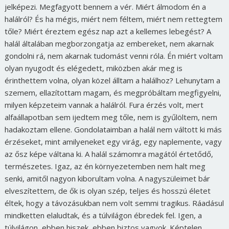
jelképezi. Megfagyott bennem a vér. Miért álmodom én a
halálról? És ha mégis, miért nem féltem, miért nem rettegtem
tőle? Miért éreztem egész nap azt a kellemes lebegést? A
halál általában megborzongatja az embereket, nem akarnak
gondolni rá, nem akarnak tudomást venni róla. Én miért voltam
olyan nyugodt és elégedett, miközben akár meg is
érinthettem volna, olyan közel álltam a halálhoz? Lehunytam a
szemem, ellazítottam magam, és megpróbáltam megfigyelni,
milyen képzeteim vannak a halálról. Fura érzés volt, mert
alfaállapotban sem ijedtem meg tőle, nem is gyűlöltem, nem
hadakoztam ellene. Gondolataimban a halál nem váltott ki más
érzéseket, mint amilyeneket egy virág, egy naplemente, vagy
az ősz képe váltana ki. A halál számomra magától értetődő,
természetes. Igaz, az én környezetemben nem halt meg
senki, amitől nagyon kiborultam volna. A nagyszüleimet bár
elveszítettem, de ők is olyan szép, teljes és hosszú életet
éltek, hogy a távozásukban nem volt semmi tragikus. Ráadásul
mindketten elaludtak, és a túlvilágon ébredek fel. Igen, a
túlvilágon, ebben hiszek, ebben biztos vagyok. Képtelen