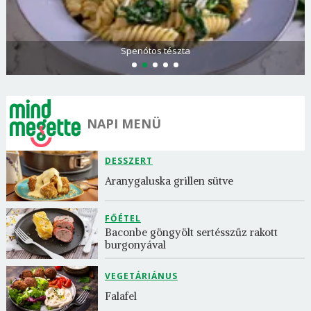
Olasz és görög paradicsomsaláta
NAPI MENÜ
DESSZERT
Aranygaluska grillen sütve
FŐÉTEL
Baconbe göngyölt sertésszűz rakott 
burgonyával
VEGETÁRIÁNUS
Falafel