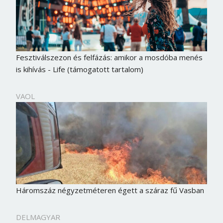
Fesztiválszezon és felfázás: amikor a mosdóba menés
is kihívás - Life (támogatott tartalom)
VAOL
Háromszáz négyzetméteren égett a száraz fű Vasban
DELMAGYAR