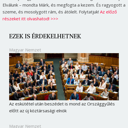
Elválunk – mondta Márk, és megfogta a kezem. És ragyogott a
szeme, és mosolygott rám, és átölelt. Folytatjuk!
Az előző
részeket itt olvashatod! >>>
EZEK IS ÉRDEKELHETNEK
Magyar Nemzet
Az eskütétel után beszédet is mond az Országgyűlés
előtt az új köztársasági elnök
Magyar Nemzet