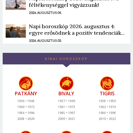
féltékenységgel vigyázzunk!
2026. AUGUSZTUS 04.
Napi horoszkóp 2026. augusztus 4:
egyre erősödnek a pozitív tendenciák...
2026. AUGUSZTUS 03.
KÍNAI HOROSZKÓP
PATKÁNY
BIVALY
TIGRIS
1936
1948
1937
1949
1938
1950
1960
1972
1961
1973
1962
1974
1984
1996
1985
1997
1986
1998
2008
2020
2009
2021
2010
2022