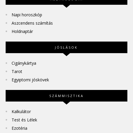
Napi horoszkóp
Aszcendens számítás
Holdnaptár
JÓSLÁSOK
Cigánykártya
Tarot
Egyiptomi jóskövek
SZÁMMISZTIKA
Kalkulátor
Test és Lélek
Ezotéria