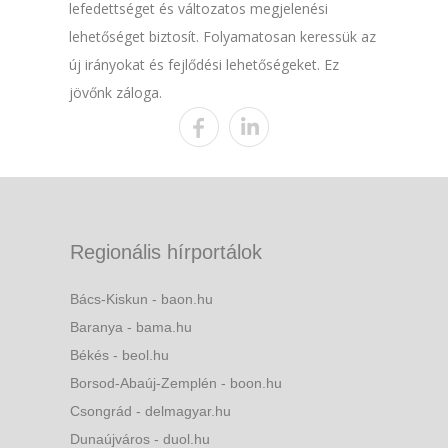
lefedettséget és változatos megjelenési
lehetőséget biztosít. Folyamatosan keressük az
új irányokat és fejlődési lehetőségeket. Ez
jövőnk záloga.
Regionális hírportálok
Bács-Kiskun - baon.hu
Baranya - bama.hu
Békés - beol.hu
Borsod-Abaúj-Zemplén - boon.hu
Csongrád - delmagyar.hu
Dunaújváros - duol.hu