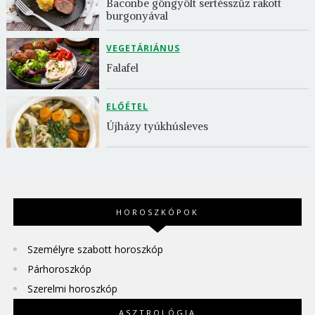
Baconbe göngyölt sertésszűz rakott 
burgonyával
VEGETÁRIÁNUS
Falafel
ELŐÉTEL
Újházy tyúkhúsleves
HOROSZKÓPOK
Személyre szabott horoszkóp
Párhoroszkóp
Szerelmi horoszkóp
ASZTROLÓGIA