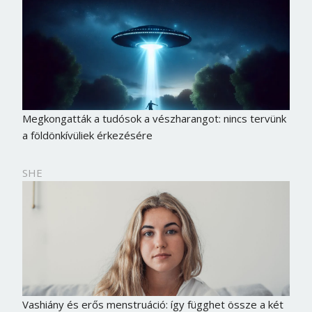
Megkongatták a tudósok a vészharangot: nincs tervünk
a földönkívüliek érkezésére
SHE
Vashiány és erős menstruáció: így függhet össze a két