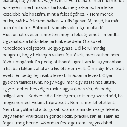
elárulta, hogy fontos vagyok neki. És a bánaté, mert nem lehet
az enyém, mert máshoz tartozik, még akkor is, ha a lelke
közelebb húz hozzám, mint a feleségéhez. – Nem merek
örülni, Márk – feleltem halkan. – Túlságosan fáj majd, ha már
nem örülhetek. Bólintott. Komoly volt, elgondolkodó. –
Huszonhat évesen ismertem meg a feleségemet – mondta. –
Ugyanabba a kifőzdébe jártunk ebédelni. Ő a közeli
rendelőben dolgozott. Belgyógyász. Dél körül mindig
beugrott, hogy bekapjon valami főtt ételt, mert otthon nem
főzött magának. Én pedig otthonról ugrottam le, ugyanabban
a házban laktam, ahol az a kis étterem volt. Ő mindig főzeléket
evett, én pedig leginkább levest. Imádom a levest. Olyan
gyakran találkoztunk, hogy végül már egy asztalhoz ültünk.
Egyre többet beszélgettünk. Vagyis ő beszélt, én pedig
hallgattam. – Kedves nő a feleségem, te is megszeretnéd, ha
megismernéd. Vidám, talpraesett. Nem ismer lehetetlent.
Nem bonyolítja túl a dolgokat, számára minden vagy fekete,
vagy fehér. Praktikusan gondolkozik, praktikusan él. Talán ez
fogott meg benne. Akkoriban festegettem. Vagyis abból