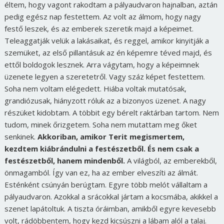
éltem, hogy vagont rakodtam a pályaudvaron hajnalban, aztán
pedig egész nap festettem. Az volt az álmom, hogy nagy
festő leszek, és az emberek szeretik majd a képeimet.
Teleaggatják velük a lakásaikat, és reggel, amikor kinyitják a
szemüket, az első pillantásuk az én képemre téved majd, és
ettől boldogok lesznek. Arra vágytam, hogy a képeimnek
üzenete legyen a szeretetről. Vagy száz képet festettem.
Soha nem voltam elégedett. Hiába voltak mutatósak,
grandiózusak, hiányzott róluk az a bizonyos üzenet. A nagy
részüket kidobtam. A többit egy bérelt raktárban tartom. Nem
tudom, minek őrizgetem. Soha nem mutattam meg őket
senkinek.
Akkoriban, amikor Terit megismertem,
kezdtem kiábrándulni a festészetből. És nem csak a
festészetből, hanem mindenből.
A világból, az emberekből,
önmagamból. Így van ez, ha az ember elveszíti az álmát.
Esténként csúnyán berúgtam. Egyre több melót vállaltam a
pályaudvaron. Azokkal a srácokkal jártam a kocsmába, akikkel a
szenet lapátoltuk. A tiszta óráimban, amikből egyre kevesebb
volt, rádöbbentem, hogy kezd kicsúszni a lábam alól a talaj.