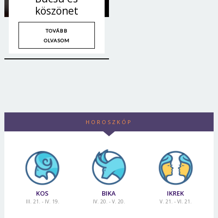
köszönet
TOVÁBB
OLVASOM
HOROSZKÓP
KOS
BIKA
IKREK
III. 21. - IV. 19.
IV. 20. - V. 20.
V. 21. - VI. 21.