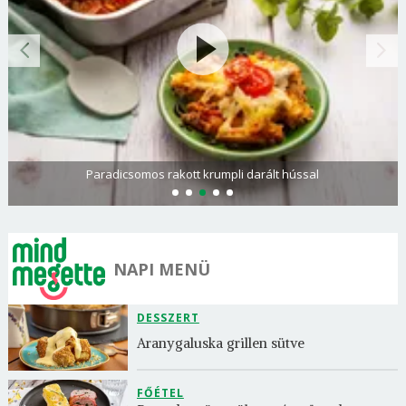
Paradicsomos rakott krumpli darált hússal
NAPI MENÜ
DESSZERT
Aranygaluska grillen sütve
FŐÉTEL