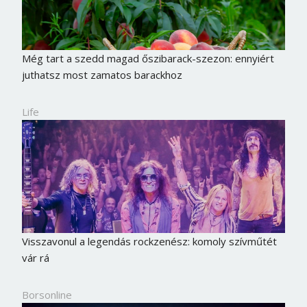
Még tart a szedd magad őszibarack-szezon: ennyiért
juthatsz most zamatos barackhoz
Life
Visszavonul a legendás rockzenész: komoly szívműtét
vár rá
Borsonline