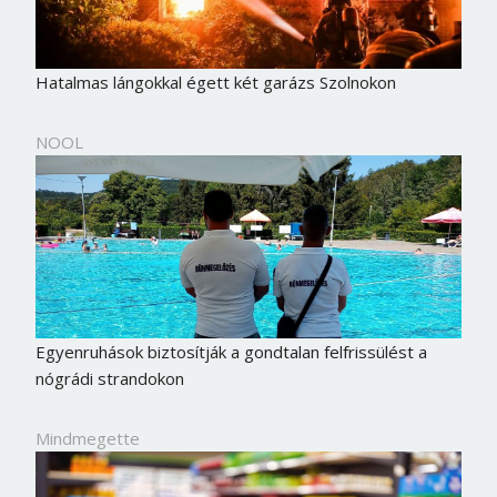
Hatalmas lángokkal égett két garázs Szolnokon
NOOL
Egyenruhások biztosítják a gondtalan felfrissülést a
nógrádi strandokon
Mindmegette