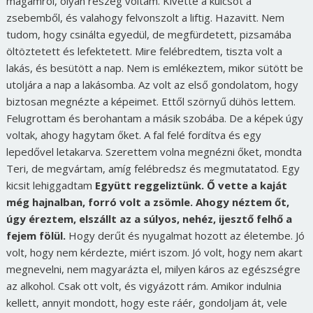
magamról, olyan részeg voltam. Kivette a kulcsot a
zsebemből, és valahogy felvonszolt a liftig. Hazavitt. Nem
tudom, hogy csinálta egyedül, de megfürdetett, pizsamába
öltöztetett és lefektetett. Mire felébredtem, tiszta volt a
lakás, és besütött a nap. Nem is emlékeztem, mikor sütött be
utoljára a nap a lakásomba. Az volt az első gondolatom, hogy
biztosan megnézte a képeimet. Ettől szörnyű dühös lettem.
Felugrottam és berohantam a másik szobába. De a képek úgy
voltak, ahogy hagytam őket. A fal felé fordítva és egy
lepedővel letakarva. Szerettem volna megnézni őket, mondta
Teri, de megvártam, amíg felébredsz és megmutatatod. Egy
kicsit lehiggadtam
Együtt reggeliztünk. Ő vette a kaját
még hajnalban, forró volt a zsömle. Ahogy néztem őt,
úgy éreztem, elszállt az a súlyos, nehéz, ijesztő felhő a
fejem fölül.
Hogy derűt és nyugalmat hozott az életembe. Jó
volt, hogy nem kérdezte, miért iszom. Jó volt, hogy nem akart
megnevelni, nem magyarázta el, milyen káros az egészségre
az alkohol. Csak ott volt, és vigyázott rám. Amikor indulnia
kellett, annyit mondott, hogy este ráér, gondoljam át, vele