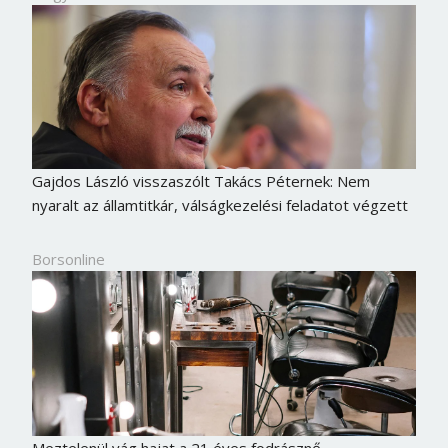
Gajdos László visszaszólt Takács Péternek: Nem
nyaralt az államtitkár, válságkezelési feladatot végzett
Borsonline
Meztelenül vág hajat a 21 éves fodrásznő –