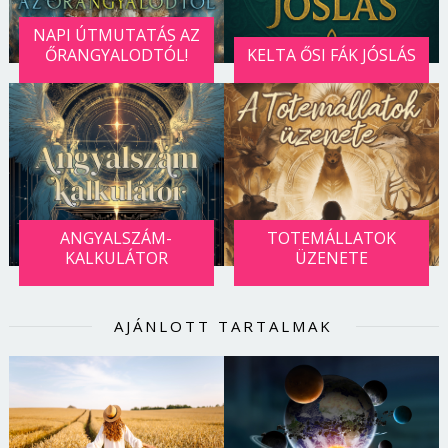
NAPI ÚTMUTATÁS AZ
ŐRANGYALODTÓL!
KELTA ŐSI FÁK JÓSLÁS
ANGYALSZÁM-
TOTEMÁLLATOK
KALKULÁTOR
ÜZENETE
AJÁNLOTT TARTALMAK
Borsonline bejelentkezés
E-mail cím vagy felhasználónév