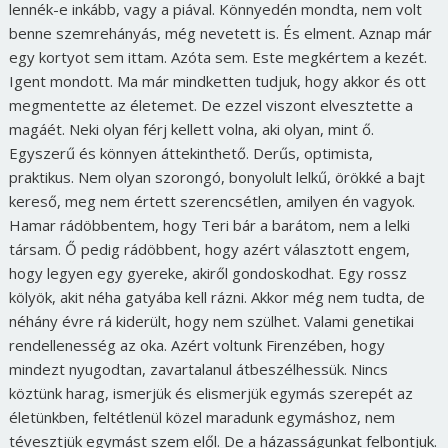
lennék-e inkább, vagy a piával. Könnyedén mondta, nem volt
benne szemrehányás, még nevetett is. És elment. Aznap már
egy kortyot sem ittam. Azóta sem. Este megkértem a kezét.
Igent mondott. Ma már mindketten tudjuk, hogy akkor és ott
megmentette az életemet. De ezzel viszont elvesztette a
magáét. Neki olyan férj kellett volna, aki olyan, mint ő.
Egyszerű és könnyen áttekinthető. Derűs, optimista,
praktikus. Nem olyan szorongó, bonyolult lelkű, örökké a bajt
kereső, meg nem értett szerencsétlen, amilyen én vagyok.
Hamar rádöbbentem, hogy Teri bár a barátom, nem a lelki
társam. Ő pedig rádöbbent, hogy azért választott engem,
hogy legyen egy gyereke, akiről gondoskodhat. Egy rossz
kölyök, akit néha gatyába kell rázni. Akkor még nem tudta, de
néhány évre rá kiderült, hogy nem szülhet. Valami genetikai
rendellenesség az oka. Azért voltunk Firenzében, hogy
mindezt nyugodtan, zavartalanul átbeszélhessük. Nincs
köztünk harag, ismerjük és elismerjük egymás szerepét az
életünkben, feltétlenül közel maradunk egymáshoz, nem
tévesztjük egymást szem elől. De a házasságunkat felbontjuk.