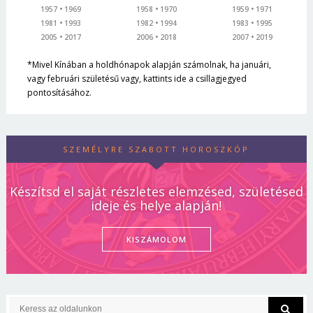
1957
1969
1958
1970
1959
1971
1981
1993
1982
1994
1983
1995
2005
2017
2006
2018
2007
2019
*Mivel Kínában a holdhónapok alapján számolnak, ha januári,
vagy februári születésű vagy, kattints ide a csillagjegyed
pontosításához.
SZEMÉLYRE SZABOTT HOROSZKÓP
Készítsd el saját részletes elemzésed, születésed
ideje és helye alapján!
KISZÁMOLOM