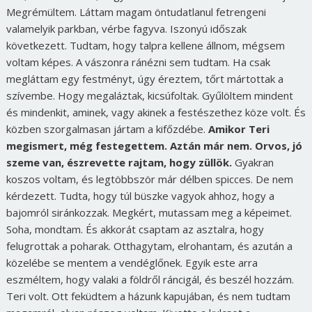
Megrémültem. Láttam magam öntudatlanul fetrengeni
valamelyik parkban, vérbe fagyva. Iszonyú időszak
következett. Tudtam, hogy talpra kellene állnom, mégsem
voltam képes. A vászonra ránézni sem tudtam. Ha csak
megláttam egy festményt, úgy éreztem, tőrt mártottak a
szívembe. Hogy megaláztak, kicsúfoltak. Gyűlöltem mindent
és mindenkit, aminek, vagy akinek a festészethez köze volt. És
közben szorgalmasan jártam a kifőzdébe.
Amikor Teri
megismert, még festegettem. Aztán már nem. Orvos, jó
szeme van, észrevette rajtam, hogy züllök.
Gyakran
koszos voltam, és legtöbbször már délben spicces. De nem
kérdezett. Tudta, hogy túl büszke vagyok ahhoz, hogy a
bajomról siránkozzak. Megkért, mutassam meg a képeimet.
Soha, mondtam. És akkorát csaptam az asztalra, hogy
felugrottak a poharak. Otthagytam, elrohantam, és azután a
közelébe se mentem a vendéglőnek. Egyik este arra
eszméltem, hogy valaki a földről ráncigál, és beszél hozzám.
Teri volt. Ott feküdtem a házunk kapujában, és nem tudtam