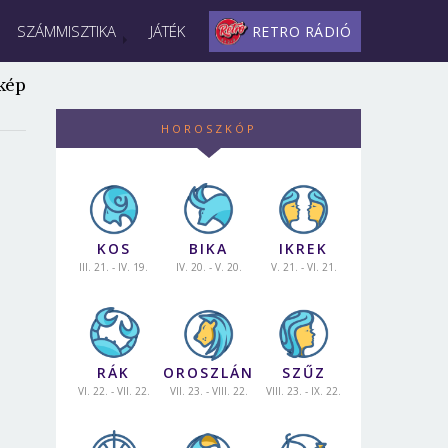
SZÁMMISZTIKA
JÁTÉK
RETRO RÁDIÓ
kép
HOROSZKÓP
KOS
BIKA
IKREK
III. 21. - IV. 19.
IV. 20. - V. 20.
V. 21. - VI. 21.
RÁK
OROSZLÁN
SZŰZ
VI. 22. - VII. 22.
VII. 23. - VIII. 22.
VIII. 23. - IX. 22.