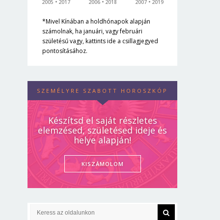
2005
2017
2006
2018
2007
2019
*Mivel Kínában a holdhónapok alapján
számolnak, ha januári, vagy februári
születésű vagy, kattints ide a csillagjegyed
pontosításához.
SZEMÉLYRE SZABOTT HOROSZKÓP
Készítsd el saját részletes
elemzésed, születésed ideje és
helye alapján!
KISZÁMOLOM