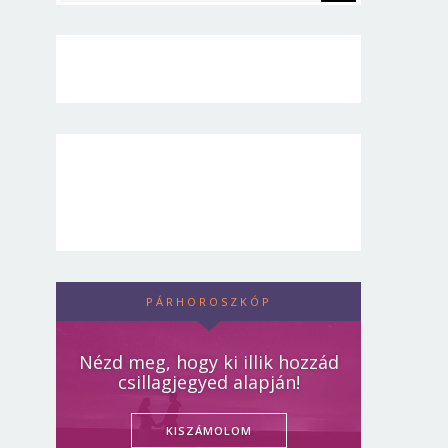
PÁRHOROSZKÓP
Nézd meg, hogy ki illik hozzád
csillagjegyed alapján!
KISZÁMOLOM