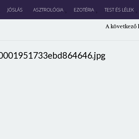
JÓSLÁS
ASZTROLÓGIA
EZOTÉRIA
TEST ÉS LÉLEK
A következő 
0001951733ebd864646.jpg