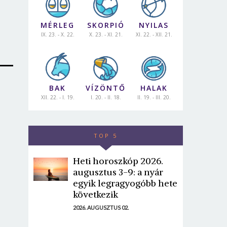
MÉRLEG
SKORPIÓ
NYILAS
IX. 23. - X. 22.
X. 23. - XI. 21.
XI. 22. - XII. 21.
BAK
VÍZÖNTŐ
HALAK
XII. 22. - I. 19.
I. 20. - II. 18.
II. 19. - III. 20.
TOP 5
Heti horoszkóp 2026.
augusztus 3-9: a nyár
egyik legragyogóbb hete
következik
2026. AUGUSZTUS 02.