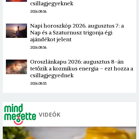
csillagjegyeknek
2026.08.06.
Napi horoszkóp 2026. augusztus 7: a
Nap és a Szaturnusz trigonja égi
ajándékot jelent
Borsonline bejelentkezés
2026.08.06.
E-mail cím vagy felhasználónév
Oroszlánkapu 2026: augusztus 8-án
tetőzik a kozmikus energia – ezt hozza a
csillagjegyednek
Jelszó
2026.08.05.
Mégse
Bejelentkezés
VIDEÓK