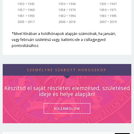
1933
1945
1934
1946
1935
1947
1957
1969
1958
1970
1959
1971
1981
1993
1982
1994
1983
1995
2005
2017
2006
2018
2007
2019
*Mivel Kínában a holdhónapok alapján számolnak, ha januári,
vagy februári születésű vagy, kattints ide a csillagjegyed
pontosításához.
SZEMÉLYRE SZABOTT HOROSZKÓP
Készítsd el saját részletes elemzésed, születésed
ideje és helye alapján!
KISZÁMOLOM