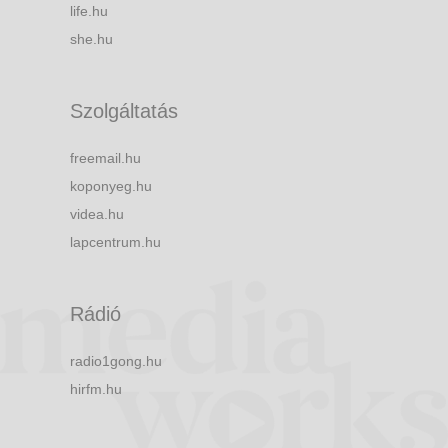
life.hu
she.hu
Szolgáltatás
freemail.hu
koponyeg.hu
videa.hu
lapcentrum.hu
Rádió
radio1gong.hu
hirfm.hu