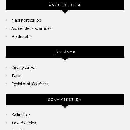
ASZTROLÓGIA
Napi horoszkóp
Aszcendens számítás
Holdnaptár
JÓSLÁSOK
Cigánykártya
Tarot
Egyiptomi jóskövek
SZÁMMISZTIKA
Kalkulátor
Test és Lélek