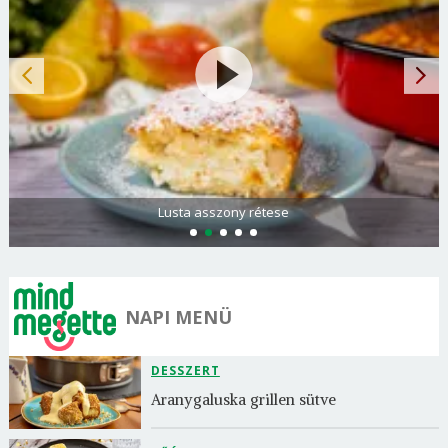
Lusta asszony rétese
NAPI MENÜ
DESSZERT
Aranygaluska grillen sütve