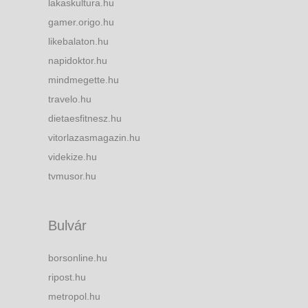
lakaskultura.hu
gamer.origo.hu
likebalaton.hu
napidoktor.hu
mindmegette.hu
travelo.hu
dietaesfitnesz.hu
vitorlazasmagazin.hu
videkize.hu
tvmusor.hu
Bulvár
borsonline.hu
ripost.hu
metropol.hu