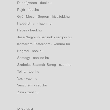
Dunaújváros - duol.hu
Fejér - feol.hu
Győr-Moson-Sopron - kisalfold.hu
Hajdú-Bihar - haon.hu
Heves - heol.hu
Jász-Nagykun-Szolnok - szoljon.hu
Komárom-Esztergom - kemma.hu
Nógrád - nool.hu
Somogy - sonline.hu
Szabolcs-Szatmár-Bereg - szon.hu
Tolna - teol.hu
Vas - vaol.hu
Veszprém - veol.hu
Zala - zaol.hu
Közélet