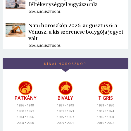
féltékenységgel vigyázzunk!
2026. AUGUSZTUS 04.
Napi horoszkóp 2026. augusztus 6: a
Vénusz, a kis szerencse bolygója jegyet
vált
2026. AUGUSZTUS 05.
KÍNAI HOROSZKÓP
PATKÁNY
BIVALY
TIGRIS
1936
1948
1937
1949
1938
1950
1960
1972
1961
1973
1962
1974
1984
1996
1985
1997
1986
1998
2008
2020
2009
2021
2010
2022