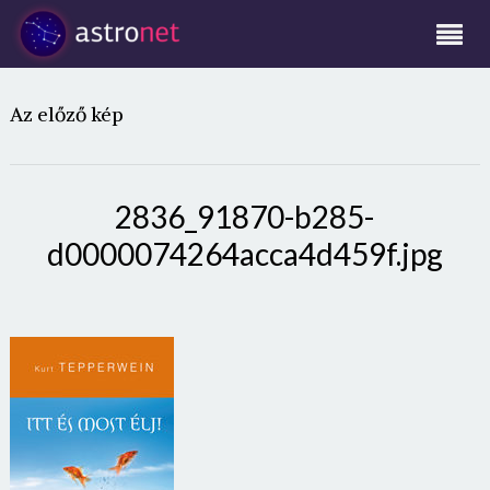
Az előző kép
2836_91870-b285-
d0000074264acca4d459f.jpg