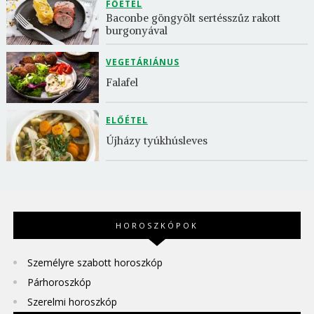
FŐÉTEL
Baconbe göngyölt sertésszűz rakott 
burgonyával
VEGETÁRIÁNUS
Falafel
ELŐÉTEL
Újházy tyúkhúsleves
HOROSZKÓPOK
Személyre szabott horoszkóp
Párhoroszkóp
Szerelmi horoszkóp