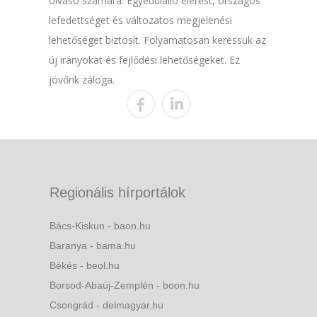
olvasó számára. Egyedülálló elérést, országos
lefedettséget és változatos megjelenési
lehetőséget biztosít. Folyamatosan keressük az
új irányokat és fejlődési lehetőségeket. Ez
jövőnk záloga.
Regionális hírportálok
Bács-Kiskun - baon.hu
Baranya - bama.hu
Békés - beol.hu
Borsod-Abaúj-Zemplén - boon.hu
Csongrád - delmagyar.hu