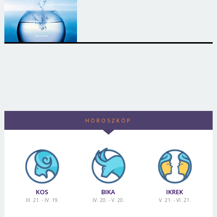
HOROSZKÓP
KOS
BIKA
IKREK
III. 21. - IV. 19.
IV. 20. - V. 20.
V. 21. - VI. 21.