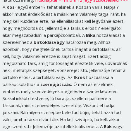
határozza meg.
Holdnaptár – mind a 12 jegy szülötteinek! >>>
A
Kos
-jegyű ember ? tehát akinek a Kosban van a Napja ?
akkor mutat érdeklődést a másik nem valamely tagja iránt, ha
meg kell küzdenie érte, ha ellenállásokat kell legyőznie azért,
hogy meghódítsa őt. Jellemzője a fallikus erósz ? energiától
akar megszabadulni a párkapcsolatban. A
Bika
hozzáállását a
szerelemhez a
birtoklásvágy
határozza meg. Ahhoz
azonban, hogy megfelelőnek tartsa magát a birtoklásra, az
kell, hogy valakinek érezze is saját magát. Ezért addig
megbízható társ, amíg fontosságát éreztetik vele, udvarolnak
neki, méltatják szépségét, vonzerejét stb. Jellemzője tehát a
birtokló erósz, a birtoklási vágy. Az
Ikrek
hozzáállása a
párkapcsolathoz a
szerepjátszás.
Ő nem az érzelmek
embere, mély szenvedélyek megélésére szinte képtelen.
Sokkal inkább testvére, jó barátja, szellemi partnere a
társának, mint szenvedélyes szeretője. Viszont el tudja
játszani. Bármilyen szerepbe bele tud bújni, tehát azzá tud
válni, amit a társa elvár tőle. Ha kell szívtipró, ha kell, akkor
egy szent stb. Jellemzője az intellektuális erósz.
A
Rák
vagy