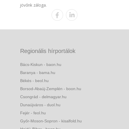
jövőnk záloga.
Regionális hírportálok
Bács-Kiskun - baon.hu
Baranya - bama.hu
Békés - beol.hu
Borsod-Abaúj-Zemplén - boon.hu
Csongrád - delmagyar.hu
Dunaújváros - duol.hu
Fejér - feol.hu
Győr-Moson-Sopron - kisalfold.hu