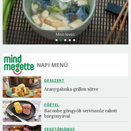
Citromos palacsinta
NAPI MENÜ
DESSZERT
Aranygaluska grillen sütve
FŐÉTEL
Baconbe göngyölt sertésszűz rakott 
burgonyával
VEGETÁRIÁNUS