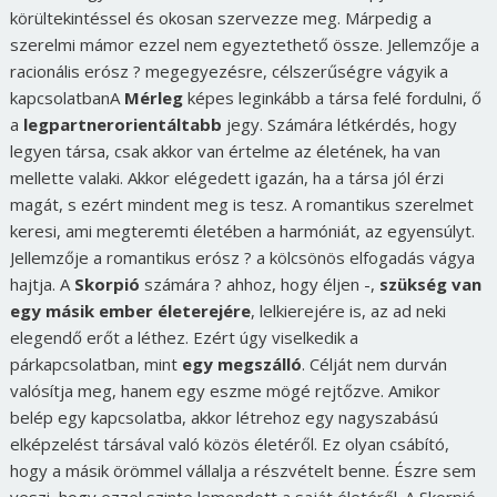
körültekintéssel és okosan szervezze meg. Márpedig a
szerelmi mámor ezzel nem egyeztethető össze. Jellemzője a
racionális erósz ? megegyezésre, célszerűségre vágyik a
kapcsolatban
A
Mérleg
képes leginkább a társa felé fordulni, ő
a
legpartnerorientáltabb
jegy. Számára létkérdés, hogy
legyen társa, csak akkor van értelme az életének, ha van
mellette valaki. Akkor elégedett igazán, ha a társa jól érzi
magát, s ezért mindent meg is tesz. A romantikus szerelmet
keresi, ami megteremti életében a harmóniát, az egyensúlyt.
Jellemzője a romantikus erósz ? a kölcsönös elfogadás vágya
hajtja. A
Skorpió
számára ? ahhoz, hogy éljen -,
szükség van
egy másik ember életerejére
, lelkierejére is, az ad neki
elegendő erőt a léthez. Ezért úgy viselkedik a
párkapcsolatban, mint
egy megszálló
. Célját nem durván
valósítja meg, hanem egy eszme mögé rejtőzve. Amikor
belép egy kapcsolatba, akkor létrehoz egy nagyszabású
elképzelést társával való közös életéről. Ez olyan csábító,
hogy a másik örömmel vállalja a részvételt benne. Észre sem