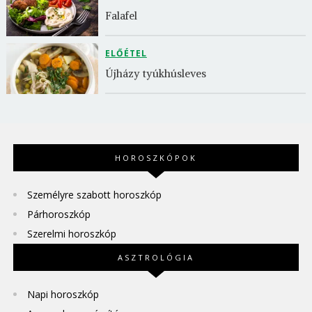
Falafel
ELŐÉTEL
Újházy tyúkhúsleves
HOROSZKÓPOK
Személyre szabott horoszkóp
Párhoroszkóp
Szerelmi horoszkóp
ASZTROLÓGIA
Napi horoszkóp