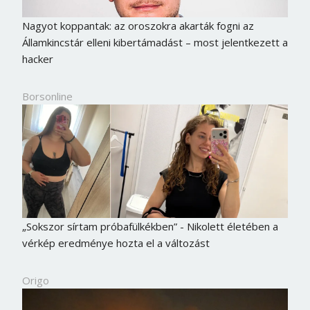
Nagyot koppantak: az oroszokra akarták fogni az
Államkincstár elleni kibertámadást – most jelentkezett a
hacker
Borsonline
„Sokszor sírtam próbafülkékben” - Nikolett életében a
vérkép eredménye hozta el a változást
Origo