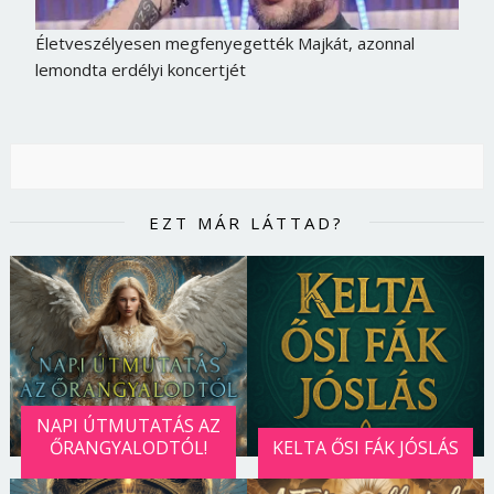
Életveszélyesen megfenyegették Majkát, azonnal
lemondta erdélyi koncertjét
EZT MÁR LÁTTAD?
NAPI ÚTMUTATÁS AZ
ŐRANGYALODTÓL!
KELTA ŐSI FÁK JÓSLÁS