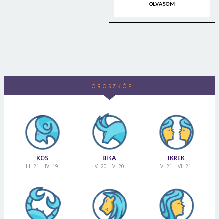
OLVASOM
HOROSZKÓP
KOS
BIKA
IKREK
III. 21. - IV. 19.
IV. 20. - V. 20.
V. 21. - VI. 21.