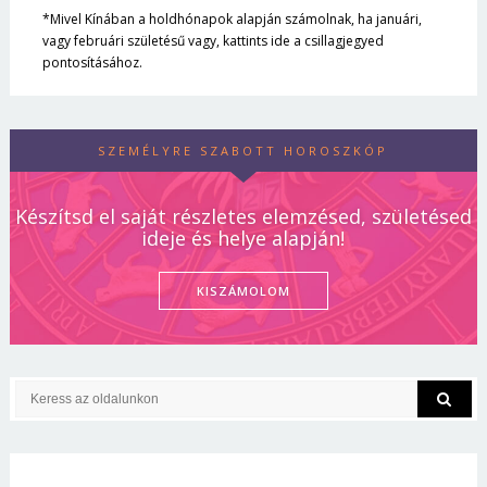
*Mivel Kínában a holdhónapok alapján számolnak, ha januári,
vagy februári születésű vagy, kattints ide a csillagjegyed
pontosításához.
SZEMÉLYRE SZABOTT HOROSZKÓP
Készítsd el saját részletes elemzésed, születésed
ideje és helye alapján!
KISZÁMOLOM