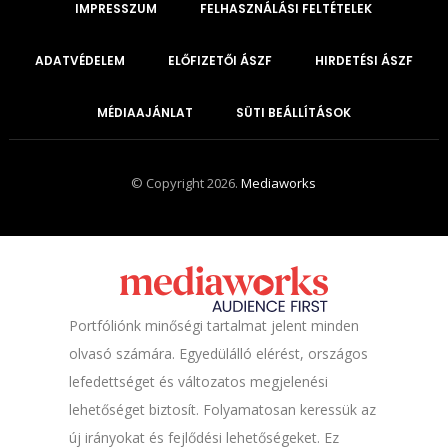
IMPRESSZUM
FELHASZNÁLÁSI FELTÉTELEK
ADATVÉDELEM
ELŐFIZETŐI ÁSZF
HIRDETÉSI ÁSZF
MÉDIAAJÁNLAT
SÜTI BEÁLLÍTÁSOK
© Copyright 2026.
Mediaworks
Portfóliónk minőségi tartalmat jelent minden
olvasó számára. Egyedülálló elérést, országos
lefedettséget és változatos megjelenési
lehetőséget biztosít. Folyamatosan keressük az
új irányokat és fejlődési lehetőségeket. Ez