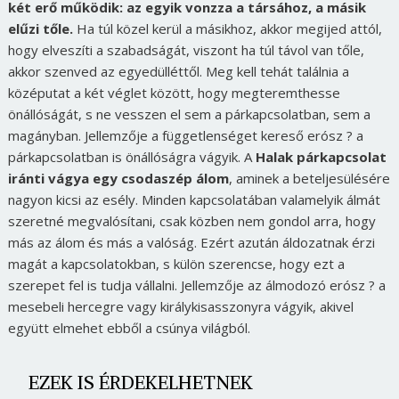
két erő működik: az egyik vonzza a társához, a másik
elűzi tőle.
Ha túl közel kerül a másikhoz, akkor megijed attól,
hogy elveszíti a szabadságát, viszont ha túl távol van tőle,
akkor szenved az egyedülléttől. Meg kell tehát találnia a
középutat a két véglet között, hogy megteremthesse
önállóságát, s ne vesszen el sem a párkapcsolatban, sem a
magányban. Jellemzője a függetlenséget kereső erósz ? a
párkapcsolatban is önállóságra vágyik. A
Halak párkapcsolat
iránti vágya egy csodaszép álom
, aminek a beteljesülésére
nagyon kicsi az esély. Minden kapcsolatában valamelyik álmát
szeretné megvalósítani, csak közben nem gondol arra, hogy
más az álom és más a valóság. Ezért azután áldozatnak érzi
magát a kapcsolatokban, s külön szerencse, hogy ezt a
szerepet fel is tudja vállalni. Jellemzője az álmodozó erósz ? a
mesebeli hercegre vagy királykisasszonyra vágyik, akivel
együtt elmehet ebből a csúnya világból.
EZEK IS ÉRDEKELHETNEK