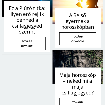
Ez a Plútó titka:
ilyen erő rejlik
A Belső
benned a
gyermek a
csillagjegyed
horoszkópban
szerint
TOVÁBB
OLVASOM
TOVÁBB
OLVASOM
Maja horoszkóp
– neked mi a
maja
csillagjegyed?
TOVÁBB