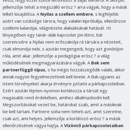
veszi, hogy ezzel szinte lemondott a saját életéről. A Skorpió
jellemzője tehát a megszálló erósz ? arra vágyik, hogy a másik
lelkét kisajátítsa. A
Nyilas a szellem embere
, s legfeljebb
azért van szüksége társra, hogy valakin kipróbálja, ellenőrizze
szellemi kalandjai, világnézete alakulásának hatását. Itt
lényegében egy tanár-diák kapcsolat jön létre, bár
szerencsére a Nyilas nem erőszakolja rá társára a nézeteit,
csak elmondja neki, s azután megengedi, hogy azt gondoljon
róla, amit akar. Jellemzője a pedagógiai erósz ? a világ
működésének megmagyarázására vágyik. A
Bak sem
partnerfüggő típus
, s ha mégis hozzászegődik valaki, akkor
annak nagyon fegyelmezettnek kell lennie. A Bak ugyanis az
isteni törvényeket akarja érvényre juttatni a párkapcsolatban.
Ezért azután lépten-nyomon korlátozza a társát egy
magasabb rend érdekében, amihez alkalmazkodni kell.
Megszorításokat vezet be, határokat szab, amit a másiknak
be kell tartani. Partnere soha nem teheti azt, amit szeretne,
csak azt, ami helyes. Jellemzője a korlátozó erósz ? a másik
ellenőrzésének vágya hajtja. A
Vízöntő párkapcsolataiban