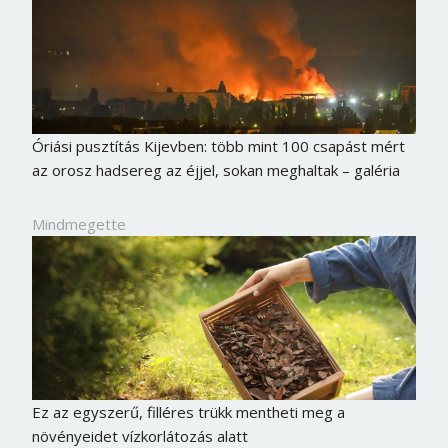
Óriási pusztítás Kijevben: több mint 100 csapást mért
az orosz hadsereg az éjjel, sokan meghaltak – galéria
Mindmegette
Ez az egyszerű, filléres trükk mentheti meg a
növényeidet vízkorlátozás alatt