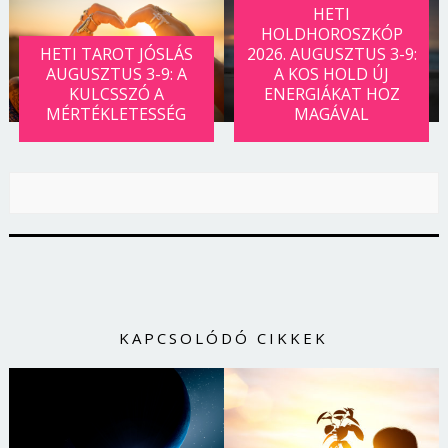
HETI
Jelszó
HOLDHOROSZKÓP
HETI TAROT JÓSLÁS
2026. AUGUSZTUS 3-9:
AUGUSZTUS 3-9: A
A KOS HOLD ÚJ
KULCSSZÓ A
ENERGIÁKAT HOZ
Mégse
Bejelentkezés
MÉRTÉKLETESSÉG
MAGÁVAL
KAPCSOLÓDÓ CIKKEK