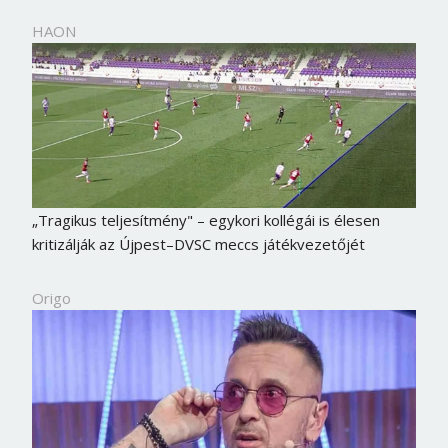
HAON
„Tragikus teljesítmény" – egykori kollégái is élesen
kritizálják az Újpest–DVSC meccs játékvezetőjét
Origo