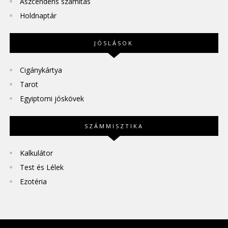
Aszcendens számítás
Holdnaptár
JÓSLÁSOK
Cigánykártya
Tarot
Egyiptomi jóskövek
SZÁMMISZTIKA
Kalkulátor
Test és Lélek
Ezotéria