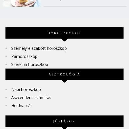
HOROSZKÓPOK
Személyre szabott horoszkóp
Párhoroszkóp
Szerelmi horoszkóp
ASZTROLÓGIA
Napi horoszkóp
Aszcendens számítás
Holdnaptár
JÓSLÁSOK