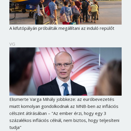
A kifutópályán próbálták megállítani az induló repülőt
VG
Elismerte Varga Mihály jobbkeze: az euróbevezetés
miatt komolyan gondolkodnak az MNB-ben az inflációs
célszint átírásában – "Az ember érzi, hogy egy 3
százalékos inflációs célnál, nem biztos, hogy teljesíteni
tudja"