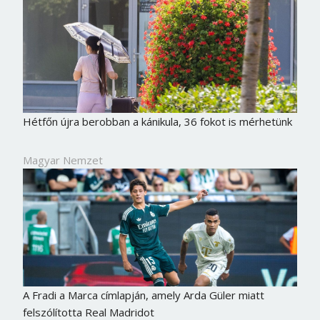
Hétfőn újra berobban a kánikula, 36 fokot is mérhetünk
Magyar Nemzet
A Fradi a Marca címlapján, amely Arda Güler miatt
felszólította Real Madridot