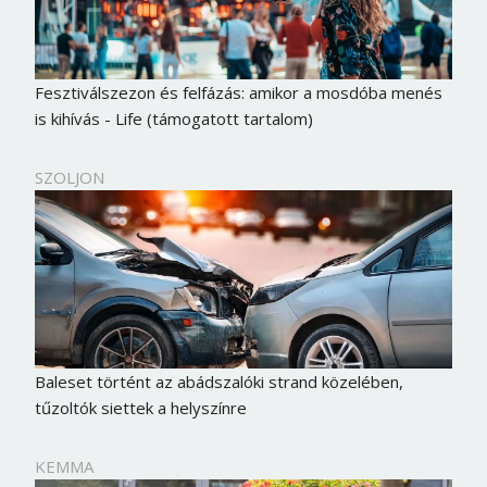
Fesztiválszezon és felfázás: amikor a mosdóba menés
is kihívás - Life (támogatott tartalom)
SZOLJON
Baleset történt az abádszalóki strand közelében,
tűzoltók siettek a helyszínre
KEMMA