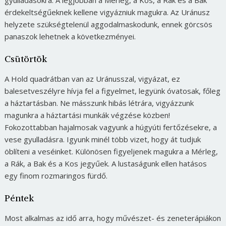
gyulladásokra. A legjobban a Mérleg, a Kos, a Rák és a Bak
érdekeltségűeknek kellene vigyázniuk magukra. Az Uránusz
helyzete szükségtelenül aggodalmaskodunk, ennek görcsös
panaszok lehetnek a következményei.
Csütörtök
A Hold quadrátban van az Uránusszal, vigyázat, ez
balesetveszélyre hívja fel a figyelmet, legyünk óvatosak, főleg
a háztartásban. Ne másszunk hibás létrára, vigyázzunk
magunkra a háztartási munkák végzése közben!
Fokozottabban hajalmosak vagyunk a húgyúti fertőzésekre, a
vese gyulladásra. Igyunk minél több vizet, hogy át tudjuk
öblíteni a veséinket. Különösen figyeljenek magukra a Mérleg,
a Rák, a Bak és a Kos jegyűek. A lustaságunk ellen hatásos
egy finom rozmaringos fürdő.
Péntek
Most alkalmas az idő arra, hogy művészet- és zeneterápiákon