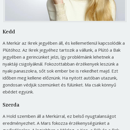
Kedd
A Merkúr az Ikrek jegyében áll, és kellemetlenül kapcsolódik a
Plútóhoz. Az Ikrek jegyéhez tartozik a vállunk, a Plútó a Bak
jegyében a gerincünket jelzi, így problémáink lehetnek a
nyaktáji csigolyáknál. Fokozottabban érzékenyek leszünk a
nyaki panaszokra, sőt sok ember be is rekedhet majd. Ezt
időben meg kellene előznünk. Ha nyitott autóban utazunk,
gondosan védjük szemünket és fülünket. Ma csak könnyű
ebédet együnk.
Szerda
A Hold szemben áll a Merkúrral, ez belső nyugtalanságot
eredményezhet. A Mars fokozza érzékenységünket a