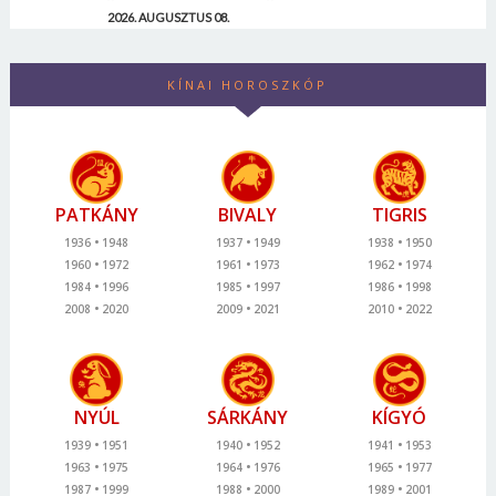
2026. AUGUSZTUS 08.
KÍNAI HOROSZKÓP
PATKÁNY
BIVALY
TIGRIS
1936
1948
1937
1949
1938
1950
1960
1972
1961
1973
1962
1974
1984
1996
1985
1997
1986
1998
2008
2020
2009
2021
2010
2022
NYÚL
SÁRKÁNY
KÍGYÓ
1939
1951
1940
1952
1941
1953
1963
1975
1964
1976
1965
1977
1987
1999
1988
2000
1989
2001