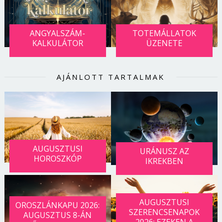
ANGYALSZÁM-
TOTEMÁLLATOK
KALKULÁTOR
ÜZENETE
AJÁNLOTT TARTALMAK
AUGUSZTUSI
URÁNUSZ AZ
HOROSZKÓP
IKREKBEN
AUGUSZTUSI
OROSZLÁNKAPU 2026:
SZERENCSENAPOK
AUGUSZTUS 8-ÁN