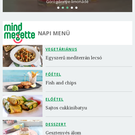
Görögdinnye-limonádé
NAPI MENÜ
VEGETÁRIÁNUS
Egyszerű mediterrán lecsó
FŐÉTEL
Fish and chips
ELŐÉTEL
Sajtos cukkinibatyu
DESSZERT
Gesztenyés álom