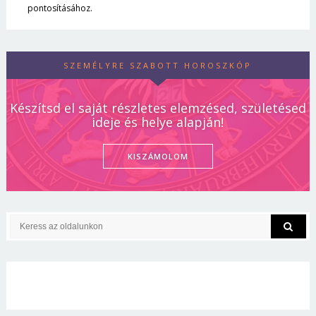
pontosításához.
SZEMÉLYRE SZABOTT HOROSZKÓP
Készítsd el saját részletes elemzésed, születésed
ideje és helye alapján!
KISZÁMOLOM