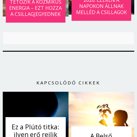
2026: EZEKEN A
TETŐZIK A KOZMIKUS
NAPOKON ÁLLNAK
ENERGIA – EZT HOZZA
MELLÉD A CSILLAGOK
A CSILLAGJEGYEDNEK
KAPCSOLÓDÓ CIKKEK
Borsonline bejelentkezés
E-mail cím vagy felhasználónév
Ez a Plútó titka:
ilyen erő rejlik
A Belső