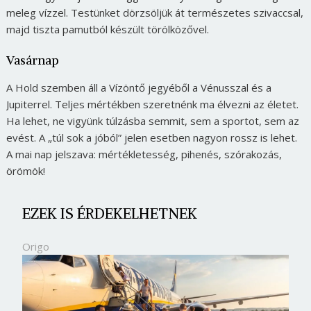
meleg vízzel. Testünket dörzsöljük át természetes szivaccsal,
majd tiszta pamutból készült törölközővel.
Vasárnap
A Hold szemben áll a Vízöntő jegyéből a Vénusszal és a
Jupiterrel. Teljes mértékben szeretnénk ma élvezni az életet.
Ha lehet, ne vigyünk túlzásba semmit, sem a sportot, sem az
evést. A „túl sok a jóból” jelen esetben nagyon rossz is lehet.
A mai nap jelszava: mértékletesség, pihenés, szórakozás,
örömök!
EZEK IS ÉRDEKELHETNEK
Origo