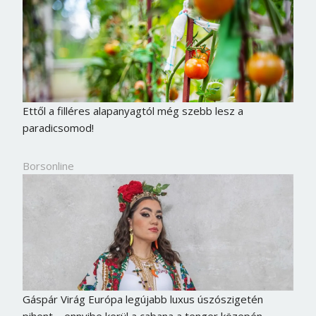
Ettől a filléres alapanyagtól még szebb lesz a
paradicsomod!
Borsonline
Gáspár Virág Európa legújabb luxus úszószigetén
pihent – ennyibe kerül a cabana a tenger közepén –