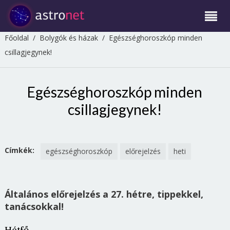
Főoldal
/
Bolygók és házak
/
Egészséghoroszkóp minden
csillagjegynek!
Egészséghoroszkóp minden
csillagjegynek!
Címkék:
egészséghoroszkóp
előrejelzés
heti
Általános előrejelzés a 27. hétre, tippekkel,
tanácsokkal!
Hétfő