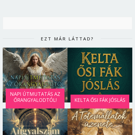
EZT MÁR LÁTTAD?
NAPI ÚTMUTATÁS AZ
ŐRANGYALODTÓL!
KELTA ŐSI FÁK JÓSLÁS