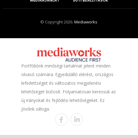
MÉDIAAJÁNLAT
SÜTI BEÁLLÍTÁSOK
© Copyright 2026.
Mediaworks
Portfóliónk minőségi tartalmat jelent minden
olvasó számára. Egyedülálló elérést, országos
lefedettséget és változatos megjelenési
lehetőséget biztosít. Folyamatosan keressük az
új irányokat és fejlődési lehetőségeket. Ez
jövőnk záloga.