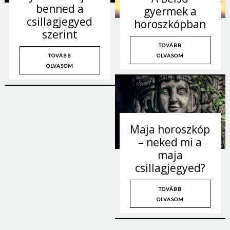
benned a
Jelszó
gyermek a
csillagjegyed
horoszkópban
szerint
TOVÁBB
Mégse
Bejelentkezés
OLVASOM
TOVÁBB
OLVASOM
Maja horoszkóp
– neked mi a
maja
csillagjegyed?
TOVÁBB
OLVASOM