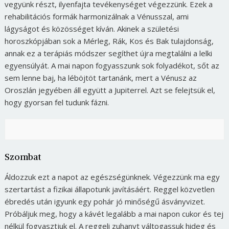
vegyünk részt, ilyenfajta tevékenységet végezzünk. Ezek a
rehabilitációs formák harmonizálnak a Vénusszal, ami
lágyságot és közösséget kíván. Akinek a születési
horoszkópjában sok a Mérleg, Rák, Kos és Bak tulajdonság,
annak ez a terápiás módszer segíthet újra megtalálni a lelki
egyensúlyát. A mai napon fogyasszunk sok folyadékot, sőt az
sem lenne baj, ha léböjtöt tartanánk, mert a Vénusz az
Oroszlán jegyében áll együtt a Jupiterrel. Azt se felejtsük el,
hogy gyorsan fel tudunk fázni.
Szombat
Áldozzuk ezt a napot az egészségünknek. Végezzünk ma egy
szertartást a fizikai állapotunk javításáért. Reggel közvetlen
ébredés után igyunk egy pohár jó minőségű ásványvizet.
Próbáljuk meg, hogy a kávét legalább a mai napon cukor és tej
nélkül fogyasztjuk el. A reggeli zuhanyt váltogassuk hideg és