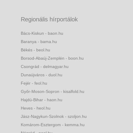
Regionális hírportálok
Bács-Kiskun - baon.hu
Baranya - bama.hu
Békés - beol.hu
Borsod-Abaúj-Zemplén - boon.hu
Csongrád - delmagyar.hu
Dunaújváros - duol.hu
Fejér - feol.hu
Győr-Moson-Sopron - kisalfold.hu
Hajdú-Bihar - haon.hu
Heves - heol.hu
Jász-Nagykun-Szolnok - szoljon.hu
Komárom-Esztergom - kemma.hu
Nógrád - nool.hu