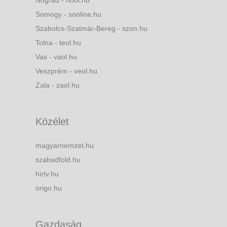
Somogy - sonline.hu
Szabolcs-Szatmár-Bereg - szon.hu
Tolna - teol.hu
Vas - vaol.hu
Veszprém - veol.hu
Zala - zaol.hu
Közélet
magyarnemzet.hu
szabadfold.hu
hirtv.hu
origo.hu
Gazdaság