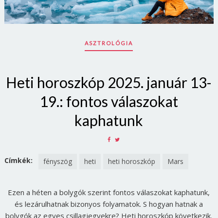
ASZTROLÓGIA
Heti horoszkóp 2025. január 13-
19.: fontos válaszokat
kaphatunk
SHARE
SHARE
ON
ON
FACEBOOK
TWITTER
Címkék:
fényszög
heti
heti horoszkóp
Mars
Ezen a héten a bolygók szerint fontos válaszokat kaphatunk,
és lezárulhatnak bizonyos folyamatok. S hogyan hatnak a
bolygók az egyes csillagjegyekre? Heti horoszkóp következik.