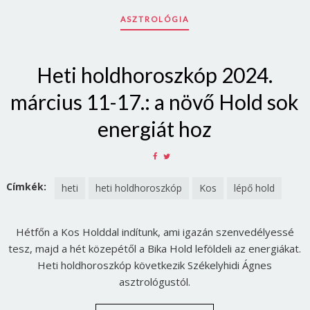
ASZTROLÓGIA
Heti holdhoroszkóp 2024.
március 11-17.: a növő Hold sok
energiát hoz
SHARE
SHARE
ON
ON
FACEBOOK
TWITTER
Címkék:
heti
heti holdhoroszkóp
Kos
lépő hold
Hétfőn a Kos Holddal indítunk, ami igazán szenvedélyessé
tesz, majd a hét közepétől a Bika Hold leföldeli az energiákat.
Heti holdhoroszkóp következik Székelyhidi Ágnes
asztrológustól.