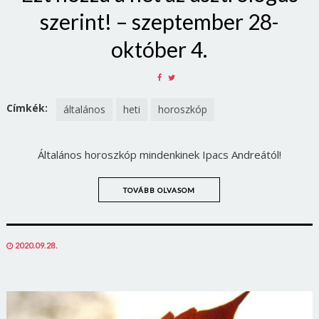
szerint! – szeptember 28-
október 4.
SHARE
SHARE
ON
ON
FACEBOOK
TWITTER
Címkék:
általános
heti
horoszkóp
Általános horoszkóp mindenkinek Ipacs Andreától!
TOVÁBB OLVASOM
POSTED
2020.09.28.
ON