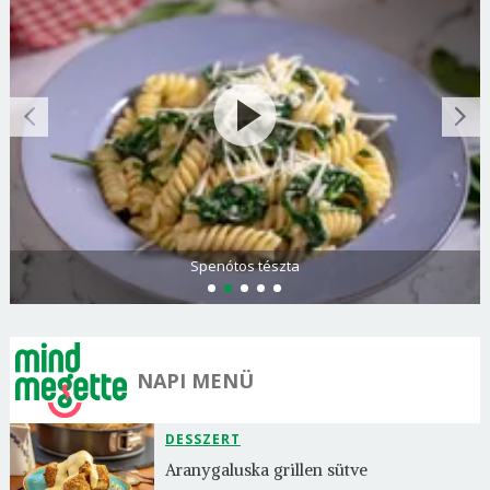
Görögdinnye-limonádé
NAPI MENÜ
DESSZERT
Aranygaluska grillen sütve