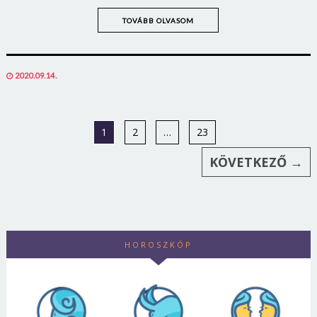
TOVÁBB OLVASOM
POSTED
2020.09.14.
ON
1
2
…
23
KÖVETKEZŐ →
HOROSZKÓP