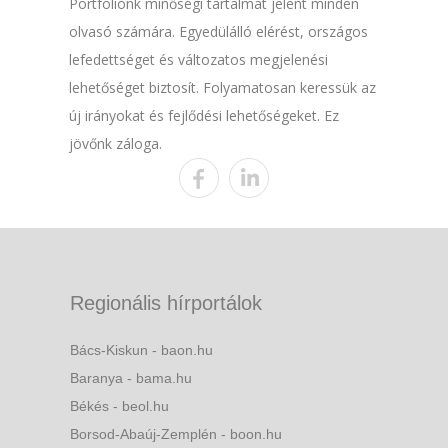
Portfóliónk minőségi tartalmat jelent minden
olvasó számára. Egyedülálló elérést, országos
lefedettséget és változatos megjelenési
lehetőséget biztosít. Folyamatosan keressük az
új irányokat és fejlődési lehetőségeket. Ez
jövőnk záloga.
Regionális hírportálok
Bács-Kiskun - baon.hu
Baranya - bama.hu
Békés - beol.hu
Borsod-Abaúj-Zemplén - boon.hu