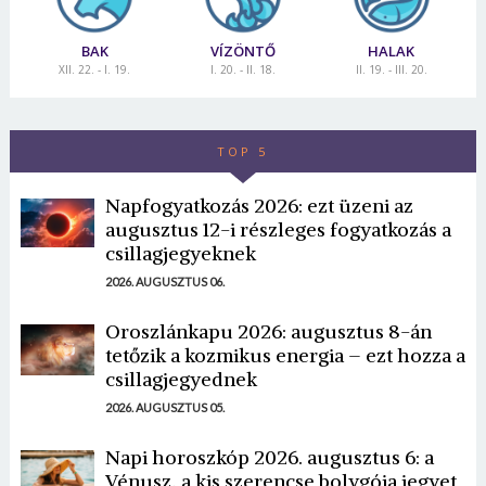
BAK
VÍZÖNTŐ
HALAK
XII. 22. - I. 19.
I. 20. - II. 18.
II. 19. - III. 20.
TOP 5
Napfogyatkozás 2026: ezt üzeni az
augusztus 12-i részleges fogyatkozás a
csillagjegyeknek
2026. AUGUSZTUS 06.
Oroszlánkapu 2026: augusztus 8-án
tetőzik a kozmikus energia – ezt hozza a
csillagjegyednek
2026. AUGUSZTUS 05.
Napi horoszkóp 2026. augusztus 6: a
Vénusz, a kis szerencse bolygója jegyet