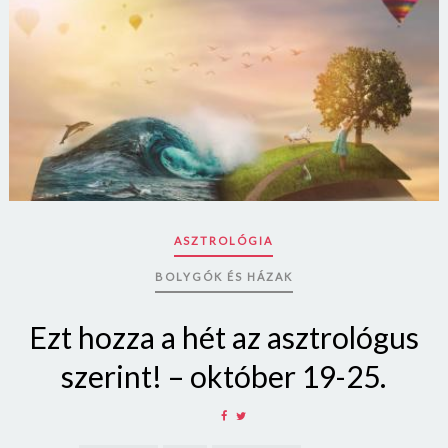
ASZTROLÓGIA
BOLYGÓK ÉS HÁZAK
Ezt hozza a hét az asztrológus
szerint! – október 19-25.
SHARE
SHARE
ON
ON