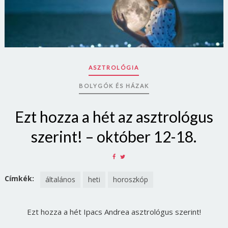
ASZTROLÓGIA
BOLYGÓK ÉS HÁZAK
Ezt hozza a hét az asztrológus
szerint! – október 12-18.
SHARE
SHARE
ON
ON
FACEBOOK
TWITTER
Címkék:
általános
heti
horoszkóp
Ezt hozza a hét Ipacs Andrea asztrológus szerint!