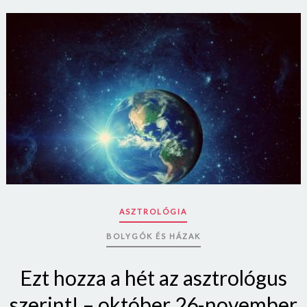
ASZTROLÓGIA
BOLYGÓK ÉS HÁZAK
Ezt hozza a hét az asztrológus
szerint! – október 26-november