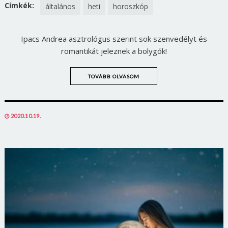
FACEBOOK
TWITTER
Címkék:
általános
heti
horoszkóp
Ipacs Andrea asztrológus szerint sok szenvedélyt és
romantikát jeleznek a bolygók!
TOVÁBB OLVASOM
POSTED
2020.10.19.
ON