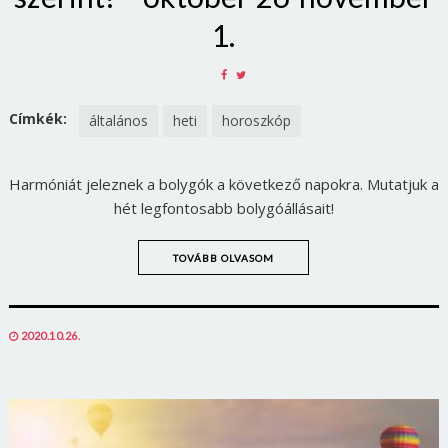
1.
SHARE
SHARE
ON
ON
FACEBOOK
TWITTER
Címkék:
általános
heti
horoszkóp
Harmóniát jeleznek a bolygók a következő napokra. Mutatjuk a
hét legfontosabb bolygóállásait!
TOVÁBB OLVASOM
POSTED
2020.10.26.
ON