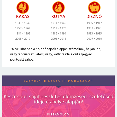
KAKAS
KUTYA
DISZNÓ
1933
1945
1934
1946
1935
1947
1957
1969
1958
1970
1959
1971
1981
1993
1982
1994
1983
1995
2005
2017
2006
2018
2007
2019
*Mivel Kínában a holdhónapok alapján számolnak, ha januári,
vagy februári születésű vagy, kattints ide a csillagjegyed
pontosításához.
SZEMÉLYRE SZABOTT HOROSZKÓP
Készítsd el saját részletes elemzésed, születésed
ideje és helye alapján!
KISZÁMOLOM