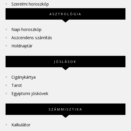
Szerelmi horoszkóp
ASZTROLÓGIA
Napi horoszkóp
Aszcendens számítás
Holdnaptár
JÓSLÁSOK
Cigánykártya
Tarot
Egyiptomi jóskövek
SZÁMMISZTIKA
Kalkulátor