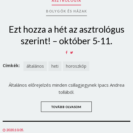
ASZTROLÓGIA
BOLYGÓK ÉS HÁZAK
Ezt hozza a hét az asztrológus
szerint! – október 5-11.
SHARE
SHARE
ON
ON
FACEBOOK
TWITTER
Címkék:
általános
heti
horoszkóp
Általános előrejelzés minden csillagjegynek Ipacs Andrea
tollából.
TOVÁBB OLVASOM
POSTED
2020.10.05.