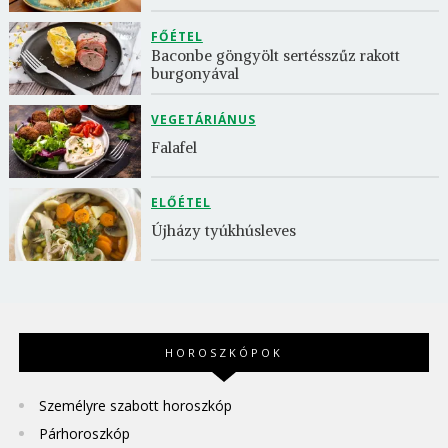
FŐÉTEL
Baconbe göngyölt sertésszűz rakott 
burgonyával
VEGETÁRIÁNUS
Falafel
ELŐÉTEL
Újházy tyúkhúsleves
HOROSZKÓPOK
Személyre szabott horoszkóp
Párhoroszkóp