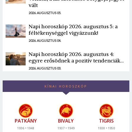
vált
2026. AUGUSZTUS 05.
Napi horoszkóp 2026. augusztus 5: a
féltékenységgel vigyázzunk!
2026. AUGUSZTUS 04.
Napi horoszkóp 2026. augusztus 4:
egyre erősödnek a pozitív tendenciák...
2026. AUGUSZTUS 03.
KÍNAI HOROSZKÓP
PATKÁNY
BIVALY
TIGRIS
1936
1948
1937
1949
1938
1950