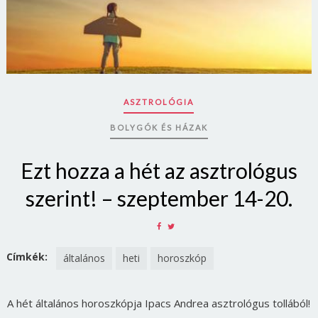
ASZTROLÓGIA
BOLYGÓK ÉS HÁZAK
Ezt hozza a hét az asztrológus
szerint! – szeptember 14-20.
SHARE
SHARE
ON
ON
FACEBOOK
TWITTER
Címkék:
általános
heti
horoszkóp
A hét általános horoszkópja Ipacs Andrea asztrológus tollából!