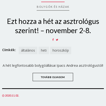
BOLYGÓK ÉS HÁZAK
Ezt hozza a hét az asztrológus
szerint! – november 2-8.
SHARE
SHARE
ON
ON
FACEBOOK
TWITTER
Címkék:
általános
heti
horoszkóp
A hét legfontosabb bolygóállásai Ipacs Andrea asztrológustól!
TOVÁBB OLVASOM
POSTED
2020.11.02.
ON