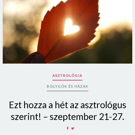
ASZTROLÓGIA
BOLYGÓK ÉS HÁZAK
Borsonline bejelentkezés
Ezt hozza a hét az asztrológus
szerint! – szeptember 21-27.
E-mail cím vagy felhasználónév
SHARE
SHARE
ON
ON