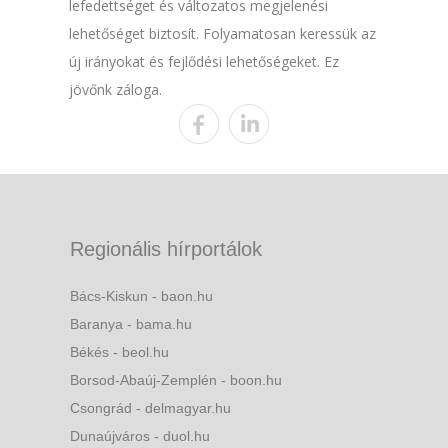
lefedettséget és változatos megjelenési
lehetőséget biztosít. Folyamatosan keressük az
új irányokat és fejlődési lehetőségeket. Ez
jövőnk záloga.
Regionális hírportálok
Bács-Kiskun - baon.hu
Baranya - bama.hu
Békés - beol.hu
Borsod-Abaúj-Zemplén - boon.hu
Csongrád - delmagyar.hu
Dunaújváros - duol.hu