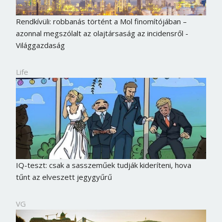
Rendkívüli: robbanás történt a Mol finomítójában –
azonnal megszólalt az olajtársaság az incidensről -
Világgazdaság
Life
IQ-teszt: csak a sasszeműek tudják kideríteni, hova
tűnt az elveszett jegygyűrű
VG