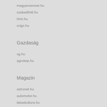
magyarnemzet.hu
szabadfold.hu
hirtv.hu
origo.hu
Gazdaság
vg.hu
agrokep.hu
Magazin
astronet.hu
automotor.hu
lakaskultura.hu