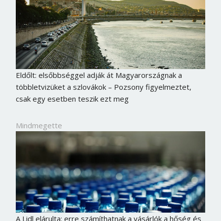
Eldőlt: elsőbbséggel adják át Magyarországnak a
többletvizüket a szlovákok – Pozsony figyelmeztet,
csak egy esetben teszik ezt meg
Mindmegette
A Lidl elárulta: erre számíthatnak a vásárlók a hőség és