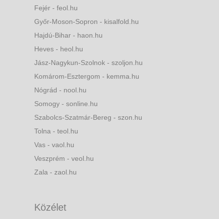
Fejér - feol.hu
Győr-Moson-Sopron - kisalfold.hu
Hajdú-Bihar - haon.hu
Heves - heol.hu
Jász-Nagykun-Szolnok - szoljon.hu
Komárom-Esztergom - kemma.hu
Nógrád - nool.hu
Somogy - sonline.hu
Szabolcs-Szatmár-Bereg - szon.hu
Tolna - teol.hu
Vas - vaol.hu
Veszprém - veol.hu
Zala - zaol.hu
Közélet