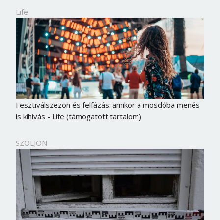
Life
Fesztiválszezon és felfázás: amikor a mosdóba menés
is kihívás - Life (támogatott tartalom)
SZOLJON