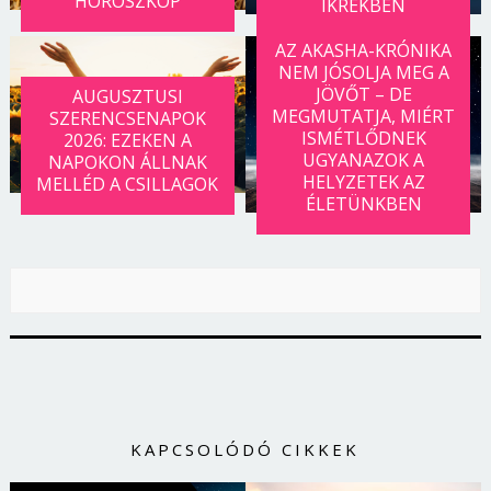
HOROSZKÓP
IKREKBEN
AZ AKASHA-KRÓNIKA
NEM JÓSOLJA MEG A
JÖVŐT – DE
AUGUSZTUSI
MEGMUTATJA, MIÉRT
SZERENCSENAPOK
ISMÉTLŐDNEK
2026: EZEKEN A
UGYANAZOK A
NAPOKON ÁLLNAK
HELYZETEK AZ
MELLÉD A CSILLAGOK
ÉLETÜNKBEN
KAPCSOLÓDÓ CIKKEK