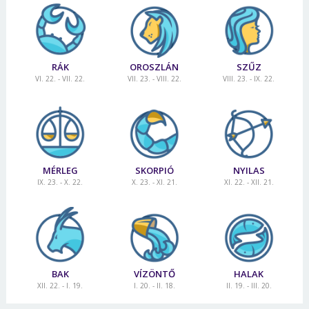
RÁK
OROSZLÁN
SZŰZ
VI. 22. - VII. 22.
VII. 23. - VIII. 22.
VIII. 23. - IX. 22.
MÉRLEG
SKORPIÓ
NYILAS
IX. 23. - X. 22.
X. 23. - XI. 21.
XI. 22. - XII. 21.
Borsonline bejelentkezés
E-mail cím vagy felhasználónév
BAK
VÍZÖNTŐ
HALAK
XII. 22. - I. 19.
I. 20. - II. 18.
II. 19. - III. 20.