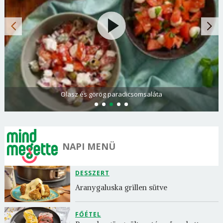
Olasz és görög paradicsomsaláta
NAPI MENÜ
DESSZERT
Aranygaluska grillen sütve
FŐÉTEL