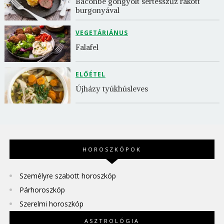
Baconbe göngyölt sertésszűz rakott 
burgonyával
VEGETÁRIÁNUS
Falafel
ELŐÉTEL
Újházy tyúkhúsleves
HOROSZKÓPOK
Személyre szabott horoszkóp
Párhoroszkóp
Szerelmi horoszkóp
ASZTROLÓGIA