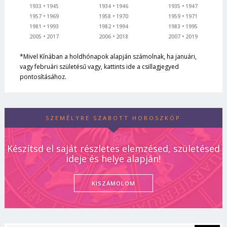
1933
1945
1934
1946
1935
1947
1957
1969
1958
1970
1959
1971
1981
1993
1982
1994
1983
1995
2005
2017
2006
2018
2007
2019
*Mivel Kínában a holdhónapok alapján számolnak, ha januári,
vagy februári születésű vagy, kattints ide a csillagjegyed
pontosításához.
SZEMÉLYRE SZABOTT HOROSZKÓP
Készítsd el saját részletes elemzésed, születésed
ideje és helye alapján!
KISZÁMOLOM