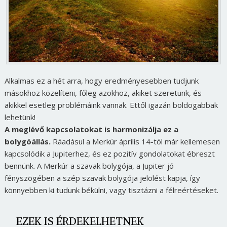
Alkalmas ez a hét arra, hogy eredményesebben tudjunk
másokhoz közelíteni, főleg azokhoz, akiket szeretünk, és
akikkel esetleg problémáink vannak. Ettől igazán boldogabbak
lehetünk!
A meglévő kapcsolatokat is harmonizálja ez a
bolygóállás.
Ráadásul a Merkúr április 14-tól már kellemesen
kapcsolódik a Jupiterhez, és ez pozitív gondolatokat ébreszt
bennünk. A Merkúr a szavak bolygója, a Jupiter jó
fényszögében a szép szavak bolygója jelölést kapja, így
könnyebben ki tudunk békülni, vagy tisztázni a félreértéseket.
EZEK IS ÉRDEKELHETNEK