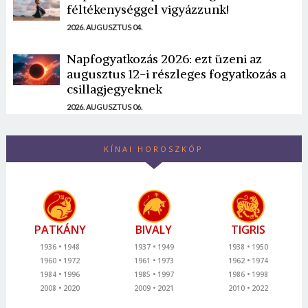
féltékenységgel vigyázzunk!
2026. AUGUSZTUS 04.
Napfogyatkozás 2026: ezt üzeni az
augusztus 12-i részleges fogyatkozás a
csillagjegyeknek
2026. AUGUSZTUS 06.
KÍNAI HOROSZKÓP
PATKÁNY
BIVALY
TIGRIS
1936
1948
1937
1949
1938
1950
1960
1972
1961
1973
1962
1974
1984
1996
1985
1997
1986
1998
2008
2020
2009
2021
2010
2022