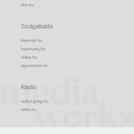
she.hu
Szolgáltatás
freemail.hu
koponyeg.hu
videa.hu
lapcentrum.hu
Rádió
radio1gong.hu
hirfm.hu