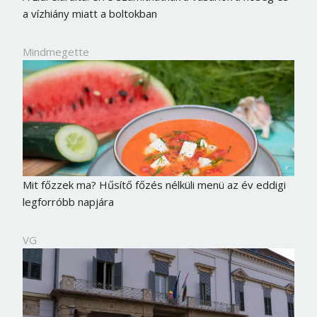
a vízhiány miatt a boltokban
Mindmegette
Mit főzzek ma? Hűsítő főzés nélküli menü az év eddigi
legforróbb napjára
VG