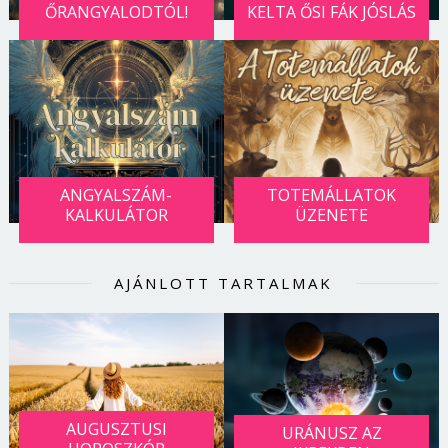
ŐRANGYALODTÓL!
KELTA ŐSI FÁK JÓSLÁS
ANGYALSZÁM-
TOTEMÁLLATOK
KALKULÁTOR
ÜZENETE
AJÁNLOTT TARTALMAK
AUGUSZTUSI
URÁNUSZ AZ