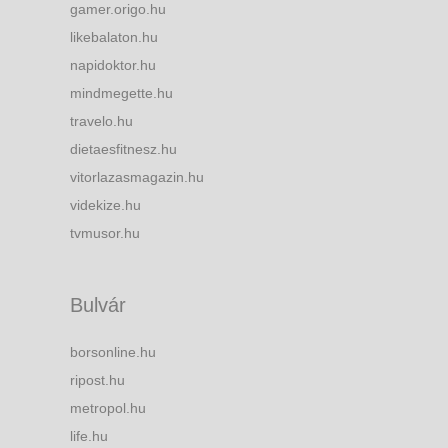
gamer.origo.hu
likebalaton.hu
napidoktor.hu
mindmegette.hu
travelo.hu
dietaesfitnesz.hu
vitorlazasmagazin.hu
videkize.hu
tvmusor.hu
Bulvár
borsonline.hu
ripost.hu
metropol.hu
life.hu