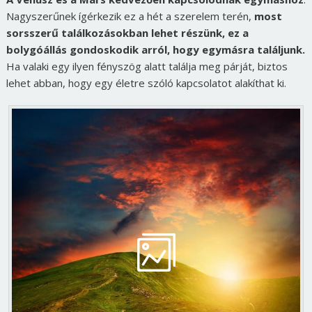
Nagyszerűnek ígérkezik ez a hét a szerelem terén,
most
sorsszerű találkozásokban lehet részünk, ez a
bolygóállás gondoskodik arról, hogy egymásra találjunk.
Ha valaki egy ilyen fényszög alatt találja meg párját, biztos
lehet abban, hogy egy életre szóló kapcsolatot alakíthat ki.