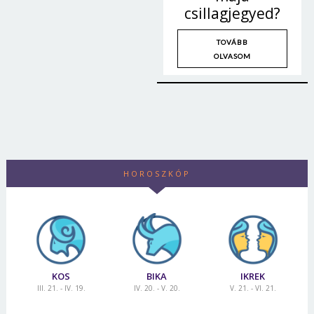
csillagjegyed?
TOVÁBB
OLVASOM
HOROSZKÓP
KOS
BIKA
IKREK
III. 21. - IV. 19.
IV. 20. - V. 20.
V. 21. - VI. 21.