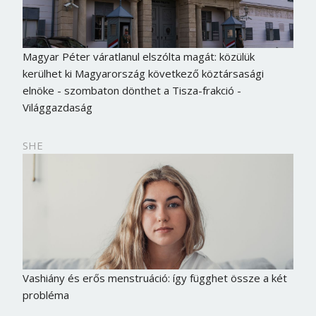
Magyar Péter váratlanul elszólta magát: közülük
kerülhet ki Magyarország következő köztársasági
elnöke - szombaton dönthet a Tisza-frakció -
Világgazdaság
SHE
Vashiány és erős menstruáció: így függhet össze a két
probléma