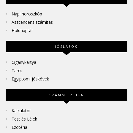
Napi horoszkóp
Aszcendens számítás
Holdnaptár
JÓSLÁSOK
Cigánykártya
Tarot
Egyiptomi jóskövek
SZÁMMISZTIKA
Kalkulátor
Test és Lélek
Ezotéria