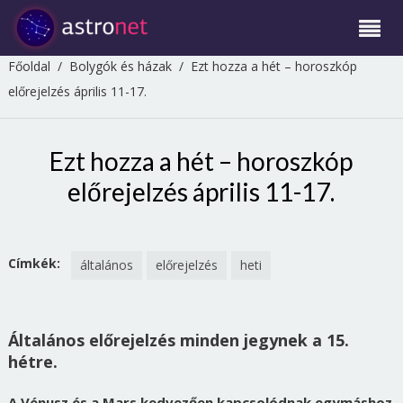
Főoldal
/
Bolygók és házak
/
Ezt hozza a hét – horoszkóp
előrejelzés április 11-17.
Ezt hozza a hét – horoszkóp
előrejelzés április 11-17.
Címkék:
általános
előrejelzés
heti
Általános előrejelzés minden jegynek a 15.
hétre.
A Vénusz és a Mars kedvezően kapcsolódnak egymáshoz
.