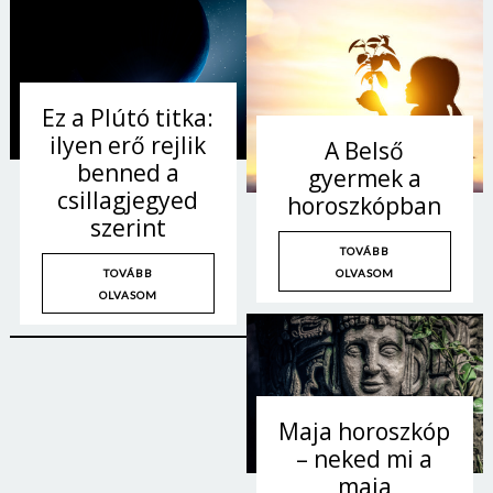
Ez a Plútó titka:
ilyen erő rejlik
A Belső
benned a
gyermek a
csillagjegyed
horoszkópban
szerint
TOVÁBB
OLVASOM
TOVÁBB
OLVASOM
Maja horoszkóp
– neked mi a
maja