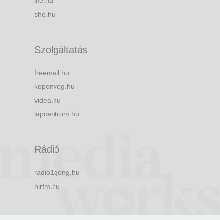
life.hu
she.hu
Szolgáltatás
freemail.hu
koponyeg.hu
videa.hu
lapcentrum.hu
Rádió
radio1gong.hu
hirfm.hu