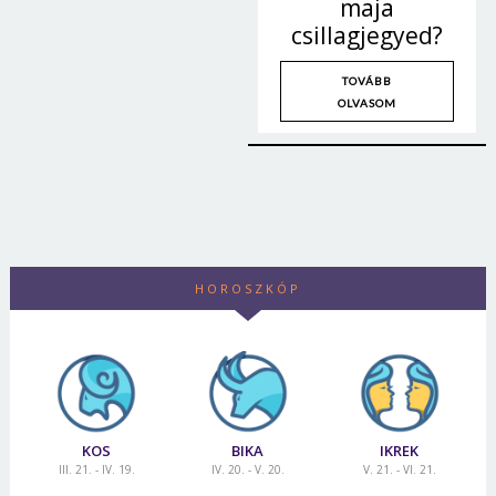
maja
csillagjegyed?
TOVÁBB
OLVASOM
HOROSZKÓP
KOS
BIKA
IKREK
III. 21. - IV. 19.
IV. 20. - V. 20.
V. 21. - VI. 21.