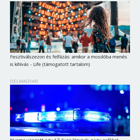
Fesztiválszezon és felfázás: amikor a mosdóba menés
is kihívás - Life (támogatott tartalom)
DELMAGYAR
Nyoma veszett egy 17 éves lánynak, nagy erőkkel