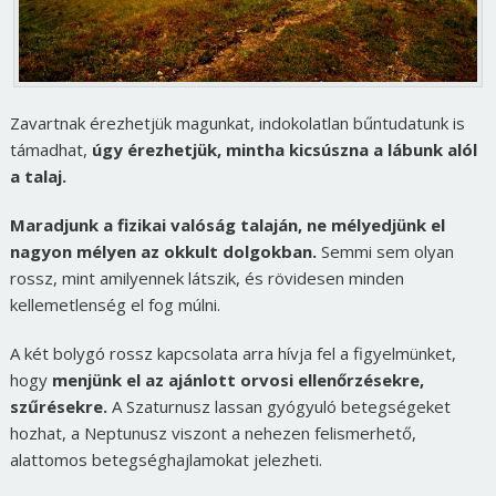
Zavartnak érezhetjük magunkat, indokolatlan bűntudatunk is
támadhat,
úgy érezhetjük, mintha kicsúszna a lábunk alól
a talaj.
Maradjunk a fizikai valóság talaján, ne mélyedjünk el
nagyon mélyen az okkult dolgokban.
Semmi sem olyan
rossz, mint amilyennek látszik, és rövidesen minden
kellemetlenség el fog múlni.
A két bolygó rossz kapcsolata arra hívja fel a figyelmünket,
hogy
menjünk el az ajánlott orvosi ellenőrzésekre,
szűrésekre.
A Szaturnusz lassan gyógyuló betegségeket
hozhat, a Neptunusz viszont a nehezen felismerhető,
alattomos betegséghajlamokat jelezheti.