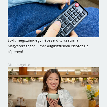
Sokk: megszűnik egy népszerű tv-csatorna
Magyarországon − már augusztusban elsötétül a
képernyő
Mindmegette