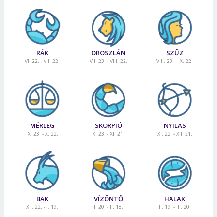
RÁK
OROSZLÁN
SZŰZ
VI. 22. - VII. 22.
VII. 23. - VIII. 22.
VIII. 23. - IX. 22.
MÉRLEG
SKORPIÓ
NYILAS
IX. 23. - X. 22.
X. 23. - XI. 21.
XI. 22. - XII. 21.
Borsonline bejelentkezés
E-mail cím vagy felhasználónév
BAK
VÍZÖNTŐ
HALAK
XII. 22. - I. 19.
I. 20. - II. 18.
II. 19. - III. 20.