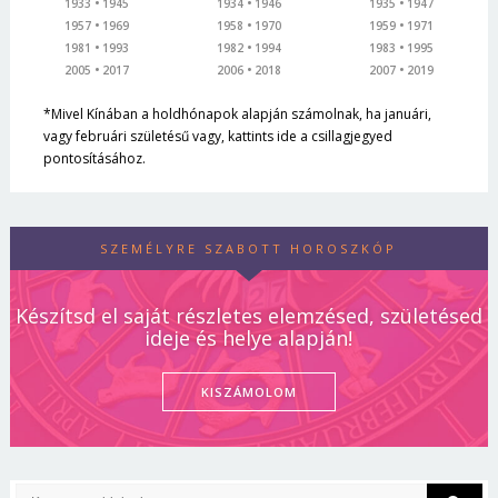
1933
1945
1934
1946
1935
1947
1957
1969
1958
1970
1959
1971
1981
1993
1982
1994
1983
1995
2005
2017
2006
2018
2007
2019
*Mivel Kínában a holdhónapok alapján számolnak, ha januári,
vagy februári születésű vagy, kattints ide a csillagjegyed
pontosításához.
SZEMÉLYRE SZABOTT HOROSZKÓP
Készítsd el saját részletes elemzésed, születésed
ideje és helye alapján!
KISZÁMOLOM