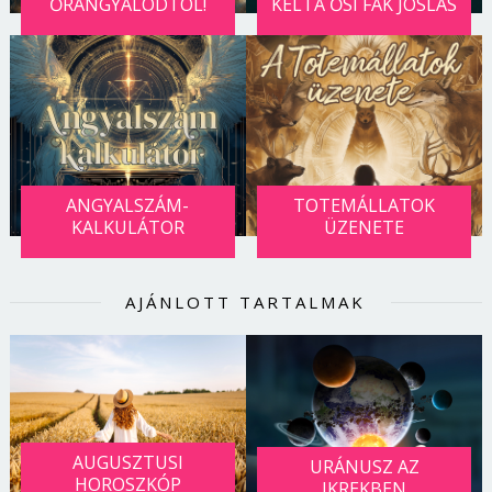
ŐRANGYALODTÓL!
KELTA ŐSI FÁK JÓSLÁS
ANGYALSZÁM-
TOTEMÁLLATOK
KALKULÁTOR
ÜZENETE
AJÁNLOTT TARTALMAK
AUGUSZTUSI
URÁNUSZ AZ
HOROSZKÓP
IKREKBEN