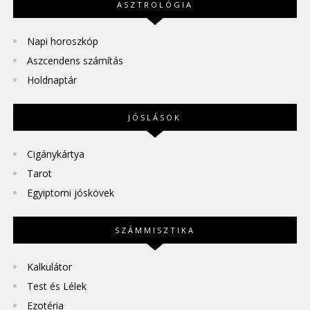
ASZTROLÓGIA
Napi horoszkóp
Aszcendens számítás
Holdnaptár
JÓSLÁSOK
Cigánykártya
Tarot
Egyiptomi jóskövek
SZÁMMISZTIKA
Kalkulátor
Test és Lélek
Ezotéria