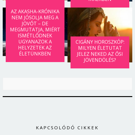
AZ AKASHA-KRÓNIKA
NEM JÓSOLJA MEG A
JÖVŐT – DE
MEGMUTATJA, MIÉRT
ISMÉTLŐDNEK
UGYANAZOK A
CIGÁNY HOROSZKÓP:
HELYZETEK AZ
MILYEN ÉLETUTAT
ÉLETÜNKBEN
JELEZ NEKED AZ ŐSI
JÖVENDÖLÉS?
KAPCSOLÓDÓ CIKKEK