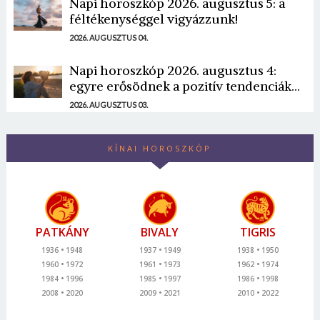
Napi horoszkóp 2026. augusztus 5: a
féltékenységgel vigyázzunk!
2026. AUGUSZTUS 04.
Napi horoszkóp 2026. augusztus 4:
egyre erősödnek a pozitív tendenciák...
2026. AUGUSZTUS 03.
KÍNAI HOROSZKÓP
PATKÁNY
BIVALY
TIGRIS
1936
1948
1937
1949
1938
1950
1960
1972
1961
1973
1962
1974
1984
1996
1985
1997
1986
1998
2008
2020
2009
2021
2010
2022