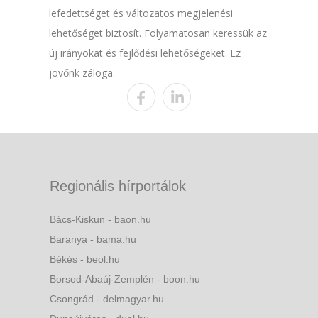
lefedettséget és változatos megjelenési
lehetőséget biztosít. Folyamatosan keressük az
új irányokat és fejlődési lehetőségeket. Ez
jövőnk záloga.
Regionális hírportálok
Bács-Kiskun - baon.hu
Baranya - bama.hu
Békés - beol.hu
Borsod-Abaúj-Zemplén - boon.hu
Csongrád - delmagyar.hu