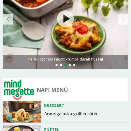
Paradicsomos rakott krumpli darált hússal
NAPI MENÜ
DESSZERT
Aranygaluska grillen sütve
FŐÉTEL