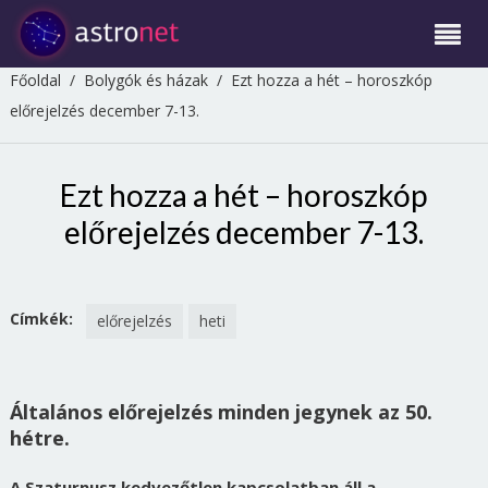
Főoldal
/
Bolygók és házak
/
Ezt hozza a hét – horoszkóp
előrejelzés december 7-13.
Ezt hozza a hét – horoszkóp
előrejelzés december 7-13.
Címkék:
előrejelzés
heti
Általános előrejelzés minden jegynek az 50.
hétre.
A Szaturnusz kedvezőtlen kapcsolatban áll a