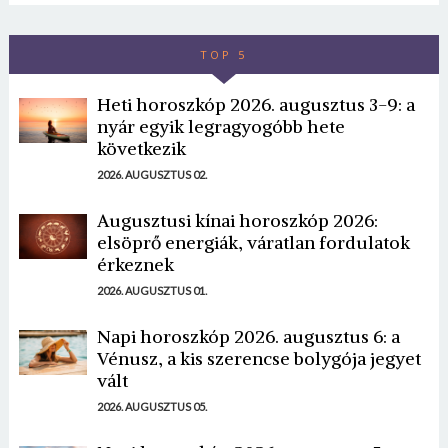
Jelszó
TOP 5
Heti horoszkóp 2026. augusztus 3-9: a
Mégse
Bejelentkezés
nyár egyik legragyogóbb hete
következik
2026. AUGUSZTUS 02.
Augusztusi kínai horoszkóp 2026:
elsöprő energiák, váratlan fordulatok
érkeznek
2026. AUGUSZTUS 01.
Napi horoszkóp 2026. augusztus 6: a
Vénusz, a kis szerencse bolygója jegyet
vált
2026. AUGUSZTUS 05.