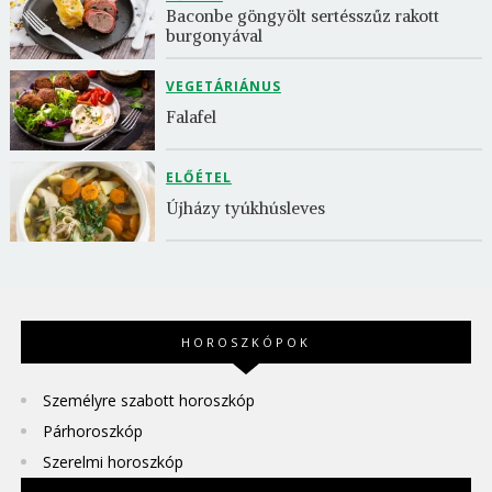
Baconbe göngyölt sertésszűz rakott 
burgonyával
VEGETÁRIÁNUS
Falafel
ELŐÉTEL
Újházy tyúkhúsleves
HOROSZKÓPOK
Személyre szabott horoszkóp
Párhoroszkóp
Szerelmi horoszkóp