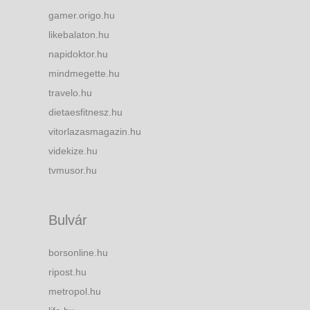
gamer.origo.hu
likebalaton.hu
napidoktor.hu
mindmegette.hu
travelo.hu
dietaesfitnesz.hu
vitorlazasmagazin.hu
videkize.hu
tvmusor.hu
Bulvár
borsonline.hu
ripost.hu
metropol.hu