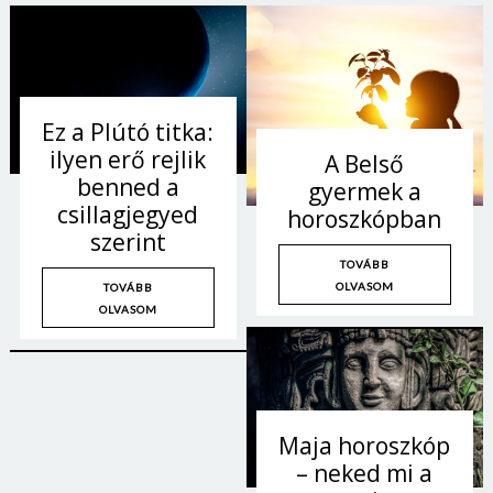
Ez a Plútó titka:
ilyen erő rejlik
A Belső
benned a
gyermek a
csillagjegyed
horoszkópban
szerint
TOVÁBB
OLVASOM
TOVÁBB
OLVASOM
Maja horoszkóp
– neked mi a