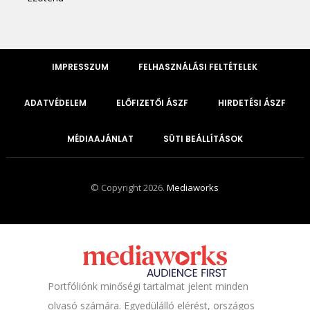
IMPRESSZUM
FELHASZNÁLÁSI FELTÉTELEK
ADATVÉDELEM
ELŐFIZETŐI ÁSZF
HIRDETÉSI ÁSZF
MÉDIAAJÁNLAT
SÜTI BEÁLLÍTÁSOK
© Copyright 2026.
Mediaworks
Portfóliónk minőségi tartalmat jelent minden
olvasó számára. Egyedülálló elérést, országos