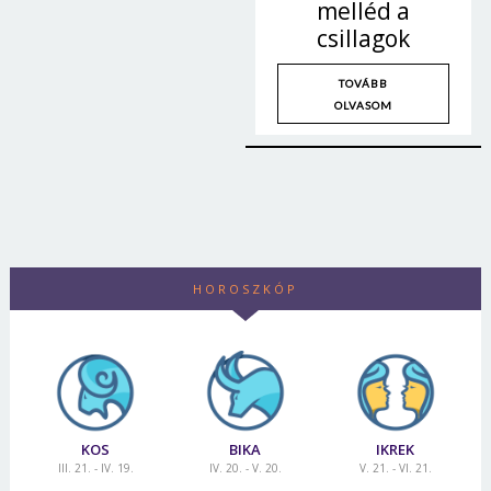
melléd a
csillagok
TOVÁBB
OLVASOM
HOROSZKÓP
KOS
BIKA
IKREK
III. 21. - IV. 19.
IV. 20. - V. 20.
V. 21. - VI. 21.