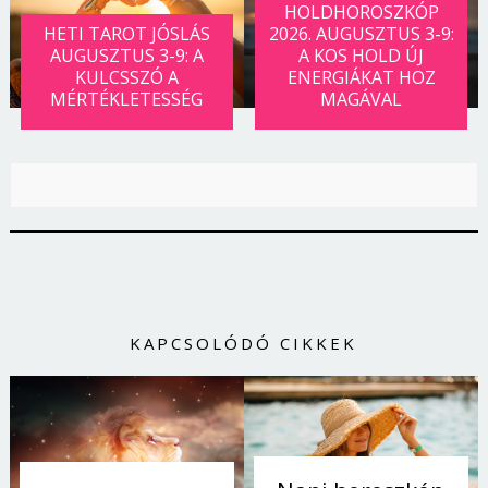
HOLDHOROSZKÓP
HETI TAROT JÓSLÁS
2026. AUGUSZTUS 3-9:
AUGUSZTUS 3-9: A
A KOS HOLD ÚJ
KULCSSZÓ A
ENERGIÁKAT HOZ
MÉRTÉKLETESSÉG
MAGÁVAL
KAPCSOLÓDÓ CIKKEK
Borsonline bejelentkezés
E-mail cím vagy felhasználónév