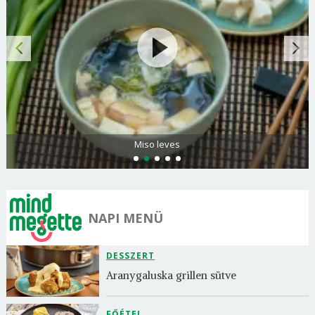
Citromos palacsinta
NAPI MENÜ
DESSZERT
Aranygaluska grillen sütve
FŐÉTEL