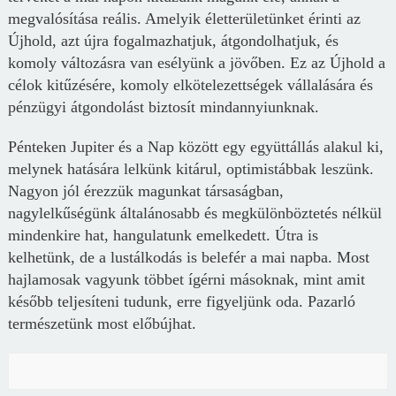
megvalósítása reális. Amelyik életterületünket érinti az
Újhold, azt újra fogalmazhatjuk, átgondolhatjuk, és
komoly változásra van esélyünk a jövőben. Ez az Újhold a
célok kitűzésére, komoly elkötelezettségek vállalására és
pénzügyi átgondolást biztosít mindannyiunknak.
Pénteken Jupiter és a Nap között egy együttállás alakul ki,
melynek hatására lelkünk kitárul, optimistábbak leszünk.
Nagyon jól érezzük magunkat társaságban,
nagylelkűségünk általánosabb és megkülönböztetés nélkül
mindenkire hat, hangulatunk emelkedett. Útra is
kelhetünk, de a lustálkodás is belefér a mai napba. Most
hajlamosak vagyunk többet ígérni másoknak, mint amit
később teljesíteni tudunk, erre figyeljünk oda. Pazarló
természetünk most előbújhat.