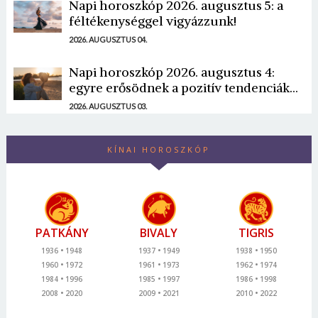
Napi horoszkóp 2026. augusztus 5: a
féltékenységgel vigyázzunk!
2026. AUGUSZTUS 04.
Napi horoszkóp 2026. augusztus 4:
egyre erősödnek a pozitív tendenciák...
2026. AUGUSZTUS 03.
KÍNAI HOROSZKÓP
PATKÁNY
BIVALY
TIGRIS
1936
1948
1937
1949
1938
1950
1960
1972
1961
1973
1962
1974
1984
1996
1985
1997
1986
1998
2008
2020
2009
2021
2010
2022