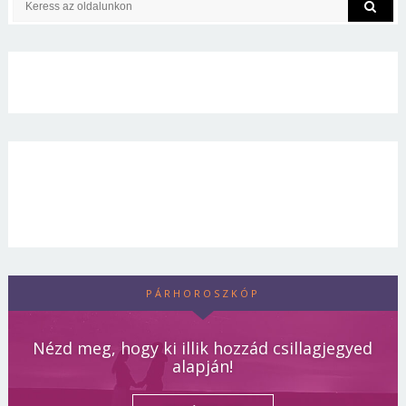
PÁRHOROSZKÓP
Nézd meg, hogy ki illik hozzád csillagjegyed
alapján!