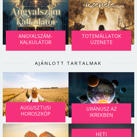
ANGYALSZÁM-
TOTEMÁLLATOK
KALKULÁTOR
ÜZENETE
AJÁNLOTT TARTALMAK
AUGUSZTUSI
URÁNUSZ AZ
HOROSZKÓP
IKREKBEN
HETI