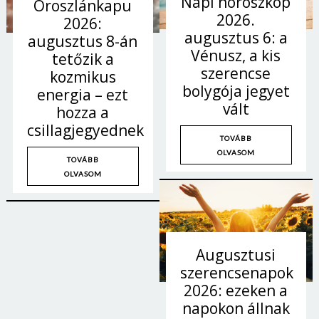
Napi horoszkóp
Oroszlánkapu
Jelszó
2026.
2026:
augusztus 6: a
augusztus 8-án
Vénusz, a kis
tetőzik a
szerencse
kozmikus
Mégse
Bejelentkezés
bolygója jegyet
energia – ezt
vált
hozza a
csillagjegyednek
TOVÁBB
OLVASOM
TOVÁBB
OLVASOM
Augusztusi
szerencsenapok
2026: ezeken a
napokon állnak