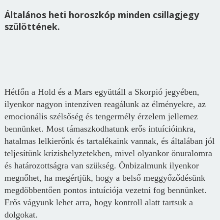
Általános heti horoszkóp minden csillagjegy
szülöttének.
Hétfőn a Hold és a Mars együttáll a Skorpió jegyében,
ilyenkor nagyon intenzíven reagálunk az élményekre, az
emocionális szélsőség és tengermély érzelem jellemez
bennünket. Most támaszkodhatunk erős intuícióinkra,
hatalmas lelkierőnk és tartalékaink vannak, és általában jól
teljesítünk krízishelyzetekben, mivel olyankor önuralomra
és határozottságra van szükség. Önbizalmunk ilyenkor
megnőhet, ha megértjük, hogy a belső meggyőződésünk
megdöbbentően pontos intuíciója vezetni fog bennünket.
Erős vágyunk lehet arra, hogy kontroll alatt tartsuk a
dolgokat.