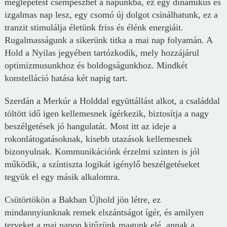
meglepetést csempészhet a napunkba, ez egy dinamikus és
izgalmas nap lesz, egy csomó új dolgot csinálhatunk, ez a
tranzit stimulálja életünk friss és élénk energiáit.
Rugalmasságunk a sikerünk titka a mai nap folyamán. A
Hold a Nyilas jegyében tartózkodik, mely hozzájárul
optimizmusunkhoz és boldogságunkhoz. Mindkét
konstelláció hatása két napig tart.
Szerdán a Merkúr a Holddal együttállást alkot, a családdal
töltött idő igen kellemesnek ígérkezik, biztosítja a nagy
beszélgetések jó hangulatát. Most itt az ideje a
rokonlátogatásoknak, kisebb utazások kellemesnek
bizonyulnak. Kommunikációnk érzelmi szinten is jól
működik, a színtiszta logikát igénylő beszélgetéseket
tegyük el egy másik alkalomra.
Csütörtökön a Bakban Újhold jön létre, ez
mindannyiunknak remek elszántságot ígér, és amilyen
terveket a mai napon kitűzünk magunk elé, annak a