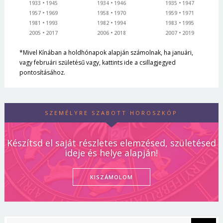
1933
1945
1934
1946
1935
1947
1957
1969
1958
1970
1959
1971
1981
1993
1982
1994
1983
1995
2005
2017
2006
2018
2007
2019
*Mivel Kínában a holdhónapok alapján számolnak, ha januári,
vagy februári születésű vagy, kattints ide a csillagjegyed
pontosításához.
SZEMÉLYRE SZABOTT HOROSZKÓP
Készítsd el saját részletes elemzésed, születésed
ideje és helye alapján!
KISZÁMOLOM