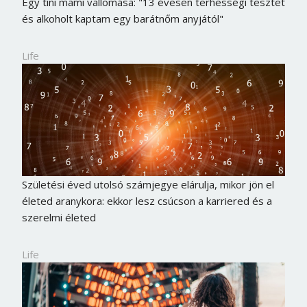
Egy tini mami vallomása: "13 évesen terhességi tesztet
és alkoholt kaptam egy barátnőm anyjától"
Life
Születési éved utolsó számjegye elárulja, mikor jön el
életed aranykora: ekkor lesz csúcson a karriered és a
szerelmi életed
Life