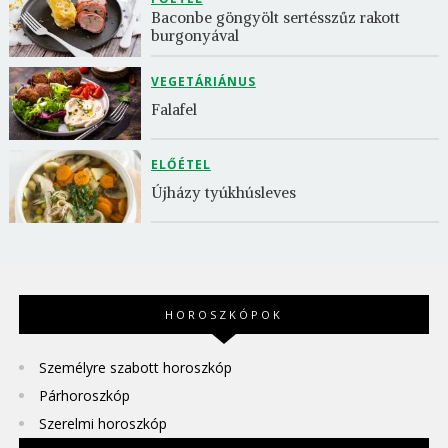
Baconbe göngyölt sertésszűz rakott 
burgonyával
VEGETÁRIÁNUS
Falafel
ELŐÉTEL
Újházy tyúkhúsleves
HOROSZKÓPOK
Személyre szabott horoszkóp
Párhoroszkóp
Szerelmi horoszkóp