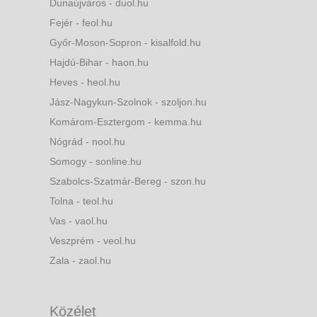
Dunaújváros - duol.hu
Fejér - feol.hu
Győr-Moson-Sopron - kisalfold.hu
Hajdú-Bihar - haon.hu
Heves - heol.hu
Jász-Nagykun-Szolnok - szoljon.hu
Komárom-Esztergom - kemma.hu
Nógrád - nool.hu
Somogy - sonline.hu
Szabolcs-Szatmár-Bereg - szon.hu
Tolna - teol.hu
Vas - vaol.hu
Veszprém - veol.hu
Zala - zaol.hu
Közélet