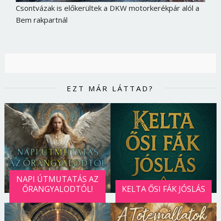
Csontvázak is előkerültek a DKW motorkerékpár alól a
Bem rakpartnál
EZT MÁR LÁTTAD?
NAPI ÚTMUTATÁS AZ
ŐRANGYALODTÓL!
KELTA ŐSI FÁK JÓSLÁS