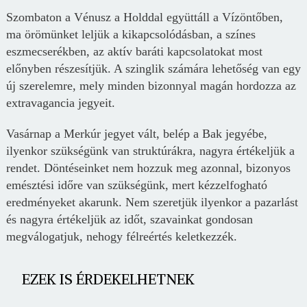
Szombaton a Vénusz a Holddal együttáll a Vízöntőben,
ma örömünket leljük a kikapcsolódásban, a színes
eszmecserékben, az aktív baráti kapcsolatokat most
előnyben részesítjük. A szinglik számára lehetőség van egy
új szerelemre, mely minden bizonnyal magán hordozza az
extravagancia jegyeit.
Vasárnap a Merkúr jegyet vált, belép a Bak jegyébe,
ilyenkor szükségünk van struktúrákra, nagyra értékeljük a
rendet. Döntéseinket nem hozzuk meg azonnal, bizonyos
emésztési időre van szükségünk, mert kézzelfogható
eredményeket akarunk. Nem szeretjük ilyenkor a pazarlást
és nagyra értékeljük az időt, szavainkat gondosan
megválogatjuk, nehogy félreértés keletkezzék.
EZEK IS ÉRDEKELHETNEK