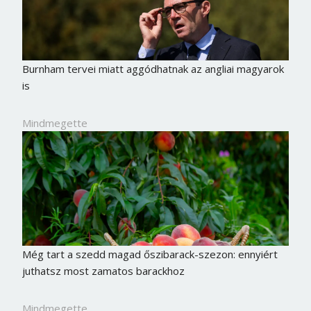
Burnham tervei miatt aggódhatnak az angliai magyarok
is
Mindmegette
Még tart a szedd magad őszibarack-szezon: ennyiért
juthatsz most zamatos barackhoz
Mindmegette