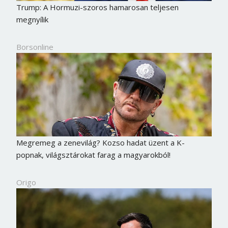
Trump: A Hormuzi-szoros hamarosan teljesen
megnyílik
Borsonline
Megremeg a zenevilág? Kozso hadat üzent a K-
popnak, világsztárokat farag a magyarokból!
Origo