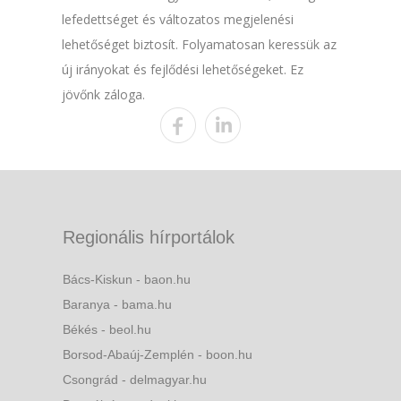
lefedettséget és változatos megjelenési
lehetőséget biztosít. Folyamatosan keressük az
új irányokat és fejlődési lehetőségeket. Ez
jövőnk záloga.
Regionális hírportálok
Bács-Kiskun - baon.hu
Baranya - bama.hu
Békés - beol.hu
Borsod-Abaúj-Zemplén - boon.hu
Csongrád - delmagyar.hu