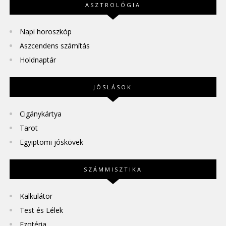
ASZTROLÓGIA
Napi horoszkóp
Aszcendens számítás
Holdnaptár
JÓSLÁSOK
Cigánykártya
Tarot
Egyiptomi jóskövek
SZÁMMISZTIKA
Kalkulátor
Test és Lélek
Ezotéria