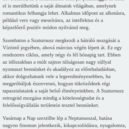
el is merülhetünk a saját álmaink világában, amelynek
romantikus felhangja lehet. Alkalmas időpont az alkotásra,
például vers vagy meseírásra, az intellektus és a
képzelőerő pozitív módon nyilvánul meg.
Szombaton a Szaturnusz megkezdi a hátráló mozgását a
Vízöntő jegyében, ahová március végén lépett át. Ez egy
rendszeres ciklus, amely négy és fél hónapig tart. Ebben
az időszakban a múlt sajnos túlságosan nagy súllyal
nyomaszt bennünket és akadályoz az előrehaladásban,
akkor dolgozhatunk vele a legeredményesebben, ha
megpróbáljuk észrevenni, hogyan tükröződnek régi
tapasztalataink a saját belső élményeinkben. A Szaturnusz
retrográd mozgása mindig a kötelességtudat és a
felelősségvállalás területein tesztel bennünket.
Vasárnap a Nap szextilbe lép a Neptunusszal, hatása
nagyon finoman jelentkezik, kikapcsolódásra, nyugalomra,