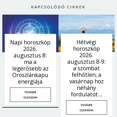
Jelszó
KAPCSOLÓDÓ CIKKEK
Mégse
Bejelentkezés
Hétvégi
Napi horoszkóp
horoszkóp
2026.
2026.
augusztus 8:
augusztus 8-9:
ma a
a szombat
legerősebb az
felhőtlen, a
Oroszlánkapu
vasárnap hoz
energiája
néhány
fordulatot…
TOVÁBB
OLVASOM
TOVÁBB
OLVASOM