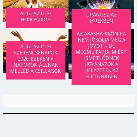
AUGUSZTUSI
URÁNUSZ AZ
HOROSZKÓP
IKREKBEN
AZ AKASHA-KRÓNIKA
NEM JÓSOLJA MEG A
JÖVŐT – DE
AUGUSZTUSI
MEGMUTATJA, MIÉRT
SZERENCSENAPOK
ISMÉTLŐDNEK
2026: EZEKEN A
UGYANAZOK A
NAPOKON ÁLLNAK
HELYZETEK AZ
MELLÉD A CSILLAGOK
ÉLETÜNKBEN
Borsonline bejelentkezés
E-mail cím vagy felhasználónév