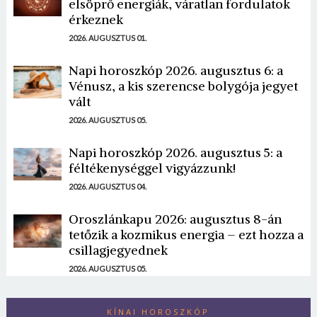
elsöprő energiák, váratlan fordulatok
érkeznek
2026. AUGUSZTUS 01.
Napi horoszkóp 2026. augusztus 6: a
Vénusz, a kis szerencse bolygója jegyet
vált
2026. AUGUSZTUS 05.
Napi horoszkóp 2026. augusztus 5: a
féltékenységgel vigyázzunk!
2026. AUGUSZTUS 04.
Oroszlánkapu 2026: augusztus 8-án
tetőzik a kozmikus energia – ezt hozza a
csillagjegyednek
2026. AUGUSZTUS 05.
KÍNAI HOROSZKÓP