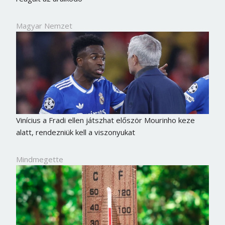
Magyar Nemzet
Vinícius a Fradi ellen játszhat először Mourinho keze
alatt, rendezniük kell a viszonyukat
Mindmegette