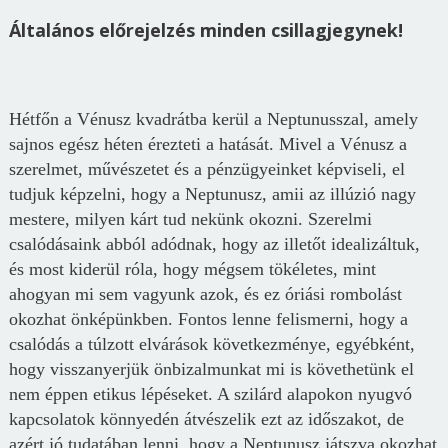
Általános előrejelzés minden csillagjegynek!
Hétfőn a Vénusz kvadrátba kerül a Neptunusszal, amely
sajnos egész héten érezteti a hatását. Mivel a Vénusz a
szerelmet, művészetet és a pénzügyeinket képviseli, el
tudjuk képzelni, hogy a Neptunusz, amii az illúzió nagy
mestere, milyen kárt tud nekünk okozni. Szerelmi
csalódásaink abból adódnak, hogy az illetőt idealizáltuk,
és most kiderül róla, hogy mégsem tökéletes, mint
ahogyan mi sem vagyunk azok, és ez óriási rombolást
okozhat önképünkben. Fontos lenne felismerni, hogy a
csalódás a túlzott elvárások következménye, egyébként,
hogy visszanyerjük önbizalmunkat mi is követhetünk el
nem éppen etikus lépéseket. A szilárd alapokon nyugvó
kapcsolatok könnyedén átvészelik ezt az időszakot, de
azért jó tudatában lenni, hogy a Neptunusz játszva okozhat