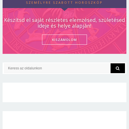
SZEMÉLYRE SZABOTT HOROSZKÓP
Készítsd el saját részletes elemzésed, születésed
ideje és helye alapján!
KISZÁMOLOM