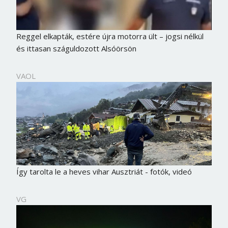
Reggel elkapták, estére újra motorra ült – jogsi nélkül
és ittasan száguldozott Alsóörsön
VAOL
Így tarolta le a heves vihar Ausztriát - fotók, videó
VG