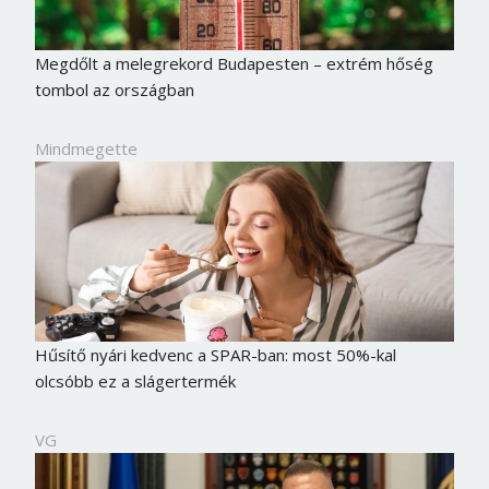
Megdőlt a melegrekord Budapesten – extrém hőség
tombol az országban
Mindmegette
Hűsítő nyári kedvenc a SPAR-ban: most 50%-kal
olcsóbb ez a slágertermék
VG