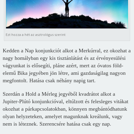
Ezt hozza a hét az asztrológus szerint
Kedden a Nap konjunkciót alkot a Merkúrral, ez okozhat a
nagy homályban egy kis tisztánlátást és az érvényesülési
vágyunkat is elősegíti, pláne azért, mert az óvatos föld-
elemű Bika jegyében jön létre, ami gazdaságilag nagyon
megfontolt. Hatása csak néhány napig tart.
Szerdán a Hold a Mérleg jegyéből kvadrátot alkot a
Jupiter-Plútó konjunkcióval, eltúlzott és felesleges vitákat
okozhat a párkapcsolatokban, könnyen megbántódhatunk
olyan helyzeteken, amelyet magunknak kreálunk, vagy
nem is léteznek. Szerencsére hatása csak egy nap.