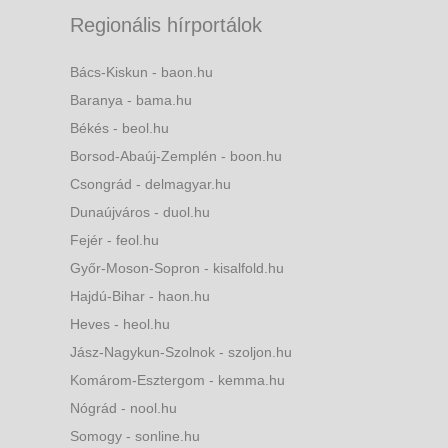
Regionális hírportálok
Bács-Kiskun - baon.hu
Baranya - bama.hu
Békés - beol.hu
Borsod-Abaúj-Zemplén - boon.hu
Csongrád - delmagyar.hu
Dunaújváros - duol.hu
Fejér - feol.hu
Győr-Moson-Sopron - kisalfold.hu
Hajdú-Bihar - haon.hu
Heves - heol.hu
Jász-Nagykun-Szolnok - szoljon.hu
Komárom-Esztergom - kemma.hu
Nógrád - nool.hu
Somogy - sonline.hu