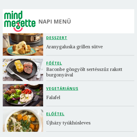
NAPI MENÜ
DESSZERT
Aranygaluska grillen sütve
FŐÉTEL
Baconbe göngyölt sertésszűz rakott 
burgonyával
VEGETÁRIÁNUS
Falafel
ELŐÉTEL
Újházy tyúkhúsleves