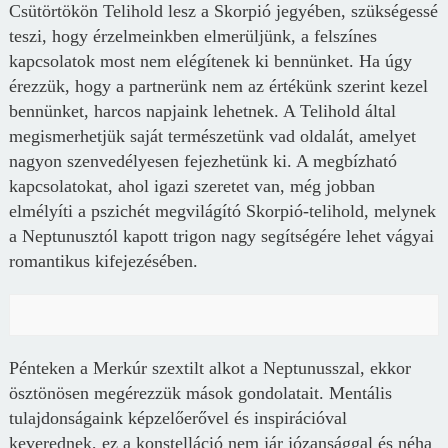
Csütörtökön Telihold lesz a Skorpió jegyében, szükségessé
teszi, hogy érzelmeinkben elmerüljünk, a felszínes
kapcsolatok most nem elégítenek ki bennünket. Ha úgy
érezzük, hogy a partnerünk nem az értékünk szerint kezel
bennünket, harcos napjaink lehetnek. A Telihold által
megismerhetjük saját természetünk vad oldalát, amelyet
nagyon szenvedélyesen fejezhetünk ki. A megbízható
kapcsolatokat, ahol igazi szeretet van, még jobban
elmélyíti a pszichét megvilágító Skorpió-telihold, melynek
a Neptunusztól kapott trigon nagy segítségére lehet vágyai
romantikus kifejezésében.
Pénteken a Merkúr szextilt alkot a Neptunusszal, ekkor
ösztönösen megérezzük mások gondolatait. Mentális
tulajdonságaink képzelőerővel és inspirációval
keverednek, ez a konstelláció nem jár józansággal és néha