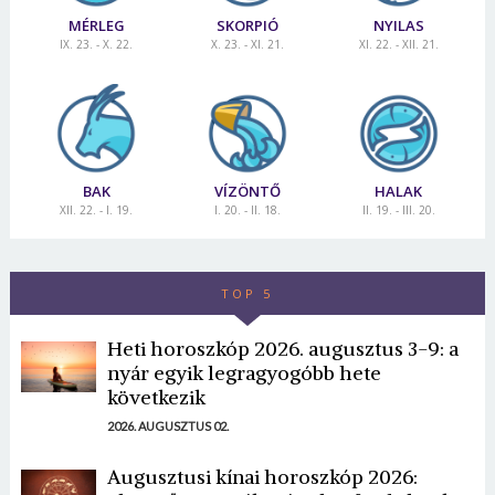
MÉRLEG
SKORPIÓ
NYILAS
IX. 23. - X. 22.
X. 23. - XI. 21.
XI. 22. - XII. 21.
BAK
VÍZÖNTŐ
HALAK
XII. 22. - I. 19.
I. 20. - II. 18.
II. 19. - III. 20.
TOP 5
Heti horoszkóp 2026. augusztus 3-9: a
nyár egyik legragyogóbb hete
következik
2026. AUGUSZTUS 02.
Augusztusi kínai horoszkóp 2026: