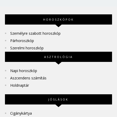
HOROSZKÓPOK
Személyre szabott horoszkóp
Párhoroszkóp
Szerelmi horoszkóp
ASZTROLÓGIA
Napi horoszkóp
Aszcendens számítás
Holdnaptár
JÓSLÁSOK
Cigánykártya