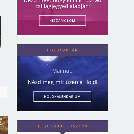
Nézd meg, hogy ki illik hozzád
csillagjegyed alapján!
KISZÁMOLOM
HOLDNAPTÁR
Mai nap
Nézd meg mit üzen a Hold!
HOLDKALENDÁRIUM
LEGUTÓBBI POSZTOK