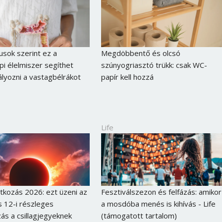
kusok szerint ez a
Megdöbbentő és olcsó
i élelmiszer segíthet
szúnyogriasztó trükk: csak WC-
yozni a vastagbélrákot
papír kell hozzá
Life
kozás 2026: ezt üzeni az
Fesztiválszezon és felfázás: amikor
 12-i részleges
a mosdóba menés is kihívás - Life
ás a csillagjegyeknek
(támogatott tartalom)