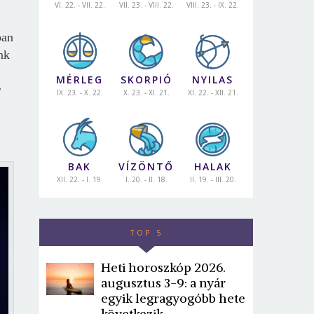
VI. 22. - VII. 22.
VII. 23. - VIII. 22.
VIII. 23. - IX. 22.
ban
nk
MÉRLEG
SKORPIÓ
NYILAS
r
IX. 23. - X. 22.
X. 23. - XI. 21.
XI. 22. - XII. 21.
BAK
VÍZÖNTŐ
HALAK
XII. 22. - I. 19.
I. 20. - II. 18.
II. 19. - III. 20.
TOP 5
Heti horoszkóp 2026.
augusztus 3-9: a nyár
egyik legragyogóbb hete
következik