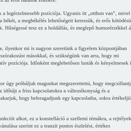
i az erős hatások ellenére.
 a legérzelmesebb pozíciója. Ugyanis itt „otthon van”, mivel
a békét, a megbékélés lehetőségeit keressük,
és erős kötödés
k.
Hűségessé tesz ez a holdállás, és meglepő humorérzékkel á
e, ilyenkor mi is nagyon szeretünk a figyelem központjában
 a szórakozást másokkal, és szükségünk van arra, hogy mi
tív pozíciója. Időnként meglehetősen lusták és kényelmesek 
kor úgy próbáljuk magunkat megszerettetni, hogy megcsillant
 időtájt a friss kapcsolatokra a változékonyság és a
 akarjuk, hogy beleragadjunk egy kapcsolatba, sokra értékeljü
ciót alkot, ez a konstelláció a szellemi témákra, a rejtélye
nulása szerint ez a tranzit pontos észlelést, értékes