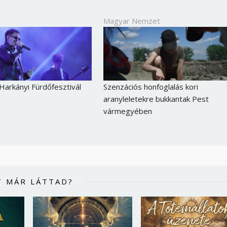
Magyar Nemzet
 Harkányi Fürdőfesztivál
Szenzációs honfoglalás kori
aranyleletekre bukkantak Pest
vármegyében
T MÁR LÁTTAD?