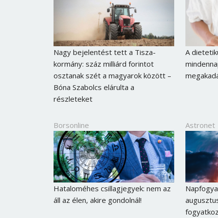
Nagy bejelentést tett a Tisza-
A dieteti
kormány: száz milliárd forintot
mindennap
osztanak szét a magyarok között –
megakadál
Bóna Szabolcs elárulta a
részleteket
Borsonline
Astronet
Hataloméhes csillagjegyek: nem az
Napfogyat
áll az élen, akire gondolnál!
augusztus
fogyatkoz