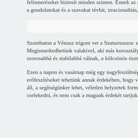
felismeréseket biztosít minden szinten. Ennek az 
a gondolatokat és a szavakat tévhit, irracionalitás
Szombaton a Vénusz trigont vet a Szaturnuszra: e
Megismerkedhetünk valakivel, aki más korosztály
szorosabbá és stabilabbá válnak, a kölcsönös tiszt
Ezen a napon és vasárnap még egy nagyfeszültségű
erőfeszítéseket tehetünk annak érdekében, hogy v
áll, a segítségünkre lehet, véletlen helyzetek fo
cselekedni, és nem csak a magunk érdekét tartjuk