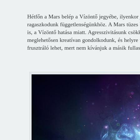
Hétfőn a Mars belép a Vízöntő jegyébe, ilyenkor 
ragaszkodunk függetlenségünkhöz. A Mars tüzes b
is, a Vízöntő hatása miatt. Agresszivitásunk csök
meglehetősen kreatívan gondolkodunk, és helyre
frusztráló lehet, mert nem kívánjuk a másik fulla