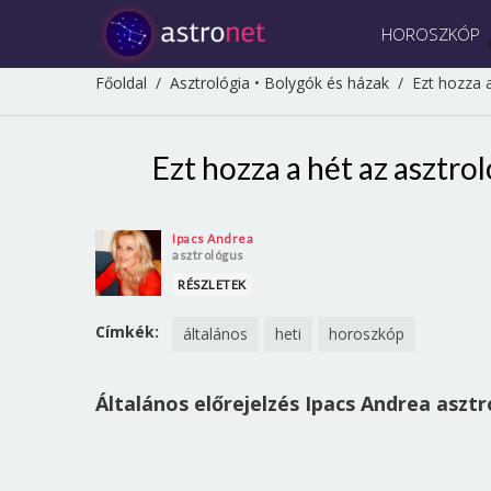
HOROSZKÓP
Főoldal
/
Asztrológia
•
Bolygók és házak
/
Ezt hozza a
Ezt hozza a hét az asztrol
Ipacs Andrea
asztrológus
RÉSZLETEK
Címkék:
általános
heti
horoszkóp
Általános előrejelzés Ipacs Andrea asztr