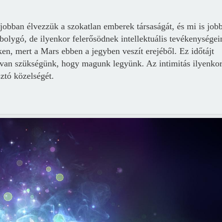
jobban élvezzük a szokatlan emberek társaságát, és mi is job
olygó, de ilyenkor felerősödnek intellektuális tevékenységei
ken, mert a Mars ebben a jegyben veszít erejéből. Ez időtájt
 van szükségünk, hogy magunk legyünk. Az intimitás ilyenko
sztó közelségét.