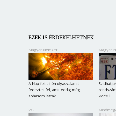
EZEK IS ÉRDEKELHETNEK
Magyar Nemzet
Magyar 
A Nap felszínén olyasvalamit
Szidhatju
fedeztek fel, amit eddig még
rendszám
sohasem láttak
kiderül
VG
Mindmeg