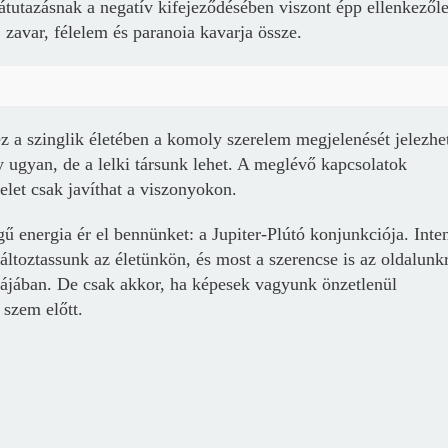
átutazásnak a negatív kifejeződésében viszont épp ellenkezől
, zavar, félelem és paranoia kavarja össze.
z a szinglik életében a komoly szerelem megjelenését jelezhet
 ugyan, de a lelki társunk lehet. A meglévő kapcsolatok
elet csak javíthat a viszonyokon.
 energia ér el bennünket: a Jupiter-Plútó konjunkciója. Inte
áltoztassunk az életünkön, és most a szerencse is az oldalunk
rmájában. De csak akkor, ha képesek vagyunk önzetlenül
 szem előtt.
Borsonline bejelentkezés
E-mail cím vagy felhasználónév