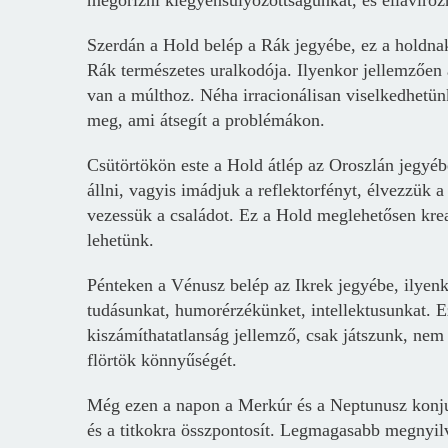
megőrizni kiegyensúlyozottságunkat, és ellavírozn
Szerdán a Hold belép a Rák jegyébe, ez a holdnak
Rák természetes uralkodója. Ilyenkor jellemzően 
van a múlthoz. Néha irracionálisan viselkedhetün
meg, ami átsegít a problémákon.
Csütörtökön este a Hold átlép az Oroszlán jegyéb
állni, vagyis imádjuk a reflektorfényt, élvezzük
vezessük a családot. Ez a Hold meglehetősen krea
lehetünk.
Pénteken a Vénusz belép az Ikrek jegyébe, ilyen
tudásunkat, humorérzékünket, intellektusunkat. Ez
kiszámíthatatlanság jellemző, csak játszunk, nem
flörtök könnyűségét.
Még ezen a napon a Merkúr és a Neptunusz konjunk
és a titkokra összpontosít. Legmagasabb megnyilvá