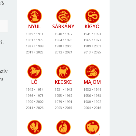
eg,
NYÚL
SÁRKÁNY
KÍGYÓ
1939
1951
1940
1952
1941
1953
1963
1975
1964
1976
1965
1977
i.
1987
1999
1988
2000
1989
2001
2011
2023
2012
2024
2013
2025
nzív
ra
LÓ
KECSKE
MAJOM
1942
1954
1931
1943
1932
1944
1966
1978
1955
1967
1956
1968
1990
2002
1979
1991
1980
1992
2014
2026
2003
2015
2004
2016