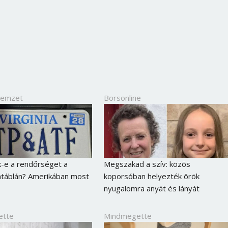
Jelszó
Mégse
Bejelentkezés
Nemzet
Borsonline
k-e a rendőrséget a
Megszakad a szív: közös
táblán? Amerikában most
koporsóban helyezték örök
nyugalomra anyát és lányát
ette
Mindmegette