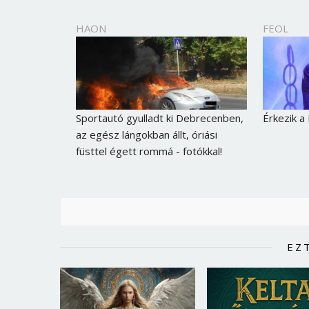
HAON
FEOL
Sportautó gyulladt ki Debrecenben,
Érkezik a
az egész lángokban állt, óriási
füsttel égett rommá - fotókkal!
EZ