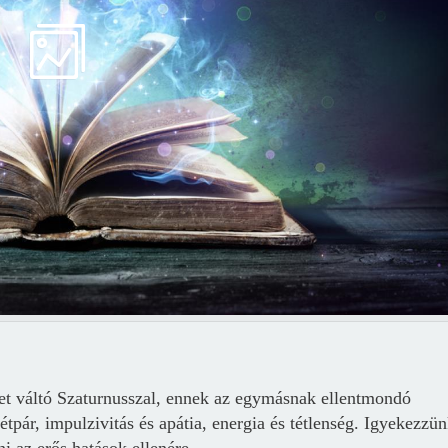
yet váltó Szaturnusszal, ennek az egymásnak ellentmondó
tpár, impulzivitás és apátia, energia és tétlenség. Igyekezzü