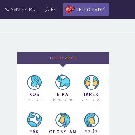
SZÁMMISZTIKA
JÁTÉK
RETRO RÁDIÓ
HOROSZKÓP
KOS
BIKA
IKREK
III. 21. - IV. 19.
IV. 20. - V. 20.
V. 21. - VI. 21.
RÁK
OROSZLÁN
SZŰZ