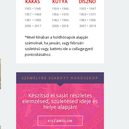
KAKAS
KUTYA
DISZNÓ
1933
1945
1934
1946
1935
1947
1957
1969
1958
1970
1959
1971
1981
1993
1982
1994
1983
1995
2005
2017
2006
2018
2007
2019
*Mivel Kínában a holdhónapok alapján
számolnak, ha januári, vagy februári
születésű vagy, kattints ide a csillagjegyed
pontosításához.
SZEMÉLYRE SZABOTT HOROSZKÓP
Készítsd el saját részletes
elemzésed, születésed ideje és
helye alapján!
KISZÁMOLOM