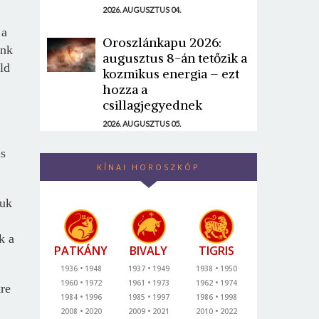
2026. AUGUSZTUS 04.
 a
Oroszlánkapu 2026:
ünk
augusztus 8-án tetőzik a
ld
kozmikus energia – ezt
hozza a
csillagjegyednek
2026. AUGUSZTUS 05.
is
KÍNAI HOROSZKÓP
juk
k a
PATKÁNY
BIVALY
TIGRIS
1936
1948
1937
1949
1938
1950
1960
1972
1961
1973
1962
1974
kre
1984
1996
1985
1997
1986
1998
2008
2020
2009
2021
2010
2022