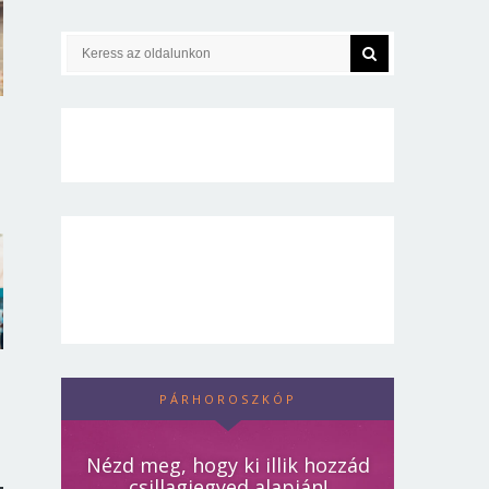
PÁRHOROSZKÓP
Nézd meg, hogy ki illik hozzád
csillagjegyed alapján!