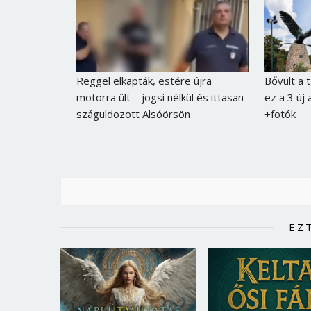
Reggel elkapták, estére újra
Bővült a 
motorra ült – jogsi nélkül és ittasan
ez a 3 új
száguldozott Alsóörsön
+fotók
EZ