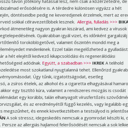
osszú távon jótékony hatással lesz, nem csak a közérzetedre, de
nbizalmad erősödésére is. A térdedre különösen vigyázz a hét
lején, döntéseidbe pedig ne keveredjenek érzelmek, mert az ere
erveid sokkal célravezetőbbek lesznek.
Allergia, fulladás >>>
BIK
orkod átmenetileg nagyon gyakran kiszárad, ami kedvez a vírusok
egtelepedésének. Gyakrabban igyál vizet, és időnként gargalizálj
ertőtlenítő toroköblögetővel, valamint őszintén mondd meg a
éleményedet mindenkinek. Ezzel talán megelőzheted a gyulladást
ár a hét elejétől kedvező kikapcsolódási és regenerálódási
ehetőségeid adódnak.
Együtt, a szabadban >>>
IKREK
A telihold
özeledése most szokatlanul nyugtalanná tehet. Ellenőrizd gyakra
 vérnyomásodat. Úgy tűnik, izgatottságodat, esetleg
, a zsíros ételek, az alkohol és a cigaretta elhagyásával hamar
 akkor egy tisztító kúra, valamint a rendszeres mozgás is csodát
lémáidat egy korábbi, talán elhanyagolt vírusfertőzés szövődm
aborvizsgálat, és az eredményétől függő kezelés, vagy legalább e
 is megszűnhet, és ennek következtében a testsúlyod is jelentős
ÁN
A sok stressz, idegeskedés nemcsak a gyomrodat készíti ki, 
 Persze az allergiás hajlamod felerősödését nemcsak a sok lelki