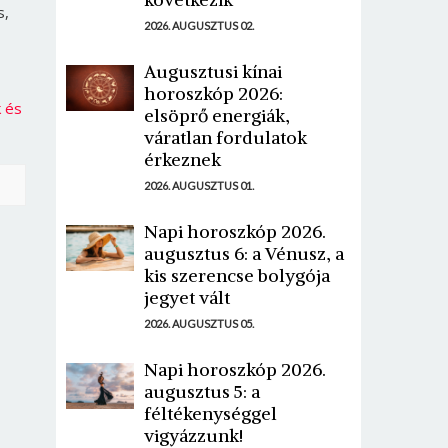
s,
2026. AUGUSZTUS 02.
Augusztusi kínai
horoszkóp 2026:
k és
elsöprő energiák,
váratlan fordulatok
érkeznek
2026. AUGUSZTUS 01.
Napi horoszkóp 2026.
augusztus 6: a Vénusz, a
kis szerencse bolygója
jegyet vált
2026. AUGUSZTUS 05.
Napi horoszkóp 2026.
augusztus 5: a
féltékenységgel
vigyázzunk!