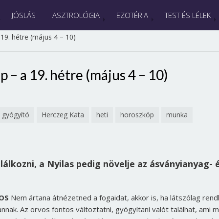
JÓSLÁS
ASZTROLÓGIA
EZOTÉRIA
TEST ÉS LÉLEK
19. hétre (május 4 – 10)
 – a 19. hétre (május 4 – 10)
gyógyító
Herczeg Kata
heti
horoszkóp
munka
lkozni, a Nyilas pedig növelje az ásványianyag- 
OS
Nem ártana átnézetned a fogaidat, akkor is, ha látszólag ren
annak. Az orvos fontos változtatni, gyógyítani valót találhat, ami 