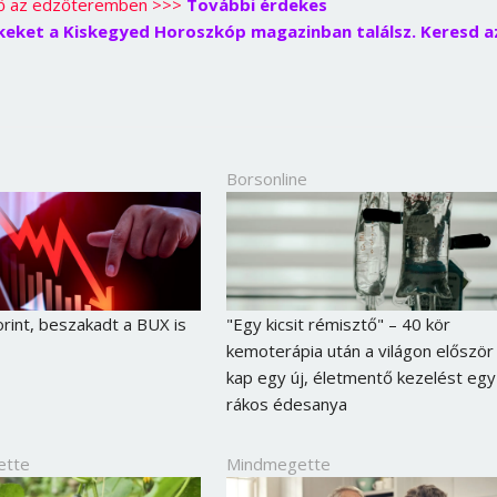
ő az edzőteremben >>>
További érdekes
Jelszó
kkeket a Kiskegyed Horoszkóp magazinban találsz. Keresd a
Mégse
Bejelentkezés
Borsonline
orint, beszakadt a BUX is
"Egy kicsit rémisztő" – 40 kör
kemoterápia után a világon először
kap egy új, életmentő kezelést egy
rákos édesanya
ette
Mindmegette