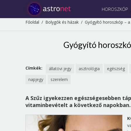
HOROSZKÓP
Főoldal
/
Bolygók és házak
/
Gyógyító horoszkóp – a 
Gyógyító horoszkóp
Címkék:
állatövi jegy
asztrológia
egészség
napjegy
szerelem
A Szűz igyekezzen egészségesebben táplá
vitaminbevételt a következő napokban.
K
v