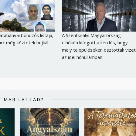
tatabányai bűnözők listája,
A Szentkirályi Magyarország
 arc még köztetek bujkál
elnökén kifogott a kérdés, hogy
mely településeken osztottak vizet
az idei hőhullámban
T MÁR LÁTTAD?