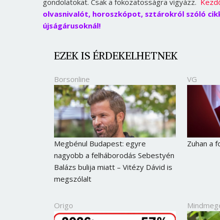
gondolatokat. Csak a fokozatosságra vigyázz.
Kezd
olvasnivalót, horoszkópot, sztárokról szóló ci
újságárusoknál!
EZEK IS ÉRDEKELHETNEK
Borsonline
VG
Megbénul Budapest: egyre
Zuhan a f
nagyobb a felháborodás Sebestyén
Balázs bulija miatt – Vitézy Dávid is
megszólalt
Origo
Mindmeg