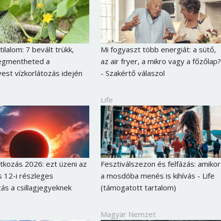
tilalom: 7 bevált trükk,
Mi fogyaszt több energiát: a sütő,
egmentheted a
az air fryer, a mikro vagy a főzőlap?
st vízkorlátozás idején
- Szakértő válaszol
Life
kozás 2026: ezt üzeni az
Fesztiválszezon és felfázás: amikor
 12-i részleges
a mosdóba menés is kihívás - Life
ás a csillagjegyeknek
(támogatott tartalom)
Magyar Nemzet