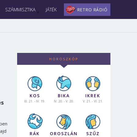
SZÁMMISZTIKA
JÁTÉK
RETRO RÁDIÓ
HOROSZKÓP
KOS
BIKA
IKREK
és
III. 21. - IV. 19.
IV. 20. - V. 20.
V. 21. - VI. 21.
dben
majd
RÁK
OROSZLÁN
SZŰZ