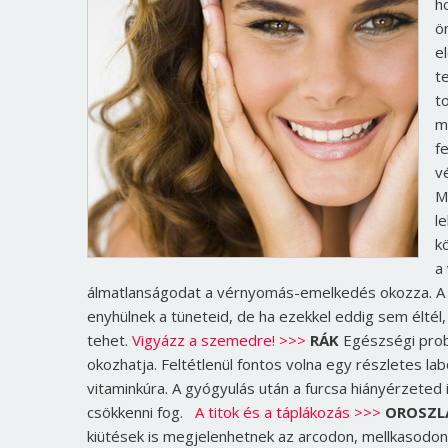
h
ö
e
t
t
m
f
v
M
l
k
a
álmatlanságodat a vérnyomás-emelkedés okozza. A só
enyhülnek a tüneteid, de ha ezekkel eddig sem éltél,
tehet.
Vigyázz a szemedre! >>>
RÁK
Egészségi prob
okozhatja. Feltétlenül fontos volna egy részletes l
vitaminkúra. A gyógyulás után a furcsa hiányérzeted
csökkenni fog.
A titok és a táplákozás >>>
OROSZL
kiütések is megjelenhetnek az arcodon, mellkasodon.