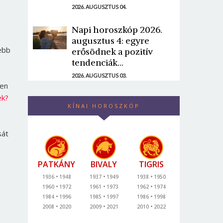
2026. AUGUSZTUS 04.
Napi horoszkóp 2026.
augusztus 4: egyre
ebb
erősödnek a pozitív
tendenciák...
2026. AUGUSZTUS 03.
ben
ek?
KÍNAI HOROSZKÓP
sát
PATKÁNY
BIVALY
TIGRIS
1936
1948
1937
1949
1938
1950
1960
1972
1961
1973
1962
1974
1984
1996
1985
1997
1986
1998
2008
2020
2009
2021
2010
2022