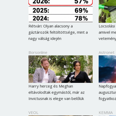
Rétvári: Olyan alacsony a
Locsolási 
gáztározók feltöltöttsége, mint a
amivel m
nagy válság idején
veteménye
Borsonline
Astronet
Harry herceg és Meghan
Napfogyat
eltávolodtak egymástól, már az
augusztus
Invictusnak is elege van belőlük
fogyatkoz
VEOL
KEMMA