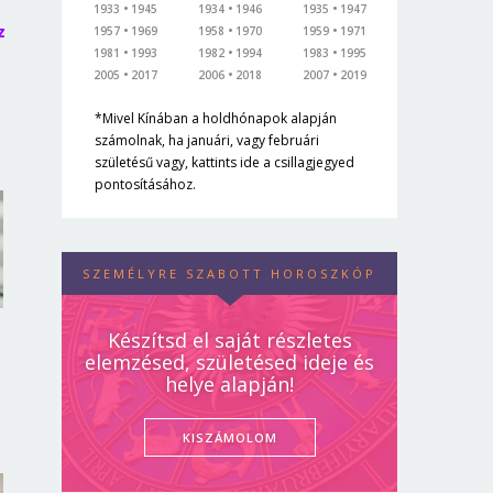
1933
1945
1934
1946
1935
1947
z
1957
1969
1958
1970
1959
1971
1981
1993
1982
1994
1983
1995
2005
2017
2006
2018
2007
2019
*Mivel Kínában a holdhónapok alapján
számolnak, ha januári, vagy februári
születésű vagy, kattints ide a csillagjegyed
pontosításához.
SZEMÉLYRE SZABOTT HOROSZKÓP
Készítsd el saját részletes
elemzésed, születésed ideje és
helye alapján!
KISZÁMOLOM