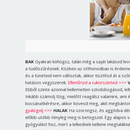
BAK
Gyakran köhögsz, talán még a saját lakásod leveg
a tüdőszűrésnek. Közben az otthonodban is érdemes 
és a tüneteid nem változtak, akkor tisztítsd át a sz
hatásos vegyszerek.
Ellenőrizd a cukorszinted >>>
Ebből szinte azonnal kellemetlen szívdobogásod, lel
Inkább számolj tízig, mielőtt reagálsz valamire, am
bocsánatkérésre, akkor kövesd meg, akit megbántott
gyalogolj >>>
HALAK
Ha szorongsz, és aggódva déd
előbb-utóbb tényleg meg is betegszel. Egy alapos v
gyógyulást hoz, mert a lelkednek kellene megtalálni