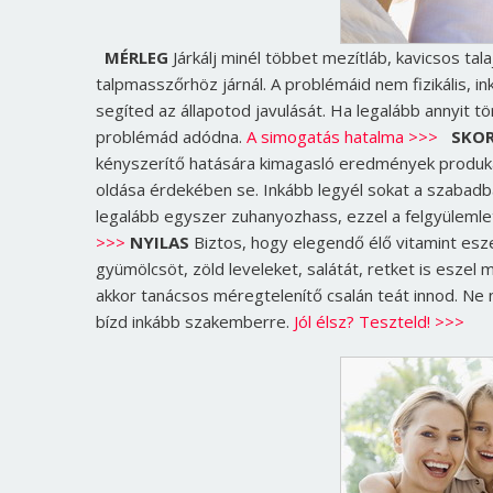
MÉRLEG
Járkálj minél többet mezítláb, kavicsos ta
talpmasszőrhöz járnál. A problémáid nem fizikális, 
segíted az állapotod javulását. Ha legalább annyit
problémád adódna.
A simogatás hatalma >>>
SKOR
kényszerítő hatására kimagasló eredmények produkál
oldása érdekében se. Inkább legyél sokat a szabad
legalább egyszer zuhanyozhass, ezzel a felgyülemle
>>>
NYILAS
Biztos, hogy elegendő élő vitamint eszel
gyümölcsöt, zöld leveleket, salátát, retket is eszel
akkor tanácsos méregtelenítő csalán teát innod. Ne
bízd inkább szakemberre.
Jól élsz? Teszteld! >>>