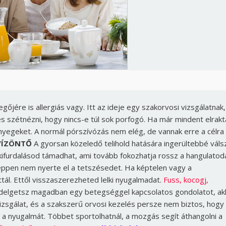
őjére is allergiás vagy. Itt az ideje egy szakorvosi vizsgálatnak,
szétnézni, hogy nincs-e túl sok porfogó. Ha már mindent elraktá
őnyegeket. A normál pórszívózás nem elég, de vannak erre a célra
VÍZÖNTŐ
A gyorsan közeledő telihold hatására ingerültebbé válsz
kifurdalásod támadhat, ami tovább fokozhatja rossz a hangulatoda
i éppen nem nyerte el a tetszésedet. Ha képtelen vagy a
Borsonline bejelentkezés
ál. Ettől visszaszerezheted lelki nyugalmadat.
Fuss, kocogj,
elgetsz magadban egy betegséggel kapcsolatos gondolatot, ak
E-mail cím vagy felhasználónév
izsgálat, és a szakszerű orvosi kezelés persze nem biztos, hogy
a a nyugalmát. Többet sportolhatnál, a mozgás segít áthangolni a