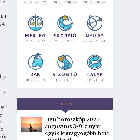
 az
VI. 22. - VII. 22.
VII. 23. - VIII. 22.
VIII. 23. - IX. 22.
deti
A
A
MÉRLEG
SKORPIÓ
NYILAS
IX. 23. - X. 22.
X. 23. - XI. 21.
XI. 22. - XII. 21.
.
BAK
VÍZÖNTŐ
HALAK
bban
XII. 22. - I. 19.
I. 20. - II. 18.
II. 19. - III. 20.
osan
TOP 5
énye
gy
Heti horoszkóp 2026.
en
augusztus 3-9: a nyár
de
egyik legragyogóbb hete
erőt
következik