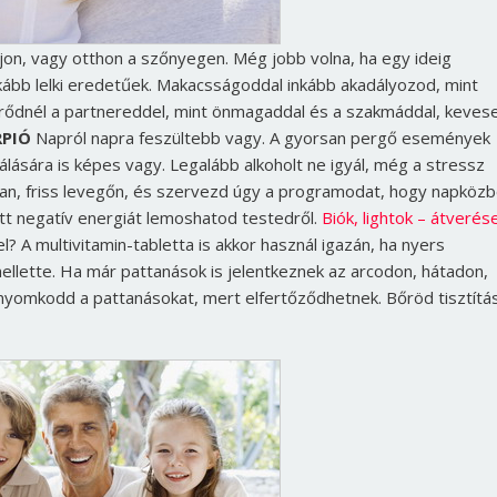
lajon, vagy otthon a szőnyegen. Még jobb volna, ha egy ideig
inkább lelki eredetűek. Makacsságoddal inkább akadályozod, mint
 törődnél a partnereddel, mint önmagaddal és a szakmáddal, keves
PIÓ
Napról napra feszültebb vagy. A gyorsan pergő események
ására is képes vagy. Legalább alkoholt ne igyál, még a stressz
ban, friss levegőn, és szervezd úgy a programodat, hogy napköz
tt negatív energiát lemoshatod testedről.
Biók, lightok – átverés
? A multivitamin-tabletta is akkor használ igazán, ha nyers
 mellette. Ha már pattanások is jelentkeznek az arcodon, hátadon,
 nyomkodd a pattanásokat, mert elfertőződhetnek. Bőröd tisztítá