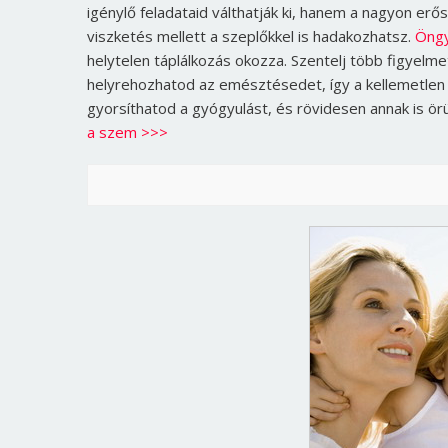
igénylő feladataid válthatják ki, hanem a nagyon erő
viszketés mellett a szeplőkkel is hadakozhatsz.
Öngy
helytelen táplálkozás okozza. Szentelj több figyelme
helyrehozhatod az emésztésedet, így a kellemetlen f
gyorsíthatod a gyógyulást, és rövidesen annak is ör
a szem >>>