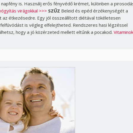
s napfény is. Használj erős fényvédő krémet, különben a pirosodá
ógyítás virágokkal >>>
SZŰZ
Beleid és epéd érzékenységét a
t az étkezésedre. Egy jól összeállított diétával tökéletesen
elfúvódást is végleg elfelejtheted. Rendszeres hasi légzéssel
ülhetsz, hogy a jó közérzeted mellett eltűnik a pocakod.
Vitamino