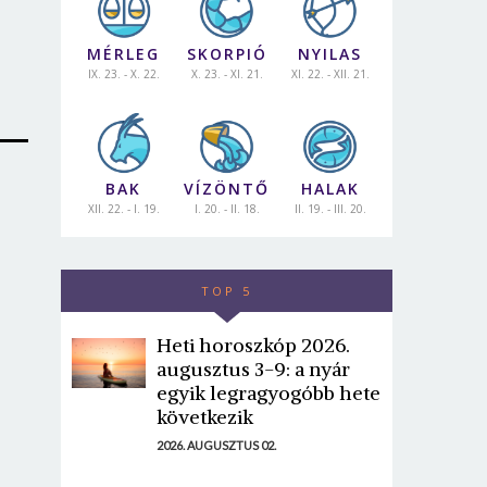
MÉRLEG
SKORPIÓ
NYILAS
IX. 23. - X. 22.
X. 23. - XI. 21.
XI. 22. - XII. 21.
BAK
VÍZÖNTŐ
HALAK
XII. 22. - I. 19.
I. 20. - II. 18.
II. 19. - III. 20.
TOP 5
Heti horoszkóp 2026.
augusztus 3-9: a nyár
egyik legragyogóbb hete
következik
2026. AUGUSZTUS 02.