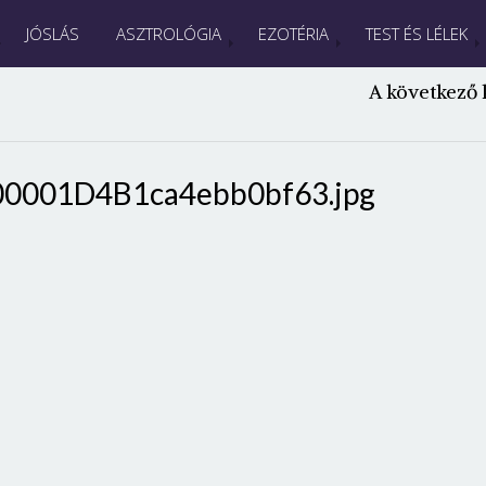
JÓSLÁS
ASZTROLÓGIA
EZOTÉRIA
TEST ÉS LÉLEK
A következő 
00001D4B1ca4ebb0bf63.jpg