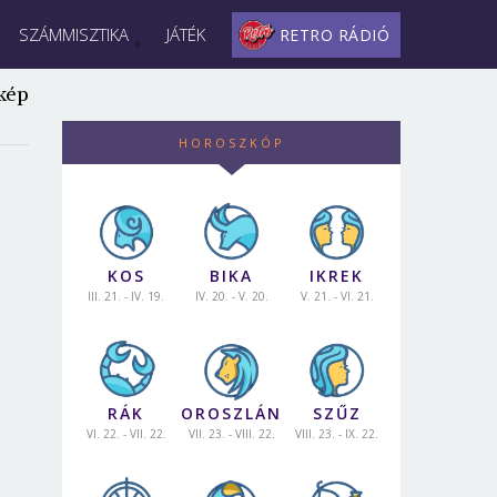
SZÁMMISZTIKA
JÁTÉK
RETRO RÁDIÓ
kép
HOROSZKÓP
KOS
BIKA
IKREK
III. 21. - IV. 19.
IV. 20. - V. 20.
V. 21. - VI. 21.
RÁK
OROSZLÁN
SZŰZ
VI. 22. - VII. 22.
VII. 23. - VIII. 22.
VIII. 23. - IX. 22.