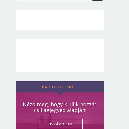
PÁRHOROSZKÓP
Nézd meg, hogy ki illik hozzád
csillagjegyed alapján!
KISZÁMOLOM