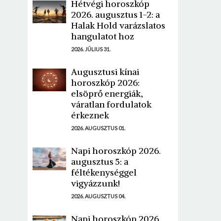
Hétvégi horoszkóp
2026. augusztus 1-2: a
Halak Hold varázslatos
hangulatot hoz
2026. JÚLIUS 31.
Augusztusi kínai
horoszkóp 2026:
elsöprő energiák,
váratlan fordulatok
érkeznek
2026. AUGUSZTUS 01.
Napi horoszkóp 2026.
augusztus 5: a
féltékenységgel
vigyázzunk!
2026. AUGUSZTUS 04.
Napi horoszkóp 2026.