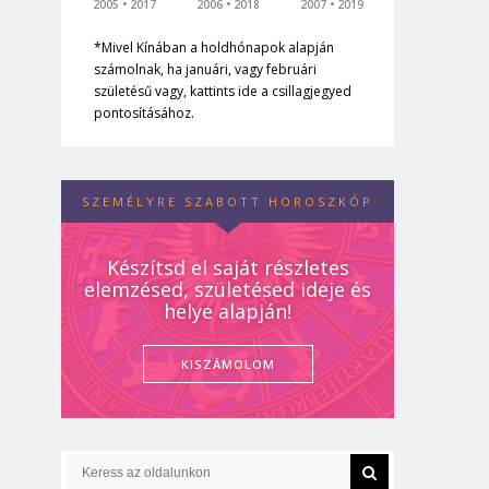
2005
2017
2006
2018
2007
2019
*Mivel Kínában a holdhónapok alapján
számolnak, ha januári, vagy februári
születésű vagy, kattints ide a csillagjegyed
pontosításához.
SZEMÉLYRE SZABOTT HOROSZKÓP
Készítsd el saját részletes
elemzésed, születésed ideje és
helye alapján!
KISZÁMOLOM