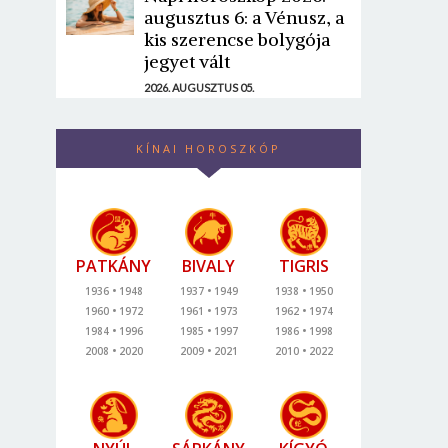
augusztus 6: a Vénusz, a
kis szerencse bolygója
jegyet vált
2026. AUGUSZTUS 05.
KÍNAI HOROSZKÓP
PATKÁNY
BIVALY
TIGRIS
1936
1948
1937
1949
1938
1950
1960
1972
1961
1973
1962
1974
1984
1996
1985
1997
1986
1998
2008
2020
2009
2021
2010
2022