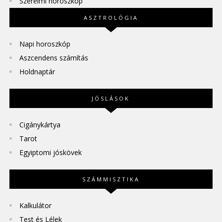
Szerelmi horoszkóp
ASZTROLÓGIA
Napi horoszkóp
Aszcendens számítás
Holdnaptár
JÓSLÁSOK
Cigánykártya
Tarot
Egyiptomi jóskövek
SZÁMMISZTIKA
Kalkulátor
Test és Lélek