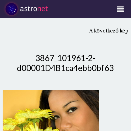
A következő kép
3867_101961-2-
d00001D4B1ca4ebb0bf63