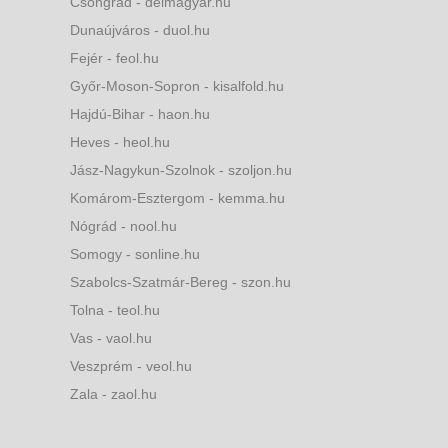
Csongrád - delmagyar.hu
Dunaújváros - duol.hu
Fejér - feol.hu
Győr-Moson-Sopron - kisalfold.hu
Hajdú-Bihar - haon.hu
Heves - heol.hu
Jász-Nagykun-Szolnok - szoljon.hu
Komárom-Esztergom - kemma.hu
Nógrád - nool.hu
Somogy - sonline.hu
Szabolcs-Szatmár-Bereg - szon.hu
Tolna - teol.hu
Vas - vaol.hu
Veszprém - veol.hu
Zala - zaol.hu