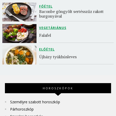
FŐÉTEL
Baconbe göngyölt sertésszűz rakott 
burgonyával
VEGETÁRIÁNUS
Falafel
ELŐÉTEL
Újházy tyúkhúsleves
HOROSZKÓPOK
Személyre szabott horoszkóp
Párhoroszkóp