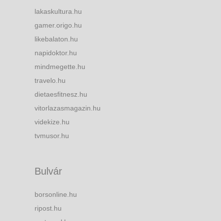
lakaskultura.hu
gamer.origo.hu
likebalaton.hu
napidoktor.hu
mindmegette.hu
travelo.hu
dietaesfitnesz.hu
vitorlazasmagazin.hu
videkize.hu
tvmusor.hu
Bulvár
borsonline.hu
ripost.hu