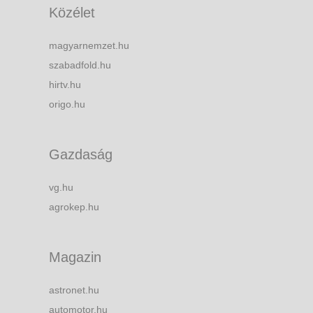
Közélet
magyarnemzet.hu
szabadfold.hu
hirtv.hu
origo.hu
Gazdaság
vg.hu
agrokep.hu
Magazin
astronet.hu
automotor.hu