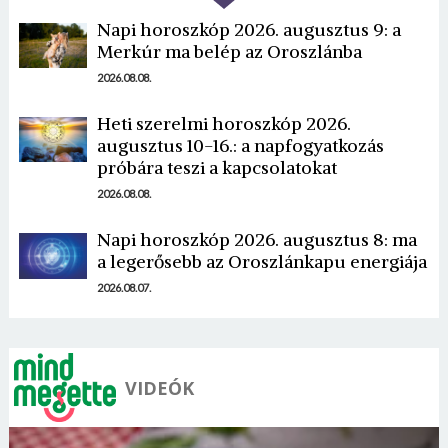
Napi horoszkóp 2026. augusztus 9: a
Merkúr ma belép az Oroszlánba
2026.08.08.
Heti szerelmi horoszkóp 2026.
Borsonline bejelentkezés
augusztus 10-16.: a napfogyatkozás
próbára teszi a kapcsolatokat
E-mail cím vagy felhasználónév
2026.08.08.
Napi horoszkóp 2026. augusztus 8: ma
a legerősebb az Oroszlánkapu energiája
Jelszó
2026.08.07.
Mégse
Bejelentkezés
VIDEÓK