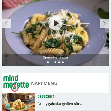
Spenótos tészta
NAPI MENÜ
DESSZERT
Aranygaluska grillen sütve