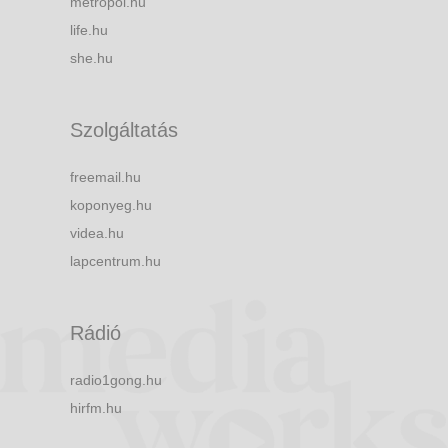
metropol.hu
life.hu
she.hu
Szolgáltatás
freemail.hu
koponyeg.hu
videa.hu
lapcentrum.hu
Rádió
radio1gong.hu
hirfm.hu