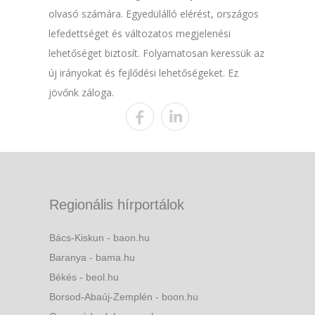
olvasó számára. Egyedülálló elérést, országos
lefedettséget és változatos megjelenési
lehetőséget biztosít. Folyamatosan keressük az
új irányokat és fejlődési lehetőségeket. Ez
jövőnk záloga.
Regionális hírportálok
Bács-Kiskun - baon.hu
Baranya - bama.hu
Békés - beol.hu
Borsod-Abaúj-Zemplén - boon.hu