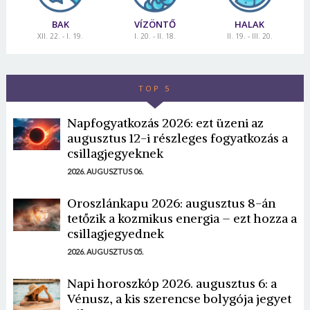
BAK
VÍZÖNTŐ
HALAK
XII. 22. - I. 19.
I. 20. - II. 18.
II. 19. - III. 20.
TOP 5
Napfogyatkozás 2026: ezt üzeni az
augusztus 12-i részleges fogyatkozás a
csillagjegyeknek
2026. AUGUSZTUS 06.
Oroszlánkapu 2026: augusztus 8-án
tetőzik a kozmikus energia – ezt hozza a
csillagjegyednek
2026. AUGUSZTUS 05.
Napi horoszkóp 2026. augusztus 6: a
Vénusz, a kis szerencse bolygója jegyet