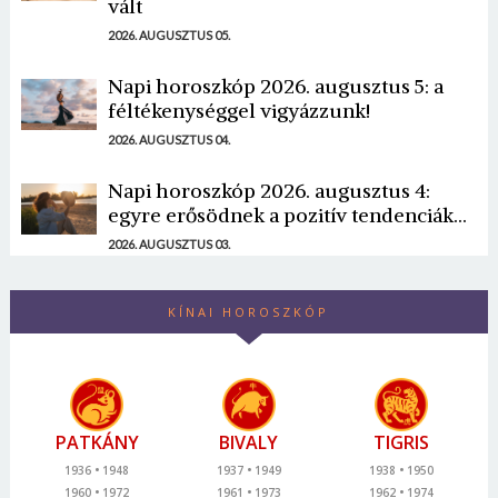
vált
2026. AUGUSZTUS 05.
Napi horoszkóp 2026. augusztus 5: a
féltékenységgel vigyázzunk!
2026. AUGUSZTUS 04.
Napi horoszkóp 2026. augusztus 4:
egyre erősödnek a pozitív tendenciák...
2026. AUGUSZTUS 03.
KÍNAI HOROSZKÓP
PATKÁNY
BIVALY
TIGRIS
1936
1948
1937
1949
1938
1950
1960
1972
1961
1973
1962
1974