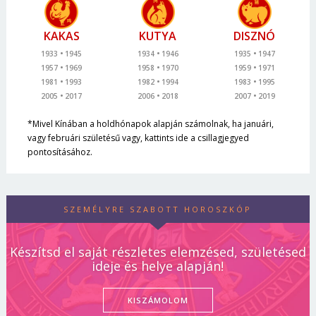
KAKAS
KUTYA
DISZNÓ
1933
1945
1934
1946
1935
1947
1957
1969
1958
1970
1959
1971
1981
1993
1982
1994
1983
1995
2005
2017
2006
2018
2007
2019
*Mivel Kínában a holdhónapok alapján számolnak, ha januári,
vagy februári születésű vagy, kattints ide a csillagjegyed
pontosításához.
SZEMÉLYRE SZABOTT HOROSZKÓP
Készítsd el saját részletes elemzésed, születésed
ideje és helye alapján!
KISZÁMOLOM