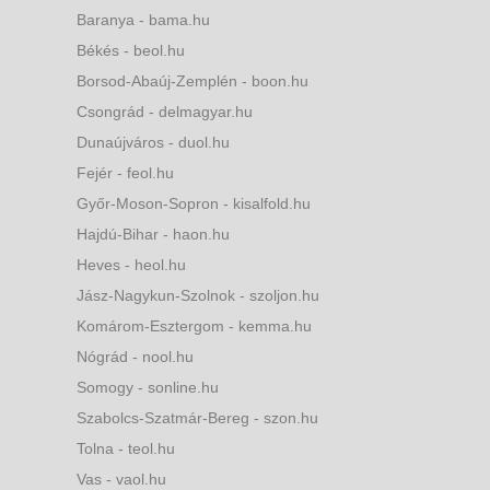
Baranya - bama.hu
Békés - beol.hu
Borsod-Abaúj-Zemplén - boon.hu
Csongrád - delmagyar.hu
Dunaújváros - duol.hu
Fejér - feol.hu
Győr-Moson-Sopron - kisalfold.hu
Hajdú-Bihar - haon.hu
Heves - heol.hu
Jász-Nagykun-Szolnok - szoljon.hu
Komárom-Esztergom - kemma.hu
Nógrád - nool.hu
Somogy - sonline.hu
Szabolcs-Szatmár-Bereg - szon.hu
Tolna - teol.hu
Vas - vaol.hu