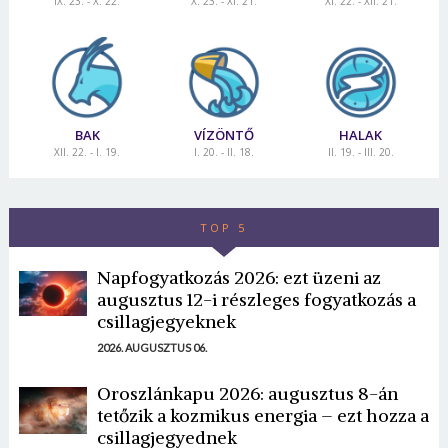
IX. 23. - X. 22.
X. 23. - XI. 21.
XI. 22. - XII. 21.
Jelszó
Mégse
Bejelentkezés
BAK
VÍZÖNTŐ
HALAK
XII. 22. - I. 19.
I. 20. - II. 18.
II. 19. - III. 20.
TOP 5
Napfogyatkozás 2026: ezt üzeni az
augusztus 12-i részleges fogyatkozás a
csillagjegyeknek
2026. AUGUSZTUS 06.
Oroszlánkapu 2026: augusztus 8-án
tetőzik a kozmikus energia – ezt hozza a
csillagjegyednek