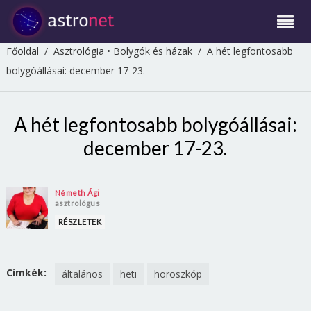
Főoldal
/
Asztrológia
•
Bolygók és házak
/
A hét legfontosabb
bolygóállásai: december 17-23.
A hét legfontosabb bolygóállásai:
december 17-23.
Németh Ági
asztrológus
RÉSZLETEK
Címkék:
általános
heti
horoszkóp