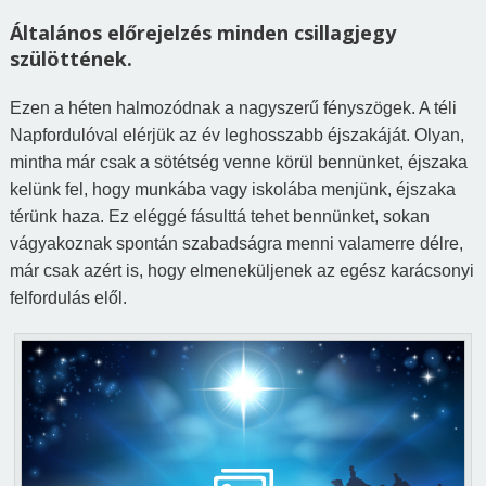
Általános előrejelzés minden csillagjegy
szülöttének.
Ezen a héten h
almozódnak a nagyszerű fényszögek.
A
téli
Napforduló
val
elérjük
az év leghosszabb éjszakáját. Olyan,
mintha már csak a sötétség venne körül bennünket, éjszaka
kelünk fel, hogy munkába vagy iskolába menjünk, éjszaka
térünk haza. Ez eléggé
fásulttá tehet
bennünket, sokan
vágyakoznak spontán szabadságra menni valamerre délre,
már csak azért is, hogy elmeneküljenek az egész karácsonyi
felfordulás elől.