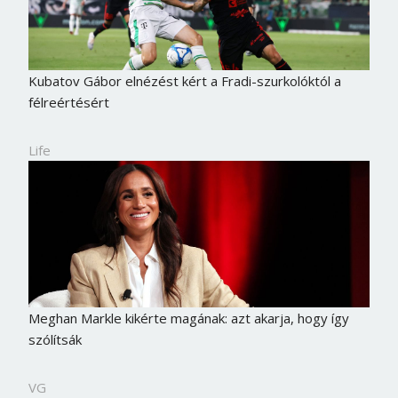
Kubatov Gábor elnézést kért a Fradi-szurkolóktól a
félreértésért
Life
Meghan Markle kikérte magának: azt akarja, hogy így
szólítsák
VG