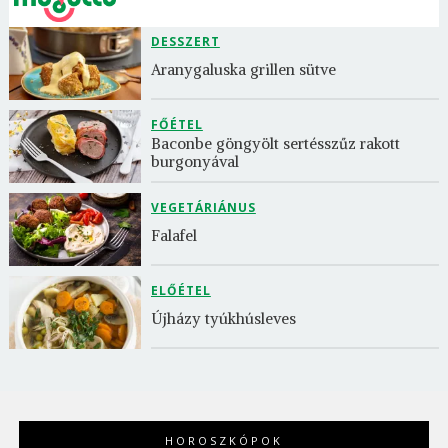
DESSZERT
Aranygaluska grillen sütve
FŐÉTEL
Baconbe göngyölt sertésszűz rakott 
burgonyával
VEGETÁRIÁNUS
Falafel
ELŐÉTEL
Újházy tyúkhúsleves
HOROSZKÓPOK