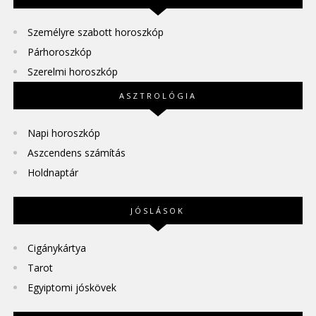
Személyre szabott horoszkóp
Párhoroszkóp
Szerelmi horoszkóp
ASZTROLÓGIA
Napi horoszkóp
Aszcendens számítás
Holdnaptár
JÓSLÁSOK
Cigánykártya
Tarot
Egyiptomi jóskövek