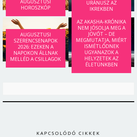
AUGUSZTUSI
URÁNUSZ AZ
HOROSZKÓP
IKREKBEN
AZ AKASHA-KRÓNIKA
NEM JÓSOLJA MEG A
JÖVŐT – DE
AUGUSZTUSI
MEGMUTATJA, MIÉRT
SZERENCSENAPOK
ISMÉTLŐDNEK
2026: EZEKEN A
UGYANAZOK A
NAPOKON ÁLLNAK
HELYZETEK AZ
MELLÉD A CSILLAGOK
ÉLETÜNKBEN
KAPCSOLÓDÓ CIKKEK