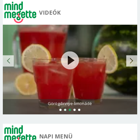
VIDEÓK
Görögdinnye-limonádé
NAPI MENÜ