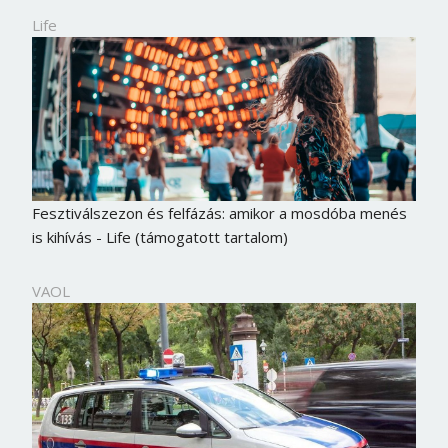
Life
Fesztiválszezon és felfázás: amikor a mosdóba menés
is kihívás - Life (támogatott tartalom)
VAOL