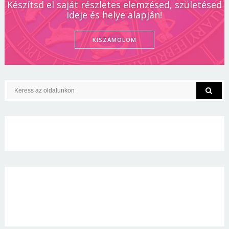
Készítsd el saját részletes elemzésed, születésed
ideje és helye alapján!
KISZÁMOLOM