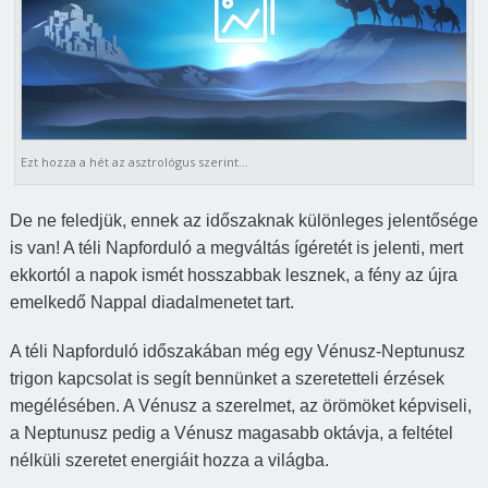
Ezt hozza a hét az asztrológus szerint…
D
e
ne feledjük,
ennek az idő
szaknak
különleges jelentősége
is van! A téli Napforduló a megváltás ígéret
ét is jelenti
, mert
ekkortól a
napok ismét hosszabbak lesznek, a fény az újra
emelkedő Nappal diadalmenetet tart.
A
téli Napforduló
időszakában még egy Vénusz-Neptunusz
trigon kapcsolat is segít bennünket
a szeretetteli érzések
megélésében. A Vénusz a szerelmet, az örömöket képviseli,
a Neptunusz pedig a Vénusz magasabb oktávja, a feltétel
nélküli szeretet energiáit hozza a világba.