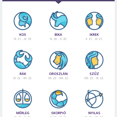
KOS
BIKA
IKREK
III. 21. - IV. 19.
IV. 20. - V. 20.
V. 21. - VI. 21.
RÁK
OROSZLÁN
SZŰZ
VI. 22. - VII. 22.
VII. 23. - VIII. 22.
VIII. 23. - IX. 22.
Borsonline bejelentkezés
E-mail cím vagy felhasználónév
MÉRLEG
SKORPIÓ
NYILAS