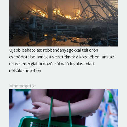
Újabb behatolás: robbanóanyagokkal teli drón
csapódott be annak a vezetéknek a közelében, ami az
orosz energiahordozókról való leválás miatt
nélkülözhetetlen
Mindmegette