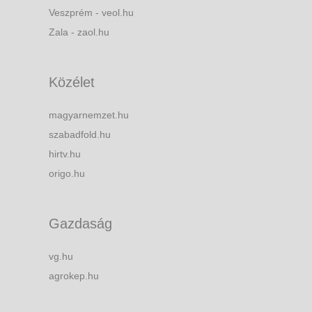
Veszprém - veol.hu
Zala - zaol.hu
Közélet
magyarnemzet.hu
szabadfold.hu
hirtv.hu
origo.hu
Gazdaság
vg.hu
agrokep.hu