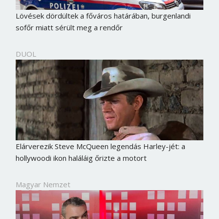
Lövések dördültek a főváros határában, burgenlandi
sofőr miatt sérült meg a rendőr
DUOL
Elárverezik Steve McQueen legendás Harley-jét: a
hollywoodi ikon haláláig őrizte a motort
Magyar Nemzet