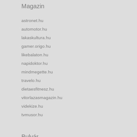
Magazin
astronet.hu
automotor.hu
lakaskultura.hu
gamer.origo.hu
likebalaton.hu
napidoktor.hu
mindmegette.hu
travelo.hu
dietaesfitnesz.hu
vitorlazasmagazin.hu
videkize.hu
tvmusor.hu
Bulvár