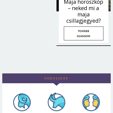
Maja horoszkóp
– neked mi a
maja
csillagjegyed?
TOVÁBB
OLVASOM
HOROSZKÓP