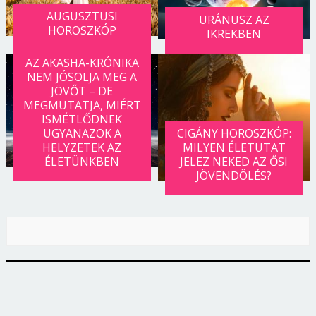
AUGUSZTUSI
URÁNUSZ AZ
HOROSZKÓP
IKREKBEN
AZ AKASHA-KRÓNIKA
NEM JÓSOLJA MEG A
JÖVŐT – DE
MEGMUTATJA, MIÉRT
ISMÉTLŐDNEK
UGYANAZOK A
CIGÁNY HOROSZKÓP:
HELYZETEK AZ
MILYEN ÉLETUTAT
ÉLETÜNKBEN
JELEZ NEKED AZ ŐSI
JÖVENDÖLÉS?