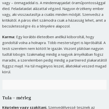
vagy – önmagaddal is. A mindennapjaidat óraműpontossággal
éled. Feladataidat alázattal végzed. Nagyon érzékeny ember
vagy, aki visszautasítja a csalás minden módját. Szenvedsz a
kritikától. A páros élet számodra csak a házasság lehet, amit a
becsületességre és a tényekre alapozol.
Karma:
Egy korábbi életedben anélkül kóboroltál, hogy
gondoltál volna a holnapra. Több mesterséget is kipróbáltál. A
testi szerelem nem kötött le igazán. Viszont plátóian nagyon
tudtál lobogni. Szakmailag mindig a nagyok árnyékában fogsz
maradni, a szerelemben pedig mindig a partnered jóakaratától
függsz majd. Ha túl magányos leszel, állatokkal veszed magad
körül.
Tula – mérleg
Képtelen vagy szakítani.
Szenvedélyessé tesznek az