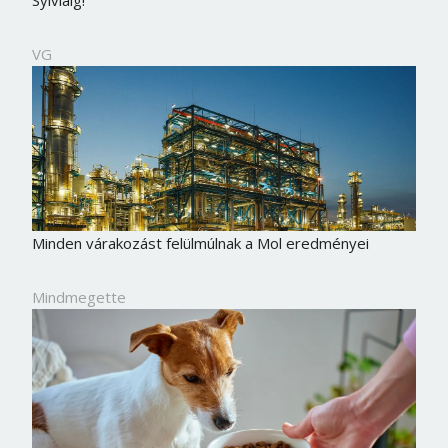
Sylviáig!
VG
Minden várakozást felülmúlnak a Mol eredményei
Mindmegette