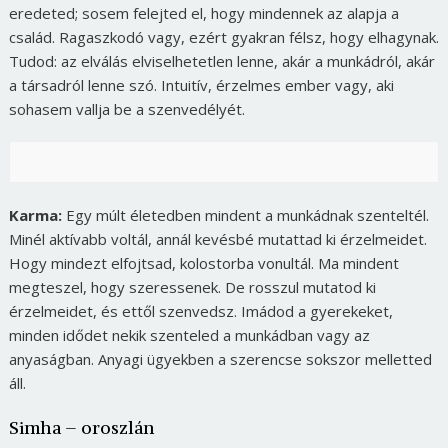
eredeted; sosem felejted el, hogy mindennek az alapja a
család. Ragaszkodó vagy, ezért gyakran félsz, hogy elhagynak.
Tudod: az elválás elviselhetetlen lenne, akár a munkádról, akár
a társadról lenne szó. Intuitív, érzelmes ember vagy, aki
sohasem vallja be a szenvedélyét.
Karma:
Egy múlt életedben mindent a munkádnak szenteltél.
Minél aktívabb voltál, annál kevésbé mutattad ki érzelmeidet.
Hogy mindezt elfojtsad, kolostorba vonultál. Ma mindent
megteszel, hogy szeressenek. De rosszul mutatod ki
érzelmeidet, és ettől szenvedsz. Imádod a gyerekeket,
minden idődet nekik szenteled a munkádban vagy az
anyaságban. Anyagi ügyekben a szerencse sokszor melletted
áll.
Simha – oroszlán