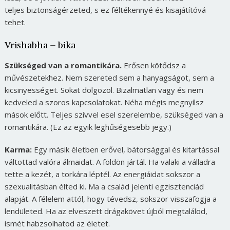
teljes biztonságérzeted, s ez féltékennyé és kisajátítóvá
tehet.
Vrishabha – bika
Szükséged van a romantikára.
Erősen kötődsz a
művészetekhez. Nem szereted sem a hanyagságot, sem a
kicsinyességet. Sokat dolgozol. Bizalmatlan vagy és nem
kedveled a szoros kapcsolatokat. Néha mégis megnyílsz
mások előtt. Teljes szívvel esel szerelembe, szükséged van a
romantikára. (Ez az egyik leghűségesebb jegy.)
Karma:
Egy másik életben erővel, bátorsággal és kitartással
váltottad valóra álmaidat. A földön jártál. Ha valaki a válladra
tette a kezét, a torkára léptél. Az energiáidat sokszor a
szexualitásban élted ki. Ma a család jelenti egzisztenciád
alapját. A félelem attól, hogy tévedsz, sokszor visszafogja a
lendületed. Ha az elveszett drágakövet újból megtalálod,
ismét habzsolhatod az életet.