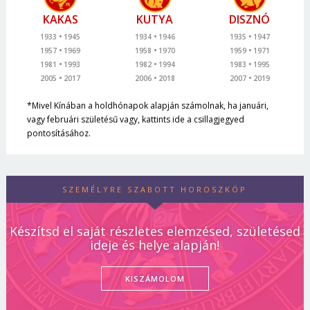
KAKAS
KUTYA
DISZNÓ
1933
1945
1934
1946
1935
1947
1957
1969
1958
1970
1959
1971
1981
1993
1982
1994
1983
1995
2005
2017
2006
2018
2007
2019
*Mivel Kínában a holdhónapok alapján számolnak, ha januári,
vagy februári születésű vagy, kattints ide a csillagjegyed
pontosításához.
SZEMÉLYRE SZABOTT HOROSZKÓP
Készítsd el saját részletes elemzésed, születésed
ideje és helye alapján!
KISZÁMOLOM