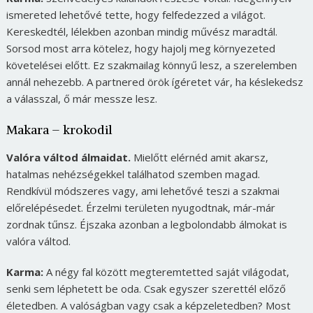
ismereted lehetővé tette, hogy felfedezzed a világot.
Kereskedtél, lélekben azonban mindig művész maradtál.
Sorsod most arra kötelez, hogy hajolj meg környezeted
követelései előtt. Ez szakmailag könnyű lesz, a szerelemben
annál nehezebb. A partnered örök ígéretet vár, ha késlekedsz
a válasszal, ő már messze lesz.
Makara – krokodil
Valóra váltod álmaidat.
Mielőtt elérnéd amit akarsz,
hatalmas nehézségekkel találhatod szemben magad.
Rendkívül módszeres vagy, ami lehetővé teszi a szakmai
előrelépésedet. Érzelmi területen nyugodtnak, már-már
zordnak tűnsz. Éjszaka azonban a legbolondabb álmokat is
valóra váltod.
Karma:
A négy fal között megteremtetted saját világodat,
senki sem léphetett be oda. Csak egyszer szerettél előző
életedben. A valóságban vagy csak a képzeletedben? Most