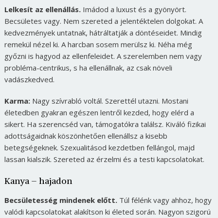
Lelkesít az ellenállás.
Imádod a luxust és a gyönyört.
Becsületes vagy. Nem szereted a jelentéktelen dolgokat. A
kedvezmények untatnak, hátráltatják a döntéseidet. Mindig
remekül nézel ki. A harcban sosem merülsz ki. Néha még
győzni is hagyod az ellenfeleidet. A szerelemben nem vagy
probléma-centrikus, s ha ellenállnak, az csak növeli
vadászkedved.
Karma:
Nagy szívrabló voltál. Szerettél utazni. Mostani
életedben gyakran egészen lentről kezded, hogy elérd a
sikert. Ha szerencséd van, támogatókra találsz. Kiváló fizikai
adottságaidnak köszönhetően ellenállsz a kisebb
betegségeknek. Szexualitásod kezdetben fellángol, majd
lassan kialszik. Szereted az érzelmi és a testi kapcsolatokat.
Kanya – hajadon
Becsületesség mindenek előtt.
Túl félénk vagy ahhoz, hogy
valódi kapcsolatokat alakítson ki életed során. Nagyon szigorú