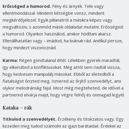
Erősséged a humorod.
Fény és árnyék. Tele vagy
ellentmondással. Mindent kétségbe vonsz, mindent
megkérdőjelezel. Egyik pillanatról a másikra képes vagy
megváltozni, s azonmód másik oldaladat mutatni. Erősséged:
a humorod. Olyankor használod, amikor hódítani akarsz.
Ellenállhatatlan vagy – imádod, ha buknak rád. Anélkül persze,
hogy mindezt viszonoznád.
Karma:
Régen gondtalanul éltél. Lélekben gyerek maradtál,
így elkerülted a konfliktusokat. Még attól sem riadtál vissza,
hogy kedvesen manipulálj másokat. Ebből az életedből a
fiatalságot őrizted meg. Ismered az őrjítő szenvedélyt, ami
olykor melodrámáig fajul. Most még megteheted, de idővel a
partnered elvárja majd, hogy végre felnőj és önmagad legyél.
Kataka – rák
Titkolod a szenvedélyét.
Érzékeny és titokzatos vagy. Egy
kezeden meg tudod számolni az igazi barátaidat. Érdekel az