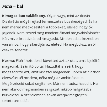
Mina – hal
Kimagaslóan találékony.
Olyan vagy, mint az óceán.
Diszkréció mögé rejted természetes büszkeséged. És ha
nem mered megközelíteni a többieket, eléred, hogy ők
jöjjenek. Nem teszel meg mindent álmaid megvalósításáért.
Kár, mivel kreativitásod kimagasló. Minden adu a kezedben
van ahhoz, hogy sikerüljön az életed. Ha megbuksz, arról
csak te tehetsz.
Karma:
Eltéríthetetlenül követted azt az utat, amit kijelöltél
magadnak. Számító voltál. Hazudtál is azért, hogy
megszerezd azt, amit kinéztél magadnak. Ebben az életben
elveszítettél mindent, néha még az ambícióidat is.
Megérzéseid sokat segítenek. Már nem tudsz hazudni. Ha
nem akarod megmondani az igazat, inkább hallgatásba
burkolózol. A szerelemben sokan akarják megfejteni
tekinteted titkát.