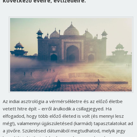
következő éveire, évtizedeire.
Az indiai asztrológia a vérmérsékletre és az előző életbe
vetett hitre épít – erről árulkodik a csillagjegyed. Ha
elfogadod, hogy több előző életed is volt (és mennyi lesz
még!), valamennyi újjászületésed (karmád) tapasztalatokat ad
a jövőre. Születésed dátumából megtudhatod, melyik jegy