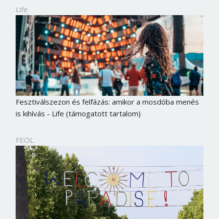
Life
Fesztiválszezon és felfázás: amikor a mosdóba menés
is kihívás - Life (támogatott tartalom)
FEOL