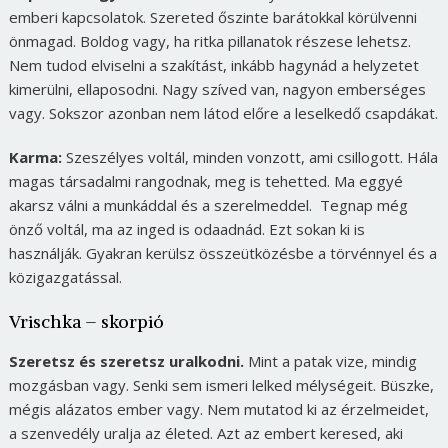
emberi kapcsolatok. Szereted őszinte barátokkal körülvenni
önmagad. Boldog vagy, ha ritka pillanatok részese lehetsz.
Nem tudod elviselni a szakítást, inkább hagynád a helyzetet
kimerülni, ellaposodni. Nagy szíved van, nagyon emberséges
vagy. Sokszor azonban nem látod előre a leselkedő csapdákat.
Karma:
Szeszélyes voltál, minden vonzott, ami csillogott. Hála
magas társadalmi rangodnak, meg is tehetted. Ma eggyé
akarsz válni a munkáddal és a szerelmeddel. Tegnap még
önző voltál, ma az inged is odaadnád. Ezt sokan ki is
használják. Gyakran kerülsz összeütközésbe a törvénnyel és a
közigazgatással.
Vrischka – skorpió
Szeretsz és szeretsz uralkodni.
Mint a patak vize, mindig
mozgásban vagy. Senki sem ismeri lelked mélységeit. Büszke,
mégis alázatos ember vagy. Nem mutatod ki az érzelmeidet,
a szenvedély uralja az életed. Azt az embert keresed, aki