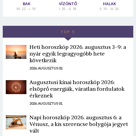
BAK
VÍZÖNTŐ
HALAK
XII. 22. - I. 19.
I. 20. - II. 18.
II. 19. - III. 20.
TOP 5
Heti horoszkóp 2026. augusztus 3-9: a
nyár egyik legragyogóbb hete
következik
2026. AUGUSZTUS 02.
Augusztusi kínai horoszkóp 2026:
elsöprő energiák, váratlan fordulatok
érkeznek
2026. AUGUSZTUS 01.
Napi horoszkóp 2026. augusztus 6: a
Vénusz, a kis szerencse bolygója jegyet
vált