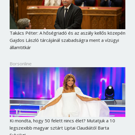
Jelszó
Mégse
Bejelentkezés
Takács Péter: A hőségriadó és az aszály kellős közepén
Gajdos László tárcájánál szabadságra ment a vízügyi
államtitkár
Borsonline
Ki mondta, hogy 50 felett nincs élet? Mutatjuk a 10
legszexibb magyar sztárt Liptai Claudiától Barta