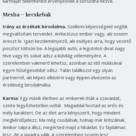
karmáját tekintheted érvényesnek a sorsodra nézve.
Mesha – kecskebak
Irány az érzékek birodalma.
Szellemi képességeid segítik
megvalósítani terveidet. Ambiciózus ember vagy, aki sosem
ereszt le. Igazi kezdeményező, aki esélyes arra, hogy vezető
posztot töltsön be. A legújabb autó, a legutolsó divat nagy
híve vagy és sokat adsz a külvilág véleményére. A
szerelemben vakmerő lehetsz, azonban az idő múlásával
egyre hűségesebbé válsz. Talán találkozol egy olyan
partnerrel, aki képes elkísérni vagy éppen elvezetni az
érzékiség birodalmába.
Karma:
Egy másik életben az emberek itták a szavaidat,
szinte legyőzhetetlen voltál.
Magaddal hoztad az erős és
mély karaktert. De az élet arra kényszerít, hogy mindent
megkérdőjelezz. Ma még csodálnak, holnap már kritizálnak.
Amikor talpra állsz, megérted majd a hibáidat. Ez fájdalmas
lesz, de a javadra válik. A szerelemben sosem lesz