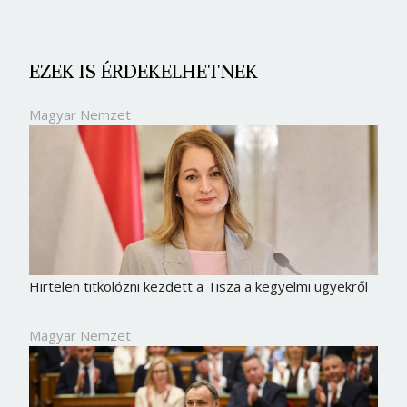
EZEK IS ÉRDEKELHETNEK
Magyar Nemzet
Hirtelen titkolózni kezdett a Tisza a kegyelmi ügyekről
Borsonline bejelentkezés
Magyar Nemzet
E-mail cím vagy felhasználónév