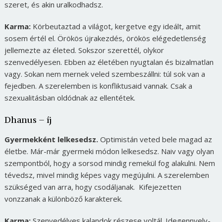
szeret, és akin uralkodhadsz.
Karma:
Körbeutaztad a világot, kergetve egy ideált, amit
sosem értél el. Örökös újrakezdés, örökös elégedetlenség
jellemezte az életed. Sokszor szerettél, olykor
szenvedélyesen. Ebben az életében nyugtalan és bizalmatlan
vagy. Sokan nem mernek veled szembeszállni: túl sok van a
fejedben. A szerelemben is konfliktusaid vannak. Csak a
szexualitásban oldódnak az ellentétek.
Dhanus – íj
Gyermekként lelkesedsz.
Optimistán veted bele magad az
életbe. Már-már gyermeki módon lelkesedsz. Naiv vagy olyan
szempontból, hogy a sorsod mindig remekül fog alakulni. Nem
tévedsz, mivel mindig képes vagy megújulni. A szerelemben
szükséged van arra, hogy csodáljanak. Kifejezetten
vonzzanak a különböző karakterek.
Karma:
Szenvedélyes kalandok részese voltál. Idegennyelv-