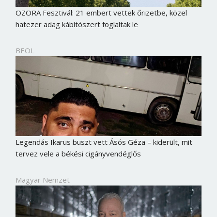
OZORA Fesztivál: 21 embert vettek őrizetbe, közel
hatezer adag kábítószert foglaltak le
BEOL
Legendás Ikarus buszt vett Ásós Géza – kiderült, mit
tervez vele a békési cigányvendéglős
Magyar Nemzet