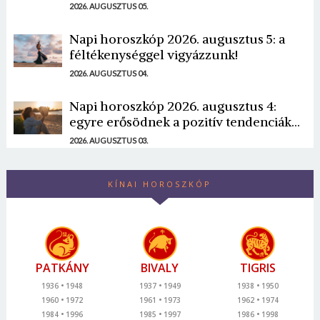
2026. AUGUSZTUS 05.
Napi horoszkóp 2026. augusztus 5: a
féltékenységgel vigyázzunk!
2026. AUGUSZTUS 04.
Napi horoszkóp 2026. augusztus 4:
egyre erősödnek a pozitív tendenciák...
2026. AUGUSZTUS 03.
KÍNAI HOROSZKÓP
PATKÁNY
BIVALY
TIGRIS
1936
1948
1937
1949
1938
1950
1960
1972
1961
1973
1962
1974
1984
1996
1985
1997
1986
1998