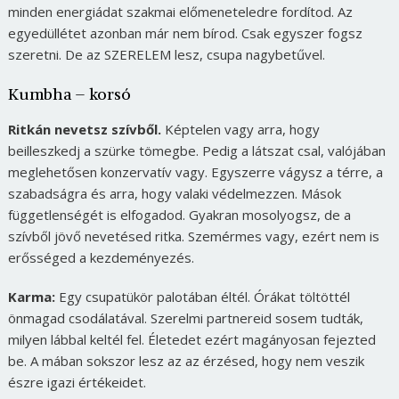
minden energiádat szakmai előmeneteledre fordítod. Az
egyedüllétet azonban már nem bírod. Csak egyszer fogsz
szeretni. De az SZERELEM lesz, csupa nagybetűvel.
Kumbha – korsó
Ritkán nevetsz szívből.
Képtelen vagy arra, hogy
beilleszkedj a szürke tömegbe. Pedig a látszat csal, valójában
meglehetősen konzervatív vagy. Egyszerre vágysz a térre, a
szabadságra és arra, hogy valaki védelmezzen. Mások
függetlenségét is elfogadod. Gyakran mosolyogsz, de a
szívből jövő nevetésed ritka. Szemérmes vagy, ezért nem is
erősséged a kezdeményezés.
Karma:
Egy csupatükör palotában éltél. Órákat töltöttél
önmagad csodálatával. Szerelmi partnereid sosem tudták,
milyen lábbal keltél fel. Életedet ezért magányosan fejezted
be. A mában sokszor lesz az az érzésed, hogy nem veszik
észre igazi értékeidet.