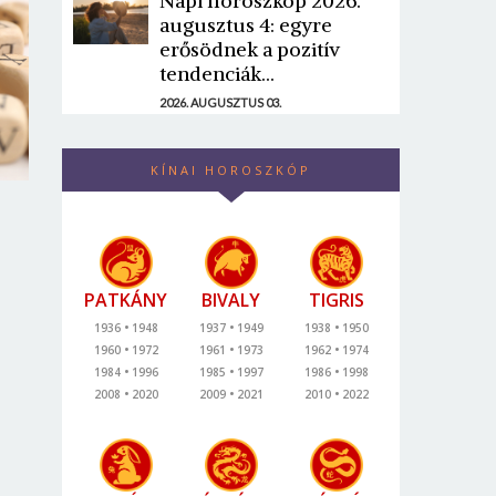
Napi horoszkóp 2026.
augusztus 4: egyre
erősödnek a pozitív
tendenciák...
2026. AUGUSZTUS 03.
KÍNAI HOROSZKÓP
PATKÁNY
BIVALY
TIGRIS
1936
1948
1937
1949
1938
1950
1960
1972
1961
1973
1962
1974
1984
1996
1985
1997
1986
1998
2008
2020
2009
2021
2010
2022