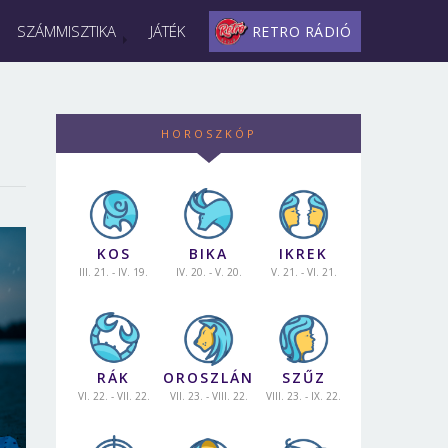
SZÁMMISZTIKA
JÁTÉK
RETRO RÁDIÓ
HOROSZKÓP
KOS
BIKA
IKREK
III. 21. - IV. 19.
IV. 20. - V. 20.
V. 21. - VI. 21.
RÁK
OROSZLÁN
SZŰZ
VI. 22. - VII. 22.
VII. 23. - VIII. 22.
VIII. 23. - IX. 22.