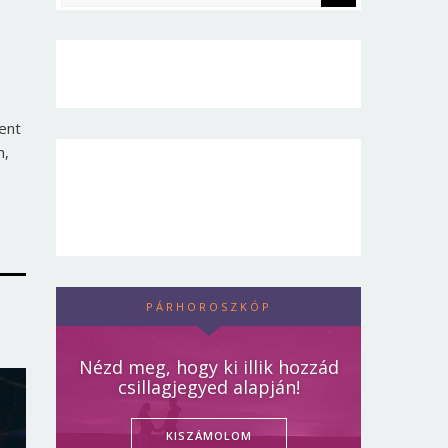
ent
n,
PÁRHOROSZKÓP
Nézd meg, hogy ki illik hozzád
csillagjegyed alapján!
KISZÁMOLOM