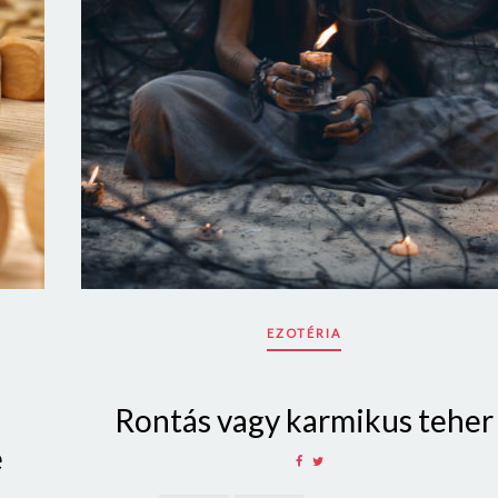
EZOTÉRIA
Rontás vagy karmikus teher
e
SHARE
SHARE
ON
ON