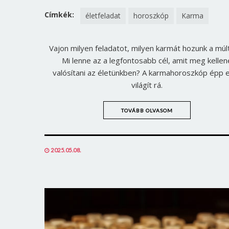
ON
ON
FACEBOOK
TWITTER
Címkék:
életfeladat
horoszkóp
Karma
Vajon milyen feladatot, milyen karmát hozunk a múl
Mi lenne az a legfontosabb cél, amit meg kellen
valósítani az életünkben? A karmahoroszkóp épp 
világít rá.
TOVÁBB OLVASOM
POSTED
2025.05.08.
ON