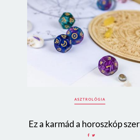
ASZTROLÓGIA
Ez a karmád a horoszkóp szer
SHARE
SHARE