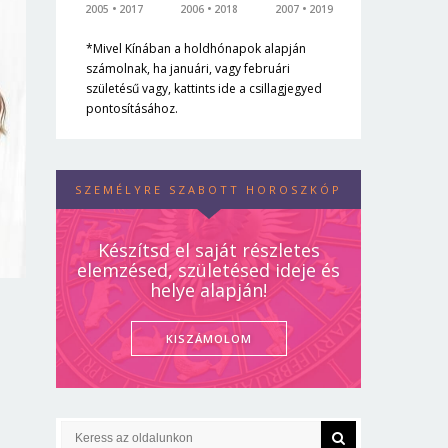
2005
2017
2006
2018
2007
2019
*Mivel Kínában a holdhónapok alapján
számolnak, ha januári, vagy februári
születésű vagy, kattints ide a csillagjegyed
pontosításához.
SZEMÉLYRE SZABOTT HOROSZKÓP
Készítsd el saját részletes
elemzésed, születésed ideje és
helye alapján!
KISZÁMOLOM
a