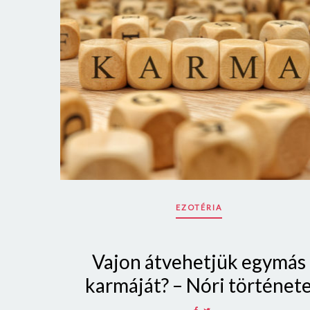
EZOTÉRIA
Vajon átvehetjük egymás
karmáját? – Nóri történet