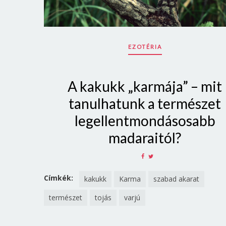
EZOTÉRIA
A kakukk „karmája” – mit
tanulhatunk a természet
legellentmondásosabb
madaraitól?
SHARE
SHARE
ON
ON
FACEBOOK
TWITTER
Címkék:
kakukk
Karma
szabad akarat
természet
tojás
varjú