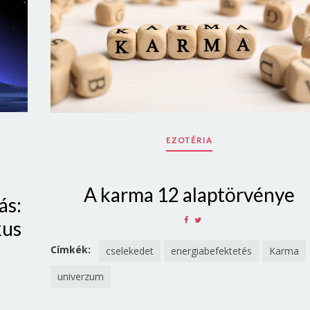
EZOTÉRIA
A karma 12 alaptörvénye
ás:
SHARE
SHARE
kus
ON
ON
FACEBOOK
TWITTER
Címkék:
cselekedet
energiabefektetés
Karma
univerzum