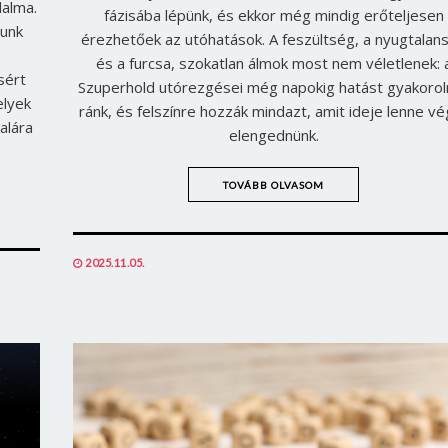
dalma.
fázisába lépünk, és ekkor még mindig erőteljesen
gunk
érezhetőek az utóhatások. A feszültség, a nyugtalan
és a furcsa, szokatlan álmok most nem véletlenek: 
sért
Szuperhold utórezgései még napokig hatást gyakorol
elyek
ránk, és felszínre hozzák mindazt, amit ideje lenne v
alára
elengednünk.
TOVÁBB OLVASOM
POSTED
2025.11.05.
ON