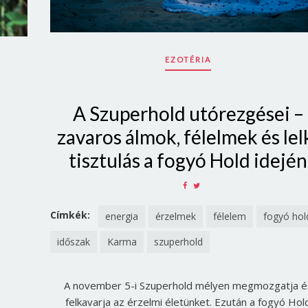
EZOTÉRIA
A Szuperhold utórezgései –
zavaros álmok, félelmek és lel
tisztulás a fogyó Hold idején
SHARE
SHARE
ON
ON
FACEBOOK
TWITTER
Címkék:
energia
érzelmek
félelem
fogyó hol
időszak
Karma
szuperhold
A november 5-i Szuperhold mélyen megmozgatja é
felkavarja az érzelmi életünket. Ezután a fogyó Hol