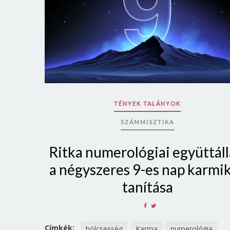
TÉNYEK TALÁNYOK
SZÁMMISZTIKA
Ritka numerológiai együttáll
a négyszeres 9-es nap karmi
tanítása
SHARE
SHARE
ON
ON
FACEBOOK
TWITTER
Címkék:
bölcsesség
Karma
numerológia