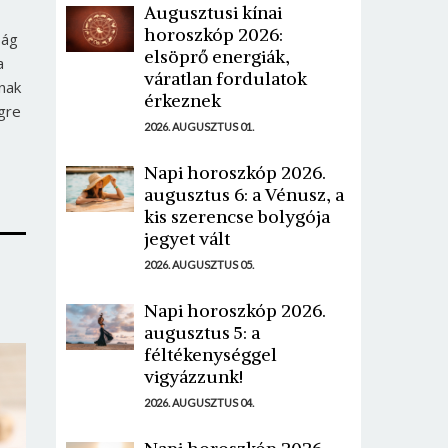
Augusztusi kínai
horoszkóp 2026:
ság
elsöprő energiák,
a
váratlan fordulatok
nak
érkeznek
égre
2026. AUGUSZTUS 01.
Napi horoszkóp 2026.
augusztus 6: a Vénusz, a
kis szerencse bolygója
jegyet vált
2026. AUGUSZTUS 05.
Napi horoszkóp 2026.
augusztus 5: a
féltékenységgel
vigyázzunk!
2026. AUGUSZTUS 04.