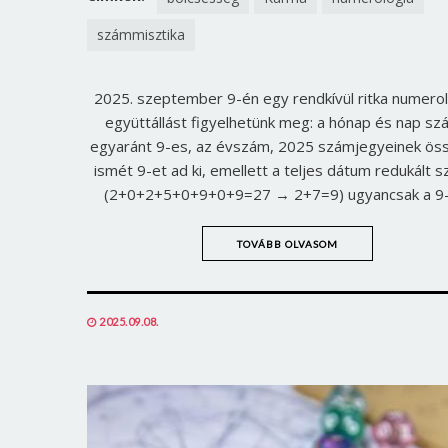
számmisztika
2025. szeptember 9-én egy rendkívül ritka numerol
együttállást figyelhetünk meg: a hónap és nap s
egyaránt 9-es, az évszám, 2025 számjegyeinek ös
ismét 9-et ad ki, emellett a teljes dátum redukált 
(2+0+2+5+0+9+0+9=27 → 2+7=9) ugyancsak a 9-
TOVÁBB OLVASOM
POSTED
2025.09.08.
ON