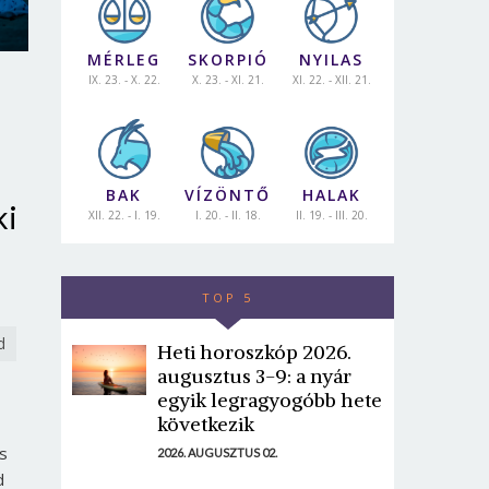
MÉRLEG
SKORPIÓ
NYILAS
IX. 23. - X. 22.
X. 23. - XI. 21.
XI. 22. - XII. 21.
BAK
VÍZÖNTŐ
HALAK
ki
XII. 22. - I. 19.
I. 20. - II. 18.
II. 19. - III. 20.
TOP 5
d
Heti horoszkóp 2026.
augusztus 3-9: a nyár
egyik legragyogóbb hete
következik
s
2026. AUGUSZTUS 02.
d