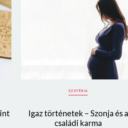
Jelszó
Mégse
Bejelentkezés
EZOTÉRIA
int
Igaz történetek – Szonja és 
családi karma