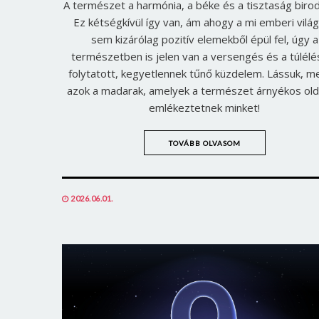
A természet a harmónia, a béke és a tisztaság biro
Ez kétségkívül így van, ám ahogy a mi emberi vilá
sem kizárólag pozitív elemekből épül fel, úgy a
természetben is jelen van a versengés és a túlélé
folytatott, kegyetlennek tűnő küzdelem. Lássuk, m
azok a madarak, amelyek a természet árnyékos old
emlékeztetnek minket!
TOVÁBB OLVASOM
POSTED
2026.06.01.
ON