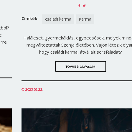
SHARE
SHARE
ON
ON
FACEBOOK
TWITTER
Címkék:
családi karma
Karma
tból?
e
Haláleset, gyermekáldás, egybeesések, melyek mind
erre
megváltoztattak Szonja életében. Vajon létezik olya
hogy családi karma, átvállalt sorsfeladat?
TOVÁBB OLVASOM
POSTED
2023.02.22.
ON