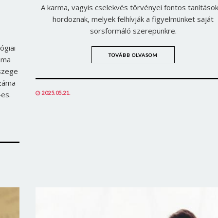
A karma, vagyis cselekvés törvényei fontos tanításo
hordoznak, melyek felhívják a figyelmünket saját
sorsformáló szerepünkre.
ógiai
TOVÁBB OLVASOM
záma
szege
száma
POSTED
2025.05.21.
es.
ON
Borsonline bejelentkezés
E-mail cím vagy felhasználónév