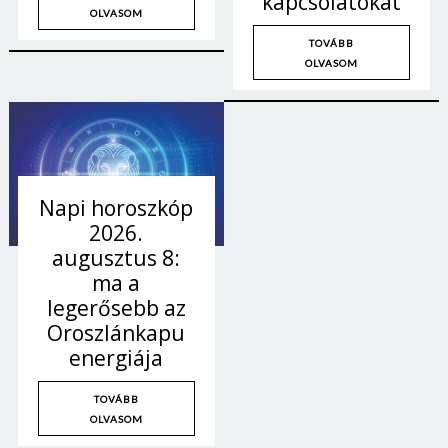
kapcsolatokat
Jelszó
OLVASOM
TOVÁBB
OLVASOM
Mégse
Bejelentkezés
Napi horoszkóp
2026.
augusztus 8:
ma a
legerősebb az
Oroszlánkapu
energiája
TOVÁBB
OLVASOM