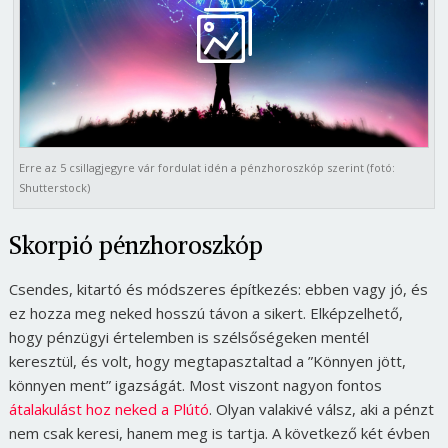
Erre az 5 csillagjegyre vár fordulat idén a pénzhoroszkóp szerint (fotó:
Shutterstock)
Skorpió pénzhoroszkóp
Csendes, kitartó és módszeres építkezés: ebben vagy jó, és
ez hozza meg neked hosszú távon a sikert. Elképzelhető,
hogy pénzügyi értelemben is szélsőségeken mentél
keresztül, és volt, hogy megtapasztaltad a ”Könnyen jött,
könnyen ment” igazságát. Most viszont nagyon fontos
átalakulást hoz neked a Plútó
. Olyan valakivé válsz, aki a pénzt
nem csak keresi, hanem meg is tartja. A következő két évben