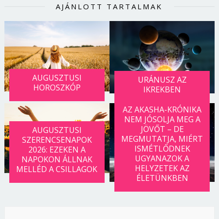
AJÁNLOTT TARTALMAK
AUGUSZTUSI
URÁNUSZ AZ
HOROSZKÓP
IKREKBEN
AZ AKASHA-KRÓNIKA
NEM JÓSOLJA MEG A
JÖVŐT – DE
AUGUSZTUSI
MEGMUTATJA, MIÉRT
SZERENCSENAPOK
ISMÉTLŐDNEK
2026: EZEKEN A
UGYANAZOK A
NAPOKON ÁLLNAK
HELYZETEK AZ
MELLÉD A CSILLAGOK
ÉLETÜNKBEN