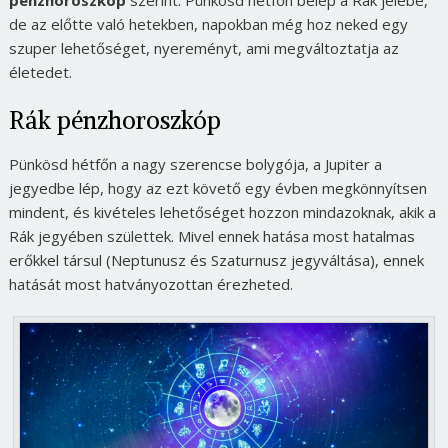
pénzhoroszkóp
szerint. Pünkösd hétfőn belép a Rák jelébe,
de az előtte való hetekben, napokban még hoz neked egy
szuper lehetőséget, nyereményt, ami megváltoztatja az
életedet.
Rák pénzhoroszkóp
Pünkösd hétfőn a nagy szerencse bolygója, a Jupiter a
jegyedbe lép, hogy az ezt követő egy évben megkönnyítsen
mindent, és kivételes lehetőséget hozzon mindazoknak, akik a
Rák jegyében születtek. Mivel ennek hatása most hatalmas
erőkkel társul (Neptunusz és Szaturnusz jegyváltása), ennek
hatását most hatványozottan érezheted.