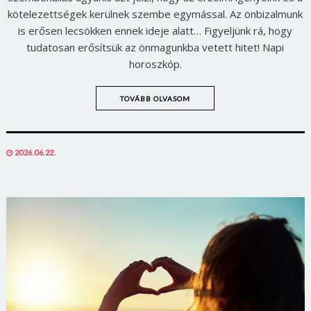
kötelezettségek kerülnek szembe egymással. Az önbizalmunk
is erősen lecsökken ennek ideje alatt… Figyeljünk rá, hogy
tudatosan erősítsük az önmagunkba vetett hitet! Napi
horoszkóp.
TOVÁBB OLVASOM
POSTED
2026.06.22.
ON