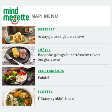
NAPI MENÜ
DESSZERT
Aranygaluska grillen sütve
FŐÉTEL
Baconbe göngyölt sertésszűz rakott 
burgonyával
VEGETÁRIÁNUS
Falafel
ELŐÉTEL
Újházy tyúkhúsleves