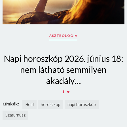
ASZTROLÓGIA
Napi horoszkóp 2026. június 18:
nem látható semmilyen
akadály…
SHARE
SHARE
ON
ON
FACEBOOK
TWITTER
Címkék:
Hold
horoszkóp
napi horoszkóp
Szaturnusz