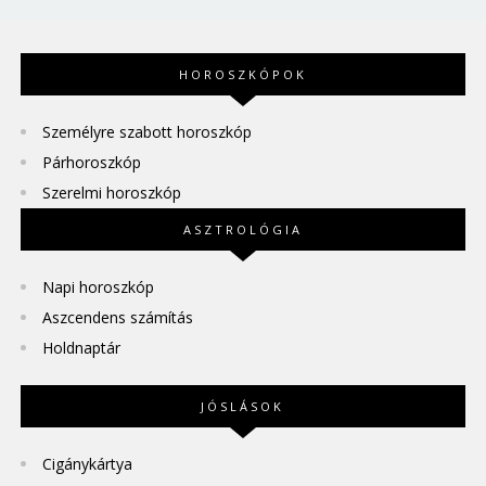
HOROSZKÓPOK
Személyre szabott horoszkóp
Párhoroszkóp
Szerelmi horoszkóp
ASZTROLÓGIA
Napi horoszkóp
Aszcendens számítás
Holdnaptár
JÓSLÁSOK
Cigánykártya