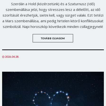
Szerdán a Hold (közérzetünk) és a Szaturnusz (Idő)
szembenállása jelzi, hogy stresszes lesz a délelőtt, az idő
szorítását érezhetjük, sietni kell, vagy sürget valaki. Ezt tetézi
a Mars szembenállása, ami pedig hirtelen kitörő konfliktusokat
szimbolizál. Napi horoszkóp következik minden csillagjegynek!
TOVÁBB OLVASOM
POSTED
2026.04.28.
ON