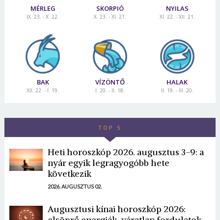
MÉRLEG
SKORPIÓ
NYILAS
IX. 23. - X. 22.
X. 23. - XI. 21.
XI. 22. - XII. 21.
BAK
VÍZÖNTŐ
HALAK
XII. 22. - I. 19.
I. 20. - II. 18.
II. 19. - III. 20.
TOP 5
Heti horoszkóp 2026. augusztus 3-9: a
nyár egyik legragyogóbb hete
következik
2026. AUGUSZTUS 02.
Augusztusi kínai horoszkóp 2026:
elsöprő energiák, váratlan fordulatok