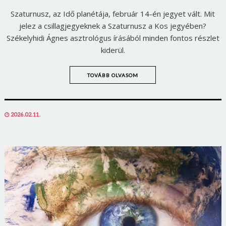
Szaturnusz, az Idő planétája, február 14-én jegyet vált. Mit
jelez a csillagjegyeknek a Szaturnusz a Kos jegyében?
Székelyhidi Ágnes asztrológus írásából minden fontos részlet
kiderül.
TOVÁBB OLVASOM
POSTED
2026.02.11.
ON