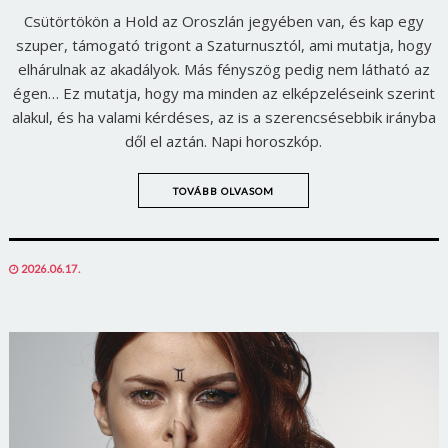
Csütörtökön a Hold az Oroszlán jegyében van, és kap egy
szuper, támogató trigont a Szaturnusztól, ami mutatja, hogy
elhárulnak az akadályok. Más fényszög pedig nem látható az
égen… Ez mutatja, hogy ma minden az elképzeléseink szerint
alakul, és ha valami kérdéses, az is a szerencsésebbik irányba
dől el aztán. Napi horoszkóp.
TOVÁBB OLVASOM
POSTED
2026.06.17.
ON