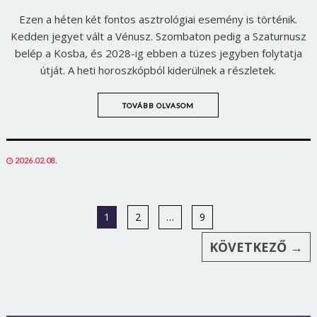
Ezen a héten két fontos asztrológiai esemény is történik.
Kedden jegyet vált a Vénusz. Szombaton pedig a Szaturnusz
belép a Kosba, és 2028-ig ebben a tüzes jegyben folytatja
útját. A heti horoszkópból kiderülnek a részletek.
TOVÁBB OLVASOM
POSTED
2026.02.08.
ON
1
2
…
9
KÖVETKEZŐ →