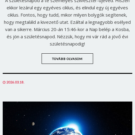
A születésnapod a te személyes szilveszter-újéved. Hiszen
ekkor lezárul egy egyéves ciklus, és elindul egy új egyéves
ciklus. Fontos, hogy tudd, mikor milyen bolygók segítenek,
hogy megtaláld a kivezető utat. Ezáltal a legnagyobb esélyed
van a sikerre. Március 20-án 15:46-kor a Nap belép a Kosba,
és jön a születésnapod. Nézzük, hogy mi vár rád a jövő évi
születésnapodig!
TOVÁBB OLVASOM
POSTED
2026.03.18.
ON