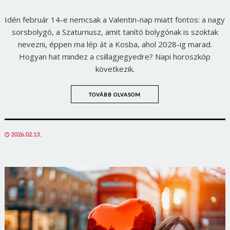
Idén február 14-e nemcsak a Valentin-nap miatt fontos: a nagy
sorsbolygó, a Szaturnusz, amit tanító bolygónak is szoktak
nevezni, éppen ma lép át a Kosba, ahol 2028-ig marad.
Hogyan hat mindez a csillagjegyedre? Napi horoszkóp
következik.
TOVÁBB OLVASOM
POSTED
2026.02.13.
ON