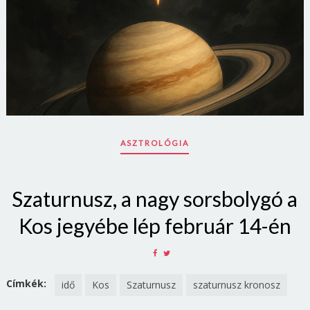
ASZTROLÓGIA
Szaturnusz, a nagy sorsbolygó a
Kos jegyébe lép február 14-én
SHARE
SHARE
ON
ON
FACEBOOK
TWITTER
Címkék:
idő
Kos
Szaturnusz
szaturnusz kronosz