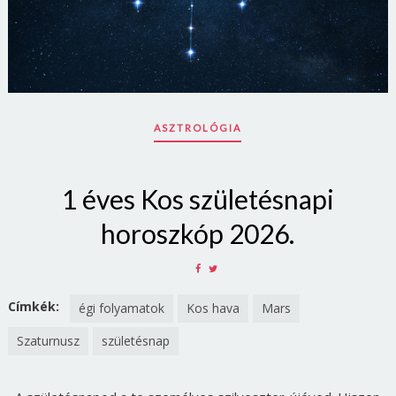
ASZTROLÓGIA
1 éves Kos születésnapi
horoszkóp 2026.
SHARE
SHARE
ON
ON
FACEBOOK
TWITTER
Címkék:
égi folyamatok
Kos hava
Mars
Szaturnusz
születésnap