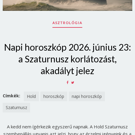
ASZTROLÓGIA
Napi horoszkóp 2026. június 23:
a Szaturnusz korlátozást,
akadályt jelez
SHARE
SHARE
ON
ON
FACEBOOK
TWITTER
Címkék:
Hold
horoszkóp
napi horoszkóp
Szaturnusz
A kedd nem ígérkezik egyszerű napnak. A Hold Szaturnusz
szembenállás ugyanis azt jelzi, hogy az érzelmi igényeink és a