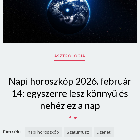
ASZTROLÓGIA
Napi horoszkóp 2026. február
14: egyszerre lesz könnyű és
nehéz ez a nap
SHARE
SHARE
ON
ON
FACEBOOK
TWITTER
Címkék:
napi horoszkóp
Szaturnusz
üzenet