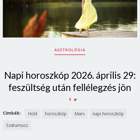
ASZTROLÓGIA
Napi horoszkóp 2026. április 29:
feszültség után fellélegzés jön
SHARE
SHARE
ON
ON
FACEBOOK
TWITTER
Címkék:
Hold
horoszkóp
Mars
napi horoszkóp
Szaturnusz