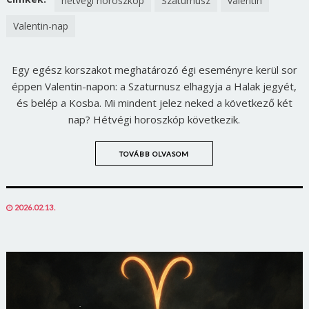
hétvégi horoszkóp
Szaturnusz
valentin
Jelszó
Valentin-nap
Egy egész korszakot meghatározó égi eseményre kerül sor
Mégse
Bejelentkezés
éppen Valentin-napon: a Szaturnusz elhagyja a Halak jegyét,
és belép a Kosba. Mi mindent jelez neked a következő két
nap? Hétvégi horoszkóp következik.
TOVÁBB OLVASOM
POSTED
2026.02.13.
ON