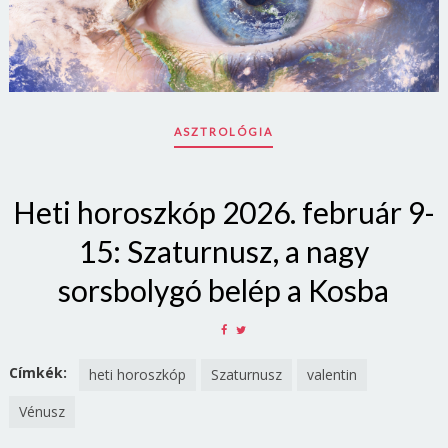
ASZTROLÓGIA
Heti horoszkóp 2026. február 9-
15: Szaturnusz, a nagy
sorsbolygó belép a Kosba
SHARE
SHARE
ON
ON
FACEBOOK
TWITTER
Címkék:
heti horoszkóp
Szaturnusz
valentin
Vénusz