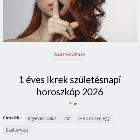
ASZTROLÓGIA
1 éves Ikrek születésnapi
horoszkóp 2026
SHARE
SHARE
ON
ON
FACEBOOK
TWITTER
Címkék:
egyéves ciklus
idő
Ikrek csillagjegy
Szaturnusz