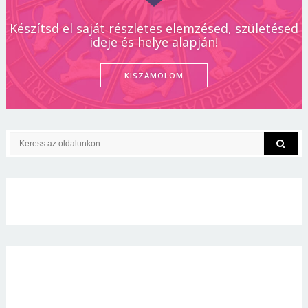
Készítsd el saját részletes elemzésed, születésed
ideje és helye alapján!
KISZÁMOLOM