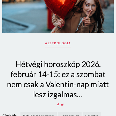
ASZTROLÓGIA
Hétvégi horoszkóp 2026.
február 14-15: ez a szombat
nem csak a Valentin-nap miatt
Borsonline bejelentkezés
lesz izgalmas…
E-mail cím vagy felhasználónév
SHARE
SHARE
ON
ON
FACEBOOK
TWITTER
Címkék: