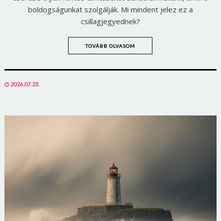
boldogságunkat szolgálják. Mi mindent jelez ez a
csillagjegyednek?
TOVÁBB OLVASOM
POSTED
2026.07.23.
ON