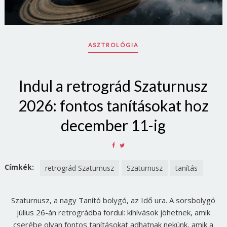
ASZTROLÓGIA
Indul a retrográd Szaturnusz
2026: fontos tanításokat hoz
december 11-ig
SHARE
SHARE
ON
ON
FACEBOOK
TWITTER
Címkék:
retrográd Szaturnusz
Szaturnusz
tanítás
Szaturnusz, a nagy Tanító bolygó, az Idő ura. A sorsbolygó
július 26-án retrográdba fordul: kihívások jöhetnek, amik
cserébe olyan fontos tanításokat adhatnak nekünk, amik a