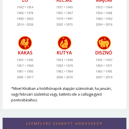
1942
1954
1931
1943
1932
1944
1966
1978
1955
1967
1956
1968
1990
2002
1979
1991
1980
1992
2014
2026
2003
2015
2004
2016
KAKAS
KUTYA
DISZNÓ
1933
1945
1934
1946
1935
1947
1957
1969
1958
1970
1959
1971
1981
1993
1982
1994
1983
1995
2005
2017
2006
2018
2007
2019
*Mivel Kínában a holdhónapok alapján számolnak, ha januári,
vagy februári születésű vagy, kattints ide a csillagjegyed
pontosításához.
SZEMÉLYRE SZABOTT HOROSZKÓP