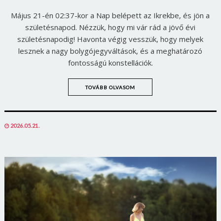
Május 21-én 02:37-kor a Nap belépett az Ikrekbe, és jön a
születésnapod. Nézzük, hogy mi vár rád a jövő évi
születésnapodig! Havonta végig vesszük, hogy melyek
lesznek a nagy bolygójegyváltások, és a meghatározó
fontosságú konstellációk.
TOVÁBB OLVASOM
POSTED
2026.05.21.
ON