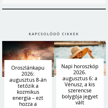
KAPCSOLÓDÓ CIKKEK
Napi horoszkóp
Oroszlánkapu
2026.
2026:
augusztus 6: a
augusztus 8-án
Vénusz, a kis
tetőzik a
szerencse
kozmikus
bolygója jegyet
energia – ezt
vált
hozza a