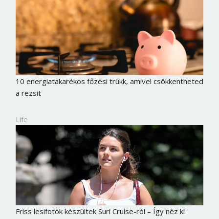
Jelszó
Mégse
Bejelentkezés
10 energiatakarékos főzési trükk, amivel csökkentheted
a rezsit
Life
Friss lesifotók készültek Suri Cruise-ról – Így néz ki