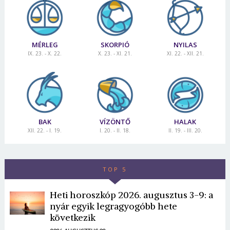
MÉRLEG
SKORPIÓ
NYILAS
IX. 23. - X. 22.
X. 23. - XI. 21.
XI. 22. - XII. 21.
BAK
VÍZÖNTŐ
HALAK
XII. 22. - I. 19.
I. 20. - II. 18.
II. 19. - III. 20.
TOP 5
Heti horoszkóp 2026. augusztus 3-9: a
nyár egyik legragyogóbb hete
következik