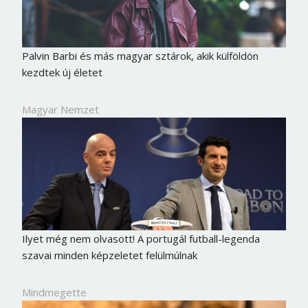
Palvin Barbi és más magyar sztárok, akik külföldön
kezdtek új életet
Magyar Nemzet
Borsonline bejelentkezés
Ilyet még nem olvasott! A portugál futball-legenda
szavai minden képzeletet felülmúlnak
E-mail cím vagy felhasználónév
Mindmegette