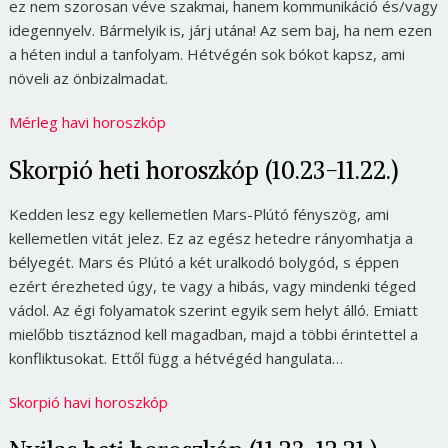
ez nem szorosan véve szakmai, hanem kommunikáció és/vagy
idegennyelv. Bármelyik is, járj utána! Az sem baj, ha nem ezen
a héten indul a tanfolyam. Hétvégén sok bókot kapsz, ami
növeli az önbizalmadat.
Mérleg havi horoszkóp
Skorpió heti horoszkóp (10.23-11.22.)
Kedden lesz egy kellemetlen Mars-Plútó fényszög, ami
kellemetlen vitát jelez. Ez az egész hetedre rányomhatja a
bélyegét. Mars és Plútó a két uralkodó bolygód, s éppen
ezért érezheted úgy, te vagy a hibás, vagy mindenki téged
vádol. Az égi folyamatok szerint egyik sem helyt álló. Emiatt
mielőbb tisztáznod kell magadban, majd a többi érintettel a
konfliktusokat. Ettől függ a hétvégéd hangulata…
Skorpió havi horoszkóp