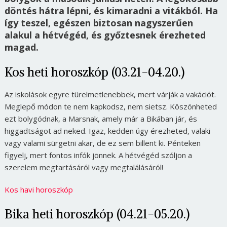
döntés hátra lépni, és kimaradni a vitákból. Ha
így teszel, egészen biztosan nagyszerűen
alakul a hétvégéd, és győztesnek érezheted
magad.
Kos heti horoszkóp (03.21-04.20.)
Az iskolások egyre türelmetlenebbek, mert várják a vakációt.
Meglepő módon te nem kapkodsz, nem sietsz. Köszönheted
ezt bolygódnak, a Marsnak, amely már a Bikában jár, és
higgadtságot ad neked. Igaz, kedden úgy érezheted, valaki
vagy valami sürgetni akar, de ez sem billent ki. Pénteken
figyelj, mert fontos infók jönnek. A hétvégéd szóljon a
szerelem megtartásáról vagy megtalálásáról!
Kos havi horoszkóp
Bika heti horoszkóp (04.21-05.20.)