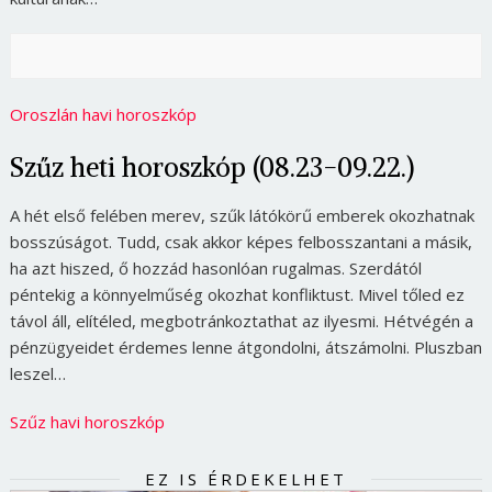
Oroszlán havi horoszkóp
Szűz heti horoszkóp (08.23-09.22.)
A hét első felében merev, szűk látókörű emberek okozhatnak
bosszúságot. Tudd, csak akkor képes felbosszantani a másik,
ha azt hiszed, ő hozzád hasonlóan rugalmas. Szerdától
péntekig a könnyelműség okozhat konfliktust. Mivel tőled ez
távol áll, elítéled, megbotránkoztathat az ilyesmi. Hétvégén a
pénzügyeidet érdemes lenne átgondolni, átszámolni. Pluszban
leszel…
Szűz havi horoszkóp
EZ IS ÉRDEKELHET