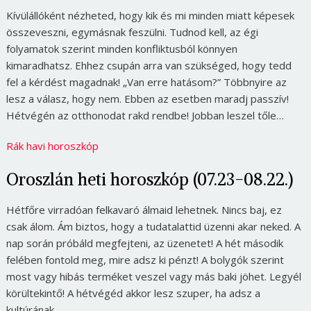
Kívülállóként nézheted, hogy kik és mi minden miatt képesek
összeveszni, egymásnak feszülni. Tudnod kell, az égi
folyamatok szerint minden konfliktusból könnyen
kimaradhatsz. Ehhez csupán arra van szükséged, hogy tedd
fel a kérdést magadnak!
„Van erre hatásom?
” Többnyire az
lesz a válasz, hogy nem. Ebben az esetben maradj passzív!
Hétvégén az otthonodat rakd rendbe! Jobban leszel tőle…
Rák havi horoszkóp
Oroszlán heti horoszkóp (07.23-08.22.)
Hétfőre virradóan felkavaró álmaid lehetnek. Nincs baj, ez
csak álom. Ám biztos, hogy a tudatalattid üzenni akar neked. A
nap során próbáld megfejteni, az üzenetet! A hét második
felében fontold meg, mire adsz ki pénzt! A bolygók szerint
most vagy hibás terméket veszel vagy más baki jöhet. Legyél
körültekintő! A hétvégéd akkor lesz szuper, ha adsz a
kultúrának…