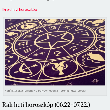
Ikrek havi horoszkóp
Konfliktusokat jeleznek a bolygók ezen a héten (Shutterstock)
Rák heti horoszkóp (06.22-07.22.)