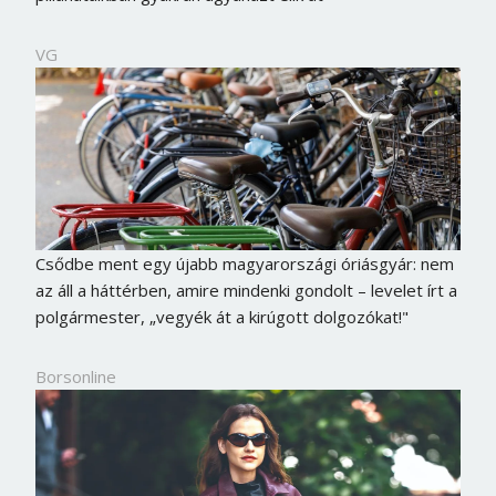
VG
Csődbe ment egy újabb magyarországi óriásgyár: nem
az áll a háttérben, amire mindenki gondolt – levelet írt a
polgármester, „vegyék át a kirúgott dolgozókat!"
Borsonline