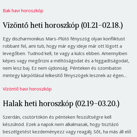
Bak havi horoszkóp
Vízöntő heti horoszkóp (01.21-02.18.)
Egy diszharmonikus Mars-Plútó fényszög olyan konfliktust
robbant fel, ami tuti, hogy már egy ideje már ott lógott a
levegőben. Tudnod kell, te vagy a kulcs ebben. Amennyiben
képes vagy megőrizni a méltóságodat és a higgadtságodat,
nem lesz baj. Ez nem újdonság. Pénteken és szombaton
mintegy kárpótlásul lelkesítő fényszögek lesznek az égen…
Vízöntő havi horoszkóp
Halak heti horoszkóp (02.19-03.20.)
Szerdán, csütörtökön és pénteken feszültségre kell
készülnöd. Ezek a napok nem alkalmasak, hogy tisztázó
beszélgetést kezdeményezz vagy reagálj. Sőt, ha más áll elő