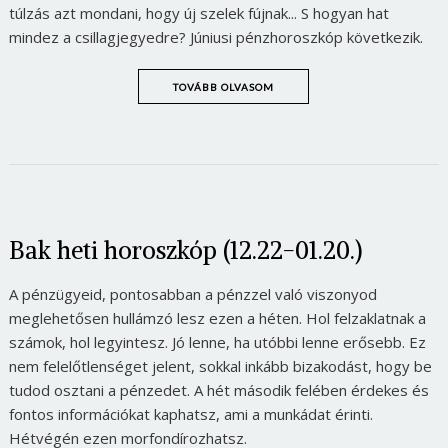
túlzás azt mondani, hogy új szelek fújnak... S hogyan hat
mindez a csillagjegyedre? Júniusi pénzhoroszkóp következik.
TOVÁBB OLVASOM
Bak heti horoszkóp (12.22-01.20.)
A pénzügyeid, pontosabban a pénzzel való viszonyod
meglehetősen hullámzó lesz ezen a héten. Hol felzaklatnak a
számok, hol legyintesz. Jó lenne, ha utóbbi lenne erősebb. Ez
nem felelőtlenséget jelent, sokkal inkább bizakodást, hogy be
tudod osztani a pénzedet. A hét második felében érdekes és
fontos információkat kaphatsz, ami a munkádat érinti.
Hétvégén ezen morfondírozhatsz.