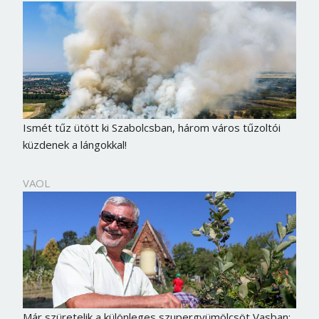
Ismét tűz ütött ki Szabolcsban, három város tűzoltói
küzdenek a lángokkal!
VAOL
Már szüretelik a különleges szupergyümölcsöt Vasban: