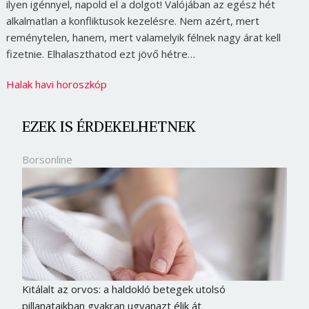
ilyen igénnyel, napold el a dolgot! Valójában az egész hét
alkalmatlan a konfliktusok kezelésre. Nem azért, mert
reménytelen, hanem, mert valamelyik félnek nagy árat kell
fizetnie. Elhalaszthatod ezt jövő hétre…
Halak havi horoszkóp
EZEK IS ÉRDEKELHETNEK
Borsonline
Kitálalt az orvos: a haldokló betegek utolsó
pillanataikban gyakran ugyanazt élik át