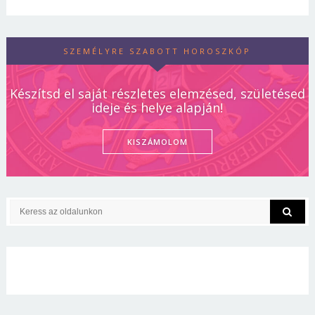
SZEMÉLYRE SZABOTT HOROSZKÓP
Készítsd el saját részletes elemzésed, születésed
ideje és helye alapján!
KISZÁMOLOM