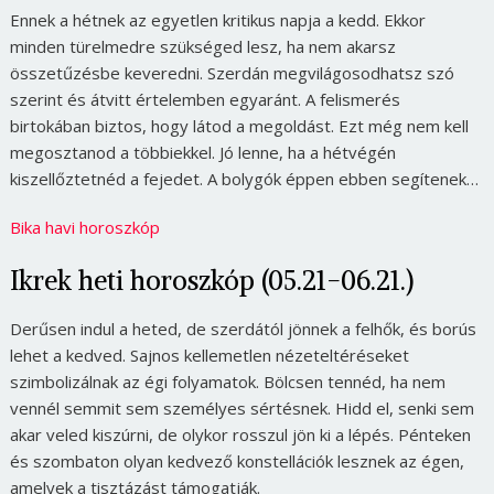
Ennek a hétnek az egyetlen kritikus napja a kedd. Ekkor
minden türelmedre szükséged lesz, ha nem akarsz
összetűzésbe keveredni. Szerdán megvilágosodhatsz szó
szerint és átvitt értelemben egyaránt. A felismerés
birtokában biztos, hogy látod a megoldást. Ezt még nem kell
megosztanod a többiekkel. Jó lenne, ha a hétvégén
kiszellőztetnéd a fejedet. A bolygók éppen ebben segítenek…
Bika havi horoszkóp
Ikrek heti horoszkóp (05.21-06.21.)
Derűsen indul a heted, de szerdától jönnek a felhők, és borús
lehet a kedved. Sajnos kellemetlen nézeteltéréseket
szimbolizálnak az égi folyamatok. Bölcsen tennéd, ha nem
vennél semmit sem személyes sértésnek. Hidd el, senki sem
akar veled kiszúrni, de olykor rosszul jön ki a lépés. Pénteken
és szombaton olyan kedvező konstellációk lesznek az égen,
amelyek a tisztázást támogatják.