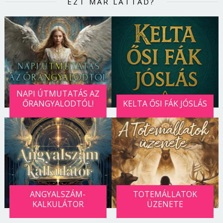
EZT MÁR LÁTTAD?
NAPI ÚTMUTATÁS AZ
ŐRANGYALODTÓL!
KELTA ŐSI FÁK JÓSLÁS
ANGYALSZÁM-
TOTEMÁLLATOK
KALKULÁTOR
ÜZENETE