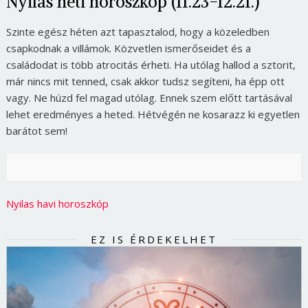
Nyilas heti horoszkóp (11.23-12.21.)
Szinte egész héten azt tapasztalod, hogy a közeledben
csapkodnak a villámok. Közvetlen ismerőseidet és a
családodat is több atrocitás érheti. Ha utólag hallod a sztorit,
már nincs mit tenned, csak akkor tudsz segíteni, ha épp ott
vagy. Ne húzd fel magad utólag. Ennek szem előtt tartásával
lehet eredményes a heted. Hétvégén ne kosarazz ki egyetlen
barátot sem!
Nyilas havi horoszkóp
EZ IS ÉRDEKELHET