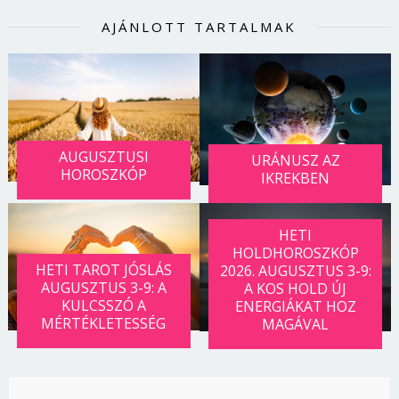
AJÁNLOTT TARTALMAK
AUGUSZTUSI
URÁNUSZ AZ
HOROSZKÓP
IKREKBEN
HETI
HOLDHOROSZKÓP
HETI TAROT JÓSLÁS
2026. AUGUSZTUS 3-9:
AUGUSZTUS 3-9: A
A KOS HOLD ÚJ
KULCSSZÓ A
ENERGIÁKAT HOZ
MÉRTÉKLETESSÉG
MAGÁVAL