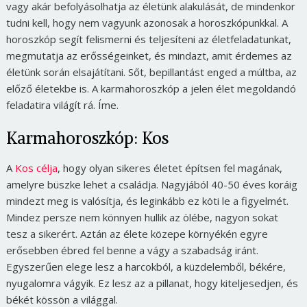
vagy akár befolyásolhatja az életünk alakulását, de mindenkor
tudni kell, hogy nem vagyunk azonosak a horoszkópunkkal. A
horoszkóp segít felismerni és teljesíteni az életfeladatunkat,
megmutatja az erősségeinket, és mindazt, amit érdemes az
életünk során elsajátítani. Sőt, bepillantást enged a múltba, az
előző életekbe is. A karmahoroszkóp a jelen élet megoldandó
feladatira világít rá. Íme.
Karmahoroszkóp: Kos
A
Kos célja
, hogy olyan sikeres életet építsen fel magának,
amelyre büszke lehet a családja. Nagyjából 40-50 éves koráig
mindezt meg is valósítja, és leginkább ez köti le a figyelmét.
Mindez persze nem könnyen hullik az ölébe, nagyon sokat
tesz a sikerért. Aztán az élete közepe környékén egyre
erősebben ébred fel benne a vágy a szabadság iránt.
Egyszerűen elege lesz a harcokból, a küzdelemből, békére,
nyugalomra vágyik. Ez lesz az a pillanat, hogy kiteljesedjen, és
békét kössön a világgal.