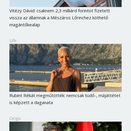
Vitézy Dávid: csaknem 2,3 milliárd forintot fizetett
vissza az államnak a Mészáros Lőrinchez köthető
magántőkealap
Life
Rubint Rékát megműtötték: nemcsak tüdő-, májáttétet
is képzett a daganata
Origo