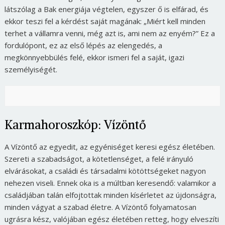
látszólag a Bak energiája végtelen, egyszer ő is elfárad, és
ekkor teszi fel a kérdést saját magának:
„Miért kell minden
terhet a vállamra venni, még azt is, ami nem az enyém?”
Ez a
fordulópont, ez az első lépés az elengedés, a
megkönnyebbülés felé, ekkor ismeri fel a saját, igazi
személyiségét.
Karmahoroszkóp: Vízöntő
A Vízöntő az egyedit, az egyéniséget keresi egész életében.
Szereti a szabadságot, a kötetlenséget, a felé irányuló
elvárásokat, a családi és társadalmi kötöttségeket nagyon
nehezen viseli. Ennek oka is a múltban keresendő: valamikor a
családjában talán elfojtottak minden kísérletet az újdonságra,
minden vágyat a szabad életre. A Vízöntő folyamatosan
ugrásra kész, valójában egész életében retteg, hogy elveszíti