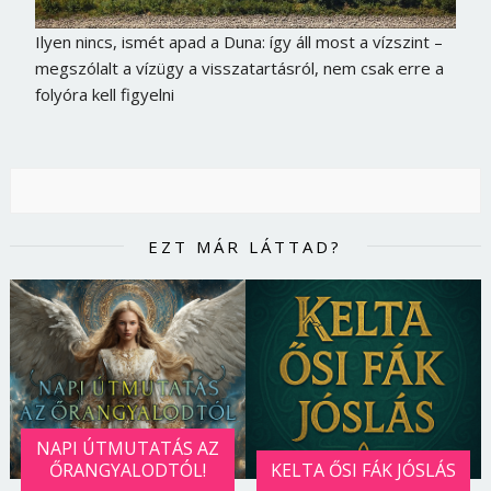
Ilyen nincs, ismét apad a Duna: így áll most a vízszint –
megszólalt a vízügy a visszatartásról, nem csak erre a
folyóra kell figyelni
EZT MÁR LÁTTAD?
NAPI ÚTMUTATÁS AZ
ŐRANGYALODTÓL!
KELTA ŐSI FÁK JÓSLÁS