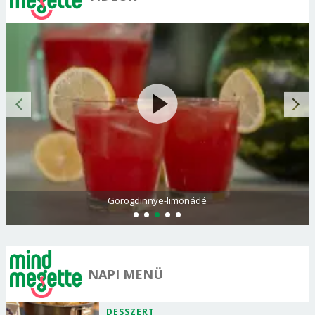
Görögdinnye-limonádé
NAPI MENÜ
DESSZERT