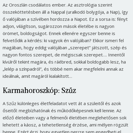
Az Oroszlán csodálatos ember. Az asztrológia szerint
összeköttetésben áll a Nappal (uralkodó bolygója, a Nap), így
ő valójában a szívében hordozza a Napot. Ez a sorsa is: fényt
adjon, világítson, sugározzon mások életébe is nagyon
örömet, boldogságot. Ennek ellenére egyszer benne is
felvetődik a kérdés: ki vagyok én valójában? Ekkor ismeri fel
magában, hogy eddig valójában
„szerepet”
játszott, szép és
nagyon fontos szerepet, de mégiscsak szerepet…. Innentől
kívülről tekint magára, és ráébred, sokkal boldogabb lesz, ha
„lelép a színpadról”
, és többé nem akar megfelelni annak az
ideálnak, amit magáról kialakított…
Karmahoroszkóp: Szűz
A Szűz különleges életfeladatot vett át a szüleitől és azok
őseitől: megbízhatónak és működőképesnek kell lennie. Az
előző életeiben vagy a felmenői életében meglehetősen sok
lehetett a káosz, a tehetetlenség érzése, ami mélyen rögzült
benne. Ezért érzi, hogy egyetlen percre sem engedheti el