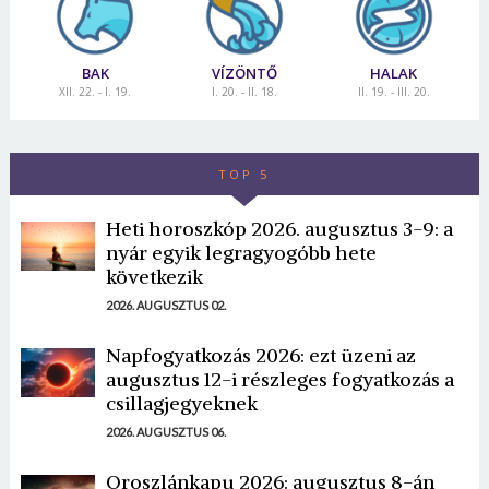
BAK
VÍZÖNTŐ
HALAK
XII. 22. - I. 19.
I. 20. - II. 18.
II. 19. - III. 20.
TOP 5
Heti horoszkóp 2026. augusztus 3-9: a
nyár egyik legragyogóbb hete
következik
2026. AUGUSZTUS 02.
Napfogyatkozás 2026: ezt üzeni az
augusztus 12-i részleges fogyatkozás a
csillagjegyeknek
2026. AUGUSZTUS 06.
Oroszlánkapu 2026: augusztus 8-án