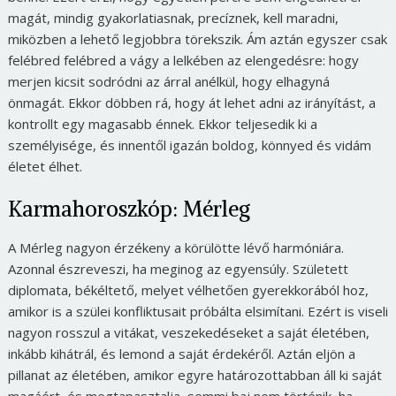
magát, mindig gyakorlatiasnak, precíznek, kell maradni,
miközben a lehető legjobbra törekszik. Ám aztán egyszer csak
felébred felébred a vágy a lelkében az elengedésre: hogy
merjen kicsit sodródni az árral anélkül, hogy elhagyná
önmagát. Ekkor döbben rá, hogy át lehet adni az irányítást, a
kontrollt egy magasabb énnek. Ekkor teljesedik ki a
személyisége, és innentől igazán boldog, könnyed és vidám
életet élhet.
Karmahoroszkóp: Mérleg
A Mérleg nagyon érzékeny a körülötte lévő harmóniára.
Azonnal észreveszi, ha meginog az egyensúly. Született
diplomata, békéltető, melyet vélhetően gyerekkorából hoz,
amikor is a szülei konfliktusait próbálta elsimítani. Ezért is viseli
nagyon rosszul a vitákat, veszekedéseket a saját életében,
inkább kihátrál, és lemond a saját érdekéről. Aztán eljön a
pillanat az életében, amikor egyre határozottabban áll ki saját
magáért, és megtapasztalja, semmi baj nem történik, ha