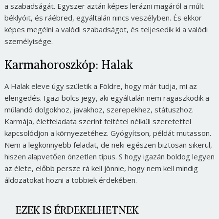
a szabadságát. Egyszer aztán képes lerázni magáról a múlt
béklyóit, és ráébred, egyáltalán nincs veszélyben. És ekkor
képes megélni a valódi szabadságot, és teljesedik ki a valódi
személyisége.
Karmahoroszkóp: Halak
A Halak eleve úgy születik a Földre, hogy már tudja, mi az
elengedés. Igazi bölcs jegy, aki egyáltalán nem ragaszkodik a
múlandó dolgokhoz, javakhoz, szerepekhez, státuszhoz.
Karmája, életfeladata szerint feltétel nélküli szeretettel
kapcsolódjon a környezetéhez. Gyógyítson, példát mutasson.
Nem a legkönnyebb feladat, de neki egészen biztosan sikerül,
hiszen alapvetően önzetlen típus. S hogy igazán boldog legyen
az élete, előbb persze rá kell jönnie, hogy nem kell mindig
áldozatokat hozni a többiek érdekében.
EZEK IS ÉRDEKELHETNEK