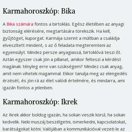
Karmahoroszkóp: Bika
A
Bika számára
fontos a birtoklás. Egész életében az anyagi
biztonság elérésére, megtartására törekszik. Ha kell,
gyűjtöget, kuporgat. Karmája szerint a múltban a családja
elveszített mindent, s az ő feladata megteremteni az
egyensúlyt. Mindez persze anyagiassá, birtoklóvá teszi őt.
Aztán egyszer csak jön a pillanat, amikor felteszi a kérdést
magának: tényleg erre van szükségem? Mindez csak anyag,
amit nem vihetek magammal. Ekkor tanulja meg az elengedés
érzését, és jön rá az élet valódi értelmére, és mindarra, ami
igazán fontos a jelenben.
Karmahoroszkóp: Ikrek
Az Ikrek akkor boldog igazán, ha sokan veszik körül, ha sokan
kedvelik. Neki muszáj beszélgetni, ismerkedni, kapcsolatokat,
barátságokat kötni. Valójában a kommunikációval vezeti le az