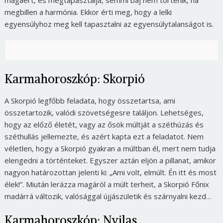
megbillen a harmónia. Ekkor érti meg, hogy a lelki
egyensúlyhoz meg kell tapasztalni az egyensúlytalanságot is.
Karmahoroszkóp: Skorpió
A Skorpió legfőbb feladata, hogy összetartsa, ami
összetartozik, valódi szövetségesre találjon. Lehetséges,
hogy az előző életét, vagy az ősök múltját a széthúzás és
széthullás jellemezte, és azért kapta ezt a feladatot. Nem
véletlen, hogy a Skorpió gyakran a múltban él, mert nem tudja
elengedni a történteket. Egyszer aztán eljön a pillanat, amikor
nagyon határozottan jelenti ki:
„Ami volt, elmúlt. Én itt és most
élek!”.
Miután lerázza magáról a múlt terheit, a Skorpió Főnix
madárrá változik, valósággal újjászületik és szárnyalni kezd…
Karmahoroszkóp: Nyilas