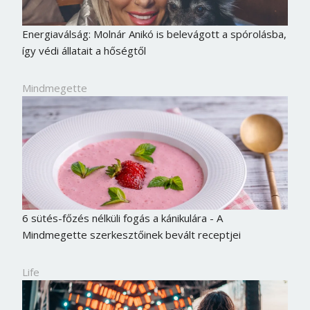
Energiaválság: Molnár Anikó is belevágott a spórolásba,
így védi állatait a hőségtől
Mindmegette
6 sütés-főzés nélküli fogás a kánikulára - A
Borsonline bejelentkezés
Mindmegette szerkesztőinek bevált receptjei
E-mail cím vagy felhasználónév
Life