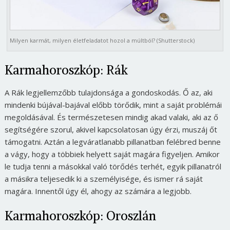
Milyen karmát, milyen életfeladatot hozol a múltból? (Shutterstock)
Karmahoroszkóp: Rák
A Rák legjellemzőbb tulajdonsága a gondoskodás. Ő az, aki
mindenki bújával-bajával előbb törődik, mint a saját problémái
megoldásával. És természetesen mindig akad valaki, aki az ő
segítségére szorul, akivel kapcsolatosan úgy érzi, muszáj őt
támogatni. Aztán a legváratlanabb pillanatban felébred benne
a vágy, hogy a többiek helyett saját magára figyeljen. Amikor
le tudja tenni a másokkal való törődés terhét, egyik pillanatról
a másikra teljesedik ki a személyisége, és ismer rá saját
magára. Innentől úgy él, ahogy az számára a legjobb.
Karmahoroszkóp: Oroszlán