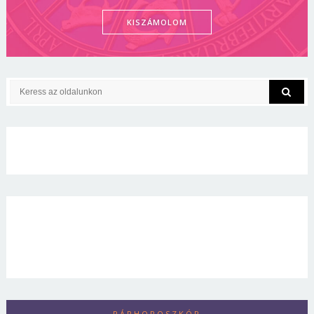
KISZÁMOLOM
PÁRHOROSZKÓP