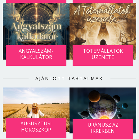
ANGYALSZÁM-
TOTEMÁLLATOK
KALKULÁTOR
ÜZENETE
AJÁNLOTT TARTALMAK
AUGUSZTUSI
URÁNUSZ AZ
HOROSZKÓP
IKREKBEN