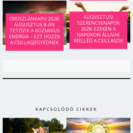
AUGUSZTUSI
OROSZLÁNKAPU 2026:
SZERENCSENAPOK
AUGUSZTUS 8-ÁN
2026: EZEKEN A
TETŐZIK A KOZMIKUS
NAPOKON ÁLLNAK
ENERGIA – EZT HOZZA
MELLÉD A CSILLAGOK
A CSILLAGJEGYEDNEK
KAPCSOLÓDÓ CIKKEK