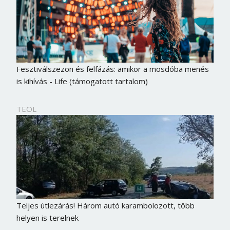
Jelszó
Mégse
Bejelentkezés
Fesztiválszezon és felfázás: amikor a mosdóba menés
is kihívás - Life (támogatott tartalom)
TEOL
Teljes útlezárás! Három autó karambolozott, több
helyen is terelnek