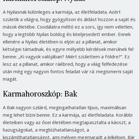
A Nyilasnak különleges a karmája, az életfeladata. Azért
születik a világra, hogy gyógyítson és áldást hozzon a saját és
mások életébe. Csodálatra méltó ez a sors, így nem véletlen,
hogy a legtöbb Nyilas boldog és kiteljesedett ember. Ennek
ellenére a Nyilas életében is eljön az a pillanat, amikor
kétségei támadnak, és egyre mélyebb kérdések merülnek fel
benne:
„Ki vagyok valójában? Miért születtem a Földre?”.
Ez
lesz az a pillanat, amikor ráébred, hogy a világ felfedezése
után még egy nagyon fontos feladat vár rá: megismerni saját
magát.
Karmahoroszkóp: Bak
A Bak nagyon szilárd, megingathatatlan típus, maximálisan
meg lehet bízni benne. Ez a karmája, az életfeladata. Korábbi
életeiben vagy az ősei életében megtapasztalta a káoszt, a
hazugságokat, a megbízhatatlanságot, a
kiszámíthatatlanságot, ami mélyen megmaradt a lelkében. Bár