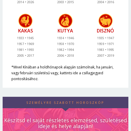
2014
2026
2003
2015
2004
2016
KAKAS
KUTYA
DISZNÓ
1933
1945
1934
1946
1935
1947
1957
1969
1958
1970
1959
1971
1981
1993
1982
1994
1983
1995
2005
2017
2006
2018
2007
2019
*Mivel Kínában a holdhónapok alapján számolnak, ha januári,
vagy februári születésű vagy, kattints ide a csillagjegyed
pontosításához.
SZEMÉLYRE SZABOTT HOROSZKÓP
Készítsd el saját részletes elemzésed, születésed
ideje és helye alapján!