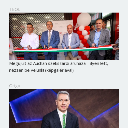
TEOL
Megújult az Auchan szekszárdi áruháza – ilyen lett,
nézzen be velünk! (képgalériával)
Origo