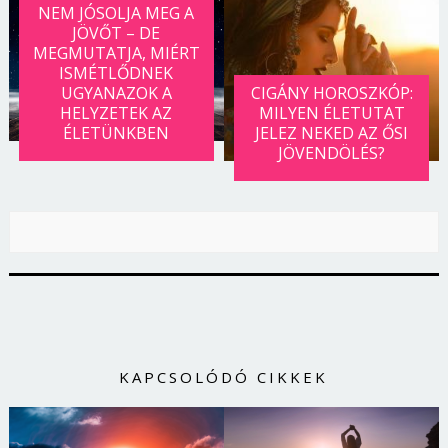
NEM JÓSOLJA MEG A
JÖVŐT – DE
MEGMUTATJA, MIÉRT
ISMÉTLŐDNEK
UGYANAZOK A
CIGÁNY HOROSZKÓP:
HELYZETEK AZ
MILYEN ÉLETUTAT
ÉLETÜNKBEN
JELEZ NEKED AZ ŐSI
JÖVENDÖLÉS?
KAPCSOLÓDÓ CIKKEK