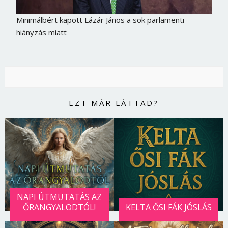
Minimálbért kapott Lázár János a sok parlamenti
hiányzás miatt
EZT MÁR LÁTTAD?
Borsonline bejelentkezés
NAPI ÚTMUTATÁS AZ
E-mail cím vagy felhasználónév
ŐRANGYALODTÓL!
KELTA ŐSI FÁK JÓSLÁS