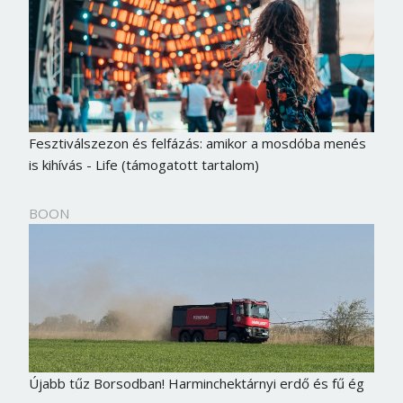
Fesztiválszezon és felfázás: amikor a mosdóba menés
is kihívás - Life (támogatott tartalom)
BOON
Újabb tűz Borsodban! Harminchektárnyi erdő és fű ég