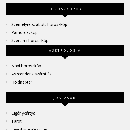
HOROSZKÓPOK
Személyre szabott horoszkóp
Párhoroszkóp
Szerelmi horoszkóp
ASZTROLÓGIA
Napi horoszkóp
Aszcendens számítás
Holdnaptár
JÓSLÁSOK
Cigánykártya
Tarot
Egyiptomi jóskövek