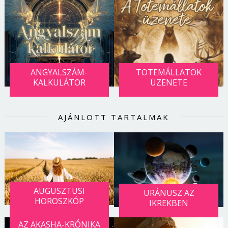
Jelszó
Mégse
Bejelentkezés
ANGYALSZÁM-
TOTEMÁLLATOK
KALKULÁTOR
ÜZENETE
AJÁNLOTT TARTALMAK
AUGUSZTUSI
URÁNUSZ AZ
HOROSZKÓP
IKREKBEN
AZ AKASHA-KRÓNIKA