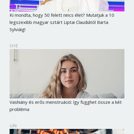
Ki mondta, hogy 50 felett nincs élet? Mutatjuk a 10
legszexibb magyar sztárt Liptai Claudiától Barta
Sylviáig!
SHE
Vashiány és erős menstruáció: így függhet össze a két
probléma
Life