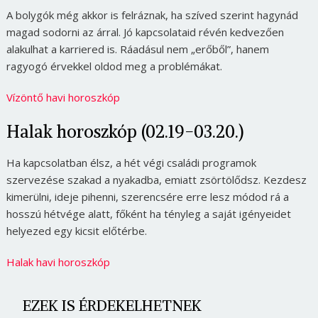
A bolygók még akkor is felráznak, ha szíved szerint hagynád
magad sodorni az árral. Jó kapcsolataid révén kedvezően
alakulhat a karriered is. Ráadásul nem „erőből”, hanem
ragyogó érvekkel oldod meg a problémákat.
Vízöntő havi horoszkóp
Halak horoszkóp (02.19-03.20.)
Ha kapcsolatban élsz, a hét végi családi programok
szervezése szakad a nyakadba, emiatt zsörtölődsz. Kezdesz
kimerülni, ideje pihenni, szerencsére erre lesz módod rá a
hosszú hétvége alatt, főként ha tényleg a saját igényeidet
helyezed egy kicsit előtérbe.
Halak havi horoszkóp
EZEK IS ÉRDEKELHETNEK