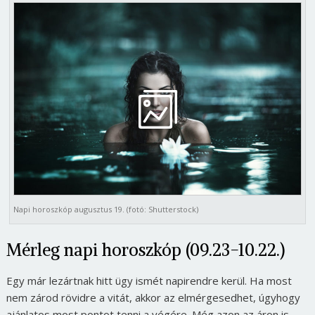
Napi horoszkóp augusztus 19. (fotó: Shutterstock)
Mérleg napi horoszkóp (09.23-10.22.)
Egy már lezártnak hitt ügy ismét napirendre kerül. Ha most
nem zárod rövidre a vitát, akkor az elmérgesedhet, úgyhogy
ajánlatos most pontot tenni a végére. Még azon az áron is,