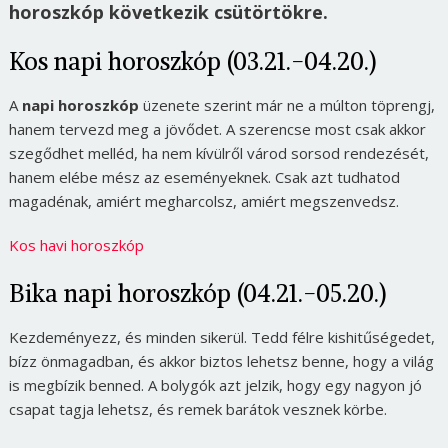
horoszkóp következik csütörtökre.
Kos napi horoszkóp (03.21.-04.20.)
A
napi horoszkóp
üzenete szerint már ne a múlton töprengj,
hanem tervezd meg a jövődet. A szerencse most csak akkor
szegődhet melléd, ha nem kívülről várod sorsod rendezését,
hanem elébe mész az eseményeknek. Csak azt tudhatod
magadénak, amiért megharcolsz, amiért megszenvedsz.
Kos havi horoszkóp
Bika napi horoszkóp (04.21.-05.20.)
Kezdeményezz, és minden sikerül. Tedd félre kishitűségedet,
bízz önmagadban, és akkor biztos lehetsz benne, hogy a világ
is megbízik benned. A bolygók azt jelzik, hogy egy nagyon jó
csapat tagja lehetsz, és remek barátok vesznek körbe.