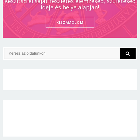
Készítsd el saját részletes elemzésed, születésed
ideje és helye alapján!
KISZÁMOLOM