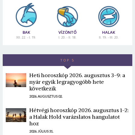
BAK
VÍZÖNTŐ
HALAK
XII. 22. - I. 19.
I. 20. - II. 18.
II. 19. - III. 20.
TOP 5
Heti horoszkóp 2026. augusztus 3-9: a
nyár egyik legragyogóbb hete
következik
2026. AUGUSZTUS 02.
Hétvégi horoszkóp 2026. augusztus 1-2:
a Halak Hold varázslatos hangulatot
hoz
2026. JÚLIUS 31.