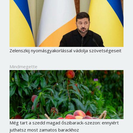
Zelenszkij nyomásgyakorlással vádolja szövetségeseit
Mindmegette
Még tart a szedd magad őszibarack-szezon: ennyiért
juthatsz most zamatos barackhoz