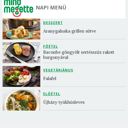
NAPI MENÜ
DESSZERT
Aranygaluska grillen sütve
FŐÉTEL
Baconbe göngyölt sertésszűz rakott 
burgonyával
VEGETÁRIÁNUS
Falafel
ELŐÉTEL
Újházy tyúkhúsleves