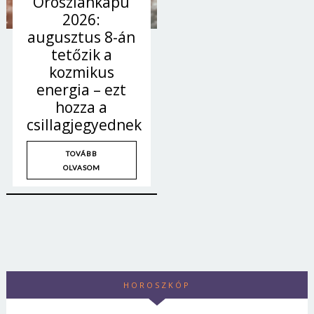
Oroszlánkapu
2026:
augusztus 8-án
tetőzik a
kozmikus
energia – ezt
hozza a
csillagjegyednek
TOVÁBB
OLVASOM
HOROSZKÓP