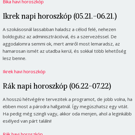
Bika havi horoszkóp
Ikrek napi horoszkóp (05.21.-06.21.)
A szokásosnál lassabban haladsz a célod felé, nehezen
boldogulsz az adminisztrációval, és a szervezéssel. De
aggodalomra semmi ok, mert amiről most lemaradsz, az
hamarosan ismét az utadba kerül, és sokkal több lehetőség
lesz benne.
Ikrek havi horoszkóp
Rák napi horoszkóp (06.22-07.22)
A hosszú hétvégére tervezitek a programot, de jobb volna, ha
ebben most a párodra hallgatnál. Így megúszhatsz egy vitát.
Ha pedig még szingli vagy, akkor oda menjen, ahol a leginkább
esélyed van párt találni!
Rák havi horoszkóp