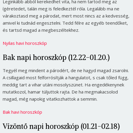
Leginkább abból kerekedhet vita, ha nem tartod meg az
ígéretedet, talán meg is feledkeztél róla. Legalább ma ne
várakoztasd meg a párodat, mert most nincs az a kedvesség,
amivel ki tudnád engesztelni. Tedd félre az egyéb teendőket,
és tartsd magad a megbeszéltekhez.
Nyilas havi horoszkóp
Bak napi horoszkóp (12.22-01.20.)
Tegyél meg mindent a párodért, de ne hagyd magad zsarolni.
A csillagaid most felforrósítják a hangulatot, s csak tőled függ,
meddig tart a vihar utáni mosolyszünet. Ha engedékenynek
mutatkozol, hamar túljuttok rajta. De ha megmakacsolod
magad, még napokig vitatkozhattok a semmin.
Bak havi horoszkóp
Vízöntő napi horoszkóp (01.21-02.18)