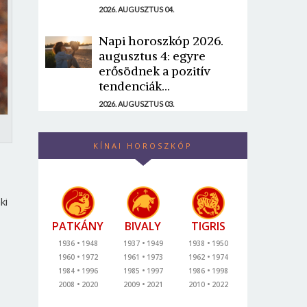
2026. AUGUSZTUS 04.
Napi horoszkóp 2026.
augusztus 4: egyre
erősödnek a pozitív
tendenciák...
2026. AUGUSZTUS 03.
KÍNAI HOROSZKÓP
ki
PATKÁNY
BIVALY
TIGRIS
1936
1948
1937
1949
1938
1950
1960
1972
1961
1973
1962
1974
1984
1996
1985
1997
1986
1998
2008
2020
2009
2021
2010
2022