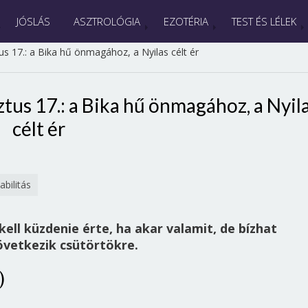
JÓSLÁS
ASZTROLÓGIA
EZOTÉRIA
TEST ÉS LÉLEK
s 17.: a Bika hű önmagához, a Nyilas célt ér
tus 17.: a Bika hű önmagához, a Nyil
célt ér
abilitás
ell küzdenie érte, ha akar valamit, de bízhat
vetkezik csütörtökre.
)