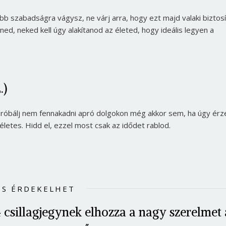
bb szabadságra vágysz, ne várj arra, hogy ezt majd valaki biztosí
d, neked kell úgy alakítanod az életed, hogy ideális legyen a
.)
Próbálj nem fennakadni apró dolgokon még akkor sem, ha úgy érz
letes. Hidd el, ezzel most csak az idődet rablod.
Borsonline bejelentkezés
IS ÉRDEKELHET
E-mail cím vagy felhasználónév
 csillagjegynek elhozza a nagy szerelmet 