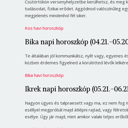
Csütörtökön versenyhelyzetbe kerülhetsz, és meg kell
tudásodat, fizikai erődet. Aggódnod valószínűleg egyál
megjelenés mindenhol fél siker.
Kos havi horoszkóp
Bika napi horoszkóp (04.21.-05.20
Te általában jól kommunikálsz, nyílt vagy, egyenes és
közben érdemes figyelned a körülötted lévők lelkére 
Bika havi horoszkóp
Ikrek napi horoszkóp (05.21.-06.21
Nagyon ügyes és talpraesett vagy ma, ez nem fog m
eséllyel megpróbál majd átlépni rajtad, vagy félreto
esélye. Úgy jár majd, mint amikor valaki teljes erőből