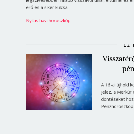
erő és a siker kulcsa.
Nyilas havi horoszkóp
EZ 
Visszatérő
pén
A 16-ai újhold k
jelez, a Merkúr
döntéseket hozn
Pénzhoroszkóp k