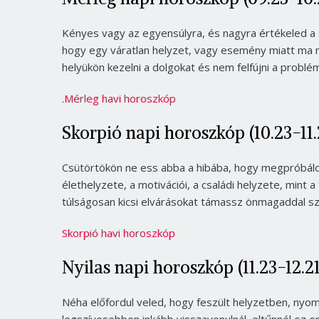
Kényes vagy az egyensúlyra, és nagyra értékeled a s
hogy egy váratlan helyzet, vagy esemény miatt ma m
helyükön kezelni a dolgokat és nem felfújni a problé
.
Mérleg havi horoszkóp
Skorpió napi horoszkóp (10.23-11.
Csütörtökön ne ess abba a hibába, hogy megpróbálod
élethelyzete, a motivációi, a családi helyzete, mint 
túlságosan kicsi elvárásokat támassz önmagaddal 
Skorpió havi horoszkóp
Nyilas napi horoszkóp (11.23-12.21
Néha előfordul veled, hogy feszült helyzetben, nyom
legszívesebben inkább visszavonulnál, eltűnnél ez 