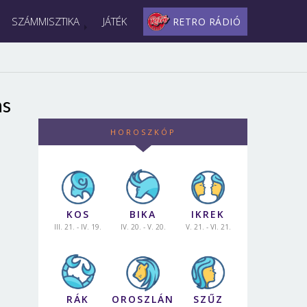
SZÁMMISZTIKA
JÁTÉK
RETRO RÁDIÓ
as
HOROSZKÓP
KOS
BIKA
IKREK
III. 21. - IV. 19.
IV. 20. - V. 20.
V. 21. - VI. 21.
RÁK
OROSZLÁN
SZŰZ