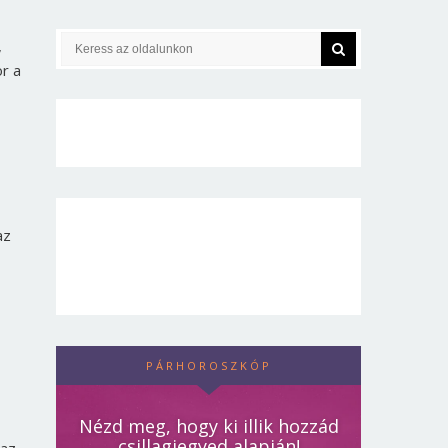
,
r a
az
PÁRHOROSZKÓP
Nézd meg, hogy ki illik hozzád
csillagjegyed alapján!
 az