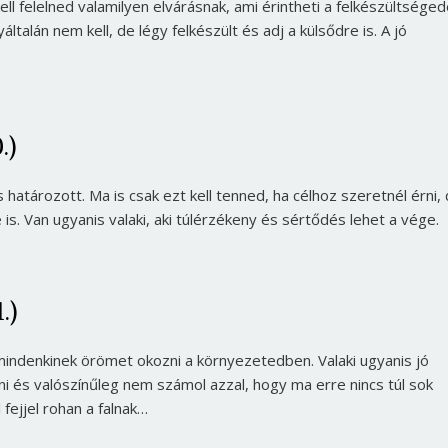
 felelned valamilyen elvárásnak, ami érintheti a felkészültséged
talán nem kell, de légy felkészült és adj a külsődre is. A jó
.)
 határozott. Ma is csak ezt kell tenned, ha célhoz szeretnél érni,
is. Van ugyanis valaki, aki túlérzékeny és sértődés lehet a vége.
.)
indenkinek örömet okozni a környezetedben. Valaki ugyanis jó
lni és valószínűleg nem számol azzal, hogy ma erre nincs túl sok
 fejjel rohan a falnak…