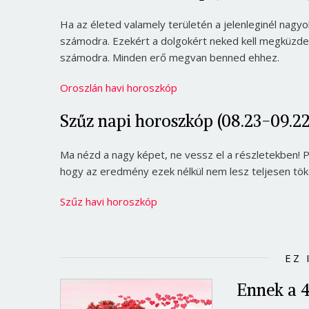
Ha az életed valamely területén a jelenleginél nagyo
számodra. Ezekért a dolgokért neked kell megküzdene
számodra. Minden erő megvan benned ehhez.
Oroszlán havi horoszkóp
Szűz napi horoszkóp (08.23-09.22
Ma nézd a nagy képet, ne vessz el a részletekben! 
hogy az eredmény ezek nélkül nem lesz teljesen töké
Szűz havi horoszkóp
EZ 
Ennek a 4