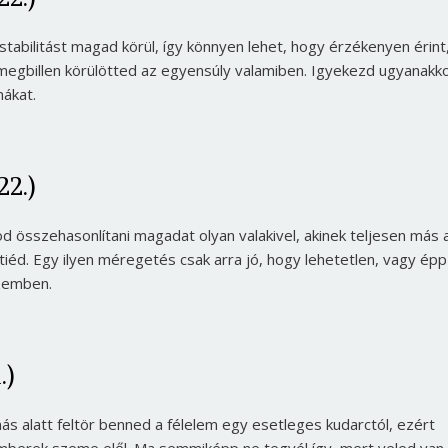
tabilitást magad körül, így könnyen lehet, hogy érzékenyen érint
egbillen körülötted az egyensúly valamiben. Igyekezd ugyanakko
mákat.
22.)
 összehasonlítani magadat olyan valakivel, akinek teljesen más 
a tiéd. Egy ilyen méregetés csak arra jó, hogy lehetetlen, vagy épp
szemben.
.)
ás alatt feltör benned a félelem egy esetleges kudarctól, ezért
emberek szeme elől. Ma semmiképp ne tegyél így, mert veled van