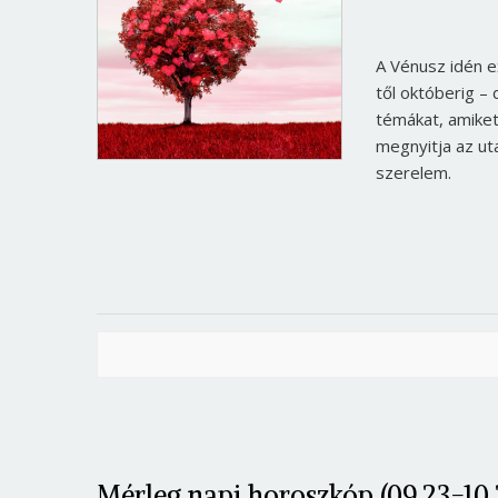
A Vénusz idén e
től októberig – 
témákat, amiket 
megnyitja az uta
szerelem.
Mérleg napi horoszkóp (09.23-10.