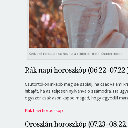
Kedvező fordulatokat hozhat a csütörtök (fotó: Shutterstock)
Rák napi horoszkóp (06.22-07.22.
Csütörtökön inkább meg se szólalj, ha csak valami k
hibáját, ha az teljesen nyilvánvaló számodra. Ha u
egyszer csak azon kapod magad, hogy egyedül mara
Rák havi horoszkóp
Oroszlán horoszkóp (07.23-08.22.