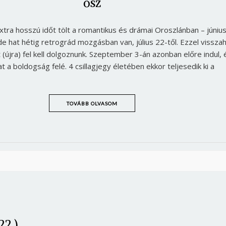
ősz
Jelszó
xtra hosszú időt tölt a romantikus és drámai Oroszlánban – június
de hat hétig retrográd mozgásban van, július 22-től. Ezzel vissza
Mégse
Bejelentkezés
(újra) fel kell dolgoznunk. Szeptember 3-án azonban előre indul, 
t a boldogság felé. 4 csillagjegy életében ekkor teljesedik ki a
TOVÁBB OLVASOM
22.)