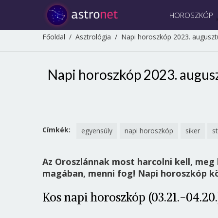
HOROSZKÓP
Főoldal
/
Asztrológia
/
Napi horoszkóp 2023. augusztu
Napi horoszkóp 2023. augusz
Címkék:
egyensúly
napi horoszkóp
siker
st
Az Oroszlánnak most harcolni kell, meg k
magában, menni fog! Napi horoszkóp kö
Kos napi horoszkóp (03.21.-04.20.