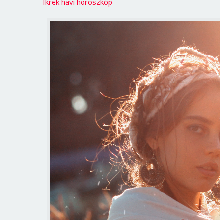
Ikrek havi horoszkóp