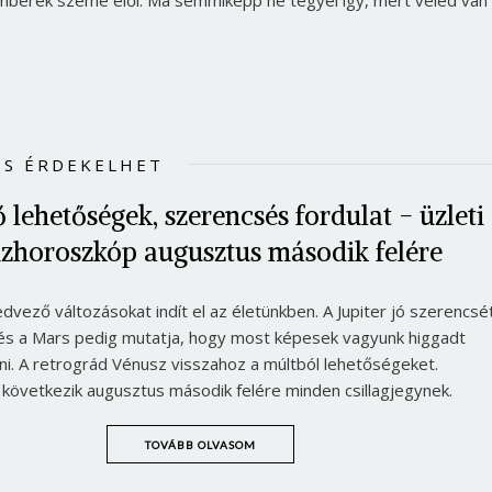
IS ÉRDEKELHET
 lehetőségek, szerencsés fordulat - üzleti
zhoroszkóp augusztus második felére
edvező változásokat indít el az életünkben. A Jupiter jó szerencsé
 és a Mars pedig mutatja, hogy most képesek vagyunk higgadt
i. A retrográd Vénusz visszahoz a múltból lehetőségeket.
övetkezik augusztus második felére minden csillagjegynek.
TOVÁBB OLVASOM