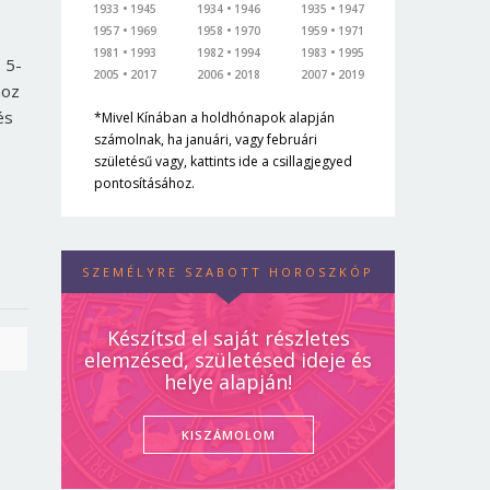
1933
1945
1934
1946
1935
1947
1957
1969
1958
1970
1959
1971
1981
1993
1982
1994
1983
1995
 5-
2005
2017
2006
2018
2007
2019
hoz
és
*Mivel Kínában a holdhónapok alapján
számolnak, ha januári, vagy februári
születésű vagy, kattints ide a csillagjegyed
pontosításához.
SZEMÉLYRE SZABOTT HOROSZKÓP
Készítsd el saját részletes
elemzésed, születésed ideje és
helye alapján!
KISZÁMOLOM