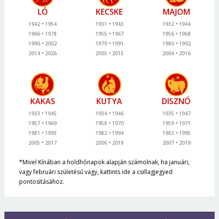
LÓ
KECSKE
MAJOM
1942
1954
1931
1943
1932
1944
1966
1978
1955
1967
1956
1968
1990
2002
1979
1991
1980
1992
2014
2026
2003
2015
2004
2016
KAKAS
KUTYA
DISZNÓ
1933
1945
1934
1946
1935
1947
1957
1969
1958
1970
1959
1971
1981
1993
1982
1994
1983
1995
2005
2017
2006
2018
2007
2019
*Mivel Kínában a holdhónapok alapján számolnak, ha januári,
vagy februári születésű vagy, kattints ide a csillagjegyed
pontosításához.