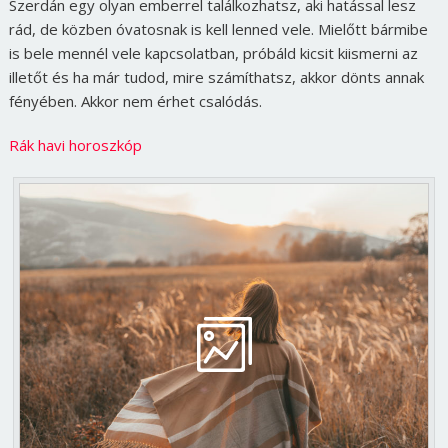
Szerdán egy olyan emberrel találkozhatsz, aki hatással lesz
rád, de közben óvatosnak is kell lenned vele. Mielőtt bármibe
is bele mennél vele kapcsolatban, próbáld kicsit kiismerni az
illetőt és ha már tudod, mire számíthatsz, akkor dönts annak
fényében. Akkor nem érhet csalódás.
Rák havi horoszkóp