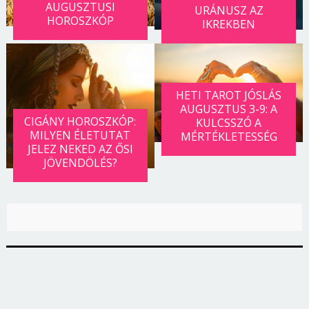
AUGUSZTUSI
URÁNUSZ AZ
HOROSZKÓP
IKREKBEN
HETI TAROT JÓSLÁS
AUGUSZTUS 3-9: A
CIGÁNY HOROSZKÓP:
KULCSSZÓ A
MILYEN ÉLETUTAT
MÉRTÉKLETESSÉG
JELEZ NEKED AZ ŐSI
JÖVENDÖLÉS?