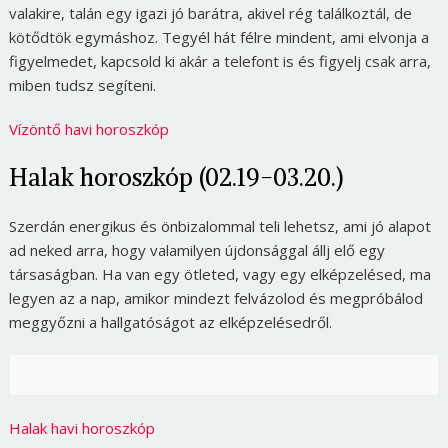
valakire, talán egy igazi jó barátra, akivel rég találkoztál, de
kötődtök egymáshoz. Tegyél hát félre mindent, ami elvonja a
figyelmedet, kapcsold ki akár a telefont is és figyelj csak arra,
miben tudsz segíteni.
Vízöntő havi horoszkóp
Halak horoszkóp (02.19-03.20.)
Szerdán energikus és önbizalommal teli lehetsz, ami jó alapot
ad neked arra, hogy valamilyen újdonsággal állj elő egy
társaságban. Ha van egy ötleted, vagy egy elképzelésed, ma
legyen az a nap, amikor mindezt felvázolod és megpróbálod
meggyőzni a hallgatóságot az elképzelésedről.
Halak havi horoszkóp