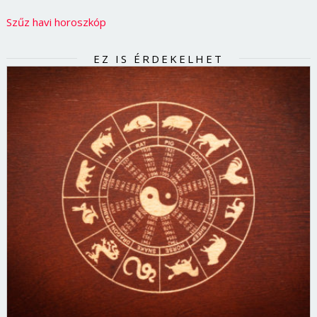
Szűz havi horoszkóp
EZ IS ÉRDEKELHET