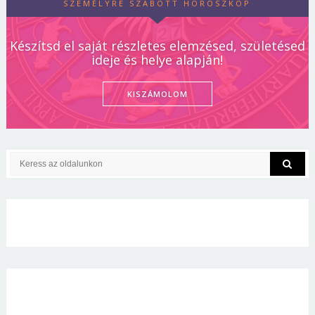
SZEMÉLYRE SZABOTT HOROSZKÓP
Készítsd el saját részletes elemzésed, születésed
ideje és helye alapján!
KISZÁMOLOM