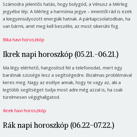
Számodra jelentős hatás, hogy bolygód, a Vénusz a Mérleg
jegyébe lép. A Mérleg a harmónia jegye – innentől rád is ezek
a kiegyensúlyozott energiák hatnak. A párkapcsolatodban, ha
van bármi, amit meg kell beszélni, az most sikerülni fog.
Bika havi horoszkóp
Ikrek napi horoszkóp (05.21.-06.21.)
Ma légy elérhető, hangosítsd fel a telefonodat, mert egy
barátnak szüsége lesz a segítségedre. Bizalmas problémával
keres meg. Nagy az esélye annak, hogy te vagy az, aki a
legtöbb segítséget tudja most adni még azzal is, ha csak
türelmesen végighallgatod.
Ikrek havi horoszkóp
Rák napi horoszkóp (06.22-07.22.)