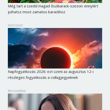
Még tart a szedd magad őszibarack-szezon: ennyiért
juthatsz most zamatos barackhoz
Astronet
Napfogyatkozás 2026: ezt üzeni az augusztus 12-i
részleges fogyatkozás a csillagjegyeknek
Borsonline bejelentkezés
Borsonline
E-mail cím vagy felhasználónév