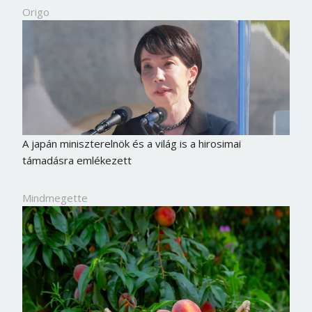
Origo
A japán miniszterelnök és a világ is a hirosimai
támadásra emlékezett
Mindmegette