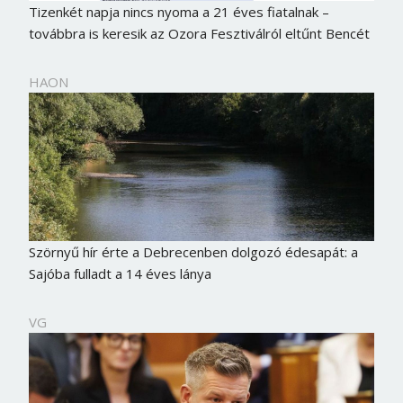
Tizenkét napja nincs nyoma a 21 éves fiatalnak –
továbbra is keresik az Ozora Fesztiválról eltűnt Bencét
HAON
Szörnyű hír érte a Debrecenben dolgozó édesapát: a
Sajóba fulladt a 14 éves lánya
VG