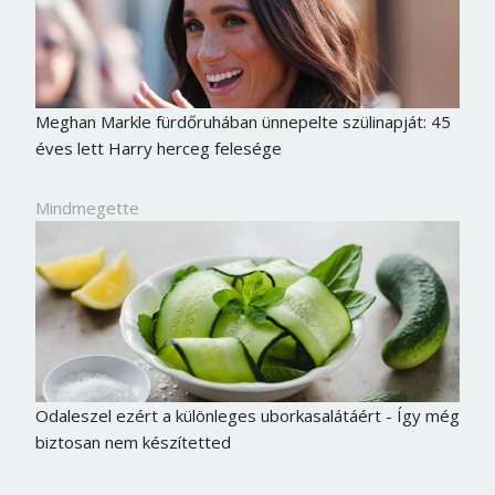
Jelszó
Mégse
Bejelentkezés
Meghan Markle fürdőruhában ünnepelte szülinapját: 45
éves lett Harry herceg felesége
Mindmegette
Odaleszel ezért a különleges uborkasalátáért - Így még
biztosan nem készítetted