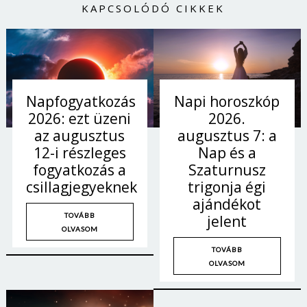
KAPCSOLÓDÓ CIKKEK
Napi horoszkóp
Napfogyatkozás
2026.
2026: ezt üzeni
augusztus 7: a
az augusztus
Nap és a
12-i részleges
Szaturnusz
fogyatkozás a
trigonja égi
csillagjegyeknek
ajándékot
TOVÁBB
jelent
OLVASOM
TOVÁBB
OLVASOM