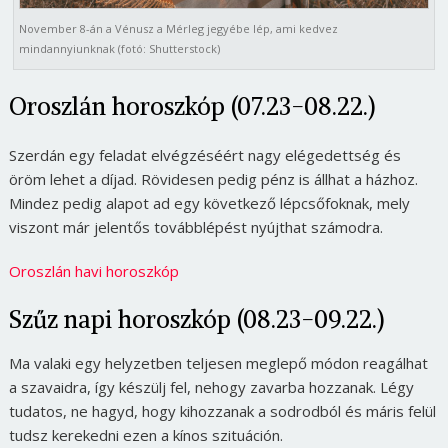
November 8-án a Vénusz a Mérleg jegyébe lép, ami kedvez
mindannyiunknak (fotó: Shutterstock)
Oroszlán horoszkóp (07.23-08.22.)
Szerdán egy feladat elvégzéséért nagy elégedettség és
öröm lehet a díjad. Rövidesen pedig pénz is állhat a házhoz.
Mindez pedig alapot ad egy következő lépcsőfoknak, mely
viszont már jelentős továbblépést nyújthat számodra.
Oroszlán havi horoszkóp
Szűz napi horoszkóp (08.23-09.22.)
Ma valaki egy helyzetben teljesen meglepő módon reagálhat
a szavaidra, így készülj fel, nehogy zavarba hozzanak. Légy
tudatos, ne hagyd, hogy kihozzanak a sodrodból és máris felül
tudsz kerekedni ezen a kínos szituáción.