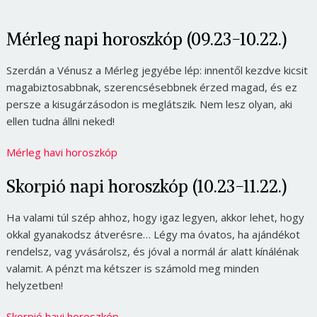
Mérleg napi horoszkóp (09.23-10.22.)
Szerdán a Vénusz a Mérleg jegyébe lép: innentől kezdve kicsit
magabiztosabbnak, szerencsésebbnek érzed magad, és ez
persze a kisugárzásodon is meglátszik. Nem lesz olyan, aki
ellen tudna állni neked!
Mérleg havi horoszkóp
Skorpió napi horoszkóp (10.23-11.22.)
Ha valami túl szép ahhoz, hogy igaz legyen, akkor lehet, hogy
okkal gyanakodsz átverésre… Légy ma óvatos, ha ajándékot
rendelsz, vag yvásárolsz, és jóval a normál ár alatt kínálénak
valamit. A pénzt ma kétszer is számold meg minden
helyzetben!
Skorpió havi horoszkóp