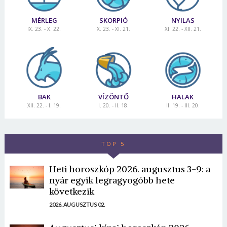
MÉRLEG
SKORPIÓ
NYILAS
IX. 23. - X. 22.
X. 23. - XI. 21.
XI. 22. - XII. 21.
BAK
VÍZÖNTŐ
HALAK
XII. 22. - I. 19.
I. 20. - II. 18.
II. 19. - III. 20.
TOP 5
Heti horoszkóp 2026. augusztus 3-9: a
nyár egyik legragyogóbb hete
következik
2026. AUGUSZTUS 02.