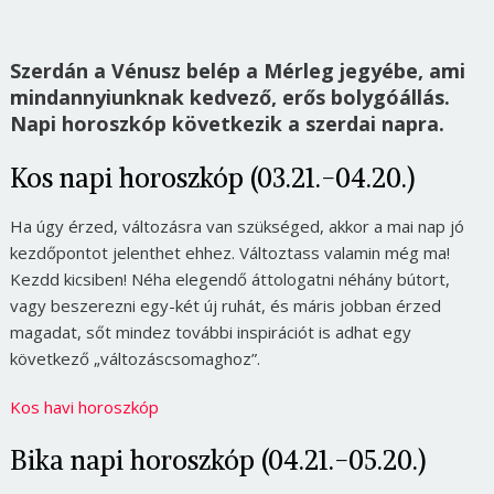
Szerdán a Vénusz belép a Mérleg jegyébe, ami
mindannyiunknak kedvező, erős bolygóállás.
Napi horoszkóp következik a szerdai napra.
Kos napi horoszkóp (03.21.-04.20.)
Ha úgy érzed, változásra van szükséged, akkor a mai nap jó
kezdőpontot jelenthet ehhez. Változtass valamin még ma!
Kezdd kicsiben! Néha elegendő áttologatni néhány bútort,
vagy beszerezni egy-két új ruhát, és máris jobban érzed
magadat, sőt mindez további inspirációt is adhat egy
következő „változáscsomaghoz”.
Kos havi horoszkóp
Bika napi horoszkóp (04.21.-05.20.)