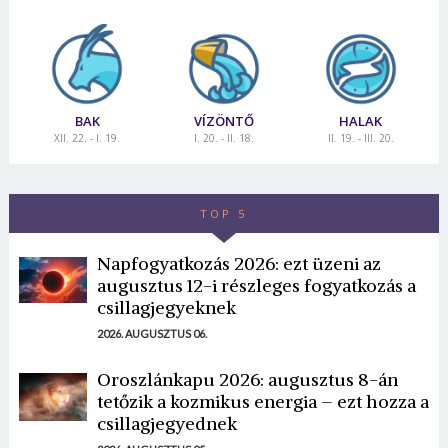
BAK
VÍZÖNTŐ
HALAK
XII. 22. - I. 19.
I. 20. - II. 18.
II. 19. - III. 20.
TOP 5
Napfogyatkozás 2026: ezt üzeni az
augusztus 12-i részleges fogyatkozás a
csillagjegyeknek
2026. AUGUSZTUS 06.
Oroszlánkapu 2026: augusztus 8-án
tetőzik a kozmikus energia – ezt hozza a
csillagjegyednek