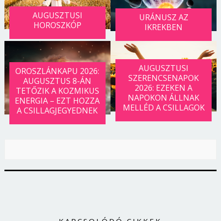
AUGUSZTUSI
URÁNUSZ AZ
HOROSZKÓP
IKREKBEN
AUGUSZTUSI
OROSZLÁNKAPU 2026:
SZERENCSENAPOK
AUGUSZTUS 8-ÁN
2026: EZEKEN A
TETŐZIK A KOZMIKUS
NAPOKON ÁLLNAK
ENERGIA – EZT HOZZA
MELLÉD A CSILLAGOK
A CSILLAGJEGYEDNEK