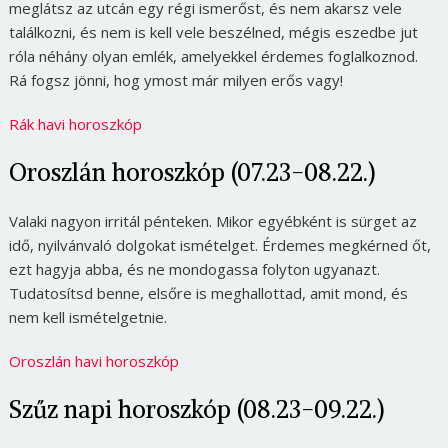
meglátsz az utcán egy régi ismerőst, és nem akarsz vele
találkozni, és nem is kell vele beszélned, mégis eszedbe jut
róla néhány olyan emlék, amelyekkel érdemes foglalkoznod.
Rá fogsz jönni, hog ymost már milyen erős vagy!
Rák havi horoszkóp
Oroszlán horoszkóp (07.23-08.22.)
Valaki nagyon irritál pénteken. Mikor egyébként is sürget az
idő, nyilvánvaló dolgokat ismételget. Érdemes megkérned őt,
ezt hagyja abba, és ne mondogassa folyton ugyanazt.
Tudatosítsd benne, elsőre is meghallottad, amit mond, és
nem kell ismételgetnie.
Oroszlán havi horoszkóp
Szűz napi horoszkóp (08.23-09.22.)