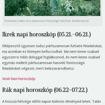
Pénteken a Mars és a Szaturnusz fényszöge hat (fotó: Shutterstock)
Ikrek napi horoszkóp (05.21.-06.21.)
Elképesztő ügyesen tudsz párhuzamosan futtatni feladatokat,
ma azonban ez könnyen befuccsolhat. Ma nem lenne szabad
egyszerre több dologgal foglalkoznod, és nem lenne szabad
egymás mellett párhuzamosan hasonló fontosságú
feladatokat végezni, mert belezavarodhatsz.
Ikrek havi horoszkóp
Rák napi horoszkóp (06.22-07.22.)
A hosszú hétvége előtti napon különös élményed lehet. Talán