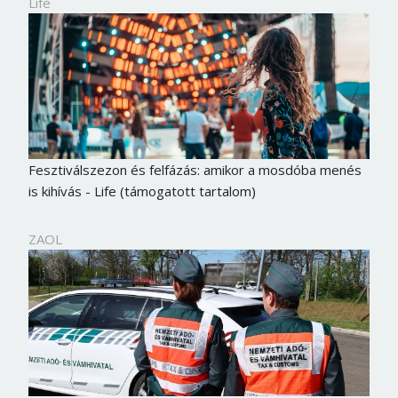
Life
Fesztiválszezon és felfázás: amikor a mosdóba menés
is kihívás - Life (támogatott tartalom)
ZAOL