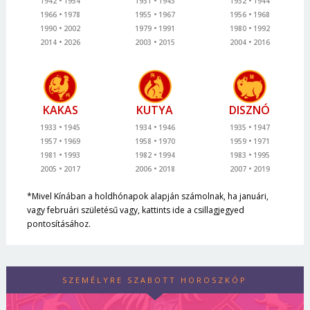
1942
1954
1931
1943
1932
1944
1966
1978
1955
1967
1956
1968
1990
2002
1979
1991
1980
1992
2014
2026
2003
2015
2004
2016
KAKAS
KUTYA
DISZNÓ
1933
1945
1934
1946
1935
1947
1957
1969
1958
1970
1959
1971
1981
1993
1982
1994
1983
1995
2005
2017
2006
2018
2007
2019
*Mivel Kínában a holdhónapok alapján számolnak, ha januári,
vagy februári születésű vagy, kattints ide a csillagjegyed
pontosításához.
SZEMÉLYRE SZABOTT HOROSZKÓP