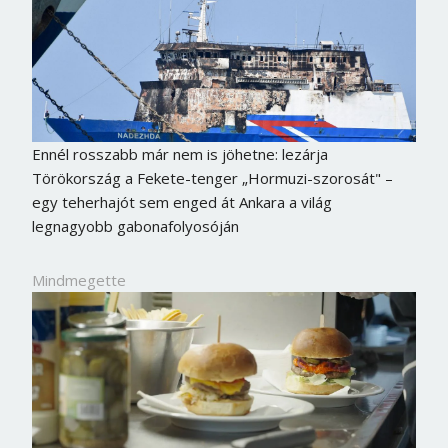
Ennél rosszabb már nem is jöhetne: lezárja
Törökország a Fekete-tenger „Hormuzi-szorosát" –
egy teherhajót sem enged át Ankara a világ
legnagyobb gabonafolyosóján
Mindmegette