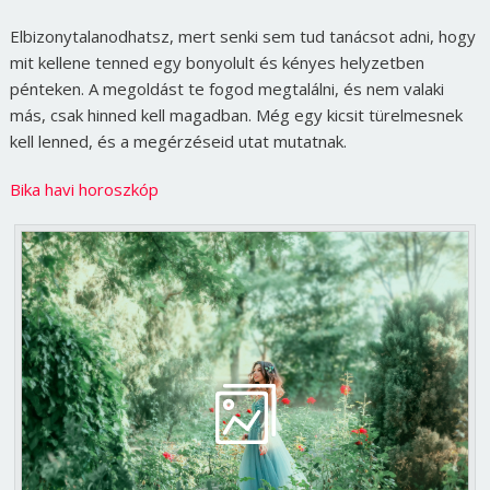
Elbizonytalanodhatsz, mert senki sem tud tanácsot adni, hogy
mit kellene tenned egy bonyolult és kényes helyzetben
pénteken. A megoldást te fogod megtalálni, és nem valaki
más, csak hinned kell magadban. Még egy kicsit türelmesnek
kell lenned, és a megérzéseid utat mutatnak.
Bika havi horoszkóp