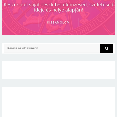
Készítsd el saját részletes elemzésed, születésed
ideje és helye alapján!
KISZÁMOLOM