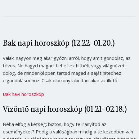
Bak napi horoszkóp (12.22-01.20.)
Valaki nagyon meg akar győzni arról, hogy amit gondolsz, az
téves. Ne hagyd magad! Lehet ez hitbéli, vagy világnézeti
dolog, de mindenképpen tartsd magad a saját hitedhez,
elgondolásodhoz. Csak elbizonytalanítani akar az illető.
Bak havi horoszkóp
Vízöntő napi horoszkóp (01.21-02.18.)
Néha elfog a kétség: biztos, hogy te irányítod az
eseményeket? Pedig a valóságban mindig a te kezedben van
a döntés. A valóságban mindig te vagy az, aki választ bizonyos