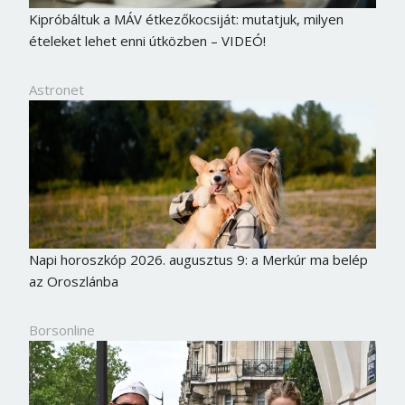
Kipróbáltuk a MÁV étkezőkocsiját: mutatjuk, milyen
ételeket lehet enni útközben – VIDEÓ!
Astronet
Napi horoszkóp 2026. augusztus 9: a Merkúr ma belép
az Oroszlánba
Borsonline bejelentkezés
Borsonline
E-mail cím vagy felhasználónév