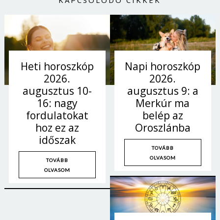
KAPCSOLÓDÓ CIKKEK
Napi horoszkóp
Heti horoszkóp
2026.
2026.
augusztus 9: a
augusztus 10-
Merkúr ma
16: nagy
belép az
fordulatokat
Oroszlánba
hoz ez az
időszak
TOVÁBB
OLVASOM
TOVÁBB
OLVASOM