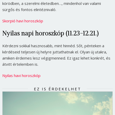
körödben, a szerelmi életedben…, mindenhol van valami
sürgős és fontos elintéznivaló.
Skorpió havi horoszkóp
Nyilas napi horoszkóp (11.23-12.21.)
Kérdezni sokkal hasznosabb, mint hinnéd. Sőt, pénteken a
kérdéseid teljesen új helyre juttathatnak el. Olyan új utakra,
amiken érdemes lesz végigmenned. Ez igaz lehet konkrét, és
átvitt értelemben is.
Nyilas havi horoszkóp
EZ IS ÉRDEKELHET