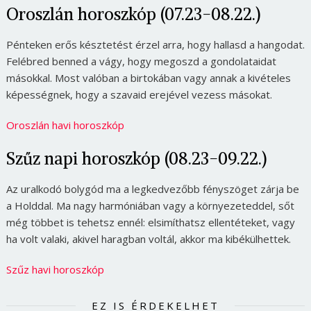
Oroszlán horoszkóp (07.23-08.22.)
Pénteken erős késztetést érzel arra, hogy hallasd a hangodat.
Felébred benned a vágy, hogy megoszd a gondolataidat
másokkal. Most valóban a birtokában vagy annak a kivételes
képességnek, hogy a szavaid erejével vezess másokat.
Oroszlán havi horoszkóp
Szűz napi horoszkóp (08.23-09.22.)
Az uralkodó bolygód ma a legkedvezőbb fényszöget zárja be
a Holddal. Ma nagy harmóniában vagy a környezeteddel, sőt
még többet is tehetsz ennél: elsimíthatsz ellentéteket, vagy
ha volt valaki, akivel haragban voltál, akkor ma kibékülhettek.
Szűz havi horoszkóp
EZ IS ÉRDEKELHET