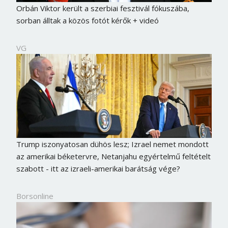
Orbán Viktor került a szerbiai fesztivál fókuszába,
sorban álltak a közös fotót kérők + videó
VG
Trump iszonyatosan dühös lesz; Izrael nemet mondott
az amerikai béketervre, Netanjahu egyértelmű feltételt
szabott - itt az izraeli-amerikai barátság vége?
Borsonline