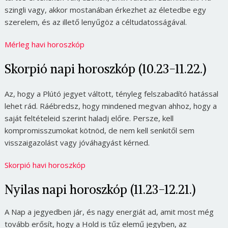
szingli vagy, akkor mostanában érkezhet az életedbe egy
szerelem, és az illető lenyűgöz a céltudatosságával.
Mérleg havi horoszkóp
Skorpió napi horoszkóp (10.23-11.22.)
Az, hogy a Plútó jegyet váltott, tényleg felszabadító hatással
lehet rád. Ráébredsz, hogy mindened megvan ahhoz, hogy a
saját feltételeid szerint haladj előre. Persze, kell
kompromisszumokat kötnöd, de nem kell senkitől sem
visszaigazolást vagy jóváhagyást kérned.
Skorpió havi horoszkóp
Nyilas napi horoszkóp (11.23-12.21.)
A Nap a jegyedben jár, és nagy energiát ad, amit most még
tovább erősít, hogy a Hold is tűz elemű jegyben, az