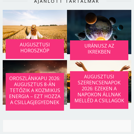
AJÁNLOTT TARTALMAK
AUGUSZTUSI
URÁNUSZ AZ
HOROSZKÓP
IKREKBEN
AUGUSZTUSI
OROSZLÁNKAPU 2026:
SZERENCSENAPOK
AUGUSZTUS 8-ÁN
2026: EZEKEN A
TETŐZIK A KOZMIKUS
NAPOKON ÁLLNAK
ENERGIA – EZT HOZZA
MELLÉD A CSILLAGOK
A CSILLAGJEGYEDNEK