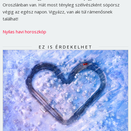
Oroszlánban van. Hát most tényleg szélvészként söpörsz
végig az egész napon. Vigyázz, van aki túl rámenősnek
találhat!
Nyilas havi horoszkóp
EZ IS ÉRDEKELHET