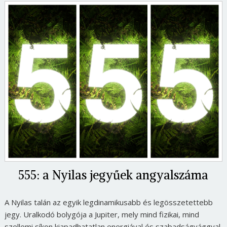
555: a Nyilas jegyűek angyalszáma
A Nyilas talán az egyik legdinamikusabb és legösszetettebb
jegy. Uralkodó bolygója a Jupiter, mely mind fizikai, mind
szellemi síkon kiapadhatatlan energiával és szabadságvággyal