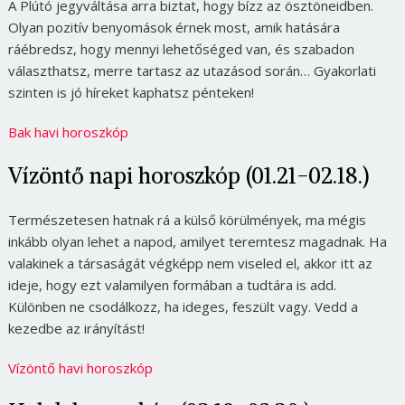
A Plútó jegyváltása arra biztat, hogy bízz az ösztöneidben.
Olyan pozitív benyomások érnek most, amik hatására
ráébredsz, hogy mennyi lehetőséged van, és szabadon
választhatsz, merre tartasz az utazásod során… Gyakorlati
szinten is jó híreket kaphatsz pénteken!
Bak havi horoszkóp
Vízöntő napi horoszkóp (01.21-02.18.)
Természetesen hatnak rá a külső körülmények, ma mégis
inkább olyan lehet a napod, amilyet teremtesz magadnak. Ha
valakinek a társaságát végképp nem viseled el, akkor itt az
ideje, hogy ezt valamilyen formában a tudtára is add.
Különben ne csodálkozz, ha ideges, feszült vagy. Vedd a
kezedbe az irányítást!
Vízöntő havi horoszkóp