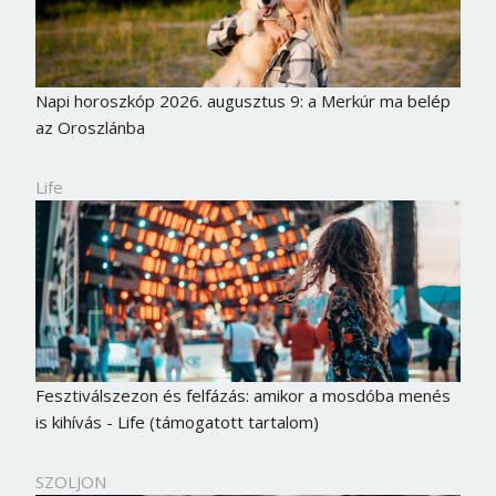
Jelszó
Napi horoszkóp 2026. augusztus 9: a Merkúr ma belép
Mégse
Bejelentkezés
az Oroszlánba
Life
Fesztiválszezon és felfázás: amikor a mosdóba menés
is kihívás - Life (támogatott tartalom)
SZOLJON