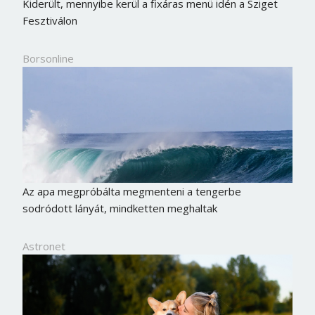
Kiderült, mennyibe kerül a fixáras menü idén a Sziget
Fesztiválon
Borsonline
Az apa megpróbálta megmenteni a tengerbe
sodródott lányát, mindketten meghaltak
Borsonline bejelentkezés
Astronet
E-mail cím vagy felhasználónév