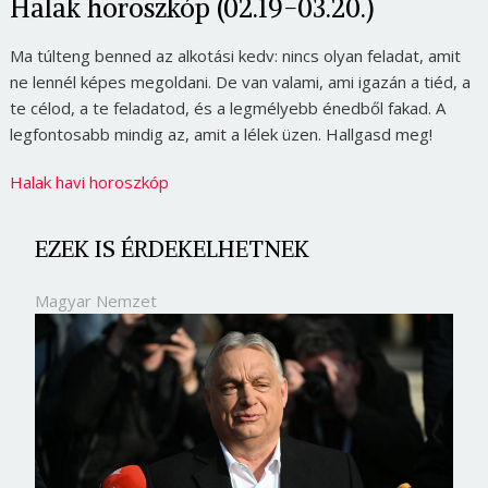
Halak horoszkóp (02.19-03.20.)
Ma túlteng benned az alkotási kedv: nincs olyan feladat, amit
ne lennél képes megoldani. De van valami, ami igazán a tiéd, a
te célod, a te feladatod, és a legmélyebb énedből fakad. A
legfontosabb mindig az, amit a lélek üzen. Hallgasd meg!
Halak havi horoszkóp
EZEK IS ÉRDEKELHETNEK
Magyar Nemzet