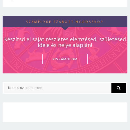
SZEMÉLYRE SZABOTT HOROSZKÓP
Készítsd el saját részletes elemzésed, születésed
ideje és helye alapján!
KISZÁMOLOM