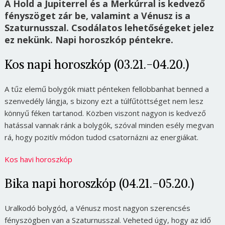
A Hold a Jupiterrel és a Merkúrral is kedvező
fényszöget zár be, valamint a Vénusz is a
Szaturnusszal. Csodálatos lehetőségeket jelez
ez nekünk. Napi horoszkóp péntekre.
Kos napi horoszkóp (03.21.-04.20.)
A tűz elemű bolygók miatt pénteken fellobbanhat benned a
szenvedély lángja, s bizony ezt a túlfűtöttséget nem lesz
könnyű féken tartanod. Közben viszont nagyon is kedvező
hatással vannak ránk a bolygók, szóval minden esély megvan
rá, hogy pozitív módon tudod csatornázni az energiákat.
Kos havi horoszkóp
Bika napi horoszkóp (04.21.-05.20.)
Uralkodó bolygód, a Vénusz most nagyon szerencsés
fényszögben van a Szaturnusszal. Veheted úgy, hogy az idő