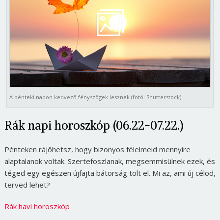
A pénteki napon kedvező fényszögek lesznek (fotó: Shutterstock)
Rák napi horoszkóp (06.22-07.22.)
Pénteken rájöhetsz, hogy bizonyos félelmeid mennyire
alaptalanok voltak. Szertefoszlanak, megsemmisülnek ezek, és
téged egy egészen újfajta bátorság tölt el. Mi az, ami új célod,
terved lehet?
Rák havi horoszkóp