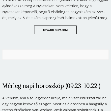
ajándékozza meg a Nyilasokat. Nem véletlen, hogy a
Nyilasokat képviselő, segítő elsődleges angyalszám az 555-
ös, mely az 5-ös szám alaprezgését halmozottan jeleníti meg.
TOVÁBB OLVASOM
Mérleg napi horoszkóp (09.23-10.22.)
A Vénusz, ami a te jegyedet uralja, ma a Szaturnusszal zár be
egy nagyon kedvező szöget. Most az életedben a hangsúly a
tartós értékeken van, azokon, amik valóban számítanak. Ha