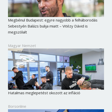
Megbénul Budapest: egyre nagyobb a felháborodás
Sebestyén Balázs bulija miatt – Vitézy Dávid is
megszólalt
Magyar Nemzet
Hatalmas meglepetést okozott az infláció
Borsonline