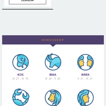
OLVASOM
HOROSZKÓP
KOS
BIKA
IKREK
III. 21. - IV. 19.
IV. 20. - V. 20.
V. 21. - VI. 21.