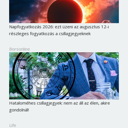
Napfogyatkozás 2026: ezt üzeni az augusztus 12-i
részleges fogyatkozás a csillagjegyeknek
Borsonline
Borsonline bejelentkezés
Hataloméhes csillagjegyek: nem az áll az élen, akire
gondolnál!
E-mail cím vagy felhasználónév
Life