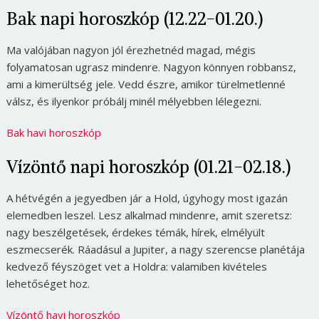
Bak napi horoszkóp (12.22-01.20.)
Ma valójában nagyon jól érezhetnéd magad, mégis
folyamatosan ugrasz mindenre. Nagyon könnyen robbansz,
ami a kimerültség jele. Vedd észre, amikor türelmetlenné
válsz, és ilyenkor próbálj minél mélyebben lélegezni.
Bak havi horoszkóp
Vízöntő napi horoszkóp (01.21-02.18.)
A hétvégén a jegyedben jár a Hold, úgyhogy most igazán
elemedben leszel. Lesz alkalmad mindenre, amit szeretsz:
nagy beszélgetések, érdekes témák, hírek, elmélyült
eszmecserék. Ráadásul a Jupiter, a nagy szerencse planétája
kedvező féyszöget vet a Holdra: valamiben kivételes
lehetőséget hoz.
Vízöntő havi horoszkóp