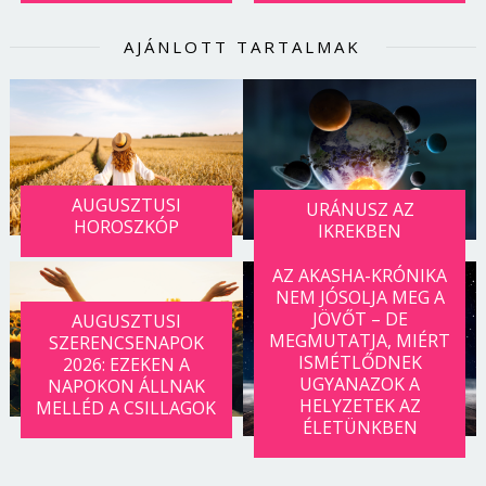
AJÁNLOTT TARTALMAK
AUGUSZTUSI
URÁNUSZ AZ
HOROSZKÓP
IKREKBEN
AZ AKASHA-KRÓNIKA
NEM JÓSOLJA MEG A
JÖVŐT – DE
AUGUSZTUSI
MEGMUTATJA, MIÉRT
SZERENCSENAPOK
ISMÉTLŐDNEK
2026: EZEKEN A
UGYANAZOK A
NAPOKON ÁLLNAK
HELYZETEK AZ
MELLÉD A CSILLAGOK
ÉLETÜNKBEN