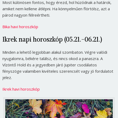
Most különösen fontos, hogy érezd, hol húzódnak a határok,
amiket nem kellene átlépni. Ha könnyelműen flörtölsz, azt a
párod nagyon félreértheti.
Bika havi horoszkóp
Ikrek napi horoszkóp (05.21.-06.21.)
Minden a lehető legjobban alakul szombaton. Végre valódi
nyugalomra, békére találsz, és nincs okod a panaszra. A
Vízöntő Hold és a jegyedben járó Jupiter csodálatos
fényszöge valamiben kivételes szerencsét vagy jó fordulatot
jelez.
Ikrek havi horoszkóp