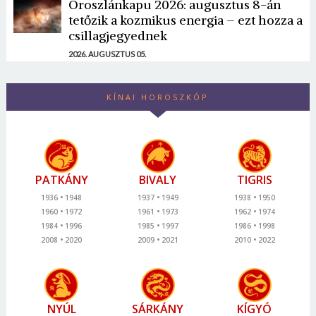
Oroszlánkapu 2026: augusztus 8-án
tetőzik a kozmikus energia – ezt hozza a
csillagjegyednek
2026. AUGUSZTUS 05.
KÍNAI HOROSZKÓP
PATKÁNY
BIVALY
TIGRIS
1936
1948
1937
1949
1938
1950
1960
1972
1961
1973
1962
1974
1984
1996
1985
1997
1986
1998
2008
2020
2009
2021
2010
2022
NYÚL
SÁRKÁNY
KÍGYÓ