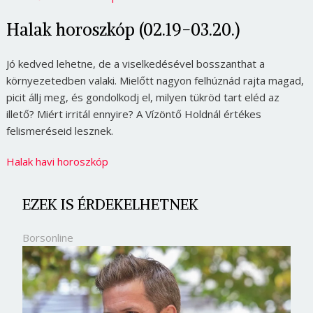
Halak horoszkóp (02.19-03.20.)
Jó kedved lehetne, de a viselkedésével bosszanthat a
környezetedben valaki. Mielőtt nagyon felhúznád rajta magad,
picit állj meg, és gondolkodj el, milyen tükröd tart eléd az
illető? Miért irritál ennyire? A Vízöntő Holdnál értékes
felismeréseid lesznek.
Halak havi horoszkóp
EZEK IS ÉRDEKELHETNEK
Borsonline