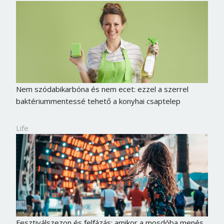
Jelszó
Mégse
Bejelentkezés
Nem szódabikarbóna és nem ecet: ezzel a szerrel
baktériummentessé tehető a konyhai csaptelep
Life
Fesztiválszezon és felfázás: amikor a mosdóba menés