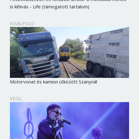
is kihívás - Life (támogatott tartalom)
KISALFOLD
Motorvonat és kamion ütközött Szanynál
VEOL