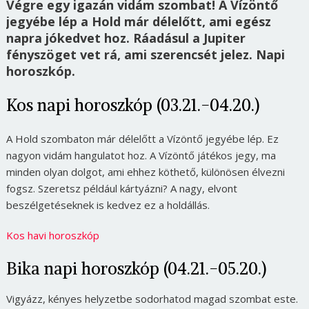
Végre egy igazán vidám szombat! A Vízöntő
jegyébe lép a Hold már délelőtt, ami egész
napra jókedvet hoz. Ráadásul a Jupiter
fényszöget vet rá, ami szerencsét jelez. Napi
horoszkóp.
Kos napi horoszkóp (03.21.-04.20.)
A Hold szombaton már délelőtt a Vízöntő jegyébe lép. Ez
nagyon vidám hangulatot hoz. A Vízöntő játékos jegy, ma
minden olyan dolgot, ami ehhez köthető, különösen élvezni
fogsz. Szeretsz például kártyázni? A nagy, elvont
beszélgetéseknek is kedvez ez a holdállás.
Kos havi horoszkóp
Bika napi horoszkóp (04.21.-05.20.)
Vigyázz, kényes helyzetbe sodorhatod magad szombat este.