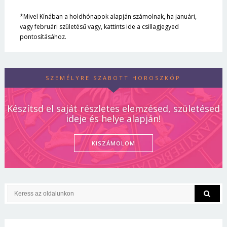
*Mivel Kínában a holdhónapok alapján számolnak, ha januári,
vagy februári születésű vagy, kattints ide a csillagjegyed
pontosításához.
SZEMÉLYRE SZABOTT HOROSZKÓP
Készítsd el saját részletes elemzésed, születésed
ideje és helye alapján!
KISZÁMOLOM