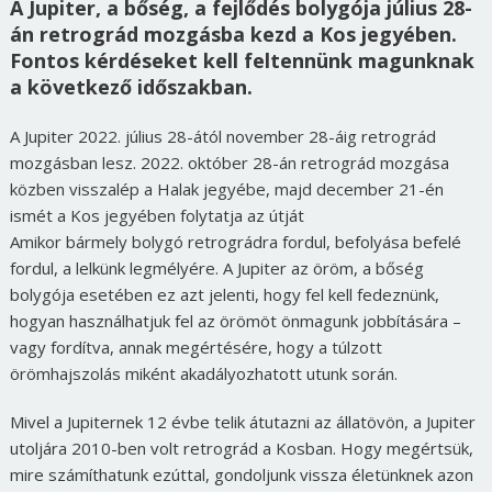
A Jupiter, a bőség, a fejlődés bolygója július 28-
án retrográd mozgásba kezd a Kos jegyében.
Fontos kérdéseket kell feltennünk magunknak
a következő időszakban.
A Jupiter 2022. július 28-ától november 28-áig retrográd
mozgásban lesz. 2022. október 28-án retrográd mozgása
közben visszalép a Halak jegyébe, majd december 21-én
ismét a Kos jegyében folytatja az útját
Amikor bármely bolygó retrográdra fordul, befolyása befelé
fordul, a lelkünk legmélyére. A Jupiter az öröm, a bőség
bolygója esetében ez azt jelenti, hogy fel kell fedeznünk,
hogyan használhatjuk fel az örömöt önmagunk jobbítására –
vagy fordítva, annak megértésére, hogy a túlzott
örömhajszolás miként akadályozhatott utunk során.
Mivel a Jupiternek 12 évbe telik átutazni az állatövön, a Jupiter
utoljára 2010-ben volt retrográd a Kosban. Hogy megértsük,
mire számíthatunk ezúttal, gondoljunk vissza életünknek azon