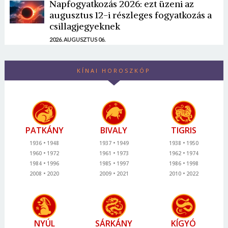
Napfogyatkozás 2026: ezt üzeni az
augusztus 12-i részleges fogyatkozás a
csillagjegyeknek
2026. AUGUSZTUS 06.
KÍNAI HOROSZKÓP
PATKÁNY
BIVALY
TIGRIS
1936
1948
1937
1949
1938
1950
1960
1972
1961
1973
1962
1974
1984
1996
1985
1997
1986
1998
2008
2020
2009
2021
2010
2022
NYÚL
SÁRKÁNY
KÍGYÓ