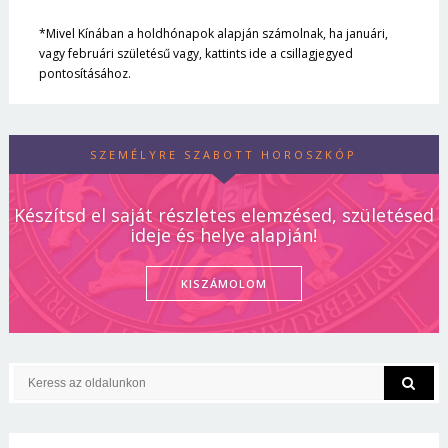
*Mivel Kínában a holdhónapok alapján számolnak, ha januári,
vagy februári születésű vagy, kattints ide a csillagjegyed
pontosításához.
SZEMÉLYRE SZABOTT HOROSZKÓP
Készítsd el saját részletes elemzésed, születésed
ideje és helye alapján!
KISZÁMOLOM