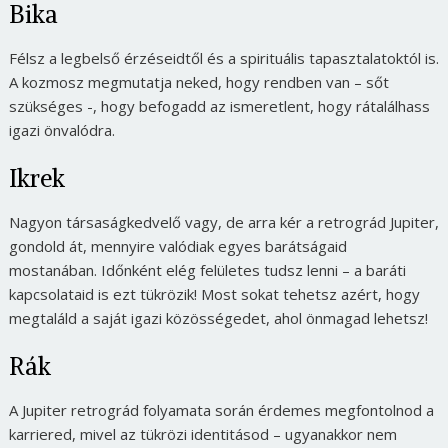
Bika
Félsz a legbelső érzéseidtől és a spirituális tapasztalatoktól is.
A kozmosz megmutatja neked, hogy rendben van – sőt
szükséges -, hogy befogadd az ismeretlent, hogy rátalálhass
igazi önvalódra.
Ikrek
Nagyon társaságkedvelő vagy, de arra kér a retrográd Jupiter,
gondold át, mennyire valódiak egyes barátságaid
mostanában. Időnként elég felületes tudsz lenni – a baráti
kapcsolataid is ezt tükrözik! Most sokat tehetsz azért, hogy
megtaláld a saját igazi közösségedet, ahol önmagad lehetsz!
Rák
A Jupiter retrográd folyamata során érdemes megfontolnod a
karriered, mivel az tükrözi identitásod – ugyanakkor nem