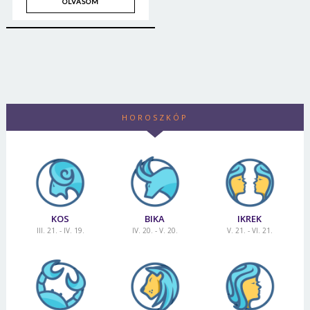
OLVASOM
HOROSZKÓP
KOS
BIKA
IKREK
III. 21. - IV. 19.
IV. 20. - V. 20.
V. 21. - VI. 21.