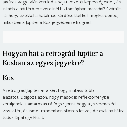
javára? Vagy talán kerülöd a saját vezetői képességeidet, és
inkább a háttérben szeretnél biztonságban maradni? Számíts
rá, hogy ezekkel a hatalmas kérdésekkel kell megküzdened,
miközben a Jupiter a Kos jegyében retrográd.
Hogyan hat a retrográd Jupiter a
Kosban az egyes jegyekre?
Kos
A retrográd Jupiter arra kér, hogy mutass több
alázatot. Dolgozz azon, hogy mások is reflektorfénybe
kerüljenek. Hamarosan rá fogsz jönni, hogy a „szerencséd”
visszatér, és ismét mindenben sikeres leszel, de csak ha hátra
tudsz lépni egy kicsit.