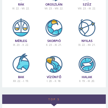
RÁK
OROSZLÁN
SZŰZ
VI. 22. - VII. 22.
VII. 23. - VIII. 22.
VIII. 23. - IX. 22.
MÉRLEG
SKORPIÓ
NYILAS
IX. 23. - X. 22.
X. 23. - XI. 21.
XI. 22. - XII. 21.
BAK
VÍZÖNTŐ
HALAK
XII. 22. - I. 19.
I. 20. - II. 18.
II. 19. - III. 20.
TOP 5