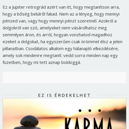
Ez a Jupiter retrográd azért van itt, hogy megtanítson arra,
hogy a bőség belülről fakad. Nem az a lényeg, hogy mennyi
pénzed van, vagy hogy mennyi pénzt szeretnél. Azokról a
dolgokról van szó, amelyeket nem vásárolhatsz meg
semmilyen áron, és arról, hogyan vonzhatod magadhoz
ezeket a dolgokat, ha egyszerűen csak örömmel élsz a jelen
pillanatban. Csodálatos alkalom egy hálanapló elkezdésére,
amely sok mindenre megtanít: vedd sorra minden nap egy
füzetben, hogy mi tett aznap boldoggá.
EZ IS ÉRDEKELHET