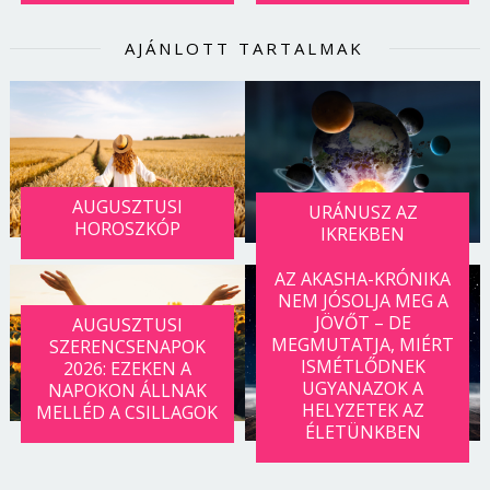
AJÁNLOTT TARTALMAK
AUGUSZTUSI
URÁNUSZ AZ
HOROSZKÓP
IKREKBEN
AZ AKASHA-KRÓNIKA
NEM JÓSOLJA MEG A
JÖVŐT – DE
AUGUSZTUSI
MEGMUTATJA, MIÉRT
SZERENCSENAPOK
ISMÉTLŐDNEK
2026: EZEKEN A
UGYANAZOK A
NAPOKON ÁLLNAK
HELYZETEK AZ
MELLÉD A CSILLAGOK
ÉLETÜNKBEN