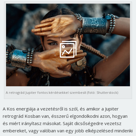
A retrográd Jupiter fontos kérdésekkel szembesít (fotó: Shutterstock)
A Kos energiája a vezetésről is szól, és amikor a Jupiter
retrográd Kosban van, ésszerű elgondolkodni azon, hogyan
és miért irányítasz másokat. Saját dicsőségedre vezetsz
embereket, vagy valóban van egy jobb elképzelésed mindenki