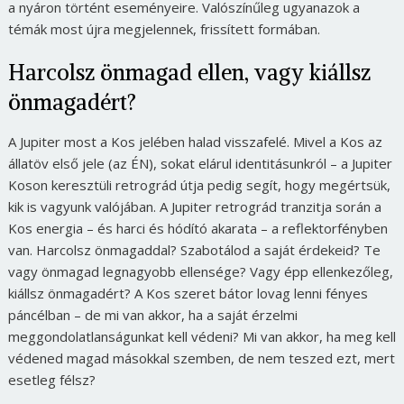
a nyáron történt eseményeire. Valószínűleg ugyanazok a
témák most újra megjelennek, frissített formában.
Harcolsz önmagad ellen, vagy kiállsz
önmagadért?
A Jupiter most a Kos jelében halad visszafelé. Mivel a Kos az
állatöv első jele (az ÉN), sokat elárul identitásunkról – a Jupiter
Koson keresztüli retrográd útja pedig segít, hogy megértsük,
kik is vagyunk valójában. A Jupiter retrográd tranzitja során a
Kos energia – és harci és hódító akarata – a reflektorfényben
van. Harcolsz önmagaddal? Szabotálod a saját érdekeid? Te
vagy önmagad legnagyobb ellensége? Vagy épp ellenkezőleg,
kiállsz önmagadért? A Kos szeret bátor lovag lenni fényes
páncélban – de mi van akkor, ha a saját érzelmi
meggondolatlanságunkat kell védeni? Mi van akkor, ha meg kell
védened magad másokkal szemben, de nem teszed ezt, mert
esetleg félsz?