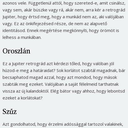
azonos vele. Függetlenül attól, hogy szereted-e, amit csinálsz,
vagy sem, akár büszke vagy rá, akár nem, arra kér a retrográd
Jupiter, hogy értsd meg, hogy a munkád nem az, aki valójában
vagy. Ez az önkifejezésed része, de nem az alapvető
identitásod. Ennek megértése megkönnyíti, hogy örömöt is
lelhess a munkában.
Oroszlán
Ez a Jupiter retrográd azt kérdezi tőled, hogy valóban jól
húzod-e meg a határaidat? Sok korlátot szabtál magadnak, bár
becsaphatod magad azzal, hogy azt mondod, hogy mások
szabták meg ezeket. Valójában a saját félelmeid tarthatnak
vissza az új kalandoktól. Elég bátor vagy ahhoz, hogy lebontsd
ezeket a korlátokat?
Szűz
Azt gondolhatod, hogy érzelmi adóssággal tartozol valakinek,