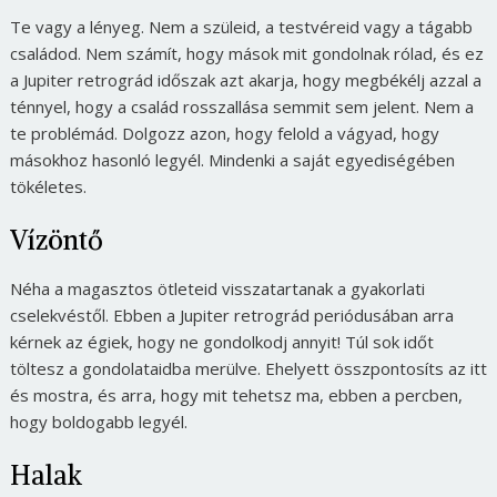
Te vagy a lényeg. Nem a szüleid, a testvéreid vagy a tágabb
családod. Nem számít, hogy mások mit gondolnak rólad, és ez
a Jupiter retrográd időszak azt akarja, hogy megbékélj azzal a
ténnyel, hogy a család rosszallása semmit sem jelent. Nem a
te problémád. Dolgozz azon, hogy felold a vágyad, hogy
másokhoz hasonló legyél. Mindenki a saját egyediségében
tökéletes.
Vízöntő
Néha a magasztos ötleteid visszatartanak a gyakorlati
cselekvéstől. Ebben a Jupiter retrográd periódusában arra
kérnek az égiek, hogy ne gondolkodj annyit! Túl sok időt
töltesz a gondolataidba merülve. Ehelyett összpontosíts az itt
és mostra, és arra, hogy mit tehetsz ma, ebben a percben,
hogy boldogabb legyél.
Halak