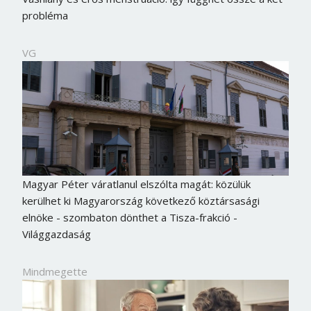
Jelszó
probléma
VG
Mégse
Bejelentkezés
Magyar Péter váratlanul elszólta magát: közülük
kerülhet ki Magyarország következő köztársasági
elnöke - szombaton dönthet a Tisza-frakció -
Világgazdaság
Mindmegette