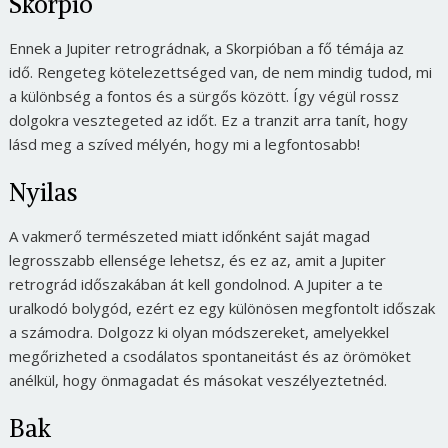
Skorpió
Ennek a Jupiter retrográdnak, a Skorpióban a fő témája az
idő. Rengeteg kötelezettséged van, de nem mindig tudod, mi
a különbség a fontos és a sürgős között. Így végül rossz
dolgokra vesztegeted az időt. Ez a tranzit arra tanít, hogy
lásd meg a szíved mélyén, hogy mi a legfontosabb!
Nyilas
A vakmerő természeted miatt időnként saját magad
legrosszabb ellensége lehetsz, és ez az, amit a Jupiter
retrográd időszakában át kell gondolnod. A Jupiter a te
uralkodó bolygód, ezért ez egy különösen megfontolt időszak
a számodra. Dolgozz ki olyan módszereket, amelyekkel
megőrizheted a csodálatos spontaneitást és az örömöket
anélkül, hogy önmagadat és másokat veszélyeztetnéd.
Bak