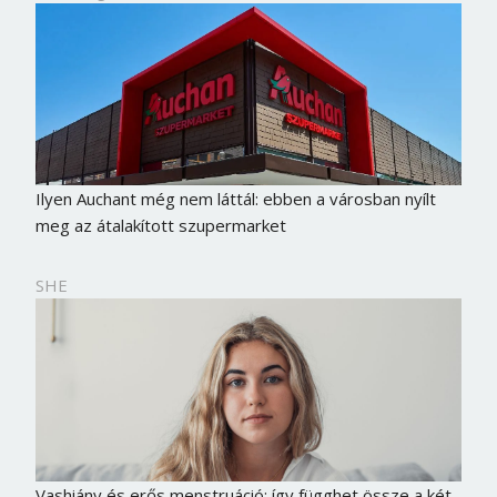
Ilyen Auchant még nem láttál: ebben a városban nyílt
meg az átalakított szupermarket
SHE
Borsonline bejelentkezés
E-mail cím vagy felhasználónév
Vashiány és erős menstruáció: így függhet össze a két