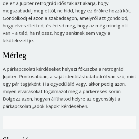
de ez a Jupiter retrográd időszak azt akarja, hogy
megszabadulj meg ettől, ne hidd, hogy ez örökre hozzá köt.
Gondolkodj el azon a szabadságon, amelyről azt gondolod,
hogy elveszítetted, és értsd meg, hogy az még mindig ott
van – a tiéd, ha rájössz, hogy senkinek sem vagy a
lekötelezettje.
Mérleg
A párkapcsolati kérdéseket helyezi fókuszba a retrográd
Jupiter. Pontosabban, a saját identitástudatodról van szó, mint
egy pár tagjaként. Ha egyedülálló vagy, akkor pedig azon,
milyen elvárásokat fogalmazol meg a párkeresés során.
Dolgozz azon, hogyan állíthatod helyre az egyensúlyt a
párkapcsolati „adok-kapok” kérdésében.