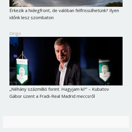
Érkezik a hidegfront, de valóban felfrissülhetünk? Ilyen
időnk lesz szombaton
Origo
„Néhány százmillió forint. Hagyjam ki?” – Kubatov
Gábor üzent a Fradi-Real Madrid meccsről