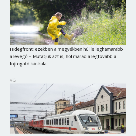
Hidegfront: ezekben a megyékben hűl le leghamarabb
a levegő − Mutatjuk azt is, hol marad a legtovább a
fojtogató kánikula
VG