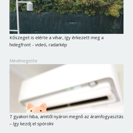
Kőszeget is elérte a vihar, így érkezett meg a
hidegfront - videó, radarkép
Mindmegette
Borsonline bejelentkezés
E-mail cím vagy felhasználónév
7 gyakori hiba, amitől nyáron megnő az áramfogyasztás
– így kezdj el spórolni