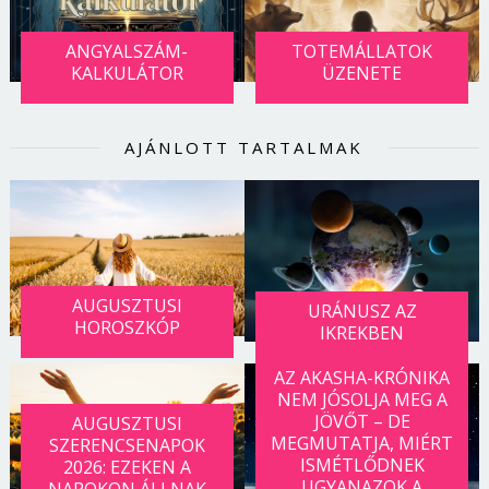
ANGYALSZÁM-
TOTEMÁLLATOK
KALKULÁTOR
ÜZENETE
AJÁNLOTT TARTALMAK
AUGUSZTUSI
URÁNUSZ AZ
HOROSZKÓP
IKREKBEN
AZ AKASHA-KRÓNIKA
NEM JÓSOLJA MEG A
JÖVŐT – DE
AUGUSZTUSI
MEGMUTATJA, MIÉRT
SZERENCSENAPOK
ISMÉTLŐDNEK
2026: EZEKEN A
UGYANAZOK A