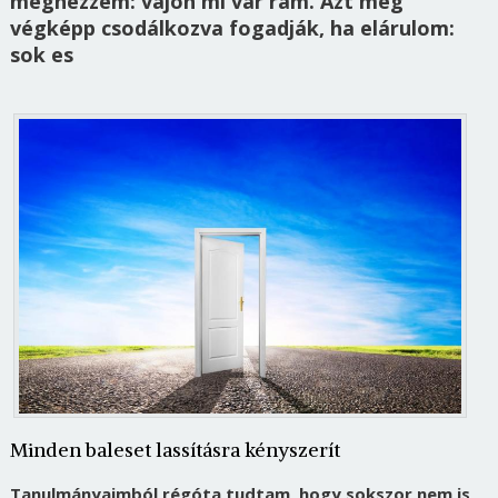
megnézzem: vajon mi vár rám. Azt meg
végképp csodálkozva fogadják, ha elárulom:
sok es
Minden baleset lassításra kényszerít
Tanulmányaimból régóta tudtam, hogy sokszor nem is