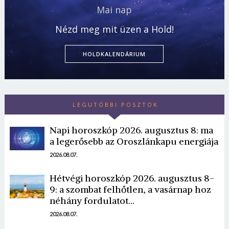
Mai nap
Nézd meg mit üzen a Hold!
HOLDKALENDÁRIUM
LEGUTÓBBI POSZTOK
Napi horoszkóp 2026. augusztus 8: ma
a legerősebb az Oroszlánkapu energiája
2026.08.07.
Hétvégi horoszkóp 2026. augusztus 8-
9: a szombat felhőtlen, a vasárnap hoz
néhány fordulatot…
2026.08.07.