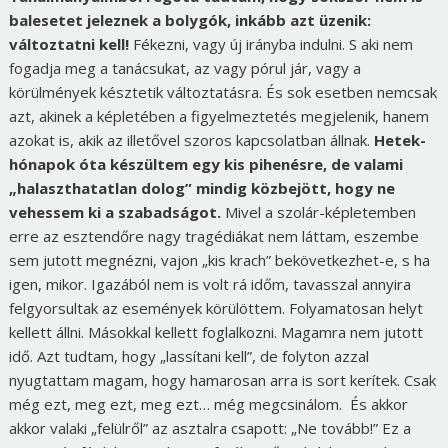
balesetet jeleznek a bolygók, inkább azt üzenik:
változtatni kell!
Fékezni, vagy új irányba indulni. S aki nem
fogadja meg a tanácsukat, az vagy pórul jár, vagy a
körülmények késztetik változtatásra. És sok esetben nemcsak
azt, akinek a képletében a figyelmeztetés megjelenik, hanem
azokat is, akik az illetővel szoros kapcsolatban állnak.
Hetek-
hónapok óta készültem egy kis pihenésre, de valami
„halaszthatatlan dolog” mindig közbejött, hogy ne
vehessem ki a szabadságot.
Mivel a szolár-képletemben
erre az esztendőre nagy tragédiákat nem láttam, eszembe
sem jutott megnézni, vajon „kis krach” bekövetkezhet-e, s ha
igen, mikor. Igazából nem is volt rá időm, tavasszal annyira
felgyorsultak az események körülöttem. Folyamatosan helyt
kellett állni. Másokkal kellett foglalkozni. Magamra nem jutott
idő. Azt tudtam, hogy „lassítani kell”, de folyton azzal
nyugtattam magam, hogy hamarosan arra is sort kerítek. Csak
még ezt, meg ezt, meg ezt… még megcsinálom. És akkor
akkor valaki „felülről” az asztalra csapott: „Ne tovább!” Ez a