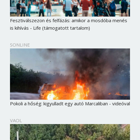
Fesztiválszezon és felfázás: amikor a mosdóba menés
is kihívás - Life (támogatott tartalom)
SONLINE
Pokoli a hőség: kigyulladt egy autó Marcaliban - videóval
VAOL