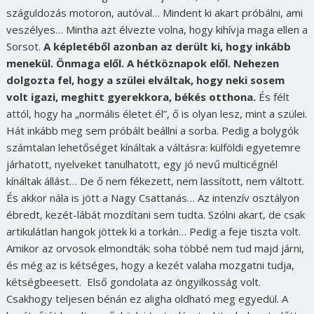
száguldozás motoron, autóval… Mindent ki akart próbálni, ami
veszélyes… Mintha azt élvezte volna, hogy kihívja maga ellen a
Sorsot.
A képletéből azonban az derült ki, hogy inkább
menekül. Önmaga elől. A hétköznapok elől. Nehezen
dolgozta fel, hogy a szülei elváltak, hogy neki sosem
volt igazi, meghitt gyerekkora, békés otthona.
És félt
attól, hogy ha „normális életet él”, ő is olyan lesz, mint a szülei.
Hát inkább meg sem próbált beállni a sorba. Pedig a bolygók
számtalan lehetőséget kínáltak a váltásra: külföldi egyetemre
járhatott, nyelveket tanulhatott, egy jó nevű multicégnél
kínáltak állást… De ő nem fékezett, nem lassított, nem váltott.
És akkor nála is jött a Nagy Csattanás… Az intenzív osztályon
ébredt, kezét-lábát mozdítani sem tudta. Szólni akart, de csak
artikulátlan hangok jöttek ki a torkán… Pedig a feje tiszta volt.
Amikor az orvosok elmondták: soha többé nem tud majd járni,
és még az is kétséges, hogy a kezét valaha mozgatni tudja,
kétségbeesett. Első gondolata az öngyilkosság volt.
Csakhogy teljesen bénán ez aligha oldható meg egyedül. A