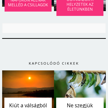
NAPOKON ÁLLNAK
HELYZETEK AZ
MELLÉD A CSILLAGOK
ÉLETÜNKBEN
KAPCSOLÓDÓ CIKKEK
Kiút a válságból
Ne szegjük