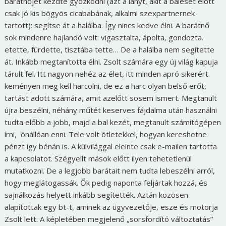
barátnőjét kezdte győzködni (azt a lányt, akit a baleset előtt
csak jó kis bögyös cicababának, alkalmi szexpartnernek
tartott): segítse át a halálba. Így nincs kedve élni. A barátnő
sok mindenre hajlandó volt: vigasztalta, ápolta, gondozta.
etette, fürdette, tisztába tette… De a halálba nem segítette
át. Inkább megtanította élni. Zsolt számára egy új világ kapuja
tárult fel. Itt nagyon nehéz az élet, itt minden apró sikerért
keményen meg kell harcolni, de ez a harc olyan belső erőt,
tartást adott számára, amit azelőtt sosem ismert. Megtanult
újra beszélni, néhány műtét keserves fájdalma után használni
tudta előbb a jobb, majd a bal kezét, megtanult számítógépen
írni, önállóan enni. Tele volt ötletekkel, hogyan kereshetne
pénzt így bénán is. A külvilággal eleinte csak e-mailen tartotta
a kapcsolatot. Szégyellt mások előtt ilyen tehetetlenül
mutatkozni. De a legjobb barátait nem tudta lebeszélni arról,
hogy meglátogassák. Ők pedig naponta feljártak hozzá, és
sajnálkozás helyett inkább segítették. Aztán közösen
alapítottak egy bt-t, aminek az ügyvezetője, esze és motorja
Zsolt lett. A képletében megjelenő „sorsfordító változtatás”