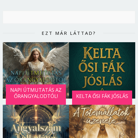
Jelszó
Mégse
Bejelentkezés
EZT MÁR LÁTTAD?
NAPI ÚTMUTATÁS AZ
ŐRANGYALODTÓL!
KELTA ŐSI FÁK JÓSLÁS