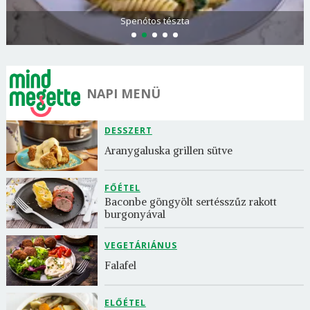
Olasz és görög paradicsomsaláta
NAPI MENÜ
DESSZERT
Aranygaluska grillen sütve
FŐÉTEL
Baconbe göngyölt sertésszűz rakott 
burgonyával
VEGETÁRIÁNUS
Falafel
ELŐÉTEL