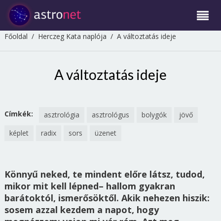
Főoldal
/
Herczeg Kata naplója
/
A változtatás ideje
A változtatás ideje
Címkék:
asztrológia
asztrológus
bolygók
jövő
képlet
radix
sors
üzenet
Könnyű neked, te mindent előre látsz, tudod,
mikor mit kell lépned– hallom gyakran
barátoktól, ismerősöktől. Akik nehezen hiszik:
sosem azzal kezdem a napot, hogy