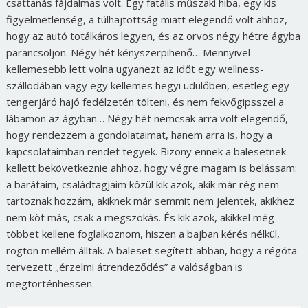
csattanás fájdalmas volt. Egy fatális műszaki hiba, egy kis
figyelmetlenség, a túlhajtottság miatt elegendő volt ahhoz,
hogy az autó totálkáros legyen, és az orvos négy hétre ágyba
parancsoljon. Négy hét kényszerpihenő… Mennyivel
kellemesebb lett volna ugyanezt az időt egy wellness-
szállodában vagy egy kellemes hegyi üdülőben, esetleg egy
tengerjáró hajó fedélzetén tölteni, és nem fekvőgipsszel a
lábamon az ágyban… Négy hét nemcsak arra volt elegendő,
hogy rendezzem a gondolataimat, hanem arra is, hogy a
kapcsolataimban rendet tegyek. Bizony ennek a balesetnek
kellett bekövetkeznie ahhoz, hogy végre magam is belássam:
a barátaim, családtagjaim közül kik azok, akik már rég nem
tartoznak hozzám, akiknek már semmit nem jelentek, akikhez
nem köt más, csak a megszokás. És kik azok, akikkel még
többet kellene foglalkoznom, hiszen a bajban kérés nélkül,
rögtön mellém álltak. A baleset segített abban, hogy a régóta
tervezett „érzelmi átrendeződés” a valóságban is
megtörténhessen.