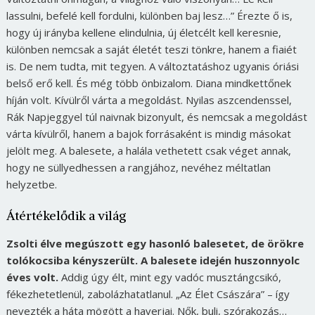
lassulni, befelé kell fordulni, különben baj lesz…” Érezte ő is,
hogy új irányba kellene elindulnia, új életcélt kell keresnie,
különben nemcsak a saját életét teszi tönkre, hanem a fiaiét
is. De nem tudta, mit tegyen. A változtatáshoz ugyanis óriási
belső erő kell. És még több önbizalom. Diana mindkettőnek
híján volt. Kívülről várta a megoldást. Nyilas aszcendenssel,
Rák Napjeggyel túl naivnak bizonyult, és nemcsak a megoldást
várta kívülről, hanem a bajok forrásaként is mindig másokat
jelölt meg. A balesete, a halála vethetett csak véget annak,
hogy ne süllyedhessen a rangjához, nevéhez méltatlan
helyzetbe.
Átértékelődik a világ
Zsolti élve megúszott egy hasonló balesetet, de örökre
tolókocsiba kényszerült. A balesete idején huszonnyolc
éves volt.
Addig úgy élt, mint egy vadóc musztángcsikó,
fékezhetetlenül, zabolázhatatlanul. „Az Élet Császára” – így
nevezték a háta mögött a haverjai. Nők, buli, szórakozás…