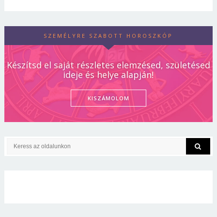
SZEMÉLYRE SZABOTT HOROSZKÓP
Készítsd el saját részletes elemzésed, születésed
ideje és helye alapján!
KISZÁMOLOM