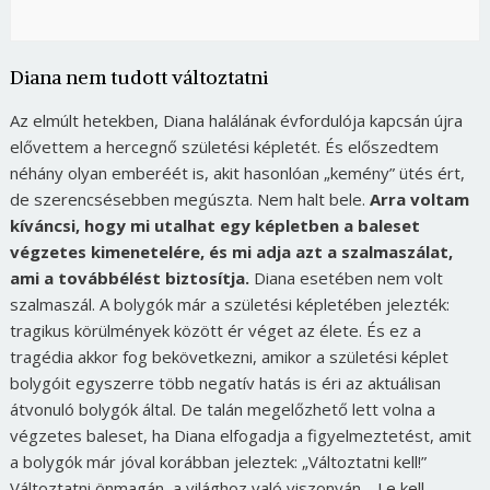
Diana nem tudott változtatni
Az elmúlt hetekben, Diana halálának évfordulója kapcsán újra
elővettem a hercegnő születési képletét. És előszedtem
néhány olyan emberéét is, akit hasonlóan „kemény” ütés ért,
de szerencsésebben megúszta. Nem halt bele.
Arra voltam
kíváncsi, hogy mi utalhat egy képletben a baleset
végzetes kimenetelére, és mi adja azt a szalmaszálat,
ami a továbbélést biztosítja.
Diana esetében nem volt
szalmaszál. A bolygók már a születési képletében jelezték:
tragikus körülmények között ér véget az élete. És ez a
tragédia akkor fog bekövetkezni, amikor a születési képlet
bolygóit egyszerre több negatív hatás is éri az aktuálisan
átvonuló bolygók által. De talán megelőzhető lett volna a
végzetes baleset, ha Diana elfogadja a figyelmeztetést, amit
a bolygók már jóval korábban jeleztek: „Változtatni kell!”
Változtatni önmagán, a világhoz való viszonyán… Le kell