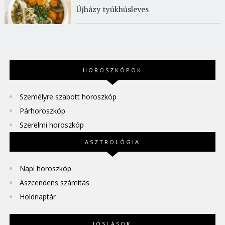
Újházy tyúkhúsleves
HOROSZKÓPOK
Személyre szabott horoszkóp
Párhoroszkóp
Szerelmi horoszkóp
ASZTROLÓGIA
Napi horoszkóp
Aszcendens számítás
Holdnaptár
JÓSLÁSOK