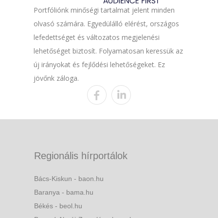
Portfóliónk minőségi tartalmat jelent minden
olvasó számára. Egyedülálló elérést, országos
lefedettséget és változatos megjelenési
lehetőséget biztosít. Folyamatosan keressük az
új irányokat és fejlődési lehetőségeket. Ez
jövőnk záloga.
Regionális hírportálok
Bács-Kiskun - baon.hu
Baranya - bama.hu
Békés - beol.hu