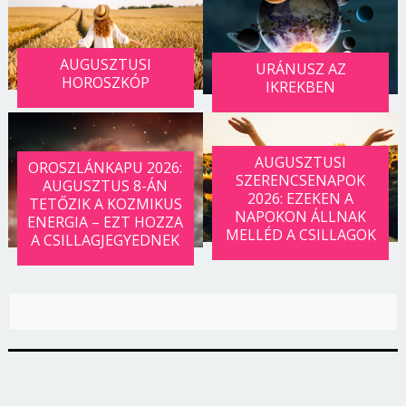
Jelszó
AUGUSZTUSI
URÁNUSZ AZ
HOROSZKÓP
IKREKBEN
Mégse
Bejelentkezés
AUGUSZTUSI
OROSZLÁNKAPU 2026:
SZERENCSENAPOK
AUGUSZTUS 8-ÁN
2026: EZEKEN A
TETŐZIK A KOZMIKUS
NAPOKON ÁLLNAK
ENERGIA – EZT HOZZA
MELLÉD A CSILLAGOK
A CSILLAGJEGYEDNEK