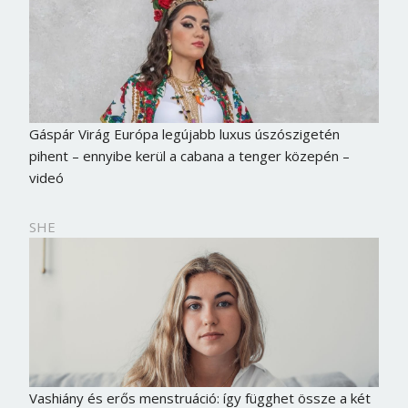
Gáspár Virág Európa legújabb luxus úszószigetén
pihent – ennyibe kerül a cabana a tenger közepén –
videó
SHE
Vashiány és erős menstruáció: így függhet össze a két