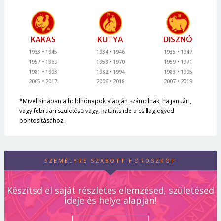
KAKAS
KUTYA
DISZNÓ
1933
1945
1934
1946
1935
1947
1957
1969
1958
1970
1959
1971
1981
1993
1982
1994
1983
1995
2005
2017
2006
2018
2007
2019
*Mivel Kínában a holdhónapok alapján számolnak, ha januári,
vagy februári születésű vagy, kattints ide a csillagjegyed
pontosításához.
SZEMÉLYRE SZABOTT HOROSZKÓP
Készítsd el saját részletes elemzésed, születésed
ideje és helye alapján!