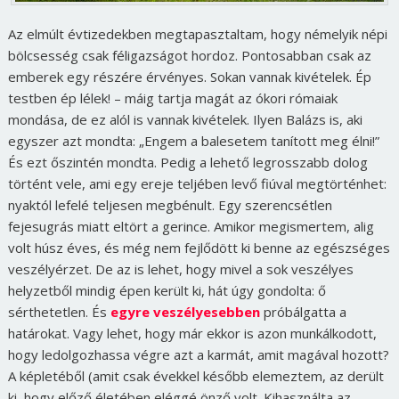
Az elmúlt évtizedekben megtapasztaltam, hogy némelyik népi
bölcsesség csak féligazságot hordoz. Pontosabban csak az
emberek egy részére érvényes. Sokan vannak kivételek. Ép
testben ép lélek! – máig tartja magát az ókori rómaiak
mondása, de ez alól is vannak kivételek. Ilyen Balázs is, aki
egyszer azt mondta: „Engem a balesetem tanított meg élni!”
És ezt őszintén mondta. Pedig a lehető legrosszabb dolog
történt vele, ami egy ereje teljében levő fiúval megtörténhet:
nyaktól lefelé teljesen megbénult. Egy szerencsétlen
fejesugrás miatt eltört a gerince. Amikor megismertem, alig
volt húsz éves, és még nem fejlődött ki benne az egészséges
veszélyérzet. De az is lehet, hogy mivel a sok veszélyes
helyzetből mindig épen került ki, hát úgy gondolta: ő
sérthetetlen. És
egyre veszélyesebben
próbálgatta a
határokat. Vagy lehet, hogy már ekkor is azon munkálkodott,
hogy ledolgozhassa végre azt a karmát, amit magával hozott?
A képletéből (amit csak évekkel később elemeztem, az derült
ki, hogy előző életében eléggé önző volt. Kihasználta az