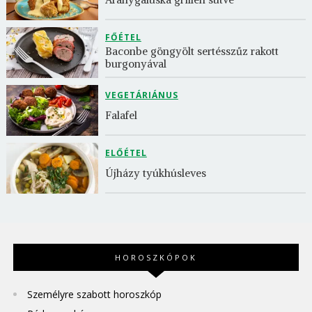
FŐÉTEL
Baconbe göngyölt sertésszűz rakott 
burgonyával
VEGETÁRIÁNUS
Falafel
ELŐÉTEL
Újházy tyúkhúsleves
HOROSZKÓPOK
Személyre szabott horoszkóp