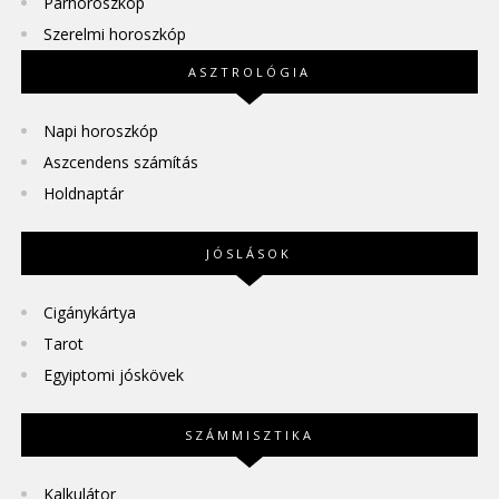
Párhoroszkóp
Szerelmi horoszkóp
ASZTROLÓGIA
Napi horoszkóp
Aszcendens számítás
Holdnaptár
JÓSLÁSOK
Cigánykártya
Tarot
Egyiptomi jóskövek
SZÁMMISZTIKA
Kalkulátor