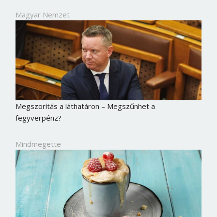
Magyar Nemzet
Megszorítás a láthatáron – Megszűnhet a
fegyverpénz?
Mindmegette