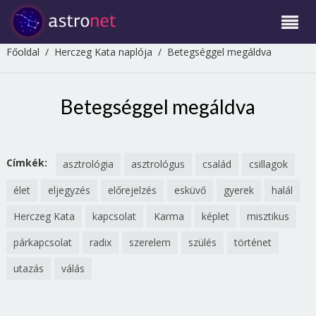
Főoldal
/
Herczeg Kata naplója
/
Betegséggel megáldva
Betegséggel megáldva
Címkék:
asztrológia
asztrológus
család
csillagok
élet
eljegyzés
előrejelzés
esküvő
gyerek
halál
Herczeg Kata
kapcsolat
Karma
képlet
misztikus
párkapcsolat
radix
szerelem
szülés
történet
utazás
válás