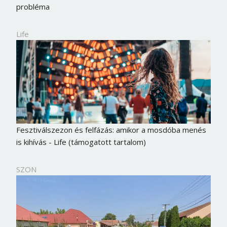
probléma
Life
Fesztiválszezon és felfázás: amikor a mosdóba menés
is kihívás - Life (támogatott tartalom)
SZON