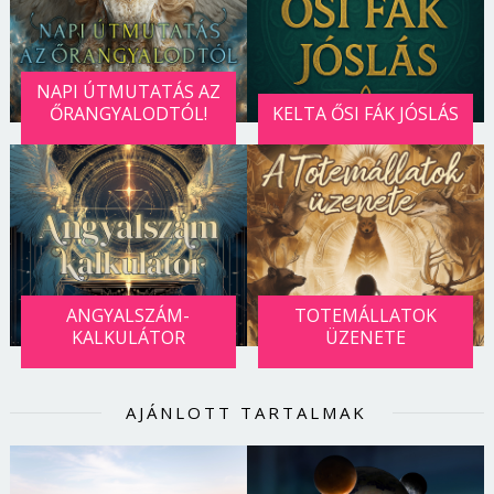
NAPI ÚTMUTATÁS AZ
ŐRANGYALODTÓL!
KELTA ŐSI FÁK JÓSLÁS
ANGYALSZÁM-
TOTEMÁLLATOK
KALKULÁTOR
ÜZENETE
Borsonline bejelentkezés
AJÁNLOTT TARTALMAK
E-mail cím vagy felhasználónév