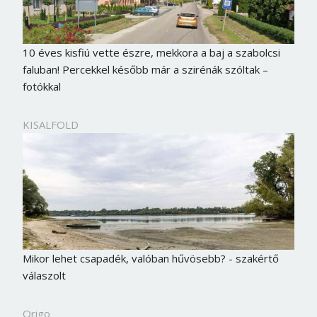
10 éves kisfiú vette észre, mekkora a baj a szabolcsi
faluban! Percekkel később már a szirénák szóltak –
fotókkal
KISALFOLD
Mikor lehet csapadék, valóban hűvösebb? - szakértő
válaszolt
Origo