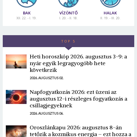
BAK
VÍZÖNTŐ
HALAK
XII. 22. - I. 19.
I. 20. - II. 18.
II. 19. - III. 20.
TOP 5
Heti horoszkóp 2026. augusztus 3-9: a
nyár egyik legragyogóbb hete
következik
2026. AUGUSZTUS 02.
Napfogyatkozás 2026: ezt üzeni az
augusztus 12-i részleges fogyatkozás a
csillagjegyeknek
2026. AUGUSZTUS 06.
Oroszlánkapu 2026: augusztus 8-án
tetőzik a kozmikus energia – ezt hozza a