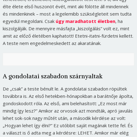
élte élete első huszonöt évét, mint aki fölötte áll mindennek
és mindenkinek – most a legelemibb szükségleteit sem tudta
egyedül megoldani. Csak
úgy maradhatott életben
, ha
kiszolgálják. De mennyire másfajta „kiszolgálás” volt ez, mint
amit az előző életében kaphatott! Etetni-itatni-fürdetni kellett.
A teste nem engedelmeskedett az akaratának.
A gondolatai szabadon szárnyaltak
De „csak” a teste bénult le. A gondolatai szabadon röpültek
továbbra is. Az első hetekben-hónapokban a barátnője ápolta,
gondoskodott róla. Az első, ami belehasított: „Ez most már
mindig így lesz?” Amikor az orvosok azt mondták, apró javulás
lehet sok-sok nagy műtét után, a második kérdése az volt:
„Hogyan lehet így élni?” Ez utóbbit saját magának tette fel. És
a választ is ő adta meg a kérdésre: LEHET. Amikor már elég