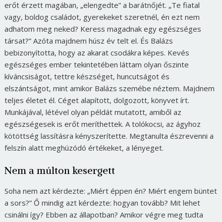
erőt érzett magában, „elengedte” a barátnőjét. „Te fiatal
vagy, boldog családot, gyerekeket szeretnél, én ezt nem
adhatom meg neked? Keress magadnak egy egészséges
társat?” Azóta majdnem húsz év telt el. És Balázs
bebizonyította, hogy az akarat csodákra képes. Kevés
egészséges ember tekintetében láttam olyan őszinte
kíváncsiságot, tettre készséget, huncutságot és
elszántságot, mint amikor Balázs szemébe néztem. Majdnem
teljes életet él. Céget alapított, dolgozott, könyvet írt.
Munkájával, létével olyan példát mutatott, amiből az
egészségesek is erőt meríthettek. A tolókocsi, az ágyhoz
kötöttség lassításra kényszerítette. Megtanulta észrevenni a
felszín alatt meghúzódó értékeket, a lényeget.
Nem a múlton kesergett
Soha nem azt kérdezte: „Miért éppen én? Miért engem büntet
a sors?” Ő mindig azt kérdezte: hogyan tovább? Mit lehet
csinálni így? Ebben az állapotban? Amikor végre meg tudta