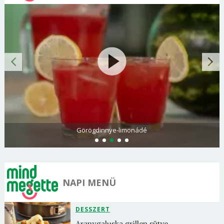
Görögdinnye-limonádé
NAPI MENÜ
DESSZERT
Aranygaluska grillen sütve