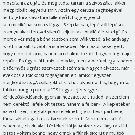
mozdítani az ujját, és meg tudta tartani a szívószálat, akkor
megpróbált „egyedül inni”. Aztán egy ceruza segítségével
leütögetni a klaviatúra billentyűit, hogy egyedül
kommunikálhasson a világgal. Szép lassan, lépésről lépésre,
iszonyú akaraterővel sikerült eljutni az „önálló életvitelig”. És
mert a vér még a béna testben sem válik vízzé: a kalandvágy
is ott munkált továbbra is a lelkében. Nem azon kesergett,
hogy nem tud járni, hanem arról álmodozott, hogyan fog majd
repülni. És úgy szállt, mint a madár, mert a barátai egy tandem
ejtőernyős ugrást szerveztek számára. Nagyon élvezte. Már
évek óta a tolókocsi fogságában élt, amikor egyszer
megkérdezte: „A csillagokból ki lehet olvasni azt is, hogy mikor
találom meg a páromat?” S hogy elejét vegye a
kérdezősködésnek, gyorsan hozzátette: „Tudod, a szerelem
nem deréktól lefelé ölt testet, hanem a fejben?” A képletében
az volt: igen, megtalálja a szerelmet. Így is. Lesz partnere,
társa, aki elfogadja, aki ilyennek szereti. Mert nem a külsőt,
hanem a „felszín alatti értéket” látja. Amikor ez a lány rátalált,
biztos voltam benne, hogy ennek a fiúnak sikerült a múltból