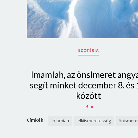
EZOTÉRIA
Imamiah, az önsimeret angy
segít minket december 8. és 
között
SHARE
SHARE
ON
ON
FACEBOOK
TWITTER
Címkék:
Imamiah
lelkiismeretesség
önismere