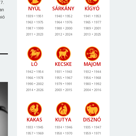
7.
NYÚL
SÁRKÁNY
KÍGYÓ
an
pió
1939
1951
1940
1952
1941
1953
1963
1975
1964
1976
1965
1977
1987
1999
1988
2000
1989
2001
2011
2023
2012
2024
2013
2025
LÓ
KECSKE
MAJOM
1942
1954
1931
1943
1932
1944
1966
1978
1955
1967
1956
1968
1990
2002
1979
1991
1980
1992
2014
2026
2003
2015
2004
2016
KAKAS
KUTYA
DISZNÓ
1933
1945
1934
1946
1935
1947
1957
1969
1958
1970
1959
1971