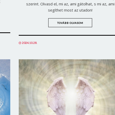
k
szerint. Olvasd el, mi az, ami gátolhat, s mi az, ami
segíthet most az utadon!
TOVÁBB OLVASOM
POSTED
2024.10.28.
ON