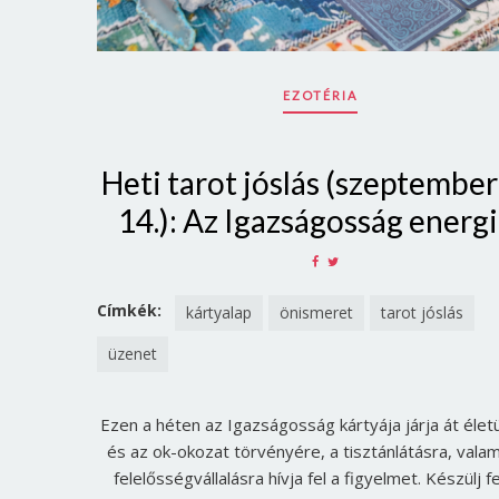
EZOTÉRIA
Heti tarot jóslás (szeptember
14.): Az Igazságosság energi
SHARE
SHARE
ON
ON
FACEBOOK
TWITTER
Címkék:
kártyalap
önismeret
tarot jóslás
üzenet
Ezen a héten az Igazságosság kártyája járja át élet
és az ok-okozat törvényére, a tisztánlátásra, valam
felelősségvállalásra hívja fel a figyelmet. Készülj fe