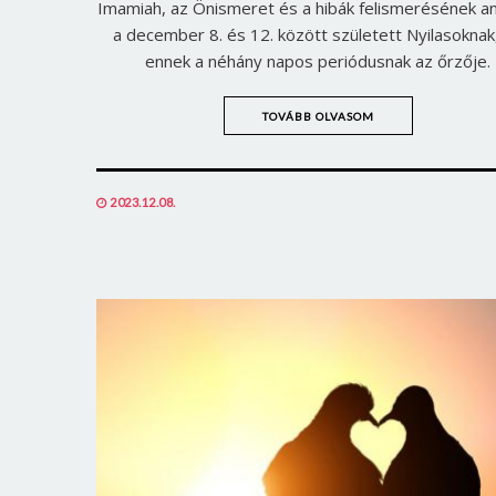
Imamiah, az Önismeret és a hibák felismerésének a
a december 8. és 12. között született Nyilasoknak
ennek a néhány napos periódusnak az őrzője.
TOVÁBB OLVASOM
POSTED
2023.12.08.
ON