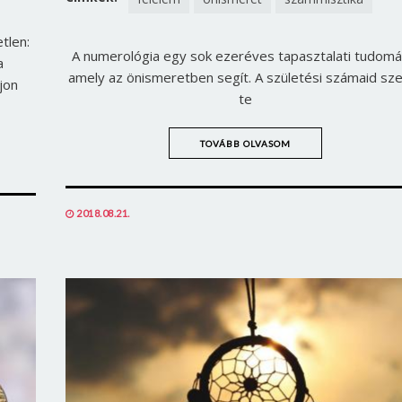
tlen:
A numerológia egy sok ezeréves tapasztalati tudomá
a
amely az önismeretben segít. A születési számaid sze
jon
te
TOVÁBB OLVASOM
POSTED
2018.08.21.
ON