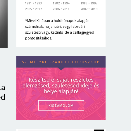
1981
1993
1982
1994
1983
1995
2005
2017
2006
2018
2007
2019
*Mivel Kínában a holdhónapok alapján
számolnak, ha januári, vagy februári
születésű vagy, kattints ide a csillagjegyed
pontosításához.
SZEMÉLYRE SZABOTT HOROSZKÓP
Készítsd el saját részletes
ka
elemzésed, születésed ideje és
helye alapján!
ed
KISZÁMOLOM