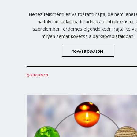
Nehéz felismerni és változtatni rajta, de nem lehete
ha folyton kudarcba fulladnak a próbálkozásaid 
szerelemben, érdemes elgondolkodni rajta, te va
milyen sémát követsz a párkapcsolataidban.
TOVÁBB OLVASOM
POSTED
2023.02.13.
ON