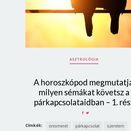
ASZTROLÓGIA
A horoszkópod megmutatja
milyen sémákat követsz a
párkapcsolataidban – 1. rés
SHARE
SHARE
ON
ON
FACEBOOK
TWITTER
Címkék:
önismeret
párkapcsolat
szerelem