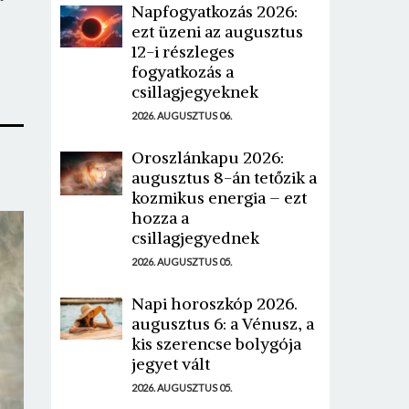
Napfogyatkozás 2026:
ezt üzeni az augusztus
12-i részleges
fogyatkozás a
csillagjegyeknek
2026. AUGUSZTUS 06.
Oroszlánkapu 2026:
augusztus 8-án tetőzik a
kozmikus energia – ezt
hozza a
csillagjegyednek
2026. AUGUSZTUS 05.
Napi horoszkóp 2026.
augusztus 6: a Vénusz, a
kis szerencse bolygója
jegyet vált
2026. AUGUSZTUS 05.