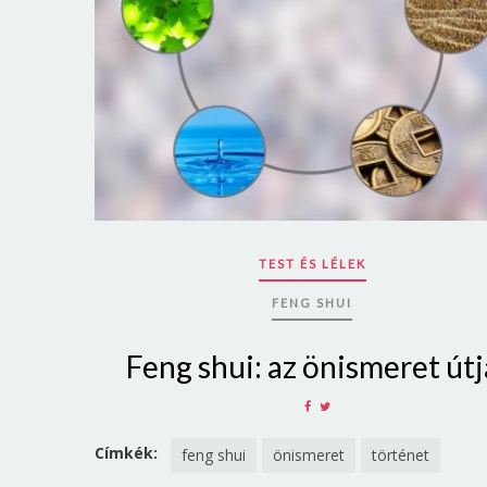
TEST ÉS LÉLEK
FENG SHUI
Feng shui: az önismeret útj
SHARE
SHARE
ON
ON
FACEBOOK
TWITTER
Címkék:
feng shui
önismeret
történet