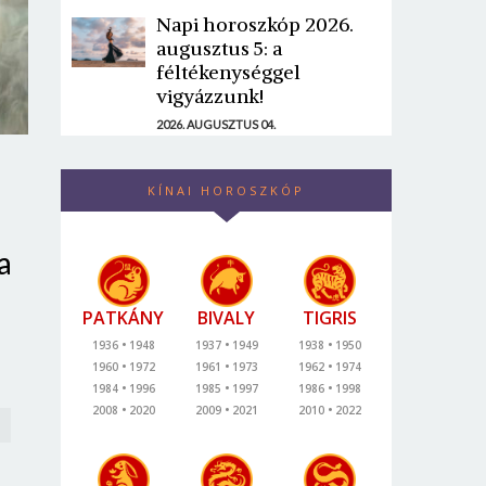
Napi horoszkóp 2026.
augusztus 5: a
féltékenységgel
vigyázzunk!
2026. AUGUSZTUS 04.
KÍNAI HOROSZKÓP
a
PATKÁNY
BIVALY
TIGRIS
1936
1948
1937
1949
1938
1950
1960
1972
1961
1973
1962
1974
1984
1996
1985
1997
1986
1998
2008
2020
2009
2021
2010
2022
h