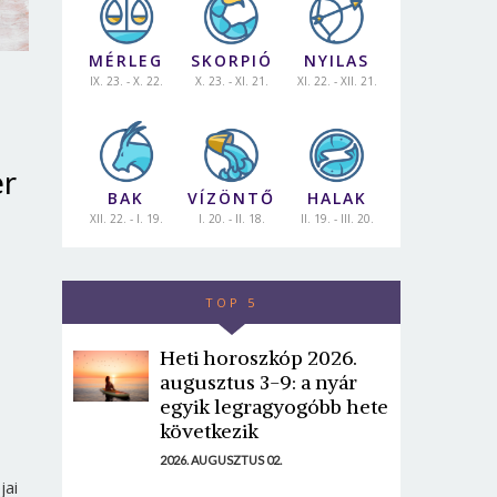
MÉRLEG
SKORPIÓ
NYILAS
IX. 23. - X. 22.
X. 23. - XI. 21.
XI. 22. - XII. 21.
er
BAK
VÍZÖNTŐ
HALAK
XII. 22. - I. 19.
I. 20. - II. 18.
II. 19. - III. 20.
TOP 5
Heti horoszkóp 2026.
augusztus 3-9: a nyár
egyik legragyogóbb hete
következik
2026. AUGUSZTUS 02.
jai