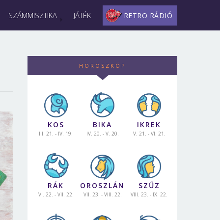
SZÁMMISZTIKA
JÁTÉK
RETRO RÁDIÓ
HOROSZKÓP
KOS
BIKA
IKREK
III. 21. - IV. 19.
IV. 20. - V. 20.
V. 21. - VI. 21.
RÁK
OROSZLÁN
SZŰZ
VI. 22. - VII. 22.
VII. 23. - VIII. 22.
VIII. 23. - IX. 22.