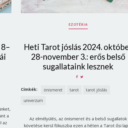
EZOTÉRIA
 8–
Heti Tarot jóslás 2024. októb
ái
28-november 3.: erős belső
sugallataink lesznek
SHARE
SHARE
ON
ON
FACEBOOK
TWITTER
Címkék:
önismeret
tarot
tarot jóslás
univerzum
ünket,
int a
Az elmélyülés, az önismeret és a belső sugallatok
l az
követése kerül fókuszba ezen a héten a Tarot ősi lap