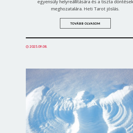
egyensúly helyreállítására és a tiszta döntése
meghozatalára. Heti Tarot jóslás.
TOVÁBB OLVASOM
POSTED
2025.09.08.
ON