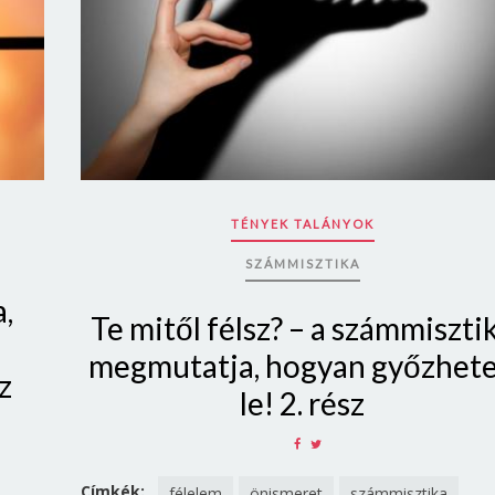
Jelszó
Mégse
Bejelentkezés
TÉNYEK TALÁNYOK
SZÁMMISZTIKA
,
Te mitől félsz? – a számmiszti
megmutatja, hogyan győzhet
z
le! 2. rész
SHARE
SHARE
ON
ON
FACEBOOK
TWITTER
Címkék:
félelem
önismeret
számmisztika