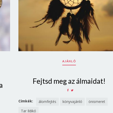
AJÁNLÓ
Fejtsd meg az álmaidat!
a
SHARE
SHARE
ON
ON
FACEBOOK
TWITTER
Címkék:
álomfejtés
könyvajánló
önismeret
Tar Ildikó