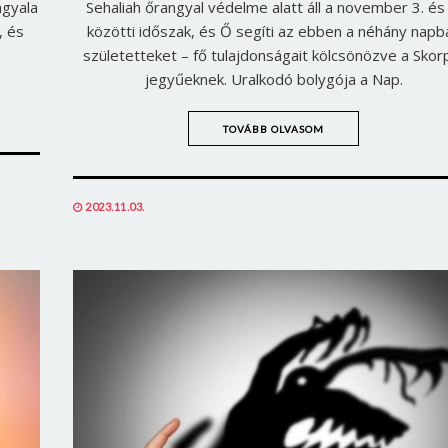
ngyala
Sehaliah őrangyal védelme alatt áll a november 3. és 
, és
közötti időszak, és Ő segíti az ebben a néhány napb
születetteket – fő tulajdonságait kölcsönözve a Skor
jegyűeknek. Uralkodó bolygója a Nap.
TOVÁBB OLVASOM
POSTED
2023.11.03.
ON
Borsonline bejelentkezés
E-mail cím vagy felhasználónév