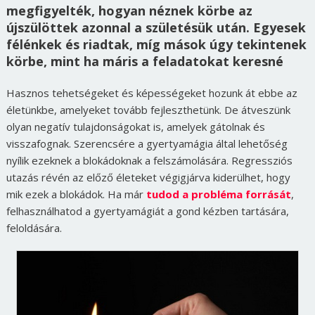
megfigyelték, hogyan néznek körbe az
újszülöttek azonnal a születésük után. Egyesek
félénkek és riadtak, míg mások úgy tekintenek
körbe, mint ha máris a feladatokat keresné
Hasznos tehetségeket és képességeket hozunk át ebbe az
életünkbe, amelyeket tovább fejleszthetünk. De átveszünk
olyan negatív tulajdonságokat is, amelyek gátolnak és
visszafognak. Szerencsére a gyertyamágia által lehetőség
nyílik ezeknek a blokádoknak a felszámolására. Regressziós
utazás révén az előző életeket végigjárva kiderülhet, hogy
mik ezek a blokádok. Ha már
tudod a probléma forrását
,
felhasználhatod a gyertyamágiát a gond kézben tartására,
feloldására.