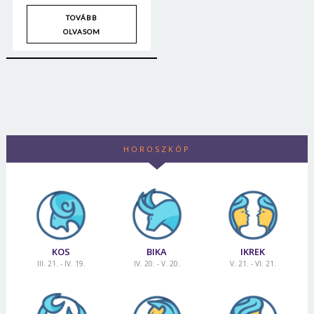
TOVÁBB
OLVASOM
HOROSZKÓP
KOS
BIKA
IKREK
III. 21. - IV. 19.
IV. 20. - V. 20.
V. 21. - VI. 21.