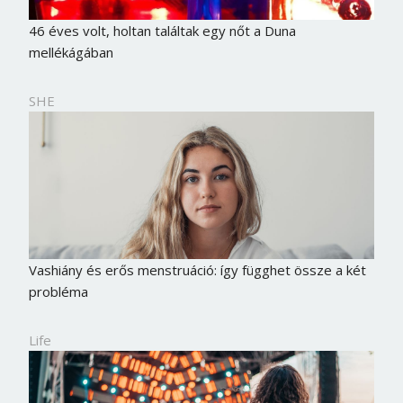
46 éves volt, holtan találtak egy nőt a Duna
mellékágában
SHE
Vashiány és erős menstruáció: így függhet össze a két
probléma
Life