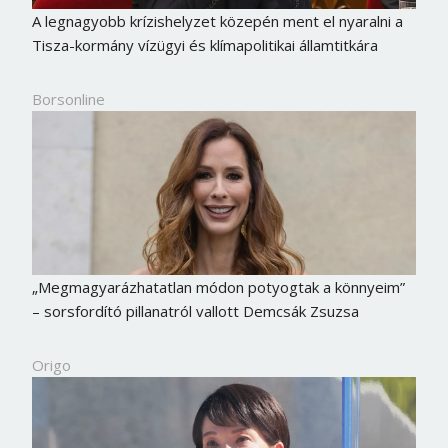
A legnagyobb krízishelyzet közepén ment el nyaralni a
Tisza-kormány vízügyi és klímapolitikai államtitkára
Borsonline
„Megmagyarázhatatlan módon potyogtak a könnyeim”
– sorsfordító pillanatról vallott Demcsák Zsuzsa
Origo