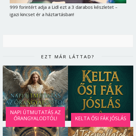
999 forintért adja a Lidl ezt a 3 darabos készletet –
igazi kincset ér a háztartásban!
EZT MÁR LÁTTAD?
NAPI ÚTMUTATÁS AZ
ŐRANGYALODTÓL!
KELTA ŐSI FÁK JÓSLÁS