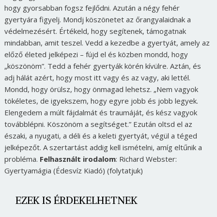
hogy gyorsabban fogsz fejlődni. Azután a négy fehér
gyertyára figyelj. Mondj köszönetet az őrangyalaidnak a
védelmezésért. Értékeld, hogy segítenek, támogatnak
mindabban, amit teszel. Vedd a kezedbe a gyertyát, amely az
előző életed jelképezi – fújd el és közben mondd, hogy
„köszönöm”. Tedd a fehér gyertyák körén kívülre. Aztán, és
adj hálát azért, hogy most itt vagy és az vagy, aki lettél.
Mondd, hogy örülsz, hogy önmagad lehetsz. „Nem vagyok
tökéletes, de igyekszem, hogy egyre jobb és jobb legyek.
Elengedem a múlt fájdalmát és traumáját, és kész vagyok
továbblépni. Köszönöm a segítséget.” Ezután oltsd el az
északi, a nyugati, a déli és a keleti gyertyát, végül a téged
jelképezőt. A szertartást addig kell ismételni, amíg eltűnik a
probléma.
Felhasznált irodalom
: Richard Webster:
Gyertyamágia (Édesvíz Kiadó) (folytatjuk)
EZEK IS ÉRDEKELHETNEK