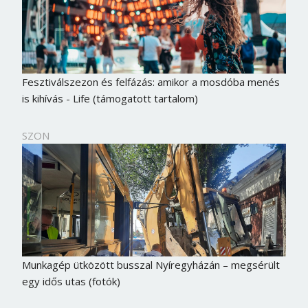
Fesztiválszezon és felfázás: amikor a mosdóba menés
is kihívás - Life (támogatott tartalom)
SZON
Munkagép ütközött busszal Nyíregyházán – megsérült
egy idős utas (fotók)