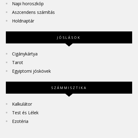
Napi horoszkóp
Aszcendens számítás
Holdnaptár
JÓSLÁSOK
Cigánykártya
Tarot
Egyiptomi jóskövek
SZÁMMISZTIKA
Kalkulátor
Test és Lélek
Ezotéria