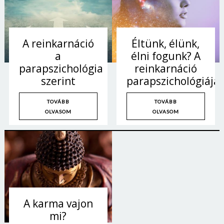
Jelszó
A reinkarnáció
Éltünk, élünk,
Mégse
Bejelentkezés
a
élni fogunk? A
parapszichológia
reinkarnáció
szerint
parapszichológiája
TOVÁBB
TOVÁBB
OLVASOM
OLVASOM
A karma vajon
mi?