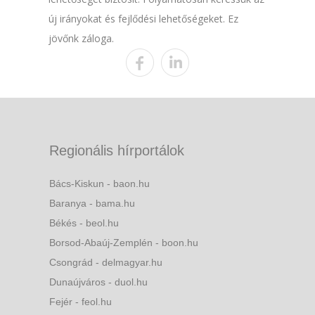
új irányokat és fejlődési lehetőségeket. Ez
jövőnk záloga.
Regionális hírportálok
Bács-Kiskun - baon.hu
Baranya - bama.hu
Békés - beol.hu
Borsod-Abaúj-Zemplén - boon.hu
Csongrád - delmagyar.hu
Dunaújváros - duol.hu
Fejér - feol.hu