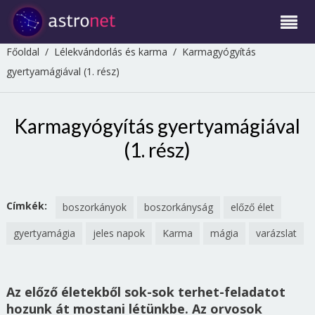
Főoldal
/
Lélekvándorlás és karma
/
Karmagyógyítás
gyertyamágiával (1. rész)
Karmagyógyítás gyertyamágiával
(1. rész)
Címkék:
boszorkányok
boszorkányság
előző élet
gyertyamágia
jeles napok
Karma
mágia
varázslat
Az előző életekből sok-sok terhet-feladatot
hozunk át mostani létünkbe. Az orvosok