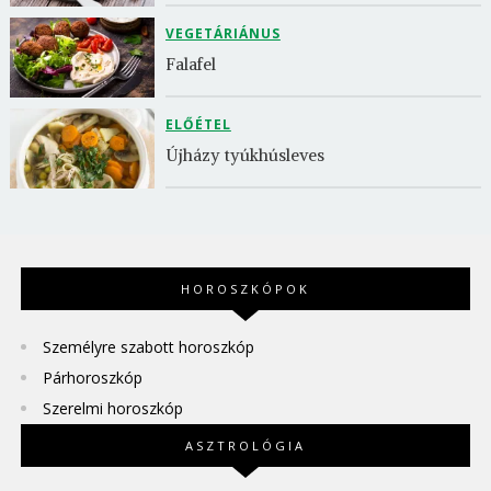
VEGETÁRIÁNUS
Falafel
ELŐÉTEL
Újházy tyúkhúsleves
HOROSZKÓPOK
Személyre szabott horoszkóp
Párhoroszkóp
Szerelmi horoszkóp
ASZTROLÓGIA