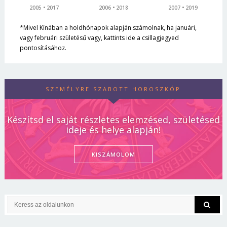
2005
2017
2006
2018
2007
2019
*Mivel Kínában a holdhónapok alapján számolnak, ha januári,
vagy februári születésű vagy, kattints ide a csillagjegyed
pontosításához.
SZEMÉLYRE SZABOTT HOROSZKÓP
Készítsd el saját részletes elemzésed, születésed
ideje és helye alapján!
KISZÁMOLOM