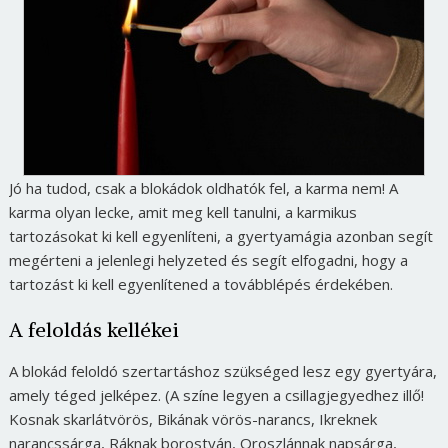
Jó ha tudod, csak a blokádok oldhatók fel, a karma nem! A
karma olyan lecke, amit meg kell tanulni, a karmikus
tartozásokat ki kell egyenlíteni, a gyertyamágia azonban segít
megérteni a jelenlegi helyzeted és segít elfogadni, hogy a
tartozást ki kell egyenlítened a továbblépés érdekében.
A feloldás kellékei
A blokád feloldó szertartáshoz szükséged lesz egy gyertyára,
amely téged jelképez. (A színe legyen a csillagjegyedhez illő!
Kosnak skarlátvörös, Bikának vörös-narancs, Ikreknek
narancssárga, Ráknak borostyán, Oroszlánnak napsárga,