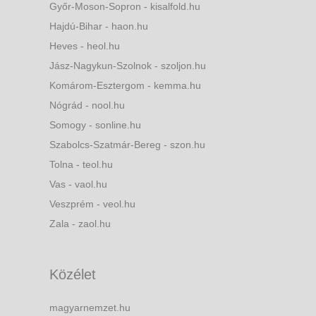
Győr-Moson-Sopron - kisalfold.hu
Hajdú-Bihar - haon.hu
Heves - heol.hu
Jász-Nagykun-Szolnok - szoljon.hu
Komárom-Esztergom - kemma.hu
Nógrád - nool.hu
Somogy - sonline.hu
Szabolcs-Szatmár-Bereg - szon.hu
Tolna - teol.hu
Vas - vaol.hu
Veszprém - veol.hu
Zala - zaol.hu
Közélet
magyarnemzet.hu