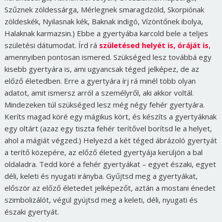
Szűznek zöldessárga, Mérlegnek smaragdzöld, Skorpiónak
zöldeskék, Nyilasnak kék, Baknak indigó, Vízöntőnek ibolya,
Halaknak karmazsin.)
Ebbe a gyertyába karcold bele a teljes
születési dátumodat. Írd rá
születésed helyét is, óráját is
,
amennyiben pontosan ismered. Szükséged lesz továbbá egy
kisebb gyertyára is, ami ugyancsak téged jelképez, de az
előző életedben. Erre a gyertyára írj rá minél több olyan
adatot, amit ismersz arról a személyről, aki akkor voltál.
Mindezeken túl szükséged lesz még négy fehér gyertyára.
Keríts magad köré egy mágikus kört, és készíts a gyertyáknak
egy oltárt (azaz egy tiszta fehér terítővel borítsd le a helyet,
ahol a mágiát végzed.) Helyezd a két téged ábrázoló gyertyát
a terítő közepére, az előző életed gyertyája kerüljön a bal
oldaladra. Tedd köré a fehér gyertyákat – egyet északi, egyet
déli, keleti és nyugati irányba. Gyűjtsd meg a gyertyákat,
először az előző életedet jelképezőt, aztán a mostani énedet
szimbolizálót, végül gyújtsd meg a keleti, déli, nyugati és
északi gyertyát.