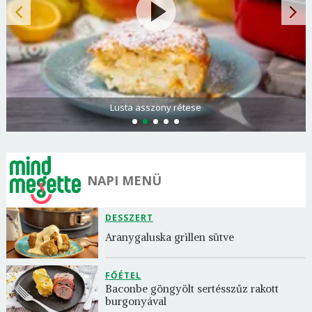
Spenótos palacsinta tejföllel töltve
NAPI MENÜ
DESSZERT
Aranygaluska grillen sütve
FŐÉTEL
Baconbe göngyölt sertésszűz rakott 
burgonyával