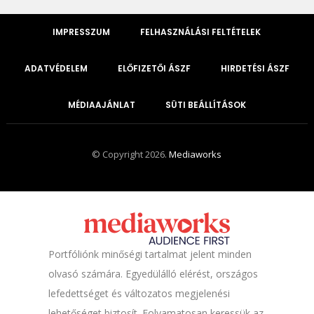
IMPRESSZUM
FELHASZNÁLÁSI FELTÉTELEK
ADATVÉDELEM
ELŐFIZETŐI ÁSZF
HIRDETÉSI ÁSZF
MÉDIAAJÁNLAT
SÜTI BEÁLLÍTÁSOK
© Copyright 2026.
Mediaworks
Portfóliónk minőségi tartalmat jelent minden
olvasó számára. Egyedülálló elérést, országos
lefedettséget és változatos megjelenési
lehetőséget biztosít. Folyamatosan keressük az