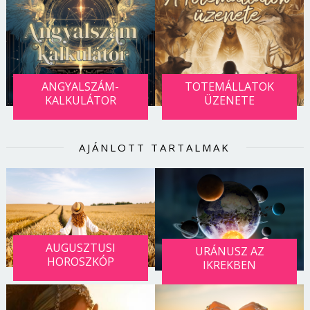
ANGYALSZÁM-
TOTEMÁLLATOK
KALKULÁTOR
ÜZENETE
AJÁNLOTT TARTALMAK
AUGUSZTUSI
URÁNUSZ AZ
HOROSZKÓP
IKREKBEN