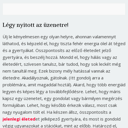
Légy nyitott az üzenetre!
Ülj le kényelmesen egy olyan helyre, ahonnan valamennyit
láthatod, és képzeld el, hogy tiszta fehér energia ölel át téged
és a gyertyákat. Összpontosíts az előző életedet jelző
gyertyára, és beszélj hozzá. Mondd el, hogy hálás vagy az
életedért, szívesen tanulsz, bár tudod, hogy sok leckét még
nem tanultál meg. Ezek bizony mély hatással vannak az
életedre. Akadályoznak, gátolnak. (Itt gondolj arra a
problémára, amit magaddal hoztál). Akard, hogy több energiád
legyen és képes légy a továbbfejlődésre. Lehet, hogy máris
kapsz egy üzenetet, egy gondolat vagy bármilyen megérzés
formájában. Lehet, hogy később érkezik válasz, most csak
nagy nyugalom tölt el. Ha készen állsz, összpontosíts a
jelenlegi életed
et jelképező gyertyára, és most is gondold
végig ugyanazokat a stációkat, mint az előbb. Határozd el,