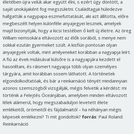
életében újra velük akar együtt élni, s ezért úgy döntött, a
saját unokájaként fog megszületni. Családtagjai hüledezve
hallgatták a nagypapa eszmefuttatását, aki azt állította, előre
megbeszélt helyen különféle anyajegyei lesznek, amelyek
majd bizonyítják, hogy a kicsi testében ő kelt új életre. Az öreg
William nemsokára eltávozott az élők sorából, s menye nem
sokkal ezután gyermeket szült. A kisfiún pontosan olyan
anyajegyek voltak, mint amilyeneket korábban a nagyapja leírt.
A fiú az évek múlásával külsőre is a nagyapjára kezdett el
hasonlítani, és ráismert nagyapja több olyan személyes
tárgyára, amit korábban sosem láthatott. A történetek
elgondolkodtatóak, és bár a reinkarnáció tényét mindannyian
azonos szemszögből vizsgálják, mégis felvetik a kérdést: mi
történik a Felejtés Óceánjában, amelyben minden eltávozott
lélek alámerül, hogy megszabaduljon levetett élete
emlékeitől, örömeitől és fájdalmaitól – ha néhányan mégis
képesek emlékezni? Ti mit gondoltok?
forrás
: Paul Roland:
Reinkarnáció