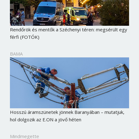
Rendőrök és mentők a Széchenyi téren: megsérült egy
férfi (FOTÓK)
BAMA
Hosszú áramszünetek jönnek Baranyában – mutatjuk,
hol dolgozik az E.ON a jövő héten
Mindmegette