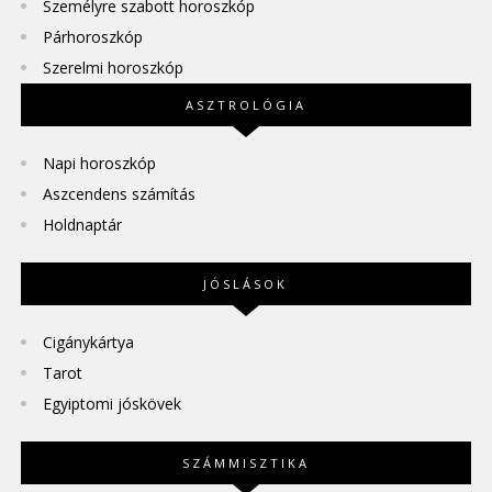
Személyre szabott horoszkóp
Párhoroszkóp
Szerelmi horoszkóp
ASZTROLÓGIA
Napi horoszkóp
Aszcendens számítás
Holdnaptár
JÓSLÁSOK
Cigánykártya
Tarot
Egyiptomi jóskövek
SZÁMMISZTIKA