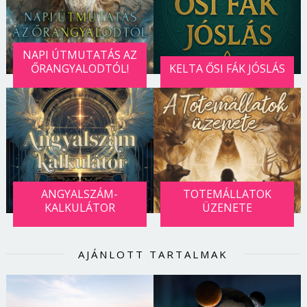
NAPI ÚTMUTATÁS AZ
ŐRANGYALODTÓL!
KELTA ŐSI FÁK JÓSLÁS
ANGYALSZÁM-
TOTEMÁLLATOK
KALKULÁTOR
ÜZENETE
Borsonline bejelentkezés
AJÁNLOTT TARTALMAK
E-mail cím vagy felhasználónév