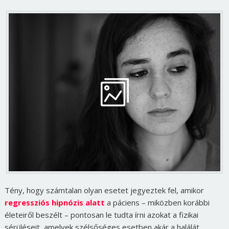
Tény, hogy számtalan olyan esetet jegyeztek fel, amikor
regressziós hipnózis alatt
a páciens – miközben korábbi
életeiről beszélt – pontosan le tudta írni azokat a fizikai
sérüléseit, amelyek szélsőséges esetben akár a halálát