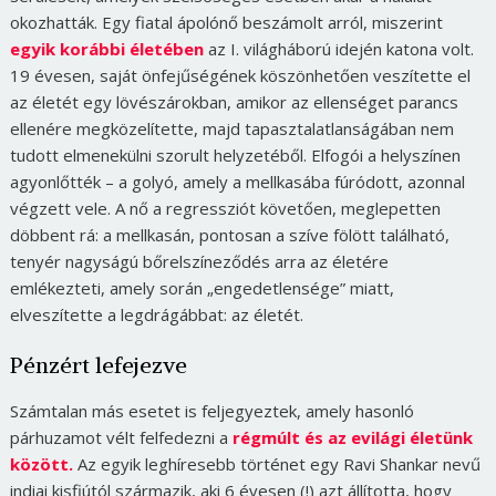
okozhatták. Egy fiatal ápolónő beszámolt arról, miszerint
egyik korábbi életében
az I. világháború idején katona volt.
19 évesen, saját önfejűségének köszönhetően veszítette el
az életét egy lövészárokban, amikor az ellenséget parancs
ellenére megközelítette, majd tapasztalatlanságában nem
tudott elmenekülni szorult helyzetéből. Elfogói a helyszínen
agyonlőtték – a golyó, amely a mellkasába fúródott, azonnal
végzett vele. A nő a regressziót követően, meglepetten
döbbent rá: a mellkasán, pontosan a szíve fölött található,
tenyér nagyságú bőrelszíneződés arra az életére
emlékezteti, amely során „engedetlensége” miatt,
elveszítette a legdrágábbat: az életét.
Pénzért lefejezve
Számtalan más esetet is feljegyeztek, amely hasonló
párhuzamot vélt felfedezni a
régmúlt és az evilági életünk
között.
Az egyik leghíresebb történet egy Ravi Shankar nevű
indiai kisfiútól származik, aki 6 évesen (!) azt állította, hogy