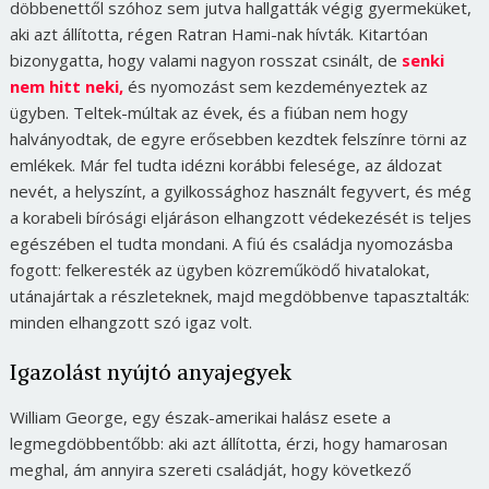
döbbenettől szóhoz sem jutva hallgatták végig gyermeküket,
aki azt állította, régen Ratran Hami-nak hívták. Kitartóan
bizonygatta, hogy valami nagyon rosszat csinált, de
senki
nem hitt neki,
és nyomozást sem kezdeményeztek az
ügyben. Teltek-múltak az évek, és a fiúban nem hogy
halványodtak, de egyre erősebben kezdtek felszínre törni az
emlékek. Már fel tudta idézni korábbi felesége, az áldozat
nevét, a helyszínt, a gyilkossághoz használt fegyvert, és még
a korabeli bírósági eljáráson elhangzott védekezését is teljes
egészében el tudta mondani. A fiú és családja nyomozásba
fogott: felkeresték az ügyben közreműködő hivatalokat,
utánajártak a részleteknek, majd megdöbbenve tapasztalták:
minden elhangzott szó igaz volt.
Igazolást nyújtó anyajegyek
William George, egy észak-amerikai halász esete a
legmegdöbbentőbb: aki azt állította, érzi, hogy hamarosan
meghal, ám annyira szereti családját, hogy következő