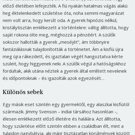
előző életében lefejezték. A fiú nyakán hatalmas vágás alakú
heg éktelenkedett születése óta, noha semmi magyarázat
nem volt arra, hogy került oda. A gyerek hipnózis nélkül,
kristálytisztán emlékezett a történtekre: váltig állította, hogy
saját rokona ölte meg, méghozzá a pénzéért. A szülők
sokszor hallották a gyerek „meséjét”, ám többnyire
fantáziálásnak tulajdonították a történetet. Ám a kisfiú újra
meg újra rákezdett, és igaztalan végét hangoztatva kérte
szüleit, hogy higgyenek neki. A szülők végül a hatóságokhoz
fordultak, akik utána néztek a gyerek által említett neveknek
és időpontoknak – és igazolták azok egyezését…
Különös sebek
Egy másik eset szintén egy gyermektől, egy alaszkai kisfiútól
származik. Jimmy Svenson – indiai társához hasonlóan -,
élesen emlékezett előző életére és halálára. Azt állította,
hogy születése előtt szintén ebben a családban élt, mint a
tulajdon nagybátyja, aki máig tisztázatlan körülmények között