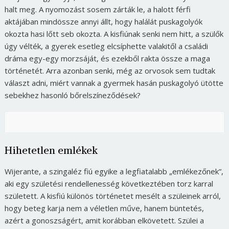
halt meg. A nyomozást sosem zárták le, a halott férfi
aktájában mindössze annyi állt, hogy halálát puskagolyók
okozta hasi lőtt seb okozta. A kisfiúnak senki nem hitt, a szülők
úgy vélték, a gyerek esetleg elcsíphette valakitől a családi
dráma egy-egy morzsáját, és ezekből rakta össze a maga
történetét. Arra azonban senki, még az orvosok sem tudtak
választ adni, miért vannak a gyermek hasán puskagolyó ütötte
sebekhez hasonló bőrelszíneződések?
Hihetetlen emlékek
Wijerante, a szingaléz fiú egyike a legfiatalabb „emlékezőnek”,
aki egy születési rendellenesség következtében torz karral
született. A kisfiú különös történetet mesélt a szüleinek arról,
hogy beteg karja nem a véletlen műve, hanem büntetés,
azért a gonoszságért, amit korábban elkövetett. Szülei a