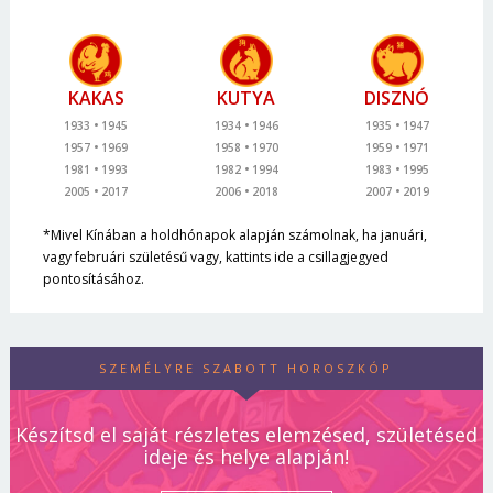
KAKAS
KUTYA
DISZNÓ
1933
1945
1934
1946
1935
1947
1957
1969
1958
1970
1959
1971
1981
1993
1982
1994
1983
1995
2005
2017
2006
2018
2007
2019
*Mivel Kínában a holdhónapok alapján számolnak, ha januári,
vagy februári születésű vagy, kattints ide a csillagjegyed
pontosításához.
SZEMÉLYRE SZABOTT HOROSZKÓP
Készítsd el saját részletes elemzésed, születésed
ideje és helye alapján!