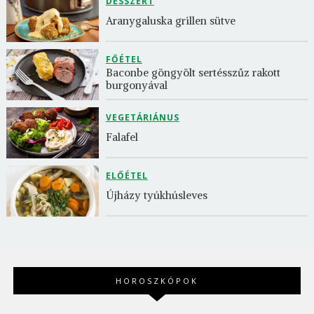
DESSZERT
Aranygaluska grillen sütve
FŐÉTEL
Baconbe göngyölt sertésszűz rakott 
burgonyával
VEGETÁRIÁNUS
Falafel
ELŐÉTEL
Újházy tyúkhúsleves
HOROSZKÓPOK