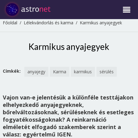
Főoldal
/
Lélekvándorlás és karma
/
Karmikus anyajegyek
Karmikus anyajegyek
Címkék:
anyajegy
Karma
karmikus
sérülés
Vajon van-e jelentésük a különféle testtájakon
elhelyezkedő anyajegyeknek,
bőrelváltozásoknak, sérüléseknek és esetleges
fogyatékosságoknak? A reinkarnáció
elméletét elfogadó szakemberek szerint a
válasz: egyértelmű IGEN.