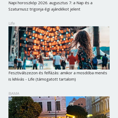
Napi horoszkóp 2026. augusztus 7: a Nap és a
Szaturnusz trigonja égi ajándékot jelent
Life
Fesztiválszezon és felfázás: amikor a mosdóba menés
is kihívás - Life (támogatott tartalom)
BAMA