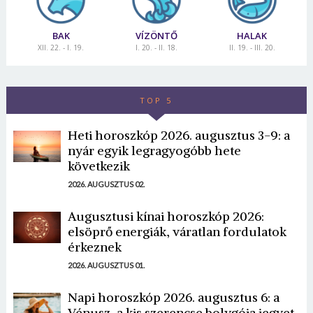
BAK
VÍZÖNTŐ
HALAK
XII. 22. - I. 19.
I. 20. - II. 18.
II. 19. - III. 20.
TOP 5
Heti horoszkóp 2026. augusztus 3-9: a
nyár egyik legragyogóbb hete
következik
2026. AUGUSZTUS 02.
Augusztusi kínai horoszkóp 2026:
elsöprő energiák, váratlan fordulatok
érkeznek
2026. AUGUSZTUS 01.
Napi horoszkóp 2026. augusztus 6: a
Vénusz, a kis szerencse bolygója jegyet