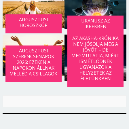
Jelszó
AUGUSZTUSI
URÁNUSZ AZ
HOROSZKÓP
IKREKBEN
Mégse
Bejelentkezés
AZ AKASHA-KRÓNIKA
NEM JÓSOLJA MEG A
JÖVŐT – DE
AUGUSZTUSI
MEGMUTATJA, MIÉRT
SZERENCSENAPOK
ISMÉTLŐDNEK
2026: EZEKEN A
UGYANAZOK A
NAPOKON ÁLLNAK
HELYZETEK AZ
MELLÉD A CSILLAGOK
ÉLETÜNKBEN