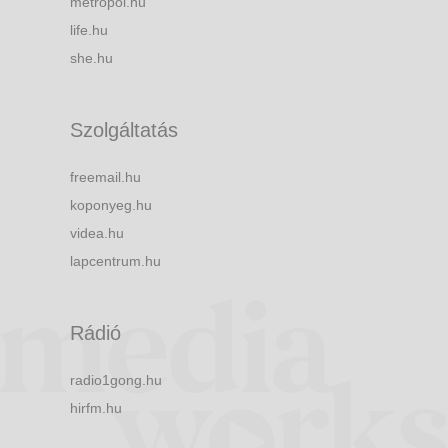
metropol.hu
life.hu
she.hu
Szolgáltatás
freemail.hu
koponyeg.hu
videa.hu
lapcentrum.hu
Rádió
radio1gong.hu
hirfm.hu