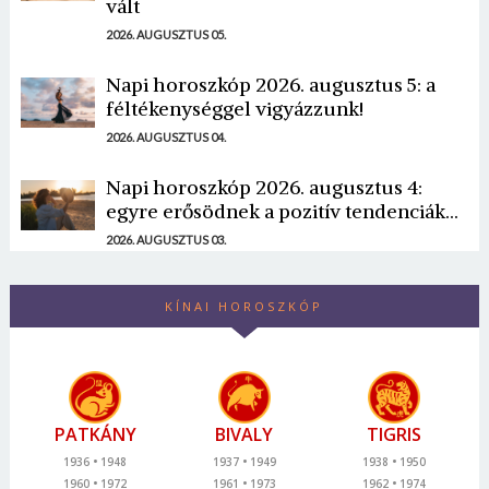
vált
2026. AUGUSZTUS 05.
Napi horoszkóp 2026. augusztus 5: a
féltékenységgel vigyázzunk!
2026. AUGUSZTUS 04.
Napi horoszkóp 2026. augusztus 4:
egyre erősödnek a pozitív tendenciák...
2026. AUGUSZTUS 03.
KÍNAI HOROSZKÓP
PATKÁNY
BIVALY
TIGRIS
1936
1948
1937
1949
1938
1950
1960
1972
1961
1973
1962
1974