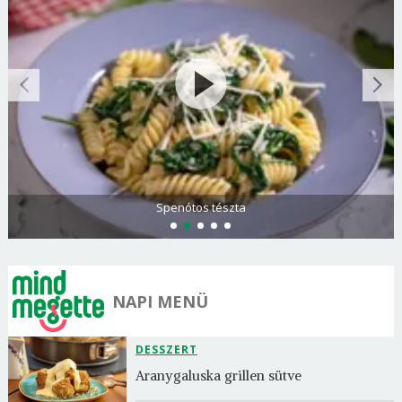
Görögdinnye-limonádé
NAPI MENÜ
DESSZERT
Aranygaluska grillen sütve