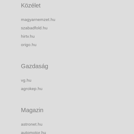
Közélet
magyarnemzet.hu
szabadfold.hu
hirtv.hu
origo.hu
Gazdaság
vg.hu
agrokep.hu
Magazin
astronet.hu
automotor.hu