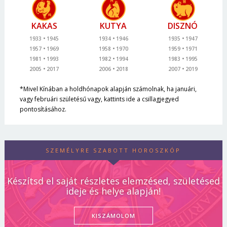
KAKAS
KUTYA
DISZNÓ
1933
1945
1934
1946
1935
1947
1957
1969
1958
1970
1959
1971
1981
1993
1982
1994
1983
1995
2005
2017
2006
2018
2007
2019
*Mivel Kínában a holdhónapok alapján számolnak, ha januári,
vagy februári születésű vagy, kattints ide a csillagjegyed
pontosításához.
SZEMÉLYRE SZABOTT HOROSZKÓP
Készítsd el saját részletes elemzésed, születésed
ideje és helye alapján!
KISZÁMOLOM