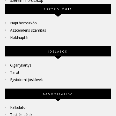
Szerelmi horoszkóp
ASZTROLÓGIA
Napi horoszkóp
Aszcendens számítás
Holdnaptár
JÓSLÁSOK
Cigánykártya
Tarot
Egyiptomi jóskövek
SZÁMMISZTIKA
Kalkulátor
Test és Lélek