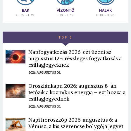
BAK
VÍZÖNTŐ
HALAK
XII. 22. - I. 19.
I. 20. - II. 18.
II. 19. - III. 20.
TOP 5
Napfogyatkozás 2026: ezt üzeni az
augusztus 12-i részleges fogyatkozás a
csillagjegyeknek
2026. AUGUSZTUS 06.
Oroszlánkapu 2026: augusztus 8-án
tetőzik a kozmikus energia – ezt hozza a
csillagjegyednek
2026. AUGUSZTUS 05.
Napi horoszkóp 2026. augusztus 6: a
Vénusz, a kis szerencse bolygója jegyet