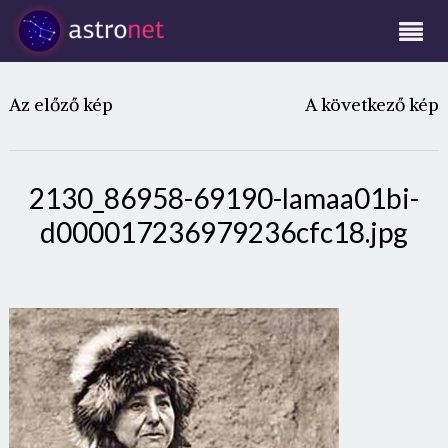
Az előző kép
A következő kép
2130_86958-69190-lamaa01bi-
d000017236979236cfc18.jpg