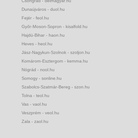
Csongrád - delmagyar.hu
Dunaújváros - duol.hu
Fejér - feol.hu
Győr-Moson-Sopron - kisalfold.hu
Hajdú-Bihar - haon.hu
Heves - heol.hu
Jász-Nagykun-Szolnok - szoljon.hu
Komárom-Esztergom - kemma.hu
Nógrád - nool.hu
Somogy - sonline.hu
Szabolcs-Szatmár-Bereg - szon.hu
Tolna - teol.hu
Vas - vaol.hu
Veszprém - veol.hu
Zala - zaol.hu