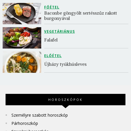
FŐÉTEL
Baconbe göngyölt sertésszűz rakott 
burgonyával
VEGETÁRIÁNUS
Falafel
ELŐÉTEL
Újházy tyúkhúsleves
HOROSZKÓPOK
Személyre szabott horoszkóp
Párhoroszkóp