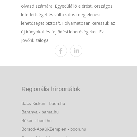
olvasó számára. Egyedülálló elérést, országos
lefedettséget és változatos megjelenési
lehetőséget biztosít. Folyamatosan keressük az
új irányokat és fejlődési lehetőségeket. Ez
jövőnk záloga.
Regionális hírportálok
Bács-Kiskun - baon.hu
Baranya - bama.hu
Békés - beol.hu
Borsod-Abaúj-Zemplén - boon.hu