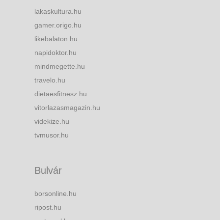
lakaskultura.hu
gamer.origo.hu
likebalaton.hu
napidoktor.hu
mindmegette.hu
travelo.hu
dietaesfitnesz.hu
vitorlazasmagazin.hu
videkize.hu
tvmusor.hu
Bulvár
borsonline.hu
ripost.hu