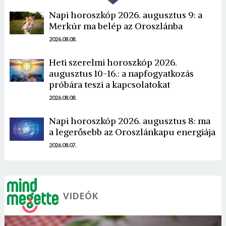
Napi horoszkóp 2026. augusztus 9: a
Merkúr ma belép az Oroszlánba
2026.08.08.
Heti szerelmi horoszkóp 2026.
Borsonline bejelentkezés
augusztus 10-16.: a napfogyatkozás
próbára teszi a kapcsolatokat
E-mail cím vagy felhasználónév
2026.08.08.
Napi horoszkóp 2026. augusztus 8: ma
a legerősebb az Oroszlánkapu energiája
Jelszó
2026.08.07.
Mégse
Bejelentkezés
VIDEÓK