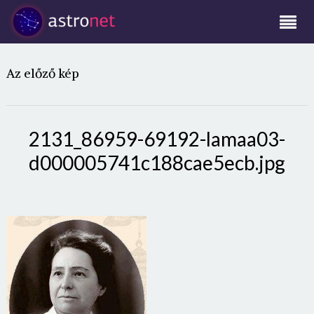
Az előző kép
2131_86959-69192-lamaa03-
d000005741c188cae5ecb.jpg