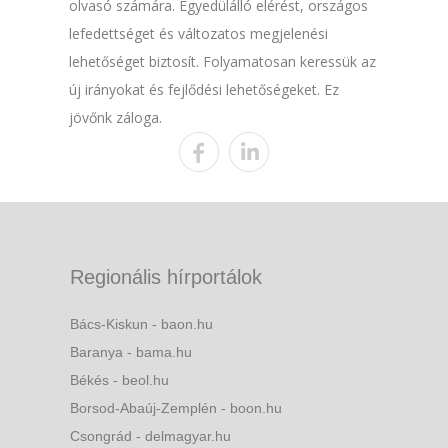
olvasó számára. Egyedülálló elérést, országos
lefedettséget és változatos megjelenési
lehetőséget biztosít. Folyamatosan keressük az
új irányokat és fejlődési lehetőségeket. Ez
jövőnk záloga.
Regionális hírportálok
Bács-Kiskun - baon.hu
Baranya - bama.hu
Békés - beol.hu
Borsod-Abaúj-Zemplén - boon.hu
Csongrád - delmagyar.hu