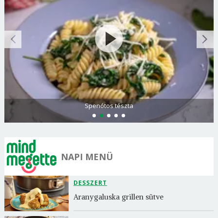
Spenótos tészta
NAPI MENÜ
DESSZERT
Aranygaluska grillen sütve