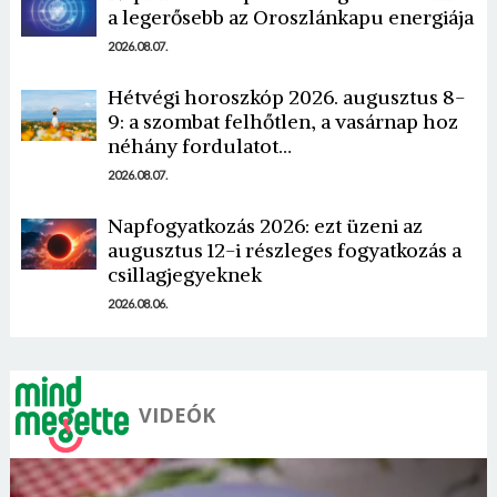
a legerősebb az Oroszlánkapu energiája
2026.08.07.
Hétvégi horoszkóp 2026. augusztus 8-
9: a szombat felhőtlen, a vasárnap hoz
néhány fordulatot…
Borsonline bejelentkezés
2026.08.07.
E-mail cím vagy felhasználónév
Napfogyatkozás 2026: ezt üzeni az
augusztus 12-i részleges fogyatkozás a
csillagjegyeknek
Jelszó
2026.08.06.
Mégse
Bejelentkezés
VIDEÓK