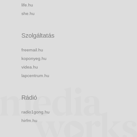
life.hu
she.hu
Szolgáltatás
freemail.hu
koponyeg.hu
videa.hu
lapcentrum.hu
Rádió
radio1gong.hu
hirfm.hu