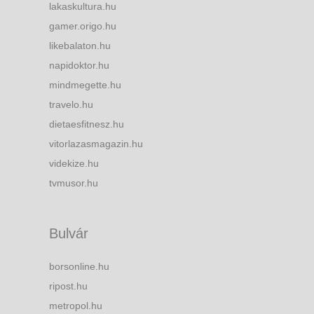
lakaskultura.hu
gamer.origo.hu
likebalaton.hu
napidoktor.hu
mindmegette.hu
travelo.hu
dietaesfitnesz.hu
vitorlazasmagazin.hu
videkize.hu
tvmusor.hu
Bulvár
borsonline.hu
ripost.hu
metropol.hu