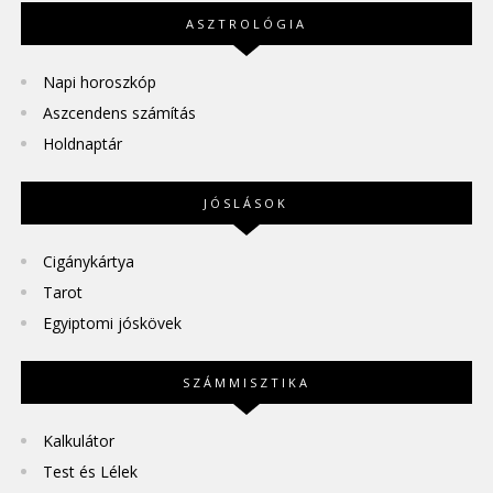
ASZTROLÓGIA
Napi horoszkóp
Aszcendens számítás
Holdnaptár
JÓSLÁSOK
Cigánykártya
Tarot
Egyiptomi jóskövek
SZÁMMISZTIKA
Kalkulátor
Test és Lélek