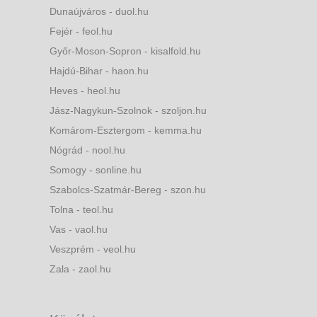
Dunaújváros - duol.hu
Fejér - feol.hu
Győr-Moson-Sopron - kisalfold.hu
Hajdú-Bihar - haon.hu
Heves - heol.hu
Jász-Nagykun-Szolnok - szoljon.hu
Komárom-Esztergom - kemma.hu
Nógrád - nool.hu
Somogy - sonline.hu
Szabolcs-Szatmár-Bereg - szon.hu
Tolna - teol.hu
Vas - vaol.hu
Veszprém - veol.hu
Zala - zaol.hu