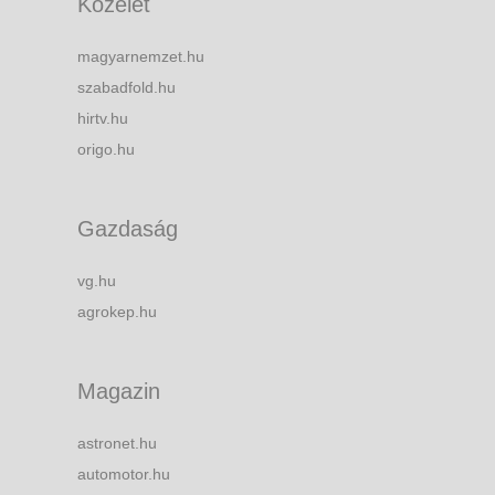
Közélet
magyarnemzet.hu
szabadfold.hu
hirtv.hu
origo.hu
Gazdaság
vg.hu
agrokep.hu
Magazin
astronet.hu
automotor.hu