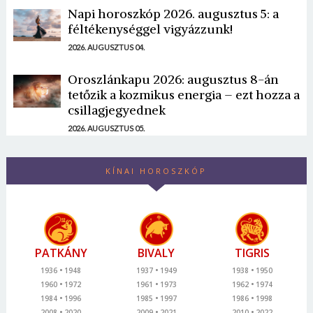
Napi horoszkóp 2026. augusztus 5: a
féltékenységgel vigyázzunk!
2026. AUGUSZTUS 04.
Oroszlánkapu 2026: augusztus 8-án
tetőzik a kozmikus energia – ezt hozza a
csillagjegyednek
2026. AUGUSZTUS 05.
KÍNAI HOROSZKÓP
PATKÁNY
BIVALY
TIGRIS
1936
1948
1937
1949
1938
1950
1960
1972
1961
1973
1962
1974
1984
1996
1985
1997
1986
1998
2008
2020
2009
2021
2010
2022