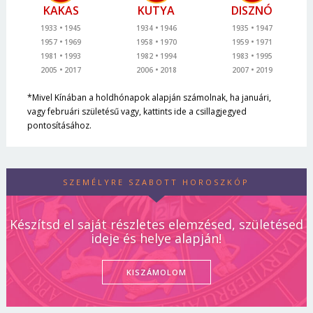
KAKAS
KUTYA
DISZNÓ
1933
1945
1934
1946
1935
1947
1957
1969
1958
1970
1959
1971
1981
1993
1982
1994
1983
1995
2005
2017
2006
2018
2007
2019
*Mivel Kínában a holdhónapok alapján számolnak, ha januári,
vagy februári születésű vagy, kattints ide a csillagjegyed
pontosításához.
SZEMÉLYRE SZABOTT HOROSZKÓP
Készítsd el saját részletes elemzésed, születésed
ideje és helye alapján!
KISZÁMOLOM