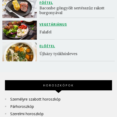
FŐÉTEL
Baconbe göngyölt sertésszűz rakott 
burgonyával
VEGETÁRIÁNUS
Falafel
ELŐÉTEL
Újházy tyúkhúsleves
HOROSZKÓPOK
Személyre szabott horoszkóp
Párhoroszkóp
Szerelmi horoszkóp