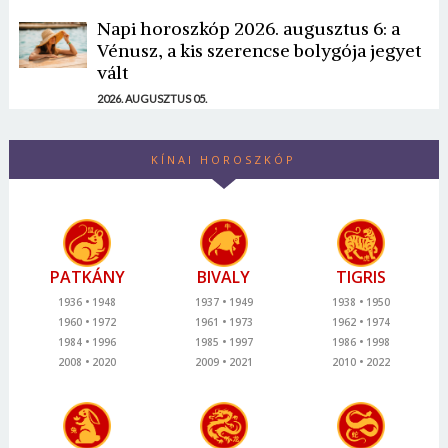
Napi horoszkóp 2026. augusztus 6: a
Vénusz, a kis szerencse bolygója jegyet
vált
2026. AUGUSZTUS 05.
KÍNAI HOROSZKÓP
PATKÁNY
BIVALY
TIGRIS
1936
1948
1937
1949
1938
1950
1960
1972
1961
1973
1962
1974
1984
1996
1985
1997
1986
1998
2008
2020
2009
2021
2010
2022