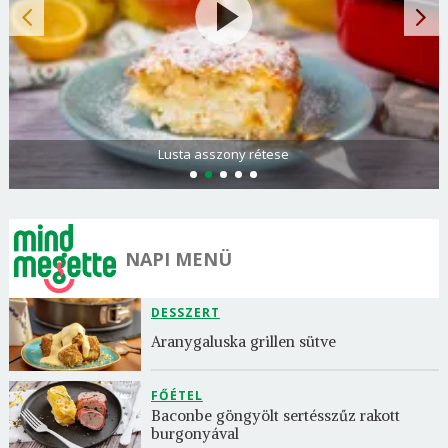
Lusta asszony rétese
NAPI MENÜ
DESSZERT
Aranygaluska grillen sütve
FŐÉTEL
Baconbe göngyölt sertésszűz rakott 
burgonyával