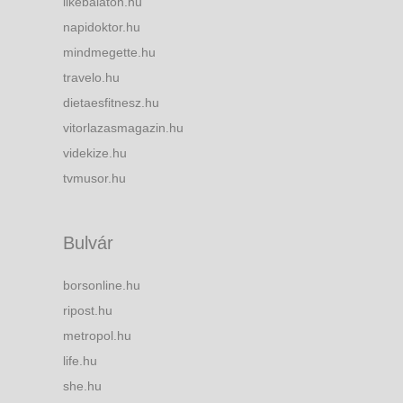
likebalaton.hu
napidoktor.hu
mindmegette.hu
travelo.hu
dietaesfitnesz.hu
vitorlazasmagazin.hu
videkize.hu
tvmusor.hu
Bulvár
borsonline.hu
ripost.hu
metropol.hu
life.hu
she.hu