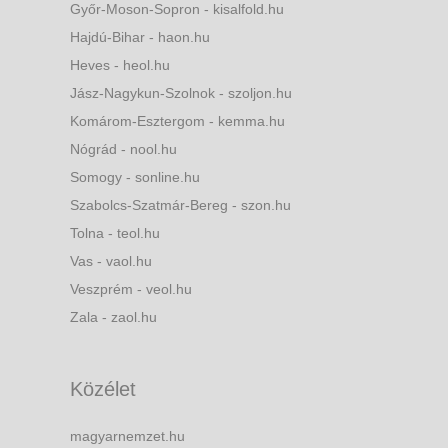
Győr-Moson-Sopron - kisalfold.hu
Hajdú-Bihar - haon.hu
Heves - heol.hu
Jász-Nagykun-Szolnok - szoljon.hu
Komárom-Esztergom - kemma.hu
Nógrád - nool.hu
Somogy - sonline.hu
Szabolcs-Szatmár-Bereg - szon.hu
Tolna - teol.hu
Vas - vaol.hu
Veszprém - veol.hu
Zala - zaol.hu
Közélet
magyarnemzet.hu