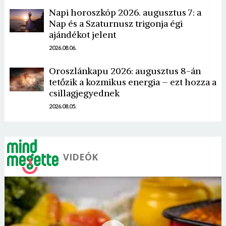
Napi horoszkóp 2026. augusztus 7: a
Nap és a Szaturnusz trigonja égi
ajándékot jelent
2026.08.06.
Borsonline bejelentkezés
Oroszlánkapu 2026: augusztus 8-án
E-mail cím vagy felhasználónév
tetőzik a kozmikus energia – ezt hozza a
csillagjegyednek
2026.08.05.
Jelszó
VIDEÓK
Mégse
Bejelentkezés