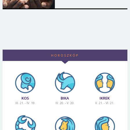
HOROSZKÓP
KOS
BIKA
IKREK
III. 21. - IV. 19.
IV. 20. - V. 20.
V. 21. - VI. 21.