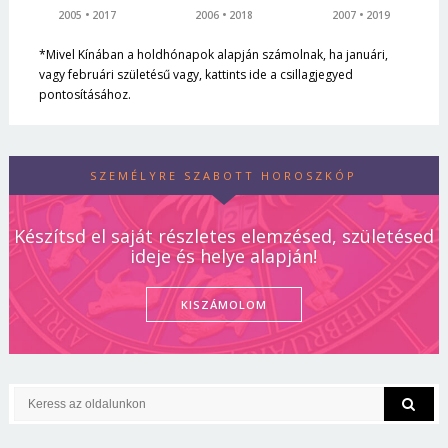
2005
2017
2006
2018
2007
2019
*Mivel Kínában a holdhónapok alapján számolnak, ha januári,
vagy februári születésű vagy, kattints ide a csillagjegyed
pontosításához.
SZEMÉLYRE SZABOTT HOROSZKÓP
Készítsd el saját részletes elemzésed, születésed
ideje és helye alapján!
KISZÁMOLOM