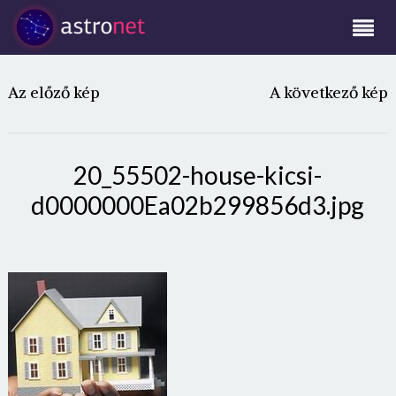
Az előző kép
A következő kép
20_55502-house-kicsi-
d0000000Ea02b299856d3.jpg