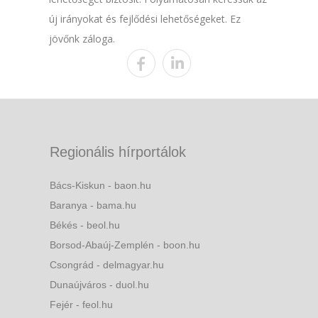
új irányokat és fejlődési lehetőségeket. Ez
jövőnk záloga.
Regionális hírportálok
Bács-Kiskun - baon.hu
Baranya - bama.hu
Békés - beol.hu
Borsod-Abaúj-Zemplén - boon.hu
Csongrád - delmagyar.hu
Dunaújváros - duol.hu
Fejér - feol.hu