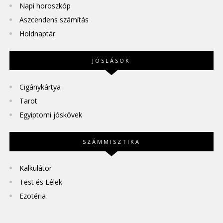
Napi horoszkóp
Aszcendens számítás
Holdnaptár
JÓSLÁSOK
Cigánykártya
Tarot
Egyiptomi jóskövek
SZÁMMISZTIKA
Kalkulátor
Test és Lélek
Ezotéria