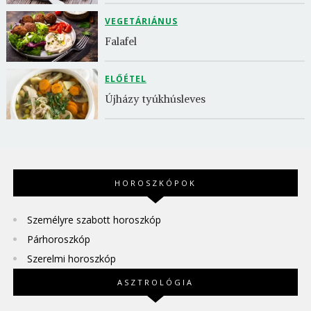
VEGETÁRIÁNUS
Falafel
ELŐÉTEL
Újházy tyúkhúsleves
HOROSZKÓPOK
Személyre szabott horoszkóp
Párhoroszkóp
Szerelmi horoszkóp
ASZTROLÓGIA