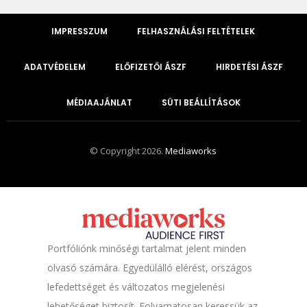
IMPRESSZUM
FELHASZNÁLÁSI FELTÉTELEK
ADATVÉDELEM
ELŐFIZETŐI ÁSZF
HIRDETÉSI ÁSZF
MÉDIAAJÁNLAT
SÜTI BEÁLLÍTÁSOK
© Copyright 2026.
Mediaworks
Portfóliónk minőségi tartalmat jelent minden
olvasó számára. Egyedülálló elérést, országos
lefedettséget és változatos megjelenési
lehetőséget biztosít. Folyamatosan keressük az