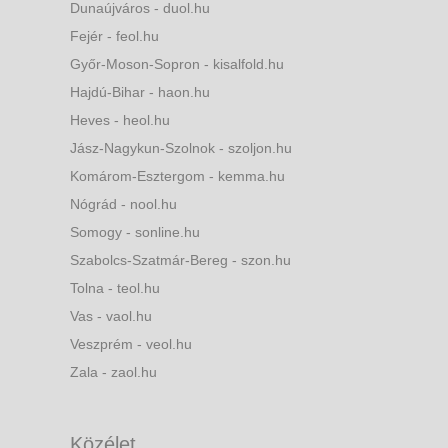
Dunaújváros - duol.hu
Fejér - feol.hu
Győr-Moson-Sopron - kisalfold.hu
Hajdú-Bihar - haon.hu
Heves - heol.hu
Jász-Nagykun-Szolnok - szoljon.hu
Komárom-Esztergom - kemma.hu
Nógrád - nool.hu
Somogy - sonline.hu
Szabolcs-Szatmár-Bereg - szon.hu
Tolna - teol.hu
Vas - vaol.hu
Veszprém - veol.hu
Zala - zaol.hu
Közélet