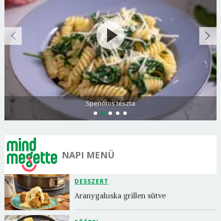
Spenótos tészta
NAPI MENÜ
DESSZERT
Aranygaluska grillen sütve