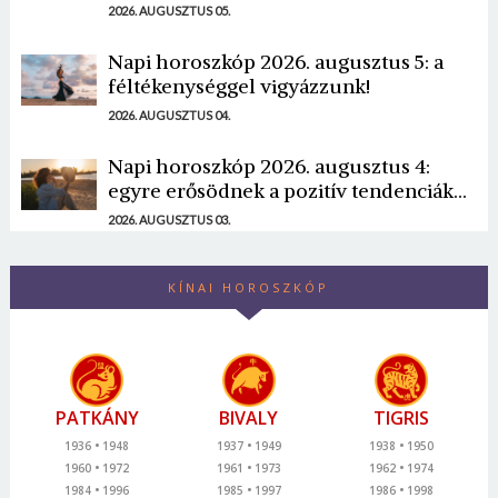
2026. AUGUSZTUS 05.
Napi horoszkóp 2026. augusztus 5: a
féltékenységgel vigyázzunk!
2026. AUGUSZTUS 04.
Napi horoszkóp 2026. augusztus 4:
egyre erősödnek a pozitív tendenciák...
2026. AUGUSZTUS 03.
KÍNAI HOROSZKÓP
PATKÁNY
BIVALY
TIGRIS
1936
1948
1937
1949
1938
1950
1960
1972
1961
1973
1962
1974
1984
1996
1985
1997
1986
1998