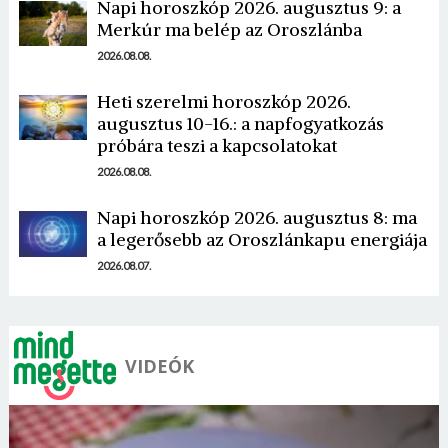
Napi horoszkóp 2026. augusztus 9: a
Merkúr ma belép az Oroszlánba
2026.08.08.
Heti szerelmi horoszkóp 2026.
augusztus 10-16.: a napfogyatkozás
Borsonline bejelentkezés
próbára teszi a kapcsolatokat
2026.08.08.
E-mail cím vagy felhasználónév
Napi horoszkóp 2026. augusztus 8: ma
a legerősebb az Oroszlánkapu energiája
Jelszó
2026.08.07.
Mégse
Bejelentkezés
VIDEÓK