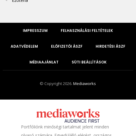
Ezotéria
IMPRESSZUM
FELHASZNÁLÁSI FELTÉTELEK
ADATVÉDELEM
ELŐFIZETŐI ÁSZF
HIRDETÉSI ÁSZF
MÉDIAAJÁNLAT
SÜTI BEÁLLÍTÁSOK
© Copyright 2026.
Mediaworks
Portfóliónk minőségi tartalmat jelent minden
olvasó számára. Egyedülálló elérést, országos