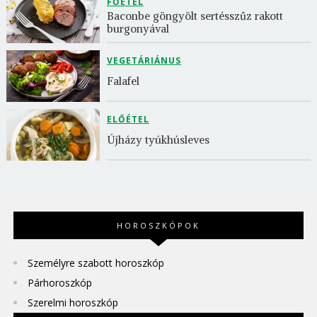
FŐÉTEL
Baconbe göngyölt sertésszűz rakott 
burgonyával
VEGETÁRIÁNUS
Falafel
ELŐÉTEL
Újházy tyúkhúsleves
HOROSZKÓPOK
Személyre szabott horoszkóp
Párhoroszkóp
Szerelmi horoszkóp