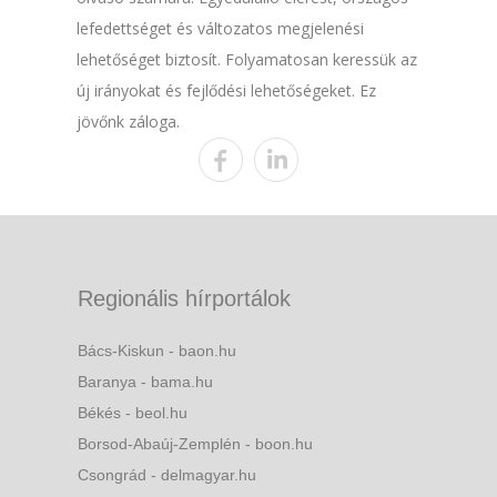
lefedettséget és változatos megjelenési
lehetőséget biztosít. Folyamatosan keressük az
új irányokat és fejlődési lehetőségeket. Ez
jövőnk záloga.
Regionális hírportálok
Bács-Kiskun - baon.hu
Baranya - bama.hu
Békés - beol.hu
Borsod-Abaúj-Zemplén - boon.hu
Csongrád - delmagyar.hu