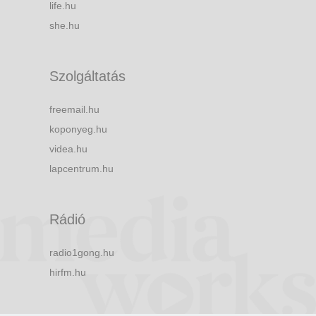
life.hu
she.hu
Szolgáltatás
freemail.hu
koponyeg.hu
videa.hu
lapcentrum.hu
Rádió
radio1gong.hu
hirfm.hu