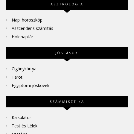
ASZTROLÓGIA
Napi horoszkóp
Aszcendens számítás
Holdnaptár
JÓSLÁSOK
Cigánykártya
Tarot
Egyiptomi jóskövek
SZÁMMISZTIKA
Kalkulátor
Test és Lélek