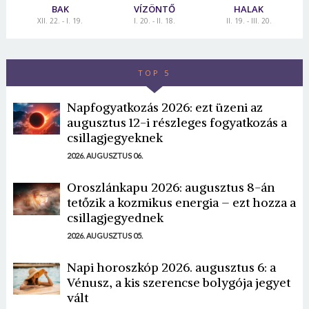
BAK
VÍZÖNTŐ
HALAK
XII. 22. - I. 19.
I. 20. - II. 18.
II. 19. - III. 20.
TOP 5
Napfogyatkozás 2026: ezt üzeni az
augusztus 12-i részleges fogyatkozás a
csillagjegyeknek
2026. AUGUSZTUS 06.
Oroszlánkapu 2026: augusztus 8-án
tetőzik a kozmikus energia – ezt hozza a
csillagjegyednek
2026. AUGUSZTUS 05.
Napi horoszkóp 2026. augusztus 6: a
Vénusz, a kis szerencse bolygója jegyet
vált