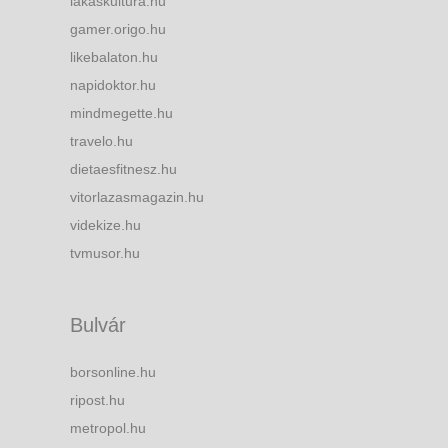
lakaskultura.hu
gamer.origo.hu
likebalaton.hu
napidoktor.hu
mindmegette.hu
travelo.hu
dietaesfitnesz.hu
vitorlazasmagazin.hu
videkize.hu
tvmusor.hu
Bulvár
borsonline.hu
ripost.hu
metropol.hu