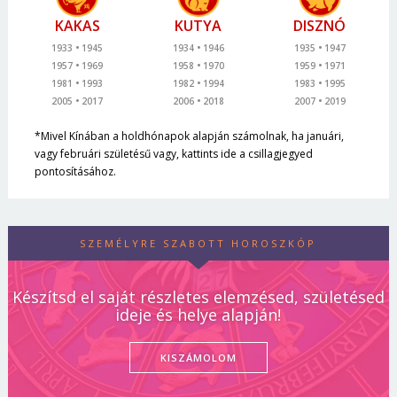
KAKAS
KUTYA
DISZNÓ
1933
1945
1934
1946
1935
1947
1957
1969
1958
1970
1959
1971
1981
1993
1982
1994
1983
1995
2005
2017
2006
2018
2007
2019
*Mivel Kínában a holdhónapok alapján számolnak, ha januári,
vagy februári születésű vagy, kattints ide a csillagjegyed
pontosításához.
SZEMÉLYRE SZABOTT HOROSZKÓP
Készítsd el saját részletes elemzésed, születésed
ideje és helye alapján!
KISZÁMOLOM