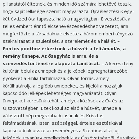
pillanatától éltetnek, és minden idő számára lehetővé teszik,
hogy saját lelkisége szerint magyarázza. Újraélesztésük egy-
két évtized óta tapasztalható a nagyvilágban. Elvesztésük a
teljes embert érintő elcsenevészesedéshez vezetett, ami
megfertőzte a társadalmat: elvette a három emberi tényező
szakralitását: a születését, a szerelemét és a halálét.
–
Fontos ponthoz érkeztünk: a húsvét a feltámadás, a
remény ünnepe. Az ősegyház is erre, és a
szenvedéstörténetre alapozta tanítását.
– A keresztény
kultúrán belül az ünnepek és a jelképek legmeghatározóbb
gyökerét a Biblia tartalmazza. Olyan forrás, amely
körülhatárolja a legfőbb ünnepeket, és kijelöli a hozzájuk
kapcsolódó jelképek lehetséges magyarázatát. Olyan
ünnepeket keresünk tehát, amelyek közösek az Ó- és az
Újszövetségben. Ezek közül az első a húsvét, ünnepe a
választott nép megszabadulásának és Krisztus
feltámadásának. Isteni szépséggel, érteles esztétikával
kapcsolódnak össze az események a Szentírás által; új
jelképek ugyanúgy emelkednek ki az Ószövetségből, és váltak