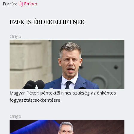
Forrás:
Új Ember
EZEK IS ÉRDEKELHETNEK
Origo
Magyar Péter: péntektől nincs szükség az önkéntes
fogyasztáscsökkentésre
Origo