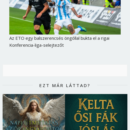
Jelszó
Mégse
Bejelentkezés
Az ETO egy balszerencsés öngóllal bukta el a rigai
Konferencia-liga-selejtezőt
EZT MÁR LÁTTAD?