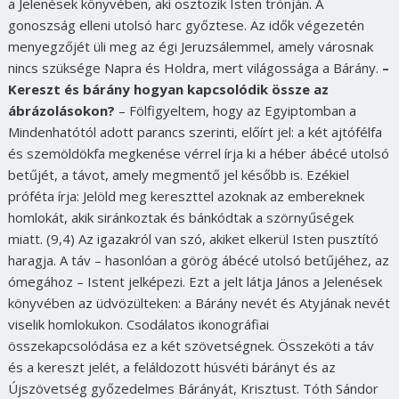
a Jelenések könyvében, aki osztozik Isten trónján. A
gonoszság elleni utolsó harc győztese. Az idők végezetén
menyegzőjét üli meg az égi Jeruzsálemmel, amely városnak
nincs szüksége Napra és Holdra, mert világossága a Bárány.
–
Kereszt és bárány hogyan kapcsolódik össze az
ábrázolásokon?
– Fölfigyeltem, hogy az Egyiptomban a
Mindenhatótól adott parancs szerinti, előírt jel: a két ajtófélfa
és szemöldökfa megkenése vérrel írja ki a héber ábécé utolsó
betűjét, a távot, amely megmentő jel később is. Ezékiel
próféta írja: Jelöld meg kereszttel azoknak az embereknek
homlokát, akik siránkoztak és bánkódtak a szörnyűségek
miatt. (9,4) Az igazakról van szó, akiket elkerül Isten pusztító
haragja. A táv – hasonlóan a görög ábécé utolsó betűjéhez, az
ómegához – Istent jelképezi. Ezt a jelt látja János a Jelenések
könyvében az üdvözülteken: a Bárány nevét és Atyjának nevét
viselik homlokukon. Csodálatos ikonográfiai
összekapcsolódása ez a két szövetségnek. Összeköti a táv
és a kereszt jelét, a feláldozott húsvéti bárányt és az
Újszövetség győzedelmes Bárányát, Krisztust. Tóth Sándor