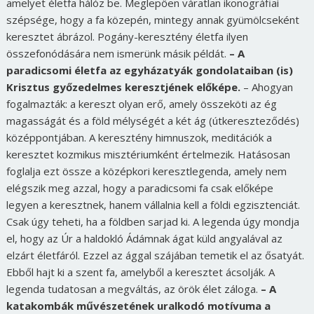
amelyet életfa hálóz be. Meglepően váratlan ikonográfiai
szépsége, hogy a fa közepén, mintegy annak gyümölcseként
keresztet ábrázol. Pogány-keresztény életfa ilyen
összefonódására nem ismerünk másik példát.
– A
paradicsomi életfa az egyházatyák gondolataiban (is)
Krisztus győzedelmes keresztjének előképe.
– Ahogyan
fogalmazták: a kereszt olyan erő, amely összeköti az ég
magasságát és a föld mélységét a két ág (útkereszteződés)
középpontjában. A keresztény himnuszok, meditációk a
keresztet kozmikus misztériumként értelmezik. Hatásosan
foglalja ezt össze a középkori keresztlegenda, amely nem
elégszik meg azzal, hogy a paradicsomi fa csak előképe
legyen a keresztnek, hanem vállalnia kell a földi egzisztenciát.
Csak úgy teheti, ha a földben sarjad ki. A legenda úgy mondja
el, hogy az Úr a haldokló Ádámnak ágat küld angyalával az
elzárt életfáról. Ezzel az ággal szájában temetik el az ősatyát.
Ebből hajt ki a szent fa, amelyből a keresztet ácsolják. A
legenda tudatosan a megváltás, az örök élet záloga.
– A
katakombák művészetének uralkodó motívuma a