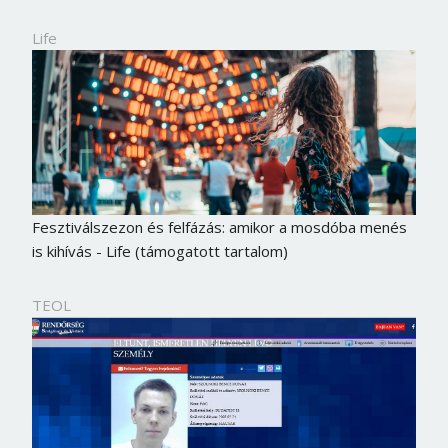
Life
Fesztiválszezon és felfázás: amikor a mosdóba menés
is kihívás - Life (támogatott tartalom)
TEOL