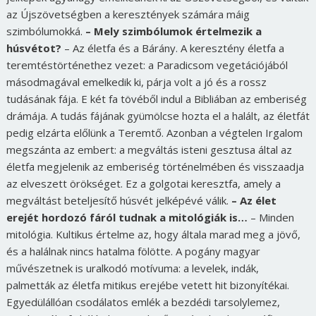
az Újszövetségben a keresztények számára máig
szimbólumokká.
– Mely szimbólumok értelmezik a
húsvétot?
– Az életfa és a Bárány. A keresztény életfa a
teremtéstörténethez vezet: a Paradicsom vegetációjából
másodmagával emelkedik ki, párja volt a jó és a rossz
tudásának fája. E két fa tövéből indul a Bibliában az emberiség
drámája. A tudás fájának gyümölcse hozta el a halált, az életfát
pedig elzárta előlünk a Teremtő. Azonban a végtelen Irgalom
megszánta az embert: a megváltás isteni gesztusa által az
életfa megjelenik az emberiség történelmében és visszaadja
az elveszett örökséget. Ez a golgotai keresztfa, amely a
megváltást beteljesítő húsvét jelképévé válik.
– Az élet
erejét hordozó fáról tudnak a mitológiák is…
– Minden
mitológia. Kultikus értelme az, hogy általa marad meg a jövő,
és a halálnak nincs hatalma fölötte. A pogány magyar
művészetnek is uralkodó motívuma: a levelek, indák,
palmetták az életfa mitikus erejébe vetett hit bizonyítékai.
Egyedülállóan csodálatos emlék a bezdédi tarsolylemez,