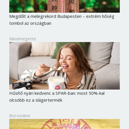
Megdőlt a melegrekord Budapesten – extrém hőség
tombol az országban
Mindmegette
Hűsítő nyári kedvenc a SPAR-ban: most 50%-kal
olcsóbb ez a slágertermék
Borsonline