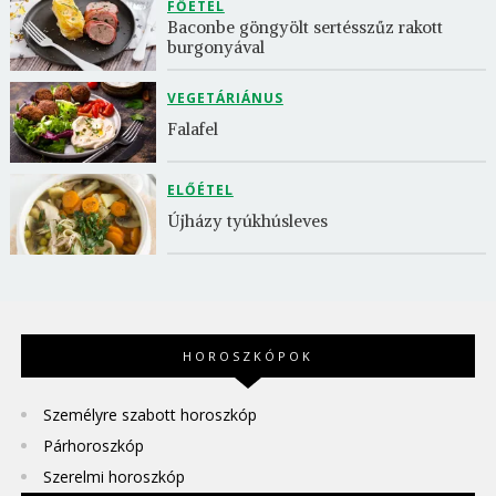
FŐÉTEL
Baconbe göngyölt sertésszűz rakott 
burgonyával
VEGETÁRIÁNUS
Falafel
ELŐÉTEL
Újházy tyúkhúsleves
HOROSZKÓPOK
Személyre szabott horoszkóp
Párhoroszkóp
Szerelmi horoszkóp