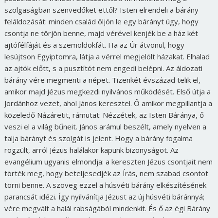
szolgaságban szenvedőket ettől? Isten elrendeli a bárány
feláldozását: minden család öljön le egy bárányt úgy, hogy
csontja ne törjön benne, majd vérével kenjék be a ház két
ajtófélfáját és a szemöldökfát. Ha az Úr átvonul, hogy
lesújtson Egyiptomra, látja a vérrel megjelölt házakat. Elhalad
az ajtók előtt, s a pusztítót nem engedi belépni. Az áldozati
bárány vére megmenti a népet. Tizenkét évszázad telik el,
amikor majd Jézus megkezdi nyilvános működését. Első útja a
Jordánhoz vezet, ahol János keresztel. Ő amikor megpillantja a
közeledő Názáretit, rámutat: Nézzétek, az Isten Báránya, ő
veszi el a világ bűneit. János arámul beszélt, amely nyelven a
talja bárányt és szolgát is jelent. Hogy a bárány fogalma
rögzült, arról Jézus halálakor kapunk bizonyságot. Az
evangélium ugyanis elmondja: a kereszten Jézus csontjait nem
törték meg, hogy beteljesedjék az Írás, nem szabad csontot
törni benne. A szöveg ezzel a húsvéti bárány elkészítésének
parancsát idézi. Így nyilvánítja Jézust az új húsvéti báránnyá;
vére megvált a halál rabságából mindenkit. És ő az égi Bárány