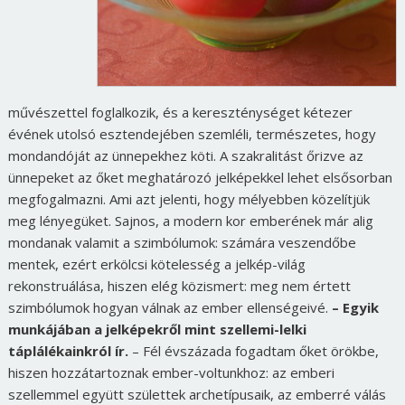
művészettel foglalkozik, és a kereszténységet kétezer
évének utolsó esztendejében szemléli, természetes, hogy
mondandóját az ünnepekhez köti. A szakralitást őrizve az
ünnepeket az őket meghatározó jelképekkel lehet elsősorban
megfogalmazni. Ami azt jelenti, hogy mélyebben közelítjük
meg lényegüket. Sajnos, a modern kor emberének már alig
mondanak valamit a szimbólumok: számára veszendőbe
mentek, ezért erkölcsi kötelesség a jelkép-világ
rekonstruálása, hiszen elég közismert: meg nem értett
szimbólumok hogyan válnak az ember ellenségeivé.
– Egyik
munkájában a jelképekről mint szellemi-lelki
táplálékainkról ír.
– Fél évszázada fogadtam őket örökbe,
hiszen hozzátartoznak ember-voltunkhoz: az emberi
szellemmel együtt születtek archetípusaik, az emberré válás