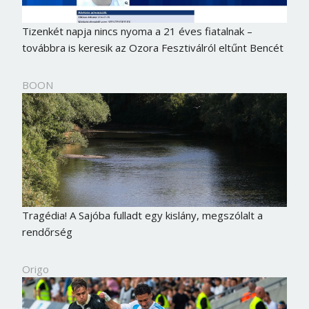
Tizenkét napja nincs nyoma a 21 éves fiatalnak –
továbbra is keresik az Ozora Fesztiválról eltűnt Bencét
BOON
Tragédia! A Sajóba fulladt egy kislány, megszólalt a
rendőrség
Borsonline bejelentkezés
E-mail cím vagy felhasználónév
Origo