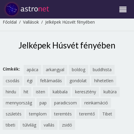
Főoldal
/
Vallások
/
Jelképek Húsvét fényében
Jelképek Húsvét fényében
Címkék:
apáca
arkangyal
boldog
buddhista
csodás
égi
feltámadás
gondolat
hihetetlen
hindu
hit
isten
kabbala
keresztény
kultúra
mennyország
pap
paradicsom
reinkarnáció
születés
templom
teremtés
teremtő
Tibet
tibeti
túlvilág
vallás
zsidó