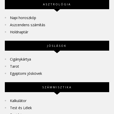
ASZTROLÓGIA
Napi horoszkóp
Aszcendens számítás
Holdnaptár
JÓSLÁSOK
Cigánykártya
Tarot
Egyiptomi jóskövek
SZÁMMISZTIKA
Kalkulátor
Test és Lélek