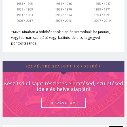
1933
1945
1934
1946
1935
1947
1957
1969
1958
1970
1959
1971
1981
1993
1982
1994
1983
1995
2005
2017
2006
2018
2007
2019
*Mivel Kínában a holdhónapok alapján számolnak, ha januári,
vagy februári születésű vagy, kattints ide a csillagjegyed
pontosításához.
SZEMÉLYRE SZABOTT HOROSZKÓP
Készítsd el saját részletes elemzésed, születésed
ideje és helye alapján!
KISZÁMOLOM