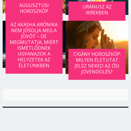
AUGUSZTUSI
URÁNUSZ AZ
HOROSZKÓP
IKREKBEN
AZ AKASHA-KRÓNIKA
NEM JÓSOLJA MEG A
JÖVŐT – DE
MEGMUTATJA, MIÉRT
ISMÉTLŐDNEK
UGYANAZOK A
CIGÁNY HOROSZKÓP:
HELYZETEK AZ
MILYEN ÉLETUTAT
ÉLETÜNKBEN
JELEZ NEKED AZ ŐSI
JÖVENDÖLÉS?