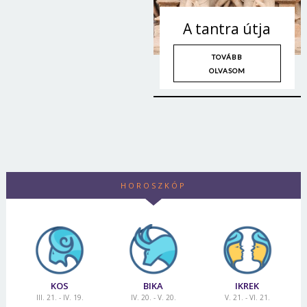
A tantra útja
TOVÁBB
OLVASOM
HOROSZKÓP
KOS
BIKA
IKREK
III. 21. - IV. 19.
IV. 20. - V. 20.
V. 21. - VI. 21.