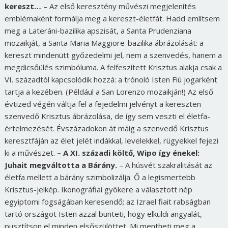
kereszt…
– Az első keresztény művészi megjelenítés
emblémaként formálja meg a kereszt-életfát. Hadd említsem
meg a Lateráni-bazilika apszisát, a Santa Prudenziana
mozaikját, a Santa Maria Maggiore-bazilika ábrázolását: a
kereszt mindenütt győzedelmi jel, nem a szenvedés, hanem a
megdicsőülés szimbóluma. A felfeszített Krisztus alakja csak a
VI. századtól kapcsolódik hozzá: a trónoló Isten Fiú jogarként
tartja a kezében. (Például a San Lorenzo mozaikján!) Az első
évtized végén váltja fel a fejedelmi jelvényt a kereszten
szenvedő Krisztus ábrázolása, de így sem veszti el életfa-
értelmezését. Évszázadokon át máig a szenvedő Krisztus
keresztfáján az élet jelét indákkal, levelekkel, rügyekkel fejezi
ki a művészet.
– A XI. századi költő, Wipo így énekel:
Juhait megváltotta a Bárány.
– A húsvét szakralitását az
életfa mellett a bárány szimbolizálja. Ő a legismertebb
Krisztus-jelkép. Ikonográfiai gyökere a választott nép
egyiptomi fogságában keresendő; az Izrael fiait rabságban
tartó országot Isten azzal bünteti, hogy elküldi angyalát,
pusztítson el minden elsőszülöttet. Mi mentheti meg a