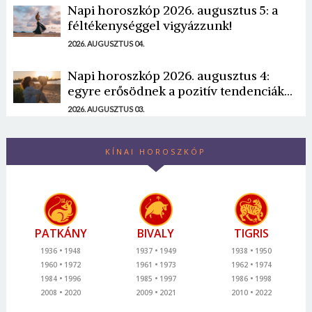
Napi horoszkóp 2026. augusztus 5: a
féltékenységgel vigyázzunk!
2026. AUGUSZTUS 04.
Napi horoszkóp 2026. augusztus 4:
egyre erősödnek a pozitív tendenciák...
2026. AUGUSZTUS 03.
KÍNAI HOROSZKÓP
PATKÁNY
BIVALY
TIGRIS
1936
1948
1937
1949
1938
1950
1960
1972
1961
1973
1962
1974
1984
1996
1985
1997
1986
1998
2008
2020
2009
2021
2010
2022