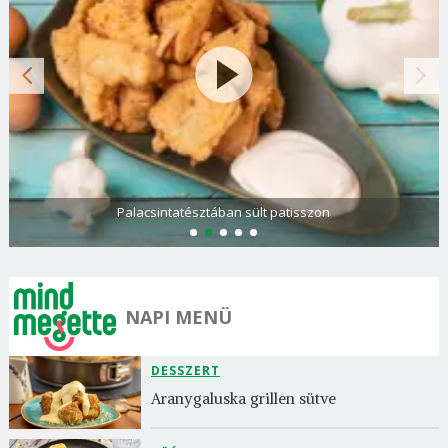
Paradicsomos rakott krumpli darált hússal
NAPI MENÜ
DESSZERT
Aranygaluska grillen sütve